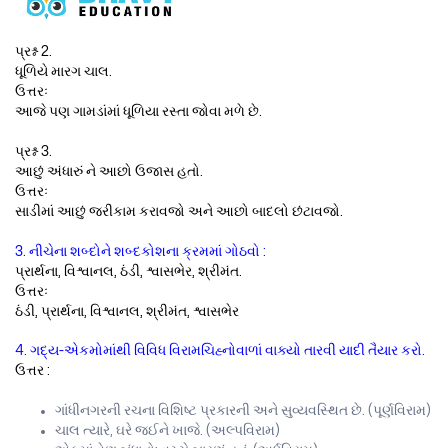
પ્રશ્ન 2.
ધૂળિયે મારગ ચાલ.
ઉત્તરઃ
આજે પણ ગામડાંમાં ધૂળિયા રસ્તા જોવા મળે છે.
પ્રશ્ન 3.
આછું અંધારું ને આછો ઉજાસ હતો.
ઉત્તરઃ
સાડીમાં આછું જરીકામ કરાવજો અને આછો બાદલો છંટાવજો.
3. નીચેના શબ્દોને શબ્દકોશના ક્રમમાં ગોઠવો :
પ્રાર્થના, વિશ્વાનલ, ઠંડી, શ્વાસભેર, શ્રીમંત.
ઉત્તરઃ
ઠંડી, પ્રાર્થના, વિશ્વાનલ, શ્રીમંત, શ્વાસભેર
4. ગદ્ય-એકમોમાંથી વિવિધ વિરામચિહ્નોવાળાં વાક્યો તારવી યાદી તૈયાર કરો.
ઉત્તર :
ગાંધીનગરની રચના વિશિષ્ટ પ્રકારની અને સુવ્યવસ્થિત છે. (પૂર્ણવિરામ)
ચાલ ત્યારે, ઘરે જઈને ખાજે. (અલ્પવિરામ)