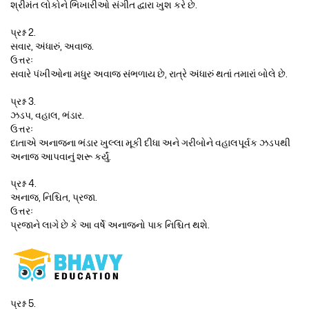
શ્રીમંત લોકોને ભિખારીઓ સંગીત દ્વારા ખુશ કરે છે.
પ્રશ્ન 2.
સવાર, અંધારું, અવાજ.
ઉત્તરઃ
સવારે પંખીઓના મધુર અવાજ સંભળાય છે, રાત્રે અંધારું થતાં તમારાં બોલે છે.
પ્રશ્ન 3.
ઝડપ, વહાલ, ભંડાર.
ઉત્તરઃ
દાતાએ અનાજના ભંડાર ખુલ્લા મૂકી દીધા અને ગરીબોને વહાલપૂર્વક ઝડપથી
અનાજ આપવાનું શરૂ કર્યું.
પ્રશ્ન 4.
અનાજ, નિશ્ચિત, પ્રજા.
ઉત્તરઃ
પ્રજાને લાગે છે કે આ વર્ષે અનાજનો પાક નિશ્ચિત થશે.
પ્રશ્ન 5.