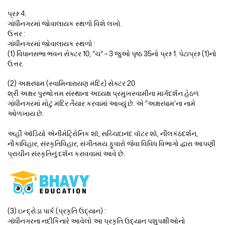
પ્રશ્ન 4.
ગાંધીનગરમાં જોવાલાયક સ્થળો વિશે લખો.
ઉત્તર :
ગાંધીનગરમાં જોવાલાયક સ્થળો :
(1) વિધાનસભા ભવન સેક્ટર 10, “ચ” – 3 જુઓ પૃષ્ઠ 35નો પ્રશ્ન 1. પેટાપ્રશ્ન (1)નો
ઉત્તર.
(2) અક્ષરધામ (સ્વામિનારાયણ મંદિર) સેક્ટર 20
શ્રી અક્ષર પુરુષોત્તમ સંસ્થાના અધ્યક્ષ પ્રમુખસ્વામીના માર્ગદર્શન હેઠળ
ગાંધીનગરમાં મોટું મંદિર તૈયાર કરવામાં આવ્યું છે. એ “અક્ષરધામ’ના નામે
ઓળખાય છે.
અહીં ઑડિયો એનીમેટ્રિોનિક શૉ, સચ્ચિદાનંદ વૉટર શૉ, નીલકંઠદર્શન,
નૌકાવિહાર, સંસ્કૃતિવિહાર, સંગીતમય ફુવારો જેવા વિવિધ વિભાગો દ્વારા આપણી
પ્રાચીન સંસ્કૃતિનું દર્શન કરાવવામાં આવે છે.
(3) ઇન્દ્રોડા પાર્ક (પ્રકૃતિ ઉદ્યાન) :
ગાંધીનગરના નદીકિનારે આવેલો આ પ્રકૃતિ ઉદ્યાન પશુપક્ષીઓનો