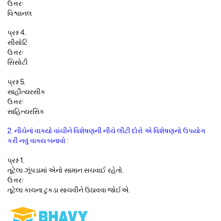
ઉત્તરઃ
વિશ્વાનલ
પ્રશ્ન 4.
સીસોટિ
ઉત્તરઃ
સિસોટી
પ્રશ્ન 5.
સાહીત્યરસીક
ઉત્તરઃ
સાહિત્યરસિક
2. નીચેનાં વાક્યો વાંચીને વિશેષણની નીચે લીટી દોરો એ વિશેષણનો ઉપયોગ
કરી નવું વાક્ય બનાવો :
પ્રશ્ન 1.
તૂટેલા ઝૂંપડામાં એનો સામાન સચવાઈ રહેતો.
ઉત્તરઃ
તૂટેલા કાચના ટુકડા સાચવીને ઉઠાવવા જોઈએ.