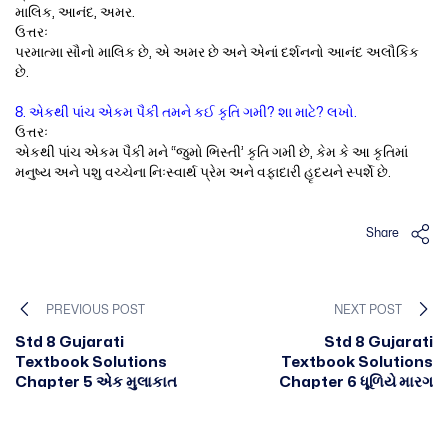
માલિક, આનંદ, અમર.
ઉત્તરઃ
પરમાત્મા સૌનો માલિક છે, એ અમર છે અને એનાં દર્શનનો આનંદ અલૌકિક
છે.
8. એકથી પાંચ એકમ પૈકી તમને કઈ કૃતિ ગમી? શા માટે? લખો.
ઉત્તરઃ
એકથી પાંચ એકમ પૈકી મને “જુમો ભિસ્તી’ કૃતિ ગમી છે, કેમ કે આ કૃતિમાં
મનુષ્ય અને પશુ વચ્ચેના નિઃસ્વાર્થ પ્રેમ અને વફાદારી હૃદયને સ્પર્શે છે.
Share
PREVIOUS POST
NEXT POST
Std 8 Gujarati
Std 8 Gujarati
Textbook Solutions
Textbook Solutions
Chapter 5 એક મુલાકાત
Chapter 6 ધૂળિયે મારગ