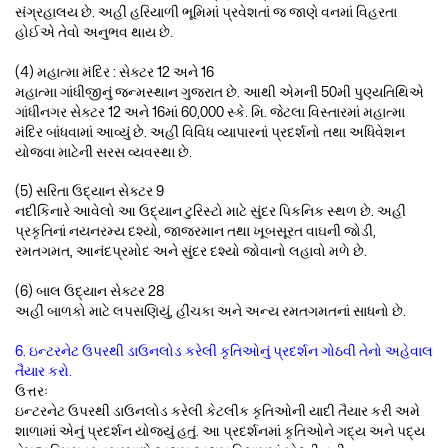
સંગ્રહાલય છે. અહીં હરિયાળી ભૂમિમાં પ્રવેશતાં જ જાણે વનમાં વિહરતા
હોઈએ તેવો અનુભવ થાય છે.
(4) મહાત્મા મંદિર : સેક્ટર 12 અને 16
મહાત્મા ગાંધીજીનું જન્મસ્થાન ગુજરાત છે. આથી એમની 50મી પુણ્યતિથિએ
ગાંધીનગર સેક્ટર 12 અને 16માં 60,000 સ્કે. મિ. જેટલા વિસ્તારમાં મહાત્મા
મંદિર બાંધવામાં આવ્યું છે. અહીં વિવિધ વ્યાપારનાં પ્રદર્શનો તથા અધિવેશન
યોજવા માટેની સરસ વ્યવસ્થા છે.
(5) સરિતા ઉદ્યાન સેક્ટર 9
નદીકિનારે આવેલો આ ઉદ્યાન ટુરિસ્ટો માટે સુંદર પિકનિક સ્થળ છે. અહીં
પ્રકૃતિનાં નયનરમ્ય દશ્યો, જાજરમાન તથા ખૂબસૂરત વાઘની જોડી,
રમતગમત, આનંદપ્રમોદ અને સુંદર દશ્યો જોવાનો લહાવો મળે છે.
(6) બાલ ઉદ્યાન સેક્ટર 28
અહીં બાળકો માટે લપસણિયું, હીંચકા અને અન્ય રમતગમતનાં સાધનો છે.
6. ઇન્ટરનેટ ઉપરથી ડાઉનલોડ કરેલી કૃતિઓનું પ્રદર્શન ગોઠવી તેનો અહેવાલ
તૈયાર કરો.
ઉત્તરઃ
ઇન્ટરનેટ ઉપરથી ડાઉનલોડ કરેલી કેટલીક કૃતિઓની યાદી તૈયાર કરી અમે
શાળામાં એનું પ્રદર્શન યોજ્યું હતું. આ પ્રદર્શનમાં કૃતિઓને ગદ્ય અને પદ્ય