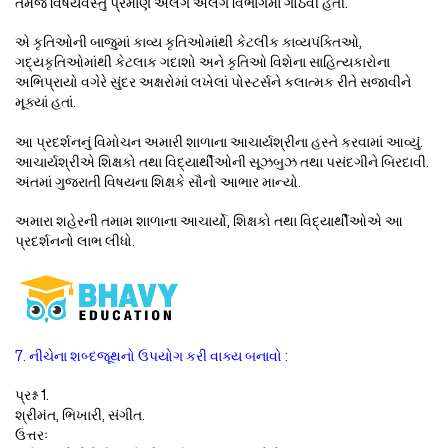
તેમજ વિષયવસ્તુ પ્રમાણે અલગ અલગ વિભાગમાં ગોઠવી હતી.
એ કૃતિઓની બાજુમાં કાવ્ય કૃતિઓમાંથી કેટલીક કાવ્યપંક્તિઓ,
ગદ્યકૃતિઓમાંથી કેટલાક ગદાશો અને કૃતિઓ વિશેના સાહિત્યકારોના
અભિપ્રાયો વગેરે સુંદર અક્ષરોમાં લખેલાં પોસ્ટર્સને કલાત્મક રીતે સજાવીને
મૂક્યાં હતાં.
આ પ્રદર્શનનું વિમોચન અમારી શાળાના આચાર્યશ્રીના હસ્તે કરવામાં આવ્યું.
આચાર્યશ્રીએ શિક્ષકો તથા વિદ્યાર્થીઓની સૂઝબુઝ તથા પસંદગીને બિરદાવી.
અંતમાં ગુજરાતી વિષયના શિક્ષકે સૌનો આભાર માન્યો.
અમારા શહેરની તમામ શાળાના આચાર્યો, શિક્ષકો તથા વિદ્યાર્થીઓએ આ
પ્રદર્શનનો લાભ લીધો.
7. નીચેના શબ્દજૂથનો ઉપયોગ કરી વાક્ય બનાવો :
પ્રશ્ન 1.
શ્રીમંત, ભિખારી, સંગીત.
ઉત્તરઃ