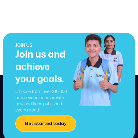
JOIN US
Join us and
achieve
your goals.
Choose from over 210,000
online video courses with
new additions published
every month
Get started today