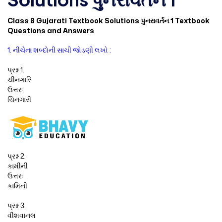
Class 8 Gujarati Textbook Solutions પુનરાવર્તન 1 Textbook
Questions and Answers
1. નીચેના શબ્દોની સાચી જોડણી લખો :
પ્રશ્ન 1.
ચીનગારિ
ઉત્તરઃ
ચિનગારી
પ્રશ્ન 2.
કામીની
ઉત્તરઃ
કામિની
પ્રશ્ન 3.
વીશવાનલ