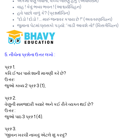
એકમાં વેણુ બંધાતો; વચ્ચે બારણું હતું. (અર્ધવિરામ)
વાહ ! કેવું ભવ્ય ભવન ! (આશ્ચર્યચિહન)
હવે પાછો વાળું કે? (પ્રશ્નાર્થચિન)
“દોડો ! દોડો ! … મારું જનાવર કપાય છે !” (અવતરણચિહ્ન)
જુમાના પેટમાં ધ્રાસકો પડ્યો: ‘ગાડી આવશે તો!’ (વિસર્ગચિહ્ન)
5. નીચેના પ્રશ્નોના ઉત્તર લખો :
પ્રશ્ન 1.
કવિ ઈશ્વર પાસે શાની માગણી કરે છે?
ઉત્તરઃ
જુઓ કાવ્ય 2 પ્રશ્ન 3 (1),
પ્રશ્ન 2.
વેણુની સમજદારી ક્યારે અને કઈ રીતે વ્યક્ત થઈ છે?
ઉત્તર :
જુઓ પાઠ 3 પ્રશ્ન 1 (4).
પ્રશ્ન 3.
‘જીવન ખરચી નાખવું એટલે શું કરવું?