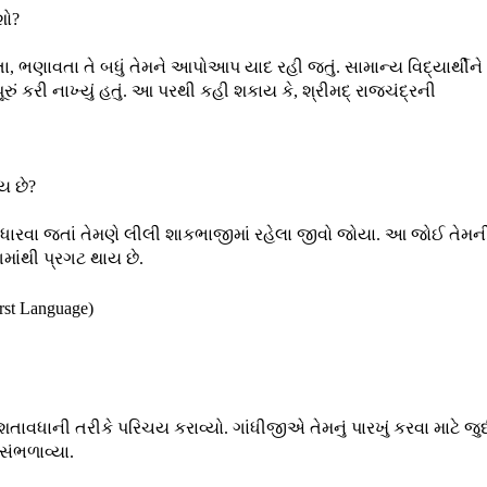
શો?
તા, ભણાવતા તે બધું તેમને આપોઆપ યાદ રહી જતું. સામાન્ય વિદ્યાર્થીન
 પૂરું કરી નાખ્યું હતું. આ પરથી કહી શકાય કે, શ્રીમદ્ રાજચંદ્રની
ય છે?
 સુધારવા જતાં તેમણે લીલી શાકભાજીમાં રહેલા જીવો જોયા. આ જોઈ તેમન
ાંથી પ્રગટ થાય છે.
 શતાવધાની તરીકે પરિચય કરાવ્યો. ગાંધીજીએ તેમનું પારખું કરવા માટે જુ
સંભળાવ્યા.