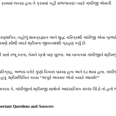
મમાં લખ્યા હતા તે ક્રમમાં કહી સંભળાવ્યા! ત્યારે ગાંધીજી એમની
મરણશક્તિ, બહોળું શાસ્ત્રજ્ઞાન અને શુદ્ધ ચરિત્રથી ગાંધીજી એવા પ્રભ
ેમણે સૌથી વધારે શ્રીમના જીવનમાંથી ગ્રહણ કર્યું છે.
પાસે રજૂ કરતા, તેમને પ્રશ્નો પણ પૂછતા. આ બાબતમાં ગાંધીજીને શ્રીમ
 અપરિગ્રહ, અભય વગેરે ગુણો વિકાસ પામ્યા હતા અને દઢ થયા હતા. ગાં
યું હતું. શ્રીમલિખિત કાવ્ય “અપૂર્વ અવસર એવો ક્યારે આવશે?”
શકાય કે, ગાંધીજીનો શ્રીમજી સાથેનો આધ્યાત્મિક સંબંધ ઊંડો તો હતો
portant Questions and Answers