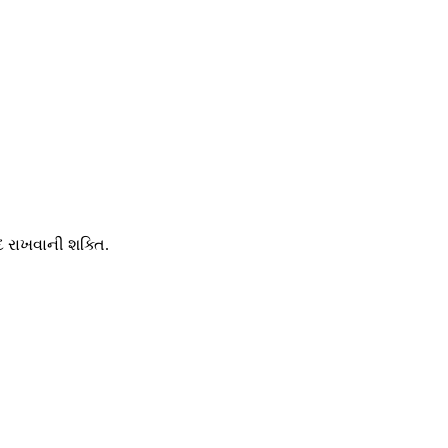
 રાખવાની શક્તિ.