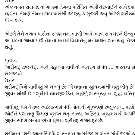
ઉત્તરઃ
એક વખત રાયચંદના ગામમાં તેમના પરિચિત અમીચંદભાઈને સાપે દંશ દ
નહોતા. તેમણે તેમના દાદા પાસેથી જાણ્યું કે ગુજરી જવું એટલે શર
પી ન શકે.
એટલે તેને તળાવ પાસેના સ્મશાનમાં બાળી આવે. બાળ રાયચંદને ઉત્
આ ઘટના જોયા પછી તેમના મનમાં વિચારોનું મનોમંથન શરૂ થયું. તેઓ ઊં
થયું.
પ્રશ્ન 3.
“શ્રીમદ્ રાજચંદ્ર અને મહાત્મા ગાંધીનો અંતરંગ સંબંધ…. ભારતના
સમજાવો.
ઉત્તરઃ
શ્રીમદ્ વિશે ગાંધીજીએ લખ્યું છે: “મેં ઘણાનાં જીવનમાંથી ઘણું લીધું 
જીવનમાંથી છે.” શ્રીમી સ્મરણશક્તિ, બહોળું શાસ્ત્રજ્ઞાન, શુદ્ધ ચર
ગાંધીજી ધર્મ તેમજ અધ્યાત્મસંબંધી પોતાની મૂંઝવણો રજૂ કરતા, પ્રશ
જોઈને પણ ઘણું શિક્ષણ પ્રાપ્ત થતું. સત્ય, અહિંસા, બ્રહ્મચર્ય, અપ
જીવનસંદેશ બન્યા એના મૂળમાં શ્રીમદ્ રાજચંદ્ર છે.
શ્રીમના “શ્રી આત્મસિદ્ધિ શાસ્ત્ર’નું અંગ્રેજી ભાષાંતર ગાંધીજીએ