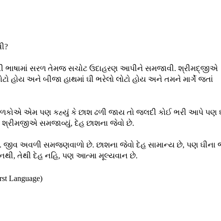
વી?
મની ભાષામાં સરળ તેમજ સચોટ ઉદાહરણ આપીને સમજાવી. શ્રીમદ્જીએ
 લોટો હોય અને બીજા હાથમાં ઘી ભરેલો લોટો હોય અને તમને માર્ગે જતાં
 બાળકોએ એમ પણ કહ્યું કે છાશ ઢળી જાય તો જલદી કોઈ ભરી આપે પણ 
્રીમજીએ સમજાવ્યું, દેહ છાશના જેવો છે.
રે છે. જીવ અવળી સમજણવાળો છે. છાશના જેવો દેહ સામાન્ય છે, પણ ઘીના 
 નથી, તેથી દેહ નહિ, પણ આત્મા મૂલ્યવાન છે.