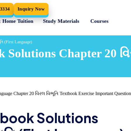
33334
Inquiry Now
& Home Tuition
Study Materials
Courses
તિ (First Language)
 Solutions Chapter 20 વિ
nguage Chapter 20 વિરલ વિભૂતિ Textbook Exercise Important Question
tbook Solutions