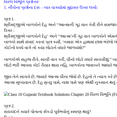
વિરલ વિભૂતિ પ્રશ્નોત્તર
1. નીચેના પ્રશ્નોના દસ – બાર વાક્યોમાં મુદ્દાસર ઉત્તર લખો:
પ્રશ્ન 1.
શ્રીમદ્જીએ બાળકોને દેહ અને “આત્માની ગૂઢ વાત કેવી રીતે સમજા
ઉત્તર :
શ્રીમદ્જીએ બાળકોને દેહ’ અને “આત્મા’ની ગૂઢ વાત બાળકોને એ
બાળકો સાથે સંવાદ કરતાં પ્રશ્ન કર્યો, ‘તમારા એક હાથમાં છાશ ભરેલો
કોઈનો ધક્કો વાગે તો કયા લોટાને વધારે જાળવશો?”
બાળકોએ સહજ રીતે, સાચી વાત કરી, ઘીનો લોટો વધારે સાચવીશું.”
લોટો ભરી આપવા કોઈ તૈયાર થાય નહિ. બાળકોના જવાબને આધારે જ શ
જીવ તેને સાચવે છે, જ્યારે આત્મા ઘીના જેવો છે. દેહનો તે ત્યાગ ક
આત્મા મૂલ્યવાન છે. દેહ મૃત્યુ પામે, નાશ પામે પણ એથી નુકસાન થતું
પ્રશ્ન 2.
રાયચંદને ક્યારે પોતાના સેંકડો પૂર્વભવોનું સ્મરણ થયું?