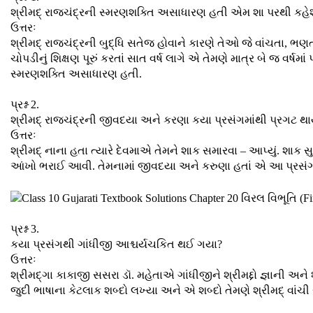
શ્રીમદ્ રાજચંદ્રની સ્મરણશક્તિ અસાધારણ હતી એમ શા પરથી કહે
ઉત્તરઃ
શ્રીમદ્ રાજચંદ્રની બુદ્ધિ સતેજ હોવાને કારણે તેઓ જે વાંચતા, ભણ
ચોપડીનું શિક્ષણ પૂરું કરતાં સાત વર્ષ લાગે એ તેમણે માત્ર બે જ વર્ષમાં
સ્મરણશક્તિ અસાધારણ હતી.
પ્રશ્ન 2.
શ્રીમદ્ રાજચંદ્રની જીવદયા અને કરણા કયા પ્રસંગમાંથી પ્રગટ થા
ઉત્તરઃ
શ્રીમદ્ નાના હતા ત્યારે દેવમાએ તેમને શાક સમારવા – આપ્યું. શાક
આંખો ભરાઈ આવી. તેમનામાં જીવદયા અને કરુણા હતાં એ આ પ્રસંગમ
પ્રશ્ન 3.
કયા પ્રસંગથી ગાંધીજી આશ્ચર્યચકિત થઈ ગયા?
ઉત્તરઃ
શ્રીમદ્ગા કાકાજી સસરા ડૉ. મહેતાએ ગાંધીજીને શ્રીમદ્દો જ્ઞાની અને
જુદી ભાષાના કેટલાક શબ્દો લખ્યા અને એ શબ્દો તેમણે શ્રીમદ્ વાંચી 