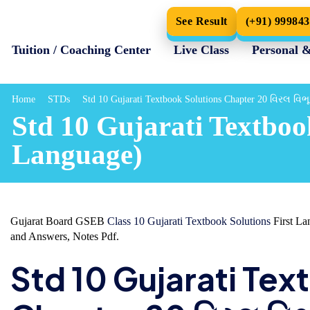
See Result
(+91) 99984
Tuition / Coaching Center
Live Class
Personal 
Home
STDs
Std 10 Gujarati Textbook Solutions Chapter 20 વિરલ વિભૂ
Std 10 Gujarati Textbook
Language)
Gujarat Board GSEB
Class 10 Gujarati Textbook Solutions
First La
and Answers, Notes Pdf.
Std 10 Gujarati Tex