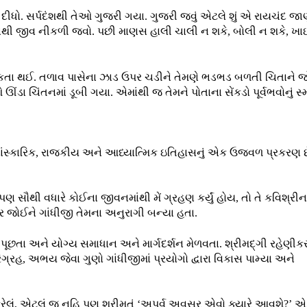
ીધો. સર્પદંશથી તેઓ ગુજરી ગયા. ગુજરી જવું એટલે શું એ રાયચંદ જ
ીરમાંથી જીવ નીકળી જવો. પછી માણસ હાલી ચાલી ન શકે, બોલી ન શકે, ખા
સુકતા થઈ. તળાવ પાસેના ઝાડ ઉપર ચડીને તેમણે ભડભડ બળતી ચિતાને જ
ડા ચિંતનમાં ડૂબી ગયા. એમાંથી જ તેમને પોતાના સેંકડો પૂર્વભવોનું સ
 સાંસ્કારિક, રાજકીય અને આધ્યાત્મિક ઇતિહાસનું એક ઉજ્વળ પ્રકરણ છ
છે પણ સૌથી વધારે કોઈના જીવનમાંથી મેં ગ્રહણ કર્યું હોય, તો તે કવિશ્રીન
િત્ર જોઈને ગાંધીજી તેમના અનુરાગી બન્યા હતા.
્નો પૂછતા અને યોગ્ય સમાધાન અને માર્ગદર્શન મેળવતા. શ્રીમદ્ગી રહેણી
રિગ્રહ, અભય જેવા ગુણો ગાંધીજીમાં પ્રયોગો દ્વારા વિકાસ પામ્યા અને
 કરેલું, એટલું જ નહિ પણ શ્રીમતું ‘અપૂર્વ અવસર એવો ક્યારે આવશે?’ એ