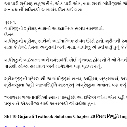
આ પછી શ્રીમદ્ સહજ રીતે, એક પછી એક, બધા શબ્દો ગાંધીજીએ જે ક્ર
શતાવધાની શક્તિથી આશ્ચર્યચકિત થઈ ગયા.
પ્રશ્ન 4.
ગાંધીજીનો શ્રીમદ્ સાથેનો આધ્યાત્મિક સંબંધ સમજાવો.
ઉત્તરઃ
ગાંધીજીનો શ્રીમદ્ સાથેનો આધ્યાત્મિક સંબંધ ઊંડો હતો. શ્રીમની સ્
થયા કે તેઓ તેમના અનુરાગી બની ગયા. ગાંધીજીએ સ્વીકાર્યું હતું કે ત
ગાંધીજીને અધ્યાત્મ અને ધર્મસંબંધી કોઈ મૂંઝવણ હોય તો તેઓ તેમની 
પાસેથી યોગ્ય સમાધાન અને માર્ગદર્શન પણ પ્રાપ્ત થતું.
શ્રીમદ્જીની પ્રેરણાથી જ ગાંધીજીમાં સત્ય, અહિંસા, બ્રહ્મચર્ય,
શ્રીમજીના ‘શ્રી આત્મસિદ્ધિ શાસ્ત્રનું અંગ્રેજીમાં ભાષાંતર પણ કર્
“આશ્રમ ભજનાવલિ’માં સ્થાન પામ્યું છે. આ દષ્ટિએ જોતાં એમ કહી 
પણ બંને એકબીજા સાથે અંતરંગથી જોડાયેલા હતા.
Std 10 Gujarati Textbook Solutions Chapter 20 વિરલ વિભૂતિ Im