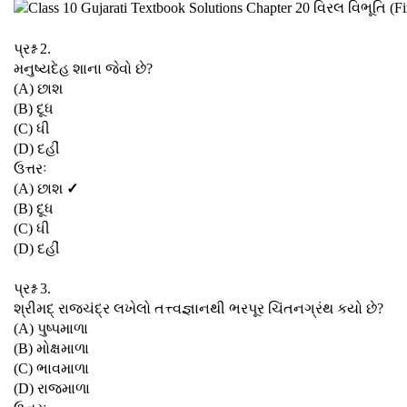
પ્રશ્ન 2.
મનુષ્યદેહ શાના જેવો છે?
(A) છાશ
(B) દૂધ
(C) ધી
(D) દહીં
ઉત્તરઃ
(A) છાશ
✓
(B) દૂધ
(C) ધી
(D) દહીં
પ્રશ્ન 3.
શ્રીમદ્ રાજચંદ્ર લખેલો તત્ત્વજ્ઞાનથી ભરપૂર ચિંતનગ્રંથ કયો છે?
(A) પુષ્પમાળા
(B) મોક્ષમાળા
(C) ભાવમાળા
(D) રાજમાળા