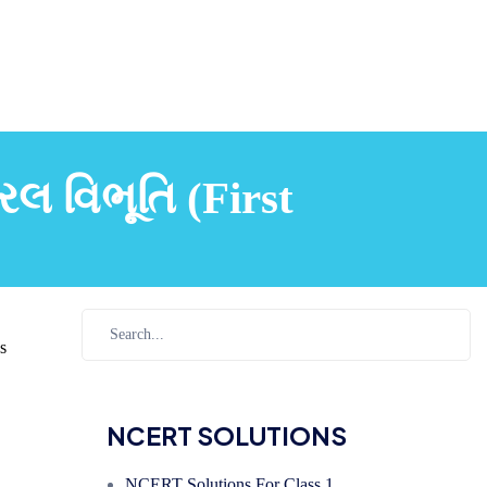
રલ વિભૂતિ (First
s
NCERT SOLUTIONS
NCERT Solutions For Class 1