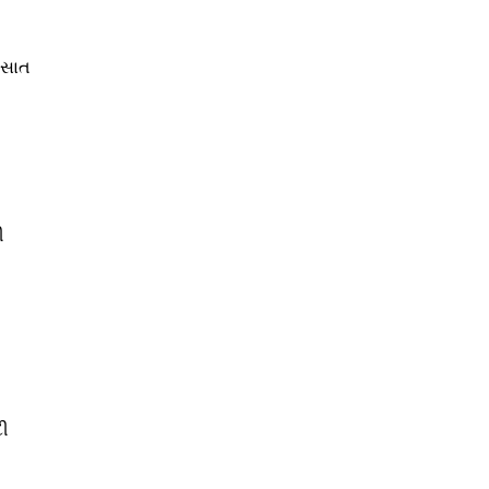
ે સાત
ી
દી