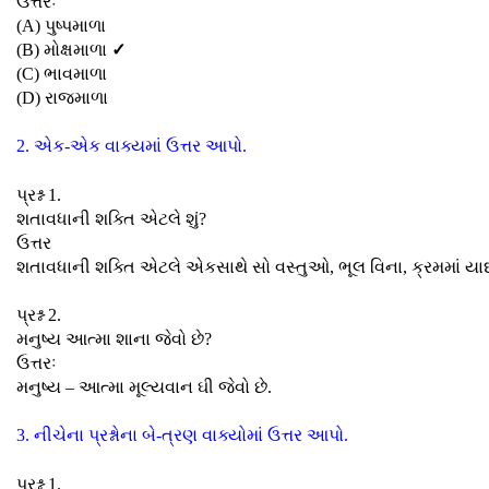
ઉત્તરઃ
(A) પુષ્પમાળા
(B) મોક્ષમાળા
✓
(C) ભાવમાળા
(D) રાજમાળા
2. એક-એક વાક્યમાં ઉત્તર આપો.
પ્રશ્ન 1.
શતાવધાની શક્તિ એટલે શું?
ઉત્તર
શતાવધાની શક્તિ એટલે એકસાથે સો વસ્તુઓ, ભૂલ વિના, ક્રમમાં યાદ
પ્રશ્ન 2.
મનુષ્ય આત્મા શાના જેવો છે?
ઉત્તરઃ
મનુષ્ય – આત્મા મૂલ્યવાન ઘી જેવો છે.
3. નીચેના પ્રશ્નોના બે-ત્રણ વાક્યોમાં ઉત્તર આપો.
પ્રશ્ન 1.