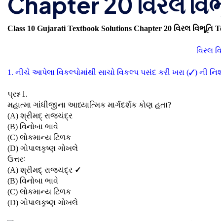
Chapter 20 વિરલ વિભ
Class 10 Gujarati Textbook Solutions Chapter 20 વિરલ વિભૂતિ 
વિરલ વિ
1. નીચે આપેલા વિકલ્પોમાંથી સાચો વિકલ્પ પસંદ કરી ખરા (✓) ની નિશ
પ્રશ્ન 1.
મહાત્મા ગાંધીજીના આધ્યાત્મિક માર્ગદર્શક કોણ હતા?
(A) શ્રીમદ્ રાજચંદ્ર
(B) વિનોબા ભાવે
(C) લોકમાન્ય ટિળક
(D) ગોપાલકૃષ્ણ ગોખલે
ઉત્તરઃ
(A) શ્રીમદ્ રાજચંદ્ર
✓
(B) વિનોબા ભાવે
(C) લોકમાન્ય ટિળક
(D) ગોપાલકૃષ્ણ ગોખલે