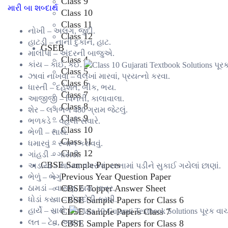
Class 9
મારી બા શબ્દાર્થ
Class 10
Class 11
નોખી – અલગ, જુદી.
Class 12
હાટડી – નાની દુકાન, હાટ.
GSEB
માલીપા – અંદરની બાજુએ.
Class 4
કાંય – કાંઈ, કંઈ.
Class 5
ઝાવાં નાખવાં – વલખાં મારવાં, પ્રયત્નો કરવા.
Class 6
ધાસ્તી – દહેશત, બીક, ભય.
Class 7
આજીજી – વિનંતી, કાલાવાલા.
Class 8
શેર – લગભગ 480 ગ્રામ જેટલું.
Class 9
ભળકડે – વહેલી સવારે.
Class 10
ભેળી – સાથે.
Class 11
ધમારવું – સ્નાન કરાવવું.
Class 12
ગાંહડી – ગાંસડી.
CBSE Sample Papers
અડાયાં – થાપ્યા વગરનાં, રસ્તામાં પડીને સુકાઈ ગયેલાં છાણાં.
Previous Year Question Paper
ભેળું – ભેગું.
CBSE Topper Answer Sheet
ઠામડાં – વાસણ, ઠામ, પાત્ર.
CBSE Sample Papers for Class 6
ધોડાં કરવા – દોડાદોડી કરવી.
હાર્યે – સાથે.
CBSE Sample Papers Class 7
લત – ટેવ, આદત.
CBSE Sample Papers for Class 8