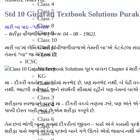
Class 4
Class 5
Std 10 Gujarati Textbook Solutions Purak
Class 7
Class 8
મારી બા પાઠ – પરિચય
Class 9
– શરીફા વીજળીવાળા [જન્મઃ 04 – 08 – 1962].
Class 10
Class 11
મારી બા’માં લેખિકા શરીફા વીજળીવાળાએ તેમની બા’એ કેટકેટલા સંઘર્ષ 
Class 12
તેમનાં “બા” જ કેન્દ્રમાં છે.
ICSC
Nursery
KG
Class 1
મા – દીકરી વચ્ચેના સંબંધોમાં મતભેદ છે, પણ મનભેદ નથી. બે પેઢી વચ્ચ
નથી. આટલી ગરીબાઈ અને સંઘર્ષની સીમામાં રહીને પણ તેમનાં બાએ 
Class 2
Class 3
શરીફાના સ્વભાવને કારણે મા – દીકરી વચ્ચે તણખા ઝરે, પણ અંતે એ 
Class 4
પાક્કી દોસ્ત બની ગયાં છે એમ શરીફા કબૂલે છે.
Class 5
Class 6
તેમ છતાં ભોળી બાના મનમાં દીકરીનાં જીવન – કાર્ય અંગે કાયમી પ્રશ
Class 7
શરીફા પાસે આજે એકેય પ્રશ્નનો બાને ગળે ઊતરે એવો જવાબ નથી એ વ
Class 8