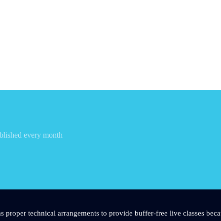
blished every month
s proper technical arrangements to provide buffer-free live classes beca