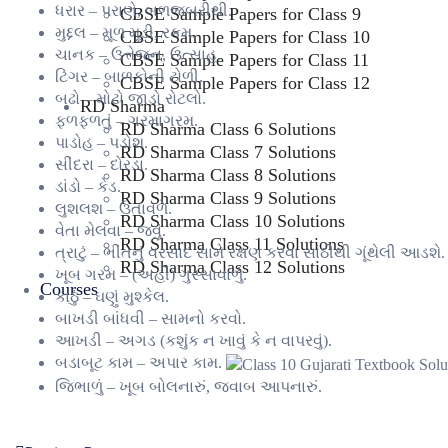
ધરાર – પરાણે, બળજબરીથી.
CBSE Sample Papers for Class 9
મુદ્દલ – મૂળ મૂડી, રકમ.
CBSE Sample Papers for Class 10
ચાનક – ઉત્તેજન, ઉત્સાહ.
CBSE Sample Papers for Class 11
ટિંગર – બાળકોની ટોળી.
CBSE Sample Papers for Class 12
બઢો – મોટો જાડો રોટલો.
RD Sharma
ફળફળતું – ગરમાગરમ.
RD Sharma Class 6 Solutions
પાડોહ – પડોશ.
RD Sharma Class 7 Solutions
સીંદરા – દોરડા.
RD Sharma Class 8 Solutions
ડાંડો – કેડ.
RD Sharma Class 9 Solutions
લુશલશ – ઉતાવળે.
RD Sharma Class 10 Solutions
વેતા મેલવા – જવું.
RD Sharma Class 11 Solutions
ત્રાટું – ભીંતનું વરસાદ સામે રક્ષણ કરવા સાંઠીથી ગૂંથેલી આડશે.
RD Sharma Class 12 Solutions
ખૂબ ગરમ – (અહીં) ગુસ્સાવાળું.
Courses
કાઠું – ઘણું મુશ્કેલ.
બાખડી બાંધવી – સામનો કરવો.
આખડી – અગડ (કશુંક ન ખાવું કે ન વાપરવું).
બડાબૂટ કામ – અપાર કામ.
જિભાળું – ખૂબ બોલનારું, જવાબ આપનારું.