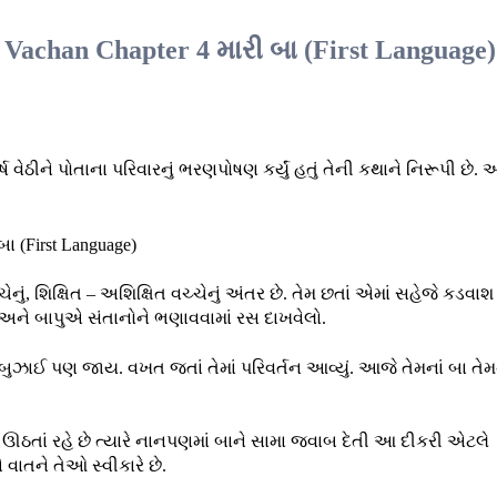
 Vachan Chapter 4 મારી બા (First Language)
વેઠીને પોતાના પરિવારનું ભરણપોષણ કર્યું હતું તેની કથાને નિરૂપી છે. અ
ેનું, શિક્ષિત – અશિક્ષિત વચ્ચેનું અંતર છે. તેમ છતાં એમાં સહેજે કડવાશ
અને બાપુએ સંતાનોને ભણાવવામાં રસ દાખવેલો.
બુઝાઈ પણ જાય. વખત જતાં તેમાં પરિવર્તન આવ્યું. આજે તેમનાં બા તે
્નો ઊઠતાં રહે છે ત્યારે નાનપણમાં બાને સામા જવાબ દેતી આ દીકરી એટલે
ાતને તેઓ સ્વીકારે છે.