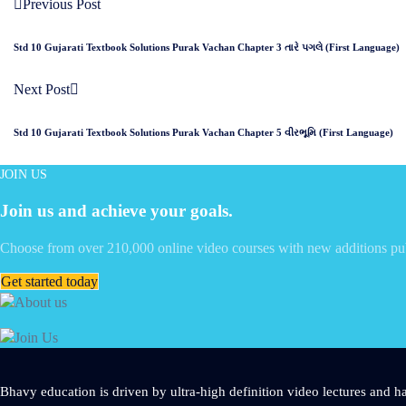
Previous Post
Std 10 Gujarati Textbook Solutions Purak Vachan Chapter 3 તારે પગલે (First Language)
Next Post
Std 10 Gujarati Textbook Solutions Purak Vachan Chapter 5 વીરભૂમિ (First Language)
JOIN US
Join us and achieve your goals.
Choose from over 210,000 online video courses with new additions pu
Get started today
Bhavy education is driven by ultra-high definition video lectures and ha