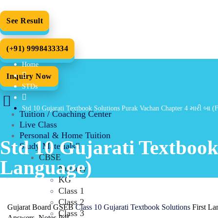
See Result
(+91) 9998433334
Home
Inquiry Now
STDs
Std 10 Gujarati Textbook Solutions Purak Vachan Chapter 4 મારી બા (
Tuition / Coaching Center
Live Class
Personal & Home Tuition
Std 10 Gujarati Textbook
Study Materials
CBSE
Language)
Nursery
KG
Class 1
Class 2
Gujarat Board GSEB
Class 10 Gujarati Textbook Solutions
First La
Class 3
Answers, Notes Pdf.