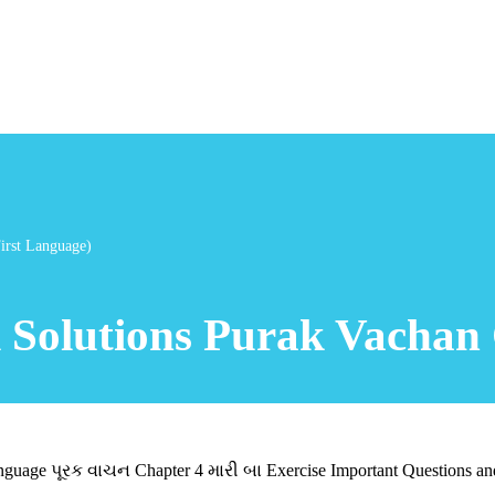
First Language)
 Solutions Purak Vachan C
nguage પૂરક વાચન Chapter 4 મારી બા Exercise Important Questions an