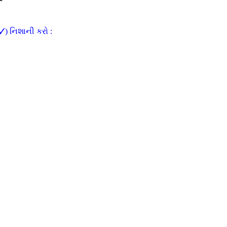
(✓) નિશાની કરો :