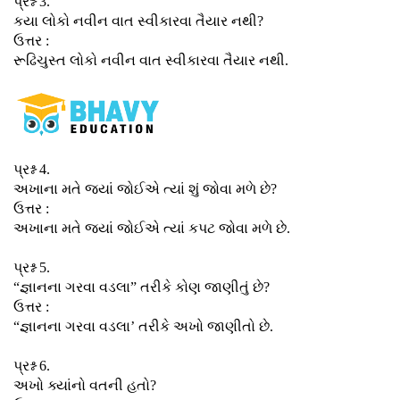
પ્રશ્ન 3.
કયા લોકો નવીન વાત સ્વીકારવા તૈયાર નથી?
ઉત્તર :
રૂઢિચુસ્ત લોકો નવીન વાત સ્વીકારવા તૈયાર નથી.
પ્રશ્ન 4.
અખાના મતે જ્યાં જોઈએ ત્યાં શું જોવા મળે છે?
ઉત્તર :
અખાના મતે જ્યાં જોઈએ ત્યાં કપટ જોવા મળે છે.
પ્રશ્ન 5.
“જ્ઞાનના ગરવા વડલા” તરીકે કોણ જાણીતું છે?
ઉત્તર :
“જ્ઞાનના ગરવા વડલા’ તરીકે અખો જાણીતો છે.
પ્રશ્ન 6.
અખો ક્યાંનો વતની હતો?