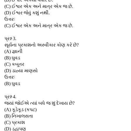
(C) ઈશ્વર એક અને માત્ર એક જ છે.
(D) ઈશ્વર જેવું કશું નથી.
ઉત્તરઃ
(C) ઈશ્વર એક અને માત્ર એક જ છે.
પ્રશ્ન 3.
સૂર્યના પ્રકાશનો અસ્વીકાર કોણ કરે છે?
(A) જ્ઞાની
(B) ઘુવડ
(C) કબૂતર
(D) ડાહ્યા માણસો
ઉત્તરઃ
(B) ઘુવડ
પ્રશ્ન 4.
જ્યાં જોઈએ ત્યાં બધે જ શું દેખાય છે?
(A) કૂડેકૂડ (કપટ)
(B) નિખાલસતા
(C) પ્રકાશ
(D) ડહાપણ