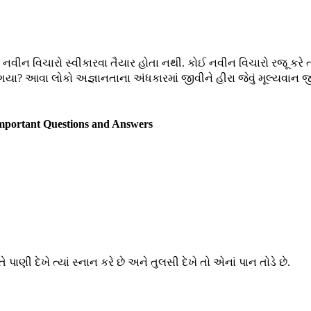
ઓ નવીન વિચારો સ્વીકારવા તૈયાર હોતા નથી. કોઈ નવીન વિચારો રજૂ કરે 
ઈ ગયા? આવા લોકો અજ્ઞાનતાના અંધકારમાં જીવીને હીરા જેવું મૂલ્યવાન 
Important Questions and Answers
 પાણી દેખે ત્યાં સ્નાન કરે છે અને તુલસી દેખે તો એનાં પાન તોડે છે.