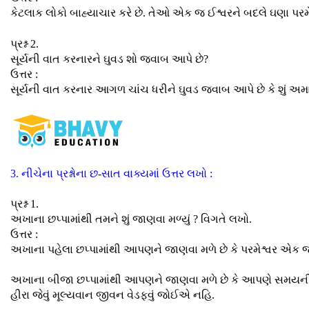
કેટલાક લોકો બાહ્યાચાર કરે છે. તેઓ એક જ ઈશ્વરને બદલે ઘણા પરમેશ્
પ્રશ્ન 2.
સૂર્યની વાત કરનારને ઘુવડ શો જવાબ આપે છે?
ઉત્તર :
સૂર્યની વાત કરનાર આગળ ચાંચ ધરીને ઘુવડ જવાબ આપે છે કે શું અમારા
3. નીચેના પ્રશ્નોના છ-સાત વાક્યમાં ઉત્તર લખો :
પ્રશ્ન 1.
અખાના છપ્પામાંથી તમને શું જાણવા મળ્યું ? વિગતે લખો.
ઉત્તર :
અખાના પહેલા છપ્પામાંથી આપણને જાણવા મળે છે કે પરમેશ્વર એક જ છ
અખાના બીજા છપ્પામાંથી આપણને જાણવા મળે છે કે આપણે સમયની સ
હીરા જેવું મૂલ્યવાન જીવન વેડફવું જોઈએ નહિ.