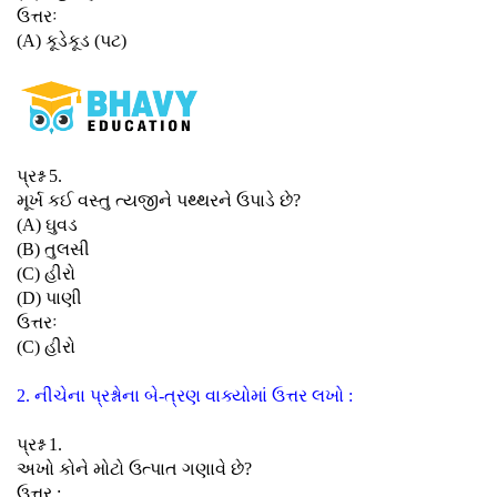
ઉત્તરઃ
(A) કૂડેકૂડ (પટ)
પ્રશ્ન 5.
મૂર્ખ કઈ વસ્તુ ત્યજીને પથ્થરને ઉપાડે છે?
(A) ઘુવડ
(B) તુલસી
(C) હીરો
(D) પાણી
ઉત્તરઃ
(C) હીરો
2. નીચેના પ્રશ્નોના બે-ત્રણ વાક્યોમાં ઉત્તર લખો :
પ્રશ્ન 1.
અખો કોને મોટો ઉત્પાત ગણાવે છે?
ઉત્તર :