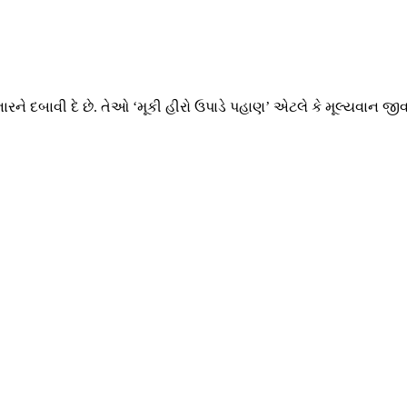
ારને દબાવી દે છે. તેઓ ‘મૂકી હીરો ઉપાડે પહાણ’ એટલે કે મૂલ્યવાન જી