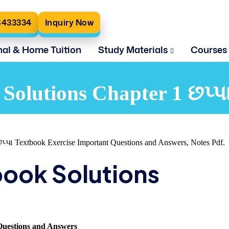
8433334
Inquiry Now
nal & Home Tuition
Study Materials
Courses
 Solutions Chapter 1 છપ્પ
પ્પા Textbook Exercise Important Questions and Answers, Notes Pdf.
book Solutions
 Questions and Answers