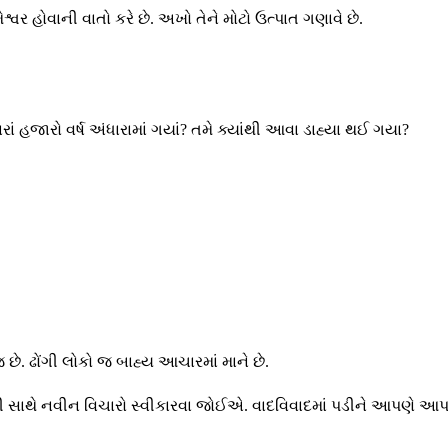
વર હોવાની વાતો કરે છે. અખો તેને મોટો ઉત્પાત ગણાવે છે.
ં હજારો વર્ષ અંધારામાં ગયાં? તમે ક્યાંથી આવા ડાહ્યા થઈ ગયા?
ે. ઢોંગી લોકો જ બાહ્ય આચારમાં માને છે.
ાથે નવીન વિચારો સ્વીકારવા જોઈએ. વાદવિવાદમાં પડીને આપણે આપણ