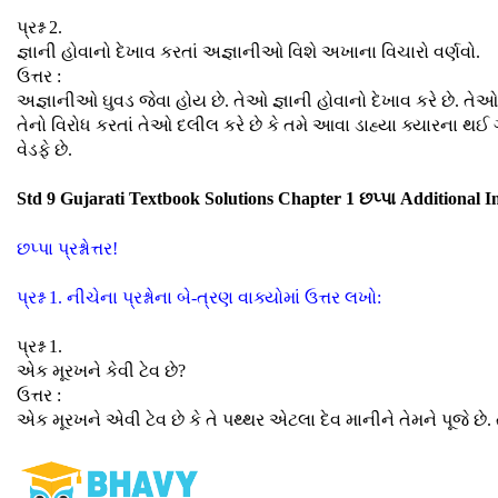
પ્રશ્ન 2.
જ્ઞાની હોવાનો દેખાવ કરતાં અજ્ઞાનીઓ વિશે અખાના વિચારો વર્ણવો.
ઉત્તર :
અજ્ઞાનીઓ ઘુવડ જેવા હોય છે. તેઓ જ્ઞાની હોવાનો દેખાવ કરે છે. તે
તેનો વિરોધ કરતાં તેઓ દલીલ કરે છે કે તમે આવા ડાહ્યા ક્યારના થ
વેડફે છે.
Std 9 Gujarati Textbook Solutions Chapter 1 છપ્પા Additional 
છપ્પા પ્રશ્નોત્તર!
પ્રશ્ન 1. નીચેના પ્રશ્નોના બે-ત્રણ વાક્યોમાં ઉત્તર લખો:
પ્રશ્ન 1.
એક મૂરખને કેવી ટેવ છે?
ઉત્તર :
એક મૂરખને એવી ટેવ છે કે તે પથ્થર એટલા દેવ માનીને તેમને પૂજે છે. તે