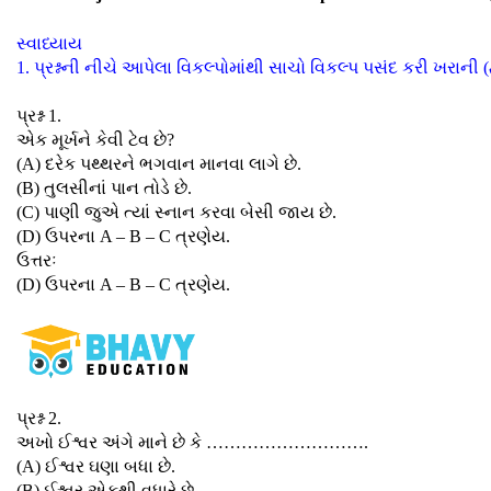
સ્વાધ્યાય
1. પ્રશ્નની નીચે આપેલા વિકલ્પોમાંથી સાચો વિકલ્પ પસંદ કરી ખરાની 
પ્રશ્ન 1.
એક મૂર્ખને કેવી ટેવ છે?
(A) દરેક પથ્થરને ભગવાન માનવા લાગે છે.
(B) તુલસીનાં પાન તોડે છે.
(C) પાણી જુએ ત્યાં સ્નાન કરવા બેસી જાય છે.
(D) ઉપરના A – B – C ત્રણેય.
ઉત્તરઃ
(D) ઉપરના A – B – C ત્રણેય.
પ્રશ્ન 2.
અખો ઈશ્વર અંગે માને છે કે ……………………….
(A) ઈશ્વર ઘણા બધા છે.
(B) ઈશ્વર એકથી વધારે છે.