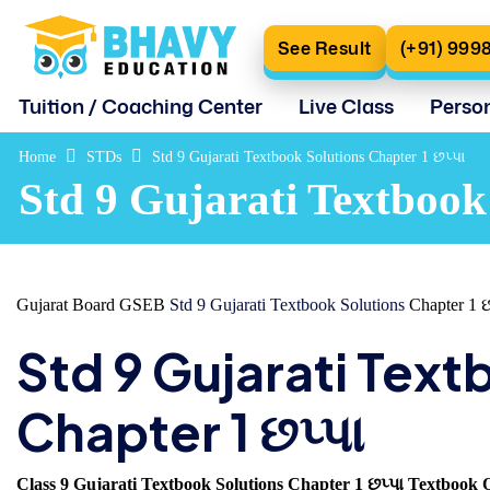
See Result
(+91) 999
Tuition / Coaching Center
Live Class
Perso
Home
STDs
Std 9 Gujarati Textbook Solutions Chapter 1 છપ્પા
Std 9 Gujarati Textbook
Gujarat Board GSEB
Std 9 Gujarati Textbook Solutions
Chapter 1 છ
Std 9 Gujarati Text
Chapter 1 છપ્પા
Class 9 Gujarati Textbook Solutions Chapter 1 છપ્પા Textbook