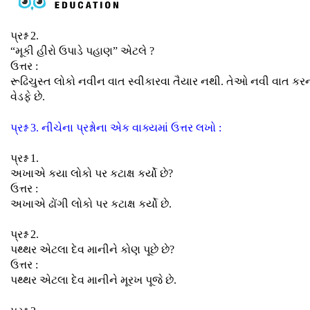
પ્રશ્ન 2.
“મૂકી હીરો ઉપાડે પહાણ” એટલે ?
ઉત્તર :
રૂઢિચુસ્ત લોકો નવીન વાત સ્વીકારવા તૈયાર નથી. તેઓ નવી વાત કરન
વેડફે છે.
પ્રશ્ન 3. નીચેના પ્રશ્નોના એક વાક્યમાં ઉત્તર લખો :
પ્રશ્ન 1.
અખાએ કયા લોકો પર કટાક્ષ કર્યો છે?
ઉત્તર :
અખાએ ઢોંગી લોકો પર કટાક્ષ કર્યો છે.
પ્રશ્ન 2.
પથ્થર એટલા દેવ માનીને કોણ પૂછે છે?
ઉત્તર :
પથ્થર એટલા દેવ માનીને મૂરખ પૂજે છે.