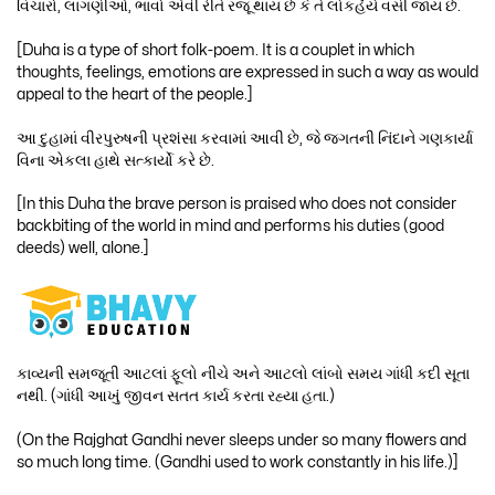
વિચારો, લાગણીઓ, ભાવો એવી રીતે રજૂ થાય છે કે તે લોકહૈયે વસી જાય છે.
[Duha is a type of short folk-poem. It is a couplet in which
thoughts, feelings, emotions are expressed in such a way as would
appeal to the heart of the people.]
આ દુહામાં વીરપુરુષની પ્રશંસા કરવામાં આવી છે, જે જગતની નિંદાને ગણકાર્યા
વિના એકલા હાથે સત્કાર્યો કરે છે.
[In this Duha the brave person is praised who does not consider
backbiting of the world in mind and performs his duties (good
deeds) well, alone.]
કાવ્યની સમજૂતી આટલાં ફૂલો નીચે અને આટલો લાંબો સમય ગાંધી કદી સૂતા
નથી. (ગાંધી આખું જીવન સતત કાર્ય કરતા રહ્યા હતા.)
(On the Rajghat Gandhi never sleeps under so many flowers and
so much long time. (Gandhi used to work constantly in his life.)]