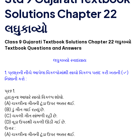
Solutions Chapter 22
લઘુકાવ્યો
Class 9 Gujarati Textbook Solutions Chapter 22 લઘુકાવ્યો
Textbook Questions and Answers
લઘુકાવ્યો સ્વાધ્યાય
1. પ્રશ્રની નીચે આપેલા વિકલ્પોમાંથી સાચો વિકલ્પ પસંદ કરી ખરાની (✓)
નિશાની કરો :
પ્રશ્ન 1.
હાઇકુના આધારે સાચો વિકલ્પ શોધો.
(A) ચકલીના ગીતની ટૂંડા ઉપર અસર થઈ.
(B) ડું ગીત ગાઈ રહ્યું છે.
(C) ચકલી ગીત સાંભળી રહી છે.
(D) વૂડા ઉપરથી ચકલી ઊડી ગઈ છે.
ઉત્તર :
(A) ચકલીના ગીતની ટૂંડા ઉપર અસર થઈ.