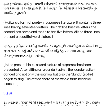
હાઈકુ-પરિચયઃ હાઈકુ જાપાની સાહિત્યનો કાવ્યપ્રકાર છે. તેમાં પાંચ, સાત,
પાંચ એમ સત્તર અક્ષર હોય છે. તેની ત્રણ પંક્તિઓમાં રમણીય શબ્દચિત્ર-
ભાવચિત્ર હોય છે.
(Haiku is a form of poetry in Japanese literature. It contains three
lines having seventeen letters. The first line has five letters, the
second has seven and the third has five letters. All the three lines
present a beautiful word picture.]
પ્રસ્તુત હાઈકુમાં ચકલીનું શબ્દચિત્ર રજૂ થયું છે. ચકલી ડુંડા પર બેસતાં જ ડૂડું
નૃત્ય કરવા લાગ્યું અને માત્ર ચકલી જ નહિ ઠંડું પણ ગાવા લાગ્યું. આખા
ખેતરનું વાતાવરણ મધુર બની ગયું.
[In the present Haiku a word picture of a sparrow has been
presented. After sitting on a dunda’ (spike), the ‘dundu (spike)
danced and not only the sparrow but also the ‘dundu’ (spike)
began to sing. The atmosphere of the whole farm became
pleasant.]
3. દુહા
દુહા-પરિચય: “દુહા’ એ લોકસાહિત્યનો લઘુ કાવ્યપ્રકાર છે. બે લીટીના દુહામાં