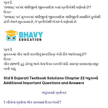
પ્રશ્ન 2.
‘રાજઘાટ પર’માં ગાંધીજીનો જીવનસંદેશ કયાં પ્રતીકોથી વર્ણવ્યો છે?
ઉત્તર :
“રાજઘાટ પર’ મુક્તકમાં ગાંધીજીનો જીવનસંદેશ ગાંધીજીની સમાધિને ફૂલોથી
ઢાંકી તેમને સુવડાવ્યા છે, તે પ્રતીકોથી લંગરૂપે વર્ણવ્યો છે.
પ્રશ્ન 3.
મુક્તકમાં ગીત ગાતી ચકલીનું શબ્દચિત્ર કેવી રીતે આલેખાયું છે?
ઉત્તર :
ગીત સાંભળી ડૂડું ડોલ્યું અને તેના ઉપર ચકલી બેઠી. સમગ્ર વાતાવરણ મધુર
બની ગયું.
Std 9 Gujarati Textbook Solutions Chapter 22 લઘુકાવ્યો
Additional Important Questions and Answers
લઘુકાવ્યો પ્રશ્નોત્તર
1. નીચેના પ્રશ્નોના એક વાક્યમાં ઉત્તર લખો?