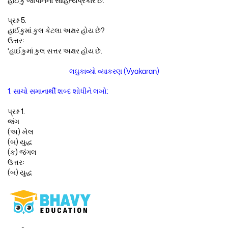
હાઈકુ જાપાનનો સાહિત્યપ્રકાર છે.
પ્રશ્ન 5.
હાઈકુમાં કુલ કેટલા અક્ષર હોય છે?
ઉત્તરઃ
‘હાઈકુમાં કુલ સત્તર અક્ષર હોય છે.
લઘુકાવ્યો વ્યાકરણ (Vyakaran)
1. સાચો સમાનાર્થી શબ્દ શોધીને લખો:
પ્રશ્ન 1.
જંગ
(અ) ખેલ
(બ) યુદ્ધ
(ક) જંગલ
ઉત્તરઃ
(બ) યુદ્ધ