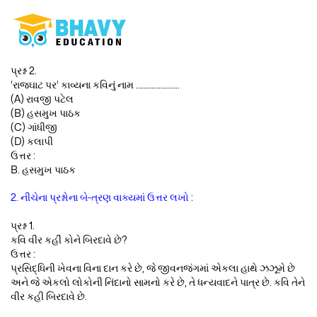
પ્રશ્ન 2.
‘રાજઘાટ પર’ કાવ્યના કવિનું નામ …………………..
(A) રાવજી પટેલ
(B) હસમુખ પાઠક
(C) ગાંધીજી
(D) કલાપી
ઉત્તર :
B. હસમુખ પાઠક
2. નીચેના પ્રશ્નોના બે-ત્રણ વાક્યમાં ઉત્તર લખો :
પ્રશ્ન 1.
કવિ વીર કહીં કોને બિરદાવે છે?
ઉત્તર :
પ્રસિદ્ધિની ખેવના વિના દાન કરે છે, જે જીવનજંગમાં એકલા હાથે ઝઝૂમે છે
અને જે એકલો લોકોની નિંદાનો સામનો કરે છે, તે ધન્યવાદને પાત્ર છે. કવિ તેને
વીર કહી બિરદાવે છે.