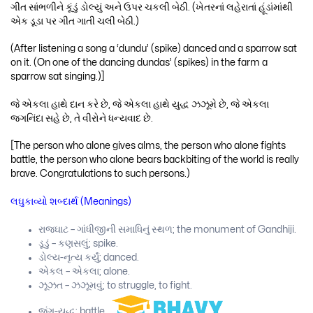
ગીત સાંભળીને કૂંડું ડોલ્યું અને ઉપર ચકલી બેઠી. (ખેતરનાં લહેરાતાં હૂંડાંમાંથી
એક ડૂડા પર ગીત ગાતી ચલી બેઠી.)
(After listening a song a ‘dundu’ (spike) danced and a sparrow sat
on it. (On one of the dancing dundas’ (spikes) in the farm a
sparrow sat singing.)]
જે એકલા હાથે દાન કરે છે, જે એકલા હાથે યુદ્ધ ઝઝૂમે છે, જે એકલા
જગનિંદા સહે છે, તે વીરોને ધન્યવાદ છે.
[The person who alone gives alms, the person who alone fights
battle, the person who alone bears backbiting of the world is really
brave. Congratulations to such persons.)
લઘુકાવ્યો શબ્દાર્થ (Meanings)
રાજઘાટ – ગાંધીજીની સમાધિનું સ્થળ; the monument of Gandhiji.
ડૂડું – કણસલું; spike.
ડોલ્ય-નૃત્ય કર્યું; danced.
એકલ – એકલા; alone.
ઝૂઝત – ઝઝૂમવું; to struggle, to fight.
જંગ-યુદ્ધ; battle.