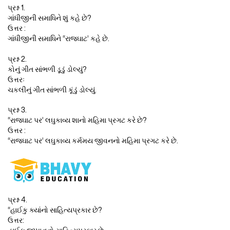
પ્રશ્ન 1.
ગાંધીજીની સમાધિને શું કહે છે?
ઉત્તર :
ગાંધીજીની સમાધિને “રાજઘાટ’ કહે છે.
પ્રશ્ન 2.
કોનું ગીત સાંભળી ડૂડું ડોલ્યું?
ઉત્તરઃ
ચકલીનું ગીત સાંભળી કૂંડું ડોલ્યું.
પ્રશ્ન 3.
“રાજઘાટ પર’ લઘુકાવ્ય શાનો મહિમા પ્રગટ કરે છે?
ઉત્તર :
“રાજઘાટ પર’ લઘુકાવ્ય કર્મમય જીવનનો મહિમા પ્રગટ કરે છે.
પ્રશ્ન 4.
“હાઈકુ ક્યાંનો સાહિત્યપ્રકાર છે?
ઉત્તર: