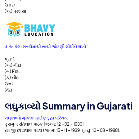
ઉત્તરઃ
(અ) પ્રશંસા
3. આપેલા શબ્દોમાંથી સાચી જોડણી શોધીને લખો :
પ્રશ્ન 1.
(અ) નીંદા
(બ) નિંદા
(ક) નીદા
ઉત્તર :
નિંદા
લઘુકાવ્યો Summary in Gujarati
લઘુકાવ્યો મુક્તક-હાઈકુ-દુહા પરિચય
હસમુખ રતિલાલ પાઠક [જન્મ: 12 – 02 – 1930]
રાવજી છોટાલાલ પટેલ (જન્મ: 15 – 11 – 1939, મૃત્યુઃ 10 – 08 – 1988).