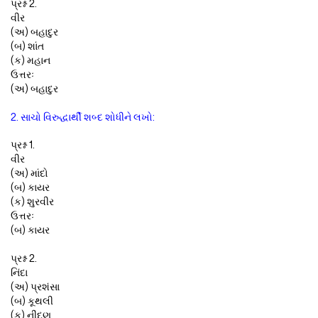
પ્રશ્ન 2.
વીર
(અ) બહાદુર
(બ) શાંત
(ક) મહાન
ઉત્તરઃ
(અ) બહાદુર
2. સાચો વિરુદ્ધાર્થી શબ્દ શોધીને લખો:
પ્રશ્ન 1.
વીર
(અ) માંદો
(બ) કાયર
(ક) શુરવીર
ઉત્તરઃ
(બ) કાયર
પ્રશ્ન 2.
નિંદા
(અ) પ્રશંસા
(બ) કૂથલી
(ક) નીંદણ