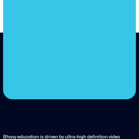
JOIN US
Join us and
achieve
your goals.
Choose from over 210,000
online video courses with
new additions published
every month
Get started today
Bhavy education is driven by ultra-high definition video