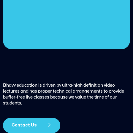
Choose from over 210,000
online video courses with
new additions published
every month
Get started today
Bhavy education is driven by ultra-high definition video
lectures and has proper technical arrangements to provide
buffer-free live classes because we value the time of our
students.
Contact Us