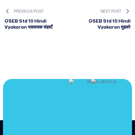
PREVIOUS POST
NEXT POST
GSEB Std 10 Hindi
GSEB Std 10 Hindi
Vyakaran भाववाचक संज्ञाएँ
Vyakaran मुहावरे
JOIN US
Join us and
achieve
your goals.