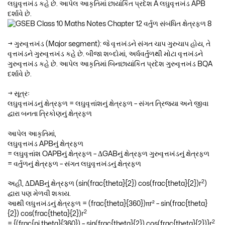
લઘુવૃત્તખંડ કહે છે. આપેલ આકૃતિમાં છાયાંકિત પ્રદેશ A લઘુવૃત્તખંડ APB
દર્શાવે છે.
→ ગુરુવૃત્તખંડ (Major segment): જે વૃત્તખંડને સંગત ચાપ ગુરુચાપ હોય, તે
વૃત્તખંડને ગુરુવૃત્તખંડ કહે છે. બીજા શબ્દોમાં, અર્ધવર્તુળથી મોટા વૃત્તખંડને
ગુરુવૃત્તખંડ કહે છે. આપેલ આકૃતિમાં બિનછાયાંકિત પ્રદેશ ગુરુવૃત્તખંડ BQA
દર્શાવે છે.
→ સૂત્રઃ
લઘુવૃત્તખંડનું ક્ષેત્રફળ = લઘુવૃત્તાંશનું ક્ષેત્રફળ – સંગત ત્રિજ્યા અને જીવા
દ્વારા બનતા ત્રિકોણનું ક્ષેત્રફળ
આપેલ આકૃતિમાં,
લઘુવૃત્તખંડ APBનું ક્ષેત્રફળ
= લઘુવૃત્તાંશ OAPBનું ક્ષેત્રફળ – ΔGABનું ક્ષેત્રફળ ગુરુવૃત્તખંડનું ક્ષેત્રફળ
= વર્તુળનું ક્ષેત્રફળ – સંગત લઘુવૃત્તખંડનું ક્ષેત્રફળ
2
અહીં, ΔDABનું ક્ષેત્રફળ (sin(frac{theta}{2}) cos(frac{theta}{2})r
)
દ્વારા પણ મેળવી શકાય.
આથી લધુત્તખંડનું ક્ષેત્રફળ = (frac{theta}{360})πr² – sin(frac{theta}
2
{2}) cos(frac{theta}{2})r
2
= {(frac{pi theta}{360}) – sin(frac{theta}{2}) cos(frac{theta}{2})}r