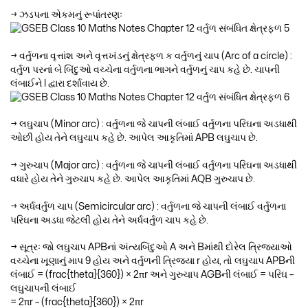
→ ઝડપના એકમનું રૂપાંતરણઃ
→ વર્તુળના વૃત્તાંશ અને વૃત્તખંડનું ક્ષેત્રફળ ક વર્તુળનું ચાપ (Arc of a circle) :
વર્તુળ પરનાં બે બિંદુઓ વચ્ચેના વર્તુળના ભાગને વર્તુળનું ચાપ કહે છે. ચાપની
લંબાઈને l દ્વારા દર્શાવાય છે.
→ લઘુચાપ (Minor arc) : વર્તુળના જે ચાપની લંબાઈ વર્તુળના પરિઘના અડધાથી
ઓછી હોય તેને લઘુચાપ કહે છે. આપેલ આકૃતિમાં APB લઘુચાપ છે.
→ ગુરુચાપ (Major arc) : વર્તુળના જે ચાપની લંબાઈ વર્તુળના પરિઘના અડધાથી
વધારે હોય તેને ગુરુચાપ કહે છે. આપેલ આકૃતિમાં AQB ગુરુચાપ છે.
→ અર્ધવર્તુળ ચાપ (Semicircular arc) : વર્તુળના જે ચાપની લંબાઈ વર્તુળના
પરિઘના અડધા જેટલી હોય તેને અર્ધવર્તુળ ચાપ કહે છે.
→ સૂત્રઃ જો લઘુચાપ APBનાં અંત્યબિંદુઓ A અને Bમાંથી દોરેલ ત્રિજ્યાઓ
વચ્ચેના ખૂણાનું માપ 9 હોય અને વર્તુળની ત્રિજ્યા r હોય, તો લઘુચાપ APBની
લંબાઈ = (frac{theta}{360}) × 2πr અને ગુરુચાપ AGBની લંબાઈ = પરિઘ –
લઘુચાપની લંબાઈ
= 2πr – (frac{theta}{360}) × 2πr