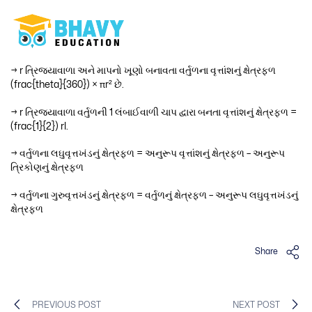
→ r ત્રિજ્યાવાળા અને માપનો ખૂણો બનાવતા વર્તુળના વૃત્તાંશનું ક્ષેત્રફળ
(frac{theta}{360}) × πr² છે.
→ r ત્રિજ્યાવાળા વર્તુળની 1 લંબાઈવાળી ચાપ દ્વારા બનતા વૃત્તાંશનું ક્ષેત્રફળ =
(frac{1}{2}) rl.
→ વર્તુળના લઘુવૃત્તખંડનું ક્ષેત્રફળ = અનુરૂપ વૃત્તાંશનું ક્ષેત્રફળ – અનુરૂપ
ત્રિકોણનું ક્ષેત્રફળ
→ વર્તુળના ગુરુવૃત્તખંડનું ક્ષેત્રફળ = વર્તુળનું ક્ષેત્રફળ – અનુરૂપ લઘુવૃત્તખંડનું
ક્ષેત્રફળ
Share
PREVIOUS POST
NEXT POST