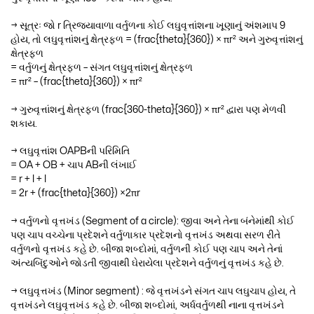
→ સૂત્રઃ જો r ત્રિજ્યાવાળા વર્તુળના કોઈ લઘુવૃત્તાંશના ખૂણાનું અંશમાપ 9
હોય, તો લઘુવૃત્તાંશનું ક્ષેત્રફળ = (frac{theta}{360}) × πr² અને ગુરુવૃત્તાંશનું
ક્ષેત્રફળ
= વર્તુળનું ક્ષેત્રફળ – સંગત લઘુવૃત્તાંશનું ક્ષેત્રફળ
= πr² – (frac{theta}{360}) × πr²
→ ગુરુવૃત્તાંશનું ક્ષેત્રફળ (frac{360-theta}{360}) × πr² દ્વારા પણ મેળવી
શકાય.
→ લઘુવૃત્તાંશ OAPBની પરિમિતિ
= OA + OB + ચાપ ABની લંખાઈ
= r + l + l
= 2r + (frac{theta}{360}) ×2πr
→ વર્તુળનો વૃત્તખંડ (Segment of a circle): જીવા અને તેના બંનેમાંથી કોઈ
પણ ચાપ વચ્ચેના પ્રદેશને વર્તુળાકાર પ્રદેશનો વૃત્તખંડ અથવા સરળ રીતે
વર્તુળનો વૃત્તખંડ કહે છે. બીજા શબ્દોમાં, વર્તુળની કોઈ પણ ચાપ અને તેનાં
અંત્યબિંદુઓને જોડતી જીવાથી ઘેરાયેલા પ્રદેશને વર્તુળનું વૃત્તખંડ કહે છે.
→ લઘુવૃત્તખંડ (Minor segment) : જે વૃત્તખંડને સંગત ચાપ લઘુચાપ હોય, તે
વૃત્તખંડને લઘુવૃત્તખંડ કહે છે. બીજા શબ્દોમાં, અર્ધવર્તુળથી નાના વૃત્તખંડને