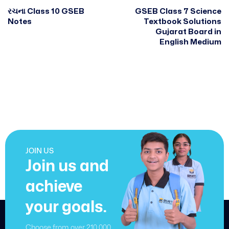
રચના Class 10 GSEB
GSEB Class 7 Science
Notes
Textbook Solutions
Gujarat Board in
English Medium
JOIN US
Join us and
achieve
your goals.
Choose from over 210,000