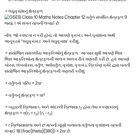
→ લઘુવૃત્તાંશનું ક્ષેત્રફળ
જ્યાં, I એ સંગત ચાપની લંબાઈ છે.
નોંધઃ જો સ્પષ્ટતા ન કરી હોય, તો આપણે વૃત્તખંડ અને વૃત્તાંશના અર્થ
અનુક્રમે “લઘુવૃત્તખંડ’ અને લઘુવૃત્તાંશ’ કરીશું.
→ સંયોજિત સમતલીય આકૃતિઓનું ક્ષેત્રફળ : અત્યાર સુધી આપણે ભિન્ન
ભિન્ન આકૃતિઓના ક્ષેત્રફળની અલગ અલગ રીતે ગણતરી કરી છે. હવે આપણે
ચોરસ, લંબચોરસ, વર્તુળ, અર્ધવર્તુળ, વૃત્તાંશ, વૃત્તખંડ, ત્રિકોણ વગેરે દ્વારા બનતી
સંયોજિત આકૃતિઓનું ક્ષેત્રફળની ગણતરી કરીશું
→ વર્તુળનો પરિઘ = 2πr
→ વર્તુળનું ક્ષેત્રફળ = πr²
→ બહારની ત્રિજ્યા r
અને અંદરની ત્રિજ્યા r
હોય તેવા કંકણાકારનું
1
2
ક્ષેત્રફળ = π(r
+ r
) (r
– r
).
1
2
1
2
→ r ત્રિજ્યાવાળા અને છ માપનો ખૂણો બનાવતા વર્તુળના વૃત્તાંશના ચાપની
લંબાઈ 18 (frac{theta}{360}) × 2πr છે.