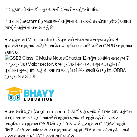
→ લઘુચાપની લંબાઈ + ગુરુચાપની લંબાઈ = વર્તુળનો પરિઘ
→ વૃત્તાંશ (Sector): ત્રિજ્યા અને વર્તુળના ચાપ વચ્ચે ઘેરાયેલા પ્રદેશ(અથવા
ભાગ)ને વર્તુળનો વૃત્તાંશ કહે છે.
→ લઘુવૃત્તાંશ (Minor sector): જે વૃત્તાંશને સંગત ચાપ લઘુચાપ હોય તે
વૃત્તાંશને લઘુવૃત્તાંશ કહે છે. આપેલ આકૃતિમાં છાયાંતિ પ્રદેશ OAPB લઘુવૃત્તાંશ
દર્શાવે છે.
→ ગુરુવૃત્તાંશ (Major sectory): જે વૃત્તાંશને સંગત ચાપ ગુરુચાપ હોય તે
વૃત્તાંશને ગુરુવૃત્તાંશ કહે છે. આપેલ આકૃતિમાં બિનછાયાંકિત પ્રદેશ OBBA
ગુરુવૃત્તાંશ દર્શાવે છે.
→ વૃત્તાંશનો ખૂણો (Angle of a sector): કોઈ પણ વૃત્તાંશને સંગત ચાપ વર્તુળના
કેન્દ્ર આગળ જે ખૂણો આંતરે તે ખૂણાને વૃત્તાંશનો ખૂણો કહે છે. આપેલ
આકૃતિમાં લઘુવૃત્તાંશ OAPBનો ખૂણો θ છે અને ગુરુવૃત્તાંશ OBQAનો ખૂણો
360° – θ છે. સ્વાભાવિક છે કે લઘુવૃત્તાંશનો ખૂણો 180° કરતાં ઓછો હોય અને
ગુરુવૃત્તાંશનો ખૂણો 180° કરતાં અધિક હોય.