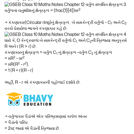
2
વર્તુળના ચતુર્થાશનું ક્ષેત્રફળ = (frac{1}{4})πr
→ કંકણાકાર(Circular ring)નું ક્ષેત્રફળ : બે સમકેન્દ્રી વર્તુળો – C
અને C
1
2
વચ્ચે ઘેરાયેલા ભાગને કંકણાકાર કહે છે.
ધારો કે, O કેન્દ્રવાળાં બે સમકેન્દ્રી વર્તુળો C
અને C
ની ત્રિજ્યા અનુક્રમે
1
2
R અને r (R > r) છે.
કંકણાકારનું ક્ષેત્રફળ = વર્તુળ C
નું ક્ષેત્રફળ -વર્તુળ C
નું ક્ષેત્રફળ
1
2
2
2
= πR
– πr
2
2
= πR(R
– r
).
= 1 (R + r)(R – r)
અહીં, R – r એ કંકણાકારની પહોળાઈ દર્શાવે છે.
→ વર્તુળાકાર પૈડાંએ એક પરિભ્રમણમાં કાપેલ અંતર
= પૈડાંનો પરિઘ
= 2πr, જ્યાં એ પૈડાંની ત્રિજ્યા છે.