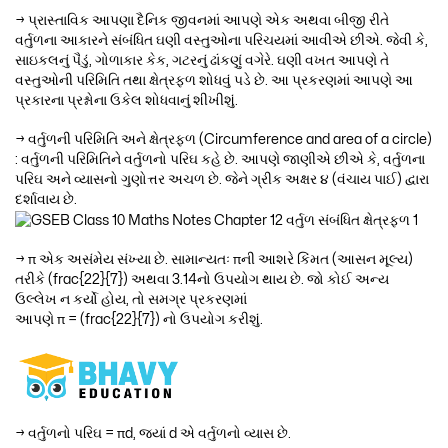
→ પ્રાસ્તાવિક આપણા દૈનિક જીવનમાં આપણે એક અથવા બીજી રીતે
વર્તુળના આકારને સંબંધિત ઘણી વસ્તુઓના પરિચયમાં આવીએ છીએ. જેવી કે,
સાઇકલનું પૈડું, ગોળાકાર કેક, ગટરનું ઢાંકણું વગેરે. ઘણી વખત આપણે તે
વસ્તુઓની પરિમિતિ તથા ક્ષેત્રફળ શોધવું પડે છે. આ પ્રકરણમાં આપણે આ
પ્રકારના પ્રશ્નોના ઉકેલ શોધવાનું શીખીશું.
→ વર્તુળની પરિમિતિ અને ક્ષેત્રફળ (Circumference and area of a circle)
: વર્તુળની પરિમિતિને વર્તુળનો પરિઘ કહે છે. આપણે જાણીએ છીએ કે, વર્તુળના
પરિઘ અને વ્યાસનો ગુણોત્તર અચળ છે. જેને ગ્રીક અક્ષર ૪ (વંચાય પાઈ) દ્વારા
દર્શાવાય છે.
→ π એક અસંમેય સંખ્યા છે. સામાન્યતઃ πની આશરે કિંમત (આસન મૂલ્ય)
તરીકે (frac{22}{7}) અથવા 3.14નો ઉપયોગ થાય છે. જો કોઈ અન્ય
ઉલ્લેખ ન કર્યો હોય, તો સમગ્ર પ્રકરણમાં
આપણે π = (frac{22}{7}) નો ઉપયોગ કરીશું.
→ વર્તુળનો પરિઘ = πd, જ્યાં d એ વર્તુળનો વ્યાસ છે.