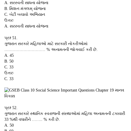
A. સરસ્વતી સાધના યોજના
B. મિશન મંગલમ્ યોજના
C. બેટી બચાવો અભિયાન
ઉત્તરઃ
A. સરસ્વતી સાધના યોજના
પ્રશ્ન 51.
ગુજરાત સરકારે મહિલાઓ માટે સરકારી નોકરીઓમાં
………………………… % અનામતની જોગવાઈ કરી છે.
A. 45
B. 50
C. 33
ઉત્તરઃ
C. 33
પ્રશ્ન 52.
ગુજરાત સરકારે સ્થાનિક સ્વરાજની સંસ્થાઓમાં મહિલા અનામતની ટકાવારી
33 %થી વધારીને …….. % કરી છે.
A. 50