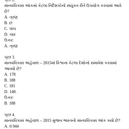
માનવવિકાસ આંકમાં કેટલા નિર્દેશકોનો સંયુક્ત રીતે ઉપયોગ કરવામાં આવે
છે?
A. ત્રણ
B. છ
C. પાંચ
D. ચાર
ઉત્તર:
A. ત્રણ
પ્રશ્ન 3.
માનવવિકાસ અહેવાલ – 2015માં વિશ્વના કેટલા દેશોનો સમાવેશ કરવામાં
આવ્યો છે?
A. 178
B. 188
C. 181
D. 140.
ઉત્તર:
B. 188
પ્રશ્ન 4.
માનવવિકાસ અહેવાલ – 2015 મુજબ ભારતનો માનવવિકાસ આંક ક્યો છે?
A. 0.944