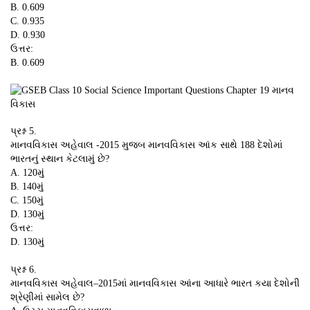
B. 0.609
C. 0.935
D. 0.930
ઉત્તર:
B. 0.609
પ્રશ્ન 5.
માનવવિકાસ અહેવાલ -2015 મુજબ માનવવિકાસ આંક સાથે 188 દેશોમાં
ભારતનું સ્થાન કેટલામું છે?
A. 120મું
B. 140મું
C. 150મું
D. 130મું
ઉત્તર:
D. 130મું
પ્રશ્ન 6.
માનવવિકાસ અહેવાલ–2015માં માનવવિકાસ આંના આધારે ભારત કયા દેશોની
શ્રેણીમાં સામેલ છે?