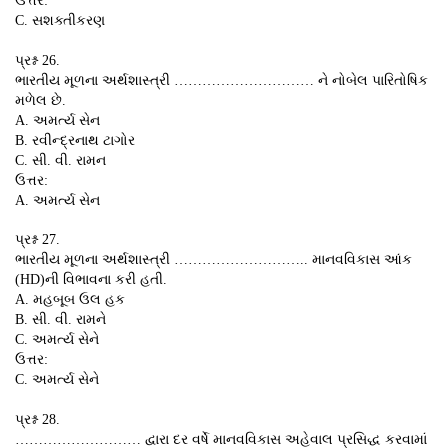
ઉત્તર:
C. સશક્તીકરણ
પ્રશ્ન 26.
ભારતીય મૂળના અર્થશાસ્ત્રી ………………………… ને નોબેલ પારિતોષિક
મળેલ છે.
A. અમર્ત્ય સેન
B. રવીન્દ્રનાથ ટાગોર
C. સી. વી. રામન
ઉત્તર:
A. અમર્ત્ય સેન
પ્રશ્ન 27.
ભારતીય મૂળના અર્થશાસ્ત્રી ……………………….. માનવવિકાસ આંક
(HD)ની વિભાવના કરી હતી.
A. મહબૂબ ઉલ હક
B. સી. વી. રામને
C. અમર્ત્ય સેને
ઉત્તર:
C. અમર્ત્ય સેને
પ્રશ્ન 28.
……………………… દ્વારા દર વર્ષે માનવવિકાસ અહેવાલ પ્રસિદ્ધ કરવામાં