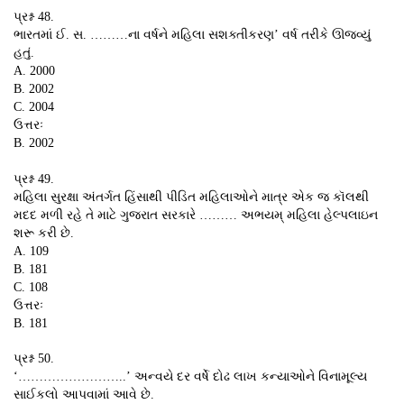
પ્રશ્ન 48.
ભારતમાં ઈ. સ. ………ના વર્ષને મહિલા સશક્તીકરણ’ વર્ષ તરીકે ઊજવ્યું
હતું.
A. 2000
B. 2002
C. 2004
ઉત્તરઃ
B. 2002
પ્રશ્ન 49.
મહિલા સુરક્ષા અંતર્ગત હિંસાથી પીડિત મહિલાઓને માત્ર એક જ કૉલથી
મદદ મળી રહે તે માટે ગુજરાત સરકારે ……… અભયમ્ મહિલા હેલ્પલાઇન
શરૂ કરી છે.
A. 109
B. 181
C. 108
ઉત્તરઃ
B. 181
પ્રશ્ન 50.
‘……………………..’ અન્વયે દર વર્ષે દોઢ લાખ કન્યાઓને વિનામૂલ્ય
સાઈકલો આપવામાં આવે છે.