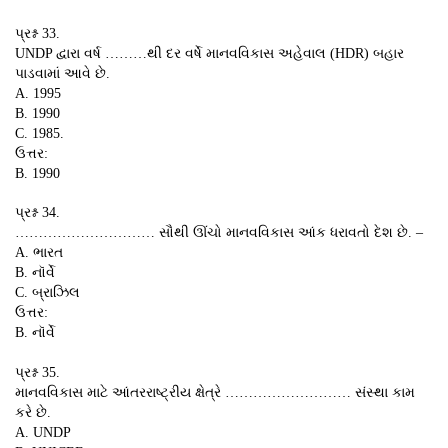
પ્રશ્ન 33.
UNDP દ્વારા વર્ષ ………થી દર વર્ષે માનવવિકાસ અહેવાલ (HDR) બહાર
પાડવામાં આવે છે.
A. 1995
B. 1990
C. 1985.
ઉત્તર:
B. 1990
પ્રશ્ન 34.
………………………… સૌથી ઊંચો માનવવિકાસ આંક ધરાવતો દેશ છે. –
A. ભારત
B. નૉર્વે
C. બ્રાઝિલ
ઉત્તર:
B. નૉર્વે
પ્રશ્ન 35.
માનવવિકાસ માટે આંતરરાષ્ટ્રીય ક્ષેત્રે ……………………… સંસ્થા કામ
કરે છે.
A. UNDP