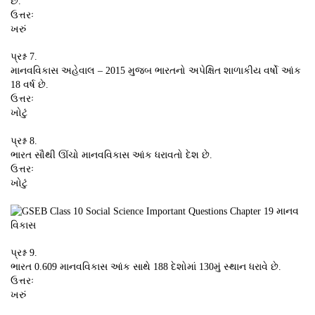
છે.
ઉત્તરઃ
ખરું
પ્રશ્ન 7.
માનવવિકાસ અહેવાલ – 2015 મુજબ ભારતનો અપેક્ષિત શાળાકીય વર્ષો આંક
18 વર્ષ છે.
ઉત્તરઃ
ખોટું
પ્રશ્ન 8.
ભારત સૌથી ઊંચો માનવવિકાસ આંક ધરાવતો દેશ છે.
ઉત્તરઃ
ખોટું
પ્રશ્ન 9.
ભારત 0.609 માનવવિકાસ આંક સાથે 188 દેશોમાં 130મું સ્થાન ધરાવે છે.
ઉત્તરઃ
ખરું