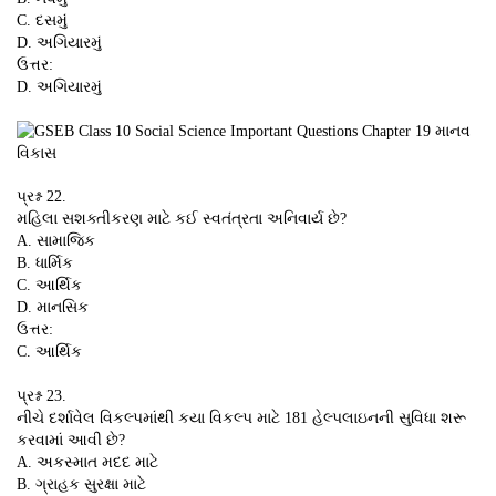
C. દસમું
D. અગિયારમું
ઉત્તર:
D. અગિયારમું
પ્રશ્ન 22.
મહિલા સશક્તીકરણ માટે કઈ સ્વતંત્રતા અનિવાર્ય છે?
A. સામાજિક
B. ધાર્મિક
C. આર્થિક
D. માનસિક
ઉત્તર:
C. આર્થિક
પ્રશ્ન 23.
નીચે દર્શાવેલ વિકલ્પમાંથી કયા વિકલ્પ માટે 181 હેલ્પલાઇનની સુવિધા શરૂ
કરવામાં આવી છે?
A. અકસ્માત મદદ માટે
B. ગ્રાહક સુરક્ષા માટે