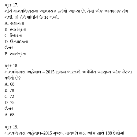
પ્રશ્ન 17.
નીચે માનવવિકાસના આવશ્યક સ્તંભો આપ્યા છે, તેમાં એક આવશ્યક તંભ
નથી, તો તેને શોધીને ઉત્તર લખો.
A. સમાનતા
B. સ્વતંત્રતા
C. સ્થિરતા
D. ઉત્પાદક્તા
ઉત્તર:
B. સ્વતંત્રતા
પ્રશ્ન 18.
માનવવિકાસ અહેવાલ – 2015 મુજબ ભારતનો અપેક્ષિત આયુષ્ય આંક કેટલાં
વર્ષનો છે?
A. 68
B. 70
C. 72
D. 75
ઉત્તર:
A. 68
પ્રશ્ન 19.
માનવવિકાસ અહેવાલ–2015 મુજબ માનવવિકાસ આંક સાથે 188 દેશોમાં