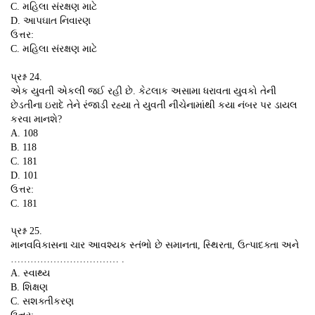
C. મહિલા સંરક્ષણ માટે
D. આપઘાત નિવારણ
ઉત્તર:
C. મહિલા સંરક્ષણ માટે
પ્રશ્ન 24.
એક યુવતી એકલી જઈ રહી છે. કેટલાક અસામા ધરાવતા યુવકો તેની
છેડતીના ઇરાદે તેને રંજાડી રહ્યા તે યુવતી નીચેનામાંથી કયા નંબર પર ડાયલ
કરવા માનશે?
A. 108
B. 118
C. 181
D. 101
ઉત્તર:
C. 181
પ્રશ્ન 25.
માનવવિકાસના ચાર આવશ્યક સ્તંભો છે સમાનતા, સ્થિરતા, ઉત્પાદક્તા અને
…………………………… .
A. સ્વાથ્ય
B. શિક્ષણ
C. સશક્તીકરણ