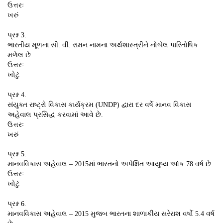
ઉત્તરઃ
ખરું
પ્રશ્ન 3.
ભારતીય મૂળના સી. વી. રામન નામના અર્થશાસ્ત્રીને નોબેલ પારિતોષિક
મળેલ છે.
ઉત્તરઃ
ખોટું
પ્રશ્ન 4.
સંયુક્ત રાષ્ટ્રો વિકાસ કાર્યક્રમ (UNDP) દ્વારા દર વર્ષે માનવ વિકાસ
અહેવાલ પ્રસિદ્ધ કરવામાં આવે છે.
ઉત્તરઃ
ખરું
પ્રશ્ન 5.
માનવવિકાસ અહેવાલ – 2015માં ભારતનો અપેક્ષિત આયુષ્ય આંક 78 વર્ષ છે.
ઉત્તરઃ
ખોટું
પ્રશ્ન 6.
માનવવિકાસ અહેવાલ – 2015 મુજબ ભારતના શાળાકીય સરેરાશ વર્ષો 5.4 વર્ષ