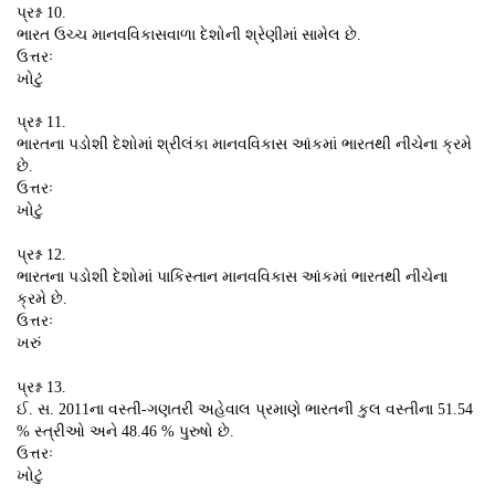
પ્રશ્ન 10.
ભારત ઉચ્ચ માનવવિકાસવાળા દેશોની શ્રેણીમાં સામેલ છે.
ઉત્તરઃ
ખોટું
પ્રશ્ન 11.
ભારતના પડોશી દેશોમાં શ્રીલંકા માનવવિકાસ આંકમાં ભારતથી નીચેના ક્રમે
છે.
ઉત્તરઃ
ખોટું
પ્રશ્ન 12.
ભારતના પડોશી દેશોમાં પાકિસ્તાન માનવવિકાસ આંકમાં ભારતથી નીચેના
ક્રમે છે.
ઉત્તરઃ
ખરું
પ્રશ્ન 13.
ઈ. સ. 2011ના વસ્તી-ગણતરી અહેવાલ પ્રમાણે ભારતની કુલ વસ્તીના 51.54
% સ્ત્રીઓ અને 48.46 % પુરુષો છે.
ઉત્તરઃ
ખોટું