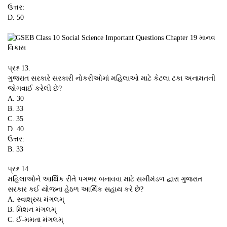
ઉત્તર:
D. 50
પ્રશ્ન 13.
ગુજરાત સરકારે સરકારી નોકરીઓમાં મહિલાઓ માટે કેટલા ટકા અનામતની
જોગવાઈ કરેલી છે?
A. 30
B. 33
C. 35
D. 40
ઉત્તર:
B. 33
પ્રશ્ન 14.
મહિલાઓને આર્થિક રીતે પગભર બનાવવા માટે સખીમંડળ દ્વારા ગુજરાત
સરકાર કઈ યોજના હેઠળ આર્થિક સહાય કરે છે?
A. સ્વાશ્રય મંગલમ્
B. મિશન મંગલમ્
C. ઈ-મમતા મંગલમ્