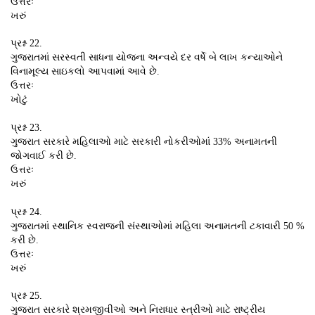
ઉત્તરઃ
ખરું
પ્રશ્ન 22.
ગુજરાતમાં સરસ્વતી સાધના યોજના અન્વયે દર વર્ષે બે લાખ કન્યાઓને
વિનામૂલ્ય સાઇકલો આપવામાં આવે છે.
ઉત્તરઃ
ખોટું
પ્રશ્ન 23.
ગુજરાત સરકારે મહિલાઓ માટે સરકારી નોકરીઓમાં 33% અનામતની
જોગવાઈ કરી છે.
ઉત્તરઃ
ખરું
પ્રશ્ન 24.
ગુજરાતમાં સ્થાનિક સ્વરાજની સંસ્થાઓમાં મહિલા અનામતની ટકાવારી 50 %
કરી છે.
ઉત્તરઃ
ખરું
પ્રશ્ન 25.
ગુજરાત સરકારે શ્રમજીવીઓ અને નિરાધાર સ્ત્રીઓ માટે રાષ્ટ્રીય