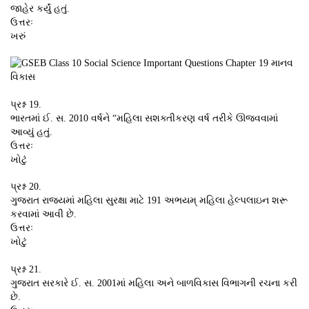
જાહેર કર્યું હતું.
ઉત્તરઃ
ખરું
પ્રશ્ન 19.
ભારતમાં ઈ. સ. 2010 વર્ષને “મહિલા સશક્તીકરણ વર્ષ તરીકે ઊજવવામાં
આવ્યું હતું.
ઉત્તરઃ
ખોટું
પ્રશ્ન 20.
ગુજરાત રાજ્યમાં મહિલા સુરક્ષા માટે 191 અભયમ્ મહિલા હેલ્પલાઇન શરૂ
કરવામાં આવી છે.
ઉત્તરઃ
ખોટું
પ્રશ્ન 21.
ગુજરાત સરકારે ઈ. સ. 2001માં મહિલા અને બાળવિકાસ વિભાગની રચના કરી
છે.