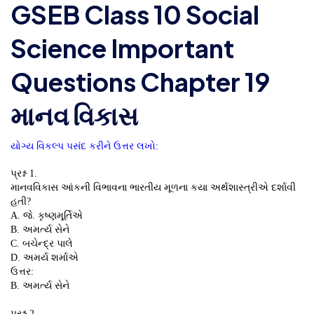
GSEB Class 10 Social
Science Important
Questions Chapter 19
માનવ વિકાસ
યોગ્ય વિકલ્પ પસંદ કરીને ઉત્તર લખો:
પ્રશ્ન 1.
માનવવિકાસ આંકની વિભાવના ભારતીય મૂળના કયા અર્થશાસ્ત્રીએ દર્શાવી
હતી?
A. જે. કૃષ્ણમૂર્તિએ
B. અમર્ત્ય સેને
C. બચેન્દ્ર પાલે
D. અમર્ય શર્માએ
ઉત્તર:
B. અમર્ત્ય સેને
પ્રશ્ન 2.