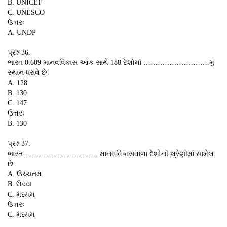
B. UNICEF
C. UNESCO
ઉત્તરઃ
A. UNDP
પ્રશ્ન 36.
ભારત 0.609 માનવવિકાસ આંક સાથે 188 દેશોમાં ……………………….મું
સ્થાન ધરાવે છે.
A. 128
B. 130
C. 147
ઉત્તરઃ
B. 130
પ્રશ્ન 37.
ભારત …………………………. માનવવિકાસવાળા દેશોની શ્રેણીમાં સામેલ
છે.
A. ઉચ્ચતમ
B. ઉચ્ચ
C. મધ્યમ
ઉત્તરઃ
C. મધ્યમ