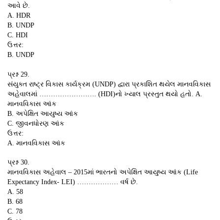
આવે છે.
A. HDR
B. UNDP
C. HDI
ઉત્તર:
B. UNDP
પ્રશ્ન 29.
સંયુક્ત રાષ્ટ્ર વિકાસ કાર્યક્રમ (UNDP) દ્વારા પ્રકાશિત થયેલ માનવવિકાસ
અહેવાલમાં ……………………. (HDI)નો ખ્યાલ પ્રસ્તુત થયો હતો. A.
માનવવિકાસ આંક
B. અપેક્ષિત આયુષ્ય આંક
C. જીવનધોરણ આંક
ઉત્તર:
A. માનવવિકાસ આંક
પ્રશ્ન 30.
માનવવિકાસ અહેવાલ – 2015માં ભારતનો અપેક્ષિત આયુષ્ય આંક (Life
Expectancy Index- LEI) ……………… વર્ષ છે.
A. 58
B. 68
C. 78