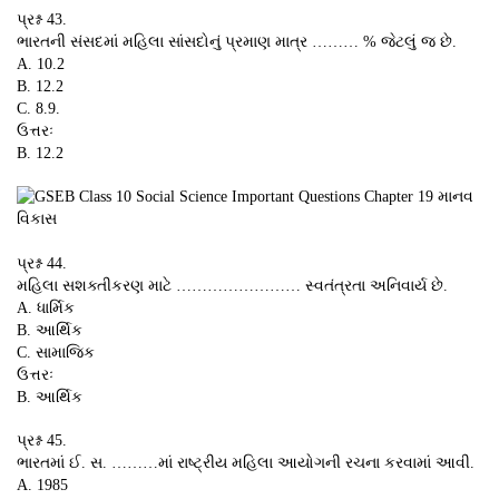
પ્રશ્ન 43.
ભારતની સંસદમાં મહિલા સાંસદોનું પ્રમાણ માત્ર ……… % જેટલું જ છે.
A. 10.2
B. 12.2
C. 8.9.
ઉત્તરઃ
B. 12.2
પ્રશ્ન 44.
મહિલા સશક્તીકરણ માટે …………………… સ્વતંત્રતા અનિવાર્ય છે.
A. ધાર્મિક
B. આર્થિક
C. સામાજિક
ઉત્તરઃ
B. આર્થિક
પ્રશ્ન 45.
ભારતમાં ઈ. સ. ………માં રાષ્ટ્રીય મહિલા આયોગની રચના કરવામાં આવી.
A. 1985