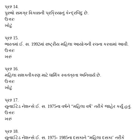
પ્રશ્ન 14.
પુરુષો સમગ્ર વિકાસની પ્રક્રિયાનું કેન્દ્રબિંદુ છે.
ઉત્તરઃ
ખોટું
પ્રશ્ન 15.
ભારતમાં ઈ. સ. 1992માં રાષ્ટ્રીય મહિલા આયોગની રચના કરવામાં આવી.
ઉત્તરઃ
ખરું
પ્રશ્ન 16.
મહિલા સશક્તીકરણ માટે ધાર્મિક સ્વતંત્રતા અનિવાર્ય છે.
ઉત્તરઃ
ખોટું
પ્રશ્ન 17.
યુનાઈટેડ નેશન્સે ઈ. સ. 1975ના વર્ષને “મહિલા વર્ષ’ તરીકે જાહેર કર્યું હતું.
ઉત્તરઃ
ખરું
પ્રશ્ન 18.
યુનાઈટેડ નેશન્સે ઈ. સ. 1975- 1985ના દસકાને “મહિલા દસકા’ તરીકે