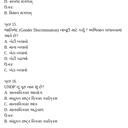
D. સબલા મંગલમ્
ઉત્તર:
B. મિશન મંગલમ્
પ્રશ્ન 15.
જાતિભેદ (Gender Discrimination) નાબૂદી માટે કર્યું ? અભિયાન ચલાવવામાં
આવે છે?
A. બેટી બચાવો
B. માતા બચાવો
C. બેટા બચાવો
D. બેટી પઢાઓ
ઉત્તર:
C. બેટા બચાવો
પ્રશ્ન 16.
UNDP’નું પૂરું નામ શું છે?
A. માનવવિકાસ આયોગ
B. સંયુક્ત રાષ્ટ્ર વિકાસ કાર્યક્રમ
C. માનવવિકાસ આંક
D. માનવવિકાસ અહેવાલ
ઉત્તર:
B. સંયુક્ત રાષ્ટ્ર વિકાસ કાર્યક્રમ