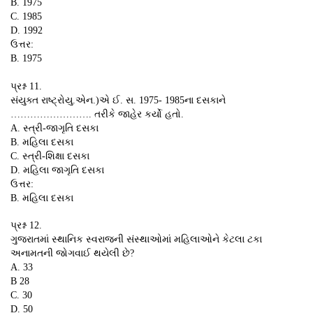
B. 1975
C. 1985
D. 1992
ઉત્તર:
B. 1975
પ્રશ્ન 11.
સંયુક્ત રાષ્ટ્રોયુ.એન.)એ ઈ. સ. 1975- 1985ના દસકાને
……………………. તરીકે જાહેર કર્યો હતો.
A. સ્ત્રી-જાગૃતિ દસકા
B. મહિલા દસકા
C. સ્ત્રી-શિક્ષા દસકા
D. મહિલા જાગૃતિ દસકા
ઉત્તર:
B. મહિલા દસકા
પ્રશ્ન 12.
ગુજરાતમાં સ્થાનિક સ્વરાજની સંસ્થાઓમાં મહિલાઓને કેટલા ટકા
અનામતની જોગવાઈ થયેલી છે?
A. 33
B 28
C. 30
D. 50