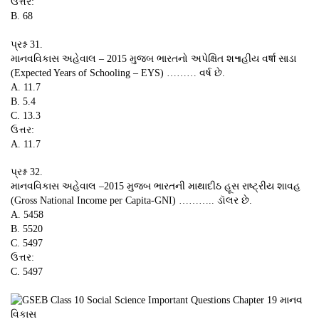
ઉત્તર:
B. 68
પ્રશ્ન 31.
માનવવિકાસ અહેવાલ – 2015 મુજબ ભારતનો અપેક્ષિત શ๚હીય વर्षा સાડા
(Expected Years of Schooling – EYS) ……… વર્ષ છે.
A. 11.7
B. 5.4
C. 13.3
ઉત્તર:
A. 11.7
પ્રશ્ન 32.
માનવવિકાસ અહેવાલ –2015 મુજબ ભારતની માથાદીઠ હૂસ રાષ્ટ્રીય શાવહ
(Gross National Income per Capita-GNI) ……….. ડૉલર છે.
A. 5458
B. 5520
C. 5497
ઉત્તર:
C. 5497