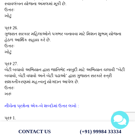
સ્વાવલંબન યોજના અમલમાં મૂકી છે.
ઉત્તરઃ
ખોટું
પ્રશ્ન 26.
ગુજરાત સરકાર મહિલાઓને પગભર બનાવવા માટે મિશન શુભમ્ યોજના
હેઠળ આર્થિક સહાય કરે છે.
ઉત્તરઃ
ખોટું
પ્રશ્ન 27.
બેટી બચાવો અભિયાન દ્વારા જાતિભેદ નાબુદી માટે અભિયાન ચલાવી “બેટી
બચાવો, બેટી વધાવો અને બેટી પઢાઓ’ દ્વારા ગુજરાત સરકારે સ્ત્રી
સશક્તીકરણમાં મહત્ત્વનું યોગદાન આપેલ છે.
ઉત્તરઃ
ખરું
નીચેના પ્રશ્નોના એક-બે શબ્દોમાં ઉત્તર લખો :
પ્રશ્ન 1.
માનવવિકાસ આંકની વિભાવના ભારતીય મૂળના ક્યા અર્થશાસ્ત્રીએ દર્શાવી
હતી?
CONTACT US
(+91) 99984 33334