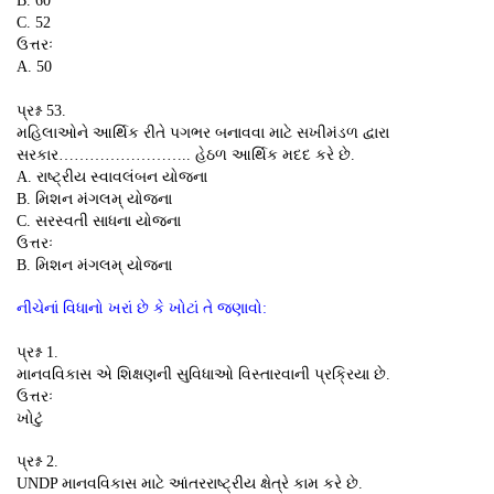
B. 60
C. 52
ઉત્તરઃ
A. 50
પ્રશ્ન 53.
મહિલાઓને આર્થિક રીતે પગભર બનાવવા માટે સખીમંડળ દ્વારા
સરકાર…………………….. હેઠળ આર્થિક મદદ કરે છે.
A. રાષ્ટ્રીય સ્વાવલંબન યોજના
B. મિશન મંગલમ્ યોજના
C. સરસ્વતી સાધના યોજના
ઉત્તરઃ
B. મિશન મંગલમ્ યોજના
નીચેનાં વિધાનો ખરાં છે કે ખોટાં તે જણાવો:
પ્રશ્ન 1.
માનવવિકાસ એ શિક્ષણની સુવિધાઓ વિસ્તારવાની પ્રક્રિયા છે.
ઉત્તરઃ
ખોટું
પ્રશ્ન 2.
UNDP માનવવિકાસ માટે આંતરરાષ્ટ્રીય ક્ષેત્રે કામ કરે છે.