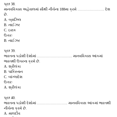
પ્રશ્ન 38.
માનવવિકાસ અહેવાલમાં સૌથી નીચેના 188મા ક્રમે …………………. દેશ
છે.
A. બ્રાઝિલ
B. નાઈઝર
C. ઇરાક
ઉત્તરઃ
B. નાઈઝર
પ્રશ્ન 39.
ભારતના પડોશી દેશોમાં ……………………….. માનવવિકાસ આંકમાં
ભારતથી ઉપરના ક્રમે છે.
A. શ્રીલંકા
B. પાકિસ્તાન
C. બાંગ્લાદેશ
ઉત્તરઃ
A. શ્રીલંકા
પ્રશ્ન 40.
ભારતના પડોશી દેશોમાં ……………………. માનવવિકાસ આંકમાં ભારતથી
નીચેના ક્રમે છે.
A. માલદીવ