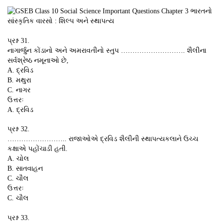
પ્રશ્ન 31.
નાગાર્જુન કોંડાનો અને અમરાવતીનો સ્તુપ ………………………. શૈલીના
સર્વશ્રેષ્ઠ નમૂનાઓ છે,
A. દ્રવિડ
B. મથુરા
C. નાગર
ઉત્તરઃ
A. દ્રવિડ
પ્રશ્ન 32.
…………………….. રાજાઓએ દ્રવિડ શૈલીની સ્થાપત્યકલાને ઉચ્ચ
કક્ષાએ પહોંચાડી હતી.
A. ચોલ
B. સાતવાહન
C. ચૌલ
ઉત્તરઃ
C. ચૌલ
પ્રશ્ન 33.