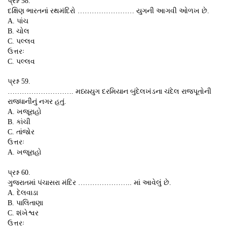
પ્રશ્ન 58.
દક્ષિણ ભારતનાં રથમંદિરો …………………… યુગની આગવી ઓળખ છે.
A. પાંચ
B. ચોલ
C. પલ્લવ
ઉત્તરઃ
C. પલ્લવ
પ્રશ્ન 59.
………………………. મધ્યયુગ દરમિયાન બુંદેલખંડના ચંદેલ રાજપૂતોની
રાજધાનીનું નગર હતું.
A. ખજૂરાહો
B. કાંચી
C. તાંજોર
ઉત્તરઃ
A. ખજૂરાહો
પ્રશ્ન 60.
ગુજરાતમાં પંચાસરા મંદિર ………………….. માં આવેલું છે.
A. દેલવાડા
B. પાલિતાણા
C. શંખેશ્વર
ઉત્તરઃ