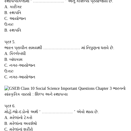
સ્થાપત્યકલામાં ‘ ………………….. ’ એનું કૌશલ્ય પ્રયોજાય છે.
A. કારીગર
B. સ્થપતિ
C. આયોજન
ઉત્તરઃ
B. સ્થપતિ
પ્રશ્ન 5.
ભારત પ્રાચીન સમયથી ……………………… માં નિપુણતા ધરાવે છે.
A. કિલ્લેબંધી
B. બાંધકામ
C. નગર-આયોજન
ઉત્તરઃ
C. નગર-આયોજન
પ્રશ્ન 6.
મોહેં-જો-દડોનો અર્થ ‘ ………………….. ’ એવો થાય છે.
A. મરેલાંનો ટેકરો
B. મરેલાંના અવશેષો
C. મરેલાંનાં શરીરો