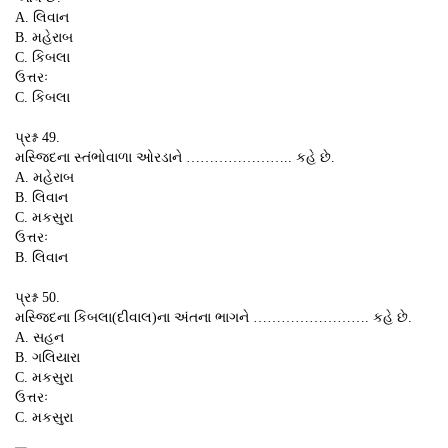
A. લિવાન
B. મહેરાબ
C. કિબલા
ઉત્તરઃ
C. કિબલા
પ્રશ્ન 49.
મસ્જિદના સ્તંભોવાળા ઓરડાને ………………….. કહે છે.
A. મહેરાબ
B. લિવાન
C. મકસુરા
ઉત્તરઃ
B. લિવાન
પ્રશ્ન 50.
મસ્જિદના કિબલા(દીવાલ)ના અંતના ભાગને ……………………. કહે છે.
A. સહન
B. ગલિયારા
C. મકસુરા
ઉત્તરઃ
C. મકસુરા