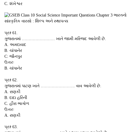
C. શંખેશ્વર
પ્રશ્ન 61.
ગુજરાતમાં …………………… ખાતે જામી મસ્જિદ આવેલી છે.
A. અમદાવાદ
B. ચાંપાનેર
C: જૌનપુર
ઉત્તરઃ
B. ચાંપાનેર
પ્રશ્ન 62.
ગુજરાતમાં પાટણ ખાતે ……………………. વાવ આવેલી છે.
A. રાણકી
B. દાદા હરિની
C. હીરા ભાગોળ
ઉત્તરઃ
A. રાણકી
પ્રશ્ન 63.