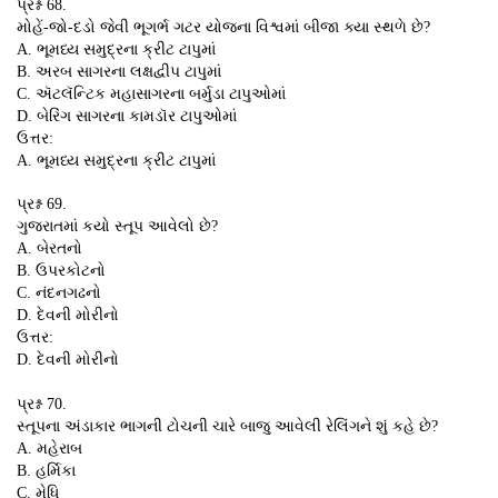
પ્રશ્ન 68.
મોહેં-જો-દડો જેવી ભૂગર્ભ ગટર યોજના વિશ્વમાં બીજા ક્યા સ્થળે છે?
A. ભૂમધ્ય સમુદ્રના ક્રીટ ટાપુમાં
B. અરબ સાગરના લક્ષદ્વીપ ટાપુમાં
C. ઍટલૅન્ટિક મહાસાગરના બર્મુડા ટાપુઓમાં
D. બેરિંગ સાગરના કામડૉર ટાપુઓમાં
ઉત્તર:
A. ભૂમધ્ય સમુદ્રના ક્રીટ ટાપુમાં
પ્રશ્ન 69.
ગુજરાતમાં કયો સ્તૂપ આવેલો છે?
A. બેરતનો
B. ઉપરકોટનો
C. નંદનગઢનો
D. દેવની મોરીનો
ઉત્તર:
D. દેવની મોરીનો
પ્રશ્ન 70.
સ્તૂપના અંડાકાર ભાગની ટોચની ચારે બાજુ આવેલી રેલિંગને શું કહે છે?
A. મહેરાબ
B. હર્મિકા
C. મેધિ