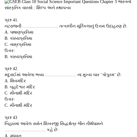
પ્રશ્ન 41.
નટરાજની ……………………. તત્કાલીન મૂર્તિકલાનું ઉત્તમ ઉદાહરણ છે.
A. પાષાણપ્રતિમા
B. કાંસ્યપ્રતિમા
C. તામ્રપ્રતિમા
ઉત્તરઃ
B. કાંસ્યપ્રતિમા
પ્રશ્ન 42.
મદુરાઈમાં આવેલા ભવ્ય …………………. ના મુખ્ય ચાર ‘ગોપુરમ’ છે.
A. શિવમંદિર
B. બૃહદેશ્વર મંદિર
C. મીનાક્ષી મંદિર
ઉત્તરઃ
C. મીનાક્ષી મંદિર
પ્રશ્ન 43
બિહારમાં આવેલ સમેત શિખરજી સિદ્ધક્ષેત્ર જૈન તીર્થધામને
……………………….. કહે છે.
A. મધુવન