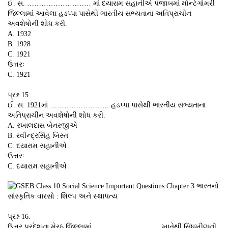
ઈ. સ. ……………………… માં દયારામ સહાનીએ પંજાબમાં મોન્ટેગોમરી
જિલ્લામાં આવેલા હડપ્પા પાસેથી ભારતીય સભ્યતાના અતિપ્રાચીન
અવશેષોની શોધ કરી.
A. 1932
B. 1928
C. 1921
ઉત્તરઃ
C. 1921
પ્રશ્ન 15.
ઈ. સ. 1921માં ……………………. હડપ્પા પાસેથી ભારતીય સભ્યતાના
અતિપ્રાચીન અવશેષોની શોધ કરી.
A. રખાલદાસ બેનરજીએ
B. રવીન્દ્રસિંહ બિસ્ત
C. દયારામ સહાનીએ
ઉત્તરઃ
C. દયારામ સહાનીએ
પ્રશ્ન 16.
ઉત્તર પ્રદેશના મેરઠ જિલ્લામાં ………………………. ખાતેથી સિંધુખીણની