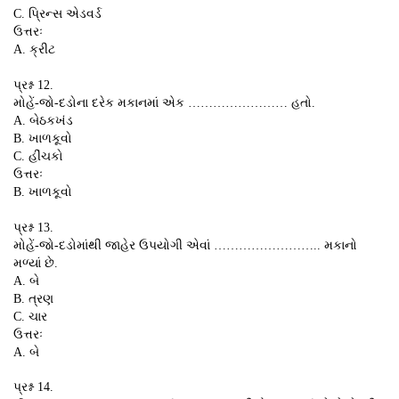
C. પ્રિન્સ એડવર્ડ
ઉત્તરઃ
A. ક્રીટ
પ્રશ્ન 12.
મોહેં-જો-દડોના દરેક મકાનમાં એક …………………… હતો.
A. બેઠકખંડ
B. ખાળકૂવો
C. હીંચકો
ઉત્તરઃ
B. ખાળકૂવો
પ્રશ્ન 13.
મોહેં-જો-દડોમાંથી જાહેર ઉપયોગી એવાં …………………….. મકાનો
મળ્યાં છે.
A. બે
B. ત્રણ
C. ચાર
ઉત્તરઃ
A. બે
પ્રશ્ન 14.