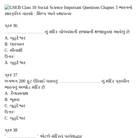
પ્રશ્ન 36.
……………………… નું મંદિર ચોલવંશની રાજધાની થંજાવુરમાં આવેલું છે.
A. બૃહદેશ્વર
B. લારખાન
C. મીનાક્ષી
ઉત્તરઃ
A. બૃહદેશ્વર
પ્રશ્ન 37.
લગભગ 200 ફૂટ ઊંચાઈ ધરાવતું ……………………….. નું મંદિર પ્રાચીન
ભારતનું અજોડ મંદિર છે.
A. કૈલાસનાથ
B. ભૂમરા
C. બૃહદેશ્વર
ઉત્તરઃ
C. બૃહદેશ્વર
પ્રશ્ન 38.
‘ ……………….. ’ એટલે મંદિરનું પ્રવેશદ્વાર