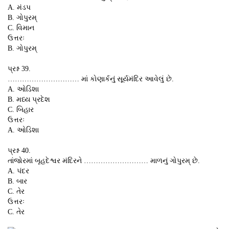
A. મંડપ
B. ગોપુરમ્
C. વિમાન
ઉત્તરઃ
B. ગોપુરમ્
પ્રશ્ન 39.
………………………… માં કોણાર્કનું સૂર્યમંદિર આવેલું છે.
A. ઓડિશા
B. મધ્ય પ્રદેશ
C. બિહાર
ઉત્તરઃ
A. ઓડિશા
પ્રશ્ન 40.
તાંજોરમાં બૃહદેશ્વર મંદિરને ……………………… માળનું ગોપુરમ્ છે.
A. પંદર
B. બાર
C. તેર
ઉત્તરઃ
C. તેર