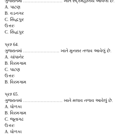
ગુજરાતમાં ……………………… ખાતે રુદ્રમહાલય આવેલો છે.
A. પાટણ
B. વડનગર
C. સિદ્ધપુર
ઉત્તરઃ
C. સિદ્ધપુર
પ્રશ્ન 64.
ગુજરાતમાં ……………………. ખાતે મુનસર તળાવ આવેલું છે.
A. ચાંપાનેર
B. વિરમગામ
C. પાટણ
ઉત્તરઃ
B. વિરમગામ
પ્રશ્ન 65.
ગુજરાતમાં ……………………… ખાતે મલાવ તળાવ આવેલું છે.
A. ધોળકા
B. વિરમગામ
C. જૂનાગઢ
ઉત્તરઃ
A. ધોળકા