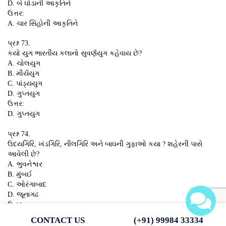
D. બે ઘોડાની આકૃતિને
ઉત્તર:
A. ચાર સિંહોની આકૃતિને
પ્રશ્ન 73.
કયો યુગ ભારતીય કલાનો સુવર્ણયુગ કહેવાય છે?
A. ચોલયુગ
B. મૌર્યયુગ
C. પાંડ્યયુગ
D. ગુપ્તયુગ
ઉત્તર:
D. ગુપ્તયુગ
પ્રશ્ન 74.
ઉદયગિરિ, ખંડગિરિ, નીલગિરિ અને બાઘની ગુફાઓ કયા ? શહેરની પાસે
આવેલી છે?
A. ભુવનેશ્વર
B. મુંબઈ
C. ઓરંગાબાદ
D. જૂનાગઢ
ઉત્તર:
A. ભુવનેશ્વર
CONTACT US
(+91) 99984 33334