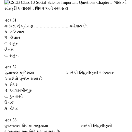
પ્રશ્ન 51.
મસ્જિદનું પ્રાંગણ ……………………. કહેવાય છે.
A. ગલિયારા
B. લિવાન
C. સહન
ઉત્તરઃ
C. સહન
પ્રશ્ન 52.
હિમાચલ પ્રદેશમાં …………………. ખાતેથી સિંધુખીણથી સભ્યતાના
અવશેષો પ્રાપ્ત થયા છે.
A. રોપર
B. આલમગીરપુર
C. કુન્તાસી
ઉત્તરઃ
A. રોપર
પ્રશ્ન 53.
ગુજરાતના ધોળકા તાલુકામાં …………………. ખાતેથી સિંધુખીણની
સભ્યતાના અવશેષો પ્રાપ્ત થયા છે.