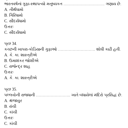
ભારતવર્ષનાં ગુફા-સ્થાપત્યો મનુષ્યકત …………………………. ગણાય છે.
A. તીર્થધામો
B. ગિરિધામો
C. સૌંદર્યધામો
ઉત્તરઃ
C. સૌંદર્યધામો
પ્રશ્ન 34.
કચ્છની ખાપરા-કોડિયાની ગુફાઓ ………………………. શોધી કાઢી હતી.
A. કે. કા. શાસ્ત્રીએ
B. ઉમાશંકર જોશીએ
C. રાજેન્દ્ર શાહ
ઉત્તરઃ
A. કે. કા. શાસ્ત્રીએ
પ્રશ્ન 35.
પલ્લવોની રાજધાની …………………….. ખાતે બંધાયેલાં મંદિરો પ્રસિદ્ધ છે.
A. થંજાવુર
B. રાંચી
C. કાંચી
ઉત્તરઃ
C. કાંચી