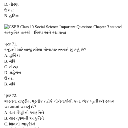
D. તોરણ
ઉત્તર:
B. હર્મિકા
પ્રશ્ન 71.
સ્તૂપની ચારે બાજુ રચેલા ગોળાકાર રસ્તાને શું કહે છે?
A. હર્મિકા
B. મેધિ
C. તોરણ
D. મહેરાબ
ઉત્તર:
B. મેધિ
પ્રશ્ન 72.
ભારતના રાષ્ટ્રીય પ્રતીક તરીકે નીચેનામાંથી કયા એક પ્રતીકને સ્થાન
આપવામાં આવ્યું છે?
A. ચાર સિંહોની આકૃતિને
B. ચાર વૃષભની આકૃતિને
C. શિવની આકૃતિને