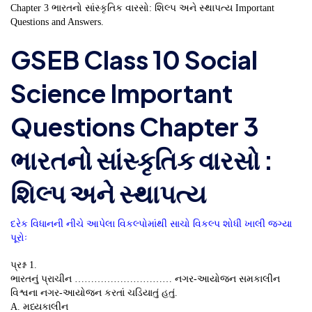
Chapter 3 ભારતનો સાંસ્કૃતિક વારસો: શિલ્પ અને સ્થાપત્ય Important
Questions and Answers.
GSEB Class 10 Social
Science Important
Questions Chapter 3
ભારતનો સાંસ્કૃતિક વારસો :
શિલ્પ અને સ્થાપત્ય
દરેક વિધાનની નીચે આપેલા વિકલ્પોમાંથી સાચો વિકલ્પ શોધી ખાલી જગ્યા
પૂરોઃ
પ્રશ્ન 1.
ભારતનું પ્રાચીન ………………………… નગર-આયોજન સમકાલીન
વિશ્વના નગર-આયોજન કરતાં ચડિયાતું હતું.
A. મધ્યકાલીન