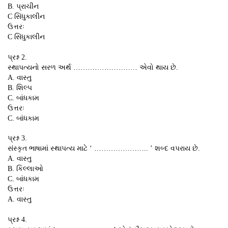
B. પ્રાચીન
C સિંધુકાલીન
ઉત્તરઃ
C સિંધુકાલીન
પ્રશ્ન 2.
સ્થાપત્યનો સરળ અર્થ ……………………… એવો થાય છે.
A. વાસ્તુ
B. શિલ્પ
C. બાંધકામ
ઉત્તરઃ
C. બાંધકામ
પ્રશ્ન 3.
સંસ્કૃત ભાષામાં સ્થાપત્ય માટે ‘ ………………….. ’ શબ્દ વપરાય છે.
A. વાસ્તુ
B. કિલ્લાઓ
C. બાંધકામ
ઉત્તરઃ
A. વાસ્તુ
પ્રશ્ન 4.