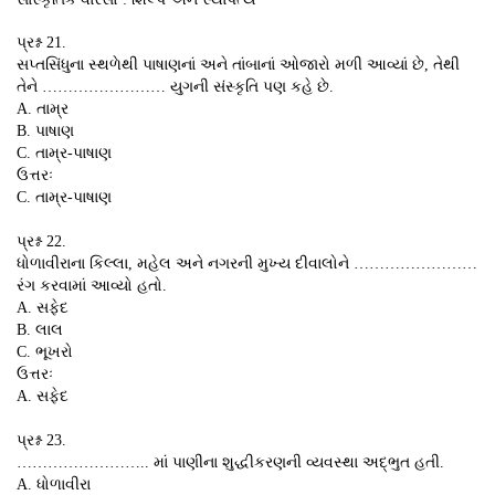
પ્રશ્ન 21.
સપ્તસિંધુના સ્થળેથી પાષાણનાં અને તાંબાનાં ઓજારો મળી આવ્યાં છે, તેથી
તેને …………………… યુગની સંસ્કૃતિ પણ કહે છે.
A. તામ્ર
B. પાષાણ
C. તામ્ર-પાષાણ
ઉત્તરઃ
C. તામ્ર-પાષાણ
પ્રશ્ન 22.
ધોળાવીરાના કિલ્લા, મહેલ અને નગરની મુખ્ય દીવાલોને ……………………
રંગ કરવામાં આવ્યો હતો.
A. સફેદ
B. લાલ
C. ભૂખરો
ઉત્તરઃ
A. સફેદ
પ્રશ્ન 23.
…………………….. માં પાણીના શુદ્ધીકરણની વ્યવસ્થા અદ્ભુત હતી.
A. ધોળાવીરા