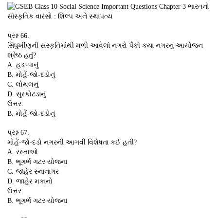
પ્રશ્ન 66.
સિંધુખીણની સંસ્કૃતિમાંથી મળી આવેલાં નગરો પૈકી કયા નગરનું આયોજન
શ્રેષ્ઠ હતું?
A. હડપ્પાનું
B. મોહેં-જો-દડોનું
C. લોથલનું
D. સુરકોટડાનું
ઉત્તર:
B. મોહેં-જો-દડોનું
પ્રશ્ન 67.
મોહેં-જો-દડો નગરની આગવી વિશેષતા કઈ હતી?
A. રસ્તાઓ
B. ભૂગર્ભ ગટર યોજના
C. જાહેર સ્નાનાગર
D. જાહેર મકાનો
ઉત્તર:
B. ભૂગર્ભ ગટર યોજના