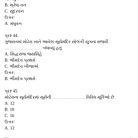
B. શ્રેષ્ઠ વન
C. સુંદરવન
ઉત્તરઃ
A. મધુવન
પ્રશ્ન 44.
ગુજરાતમાં મોઢેરા ખાતે આવેલ સૂર્યમંદિર સોલંકી યુગના રાજવી
…………………….. બંધાવ્યું હતું.
A. સિદ્ધરાજ જયસિંહે
B. ભીમદેવ પ્રથમે
C. ભીમદેવ બીજાએ
ઉત્તરઃ
B. ભીમદેવ પ્રથમે
પ્રશ્ન 45.
મોઢેરાના સૂર્યમંદિરમાં સૂર્યની ………………….. વિવિધ મૂર્તિઓ છે.
A. 12
B. 10
C. 16
ઉત્તરઃ
A. 12