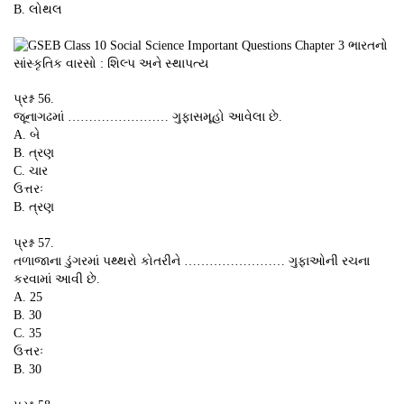
B. લોથલ
પ્રશ્ન 56.
જૂનાગઢમાં …………………… ગુફાસમૂહો આવેલા છે.
A. બે
B. ત્રણ
C. ચાર
ઉત્તરઃ
B. ત્રણ
પ્રશ્ન 57.
તળાજાના ડુંગરમાં પથ્થરો કોતરીને …………………… ગુફાઓની રચના
કરવામાં આવી છે.
A. 25
B. 30
C. 35
ઉત્તરઃ
B. 30