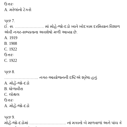
ઉત્તરઃ
A. મરેલાંનો ટેકરો
પ્રશ્ન 7.
ઈ. સ. …………………. માં મોહે-જો-દડો ખાતે ખોદકામ દરમિયાન વિશાળ
એવી નગર-સભ્યતાના અવશેષો મળી આવ્યા છે.
A. 1919
B. 1908
C. 1922
ઉત્તરઃ
C. 1922
પ્રશ્ન 8.
…………………….. નગર-આયોજનની દષ્ટિએ શ્રેષ્ઠ હતું.
A. મોહેં-જો-દડો
B. ધોળાવીરા
C. લોથલ
ઉત્તરઃ
A. મોહેં-જો-દડો
પ્રશ્ન 9.
મોહેં-જો-દડોમાં ………………………. નાં મકાનો બે માળવાળાં અને પાંચ કે