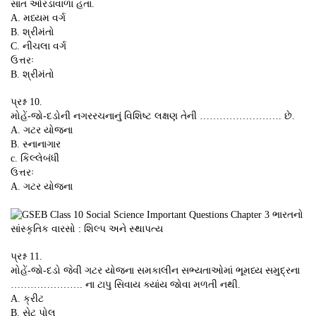
સાત ઓરડાવાળાં હતાં.
A. મધ્યમ વર્ગ
B. શ્રીમંતો
C. નીચલા વર્ગ
ઉત્તરઃ
B. શ્રીમંતો
પ્રશ્ન 10.
મોહેં-જો-દડોની નગરરચનાનું વિશિષ્ટ લક્ષણ તેની ……………………. છે.
A. ગટર યોજના
B. સ્નાનાગાર
c. કિલ્લેબંધી
ઉત્તરઃ
A. ગટર યોજના
પ્રશ્ન 11.
મોહેં-જો-દડો જેવી ગટર યોજના સમકાલીન સભ્યતાઓમાં ભૂમધ્ય સમુદ્રના
…………………. ના ટાપુ સિવાય ક્યાંય જોવા મળતી નથી.
A. ક્રીટ
B. સેટ પોલ