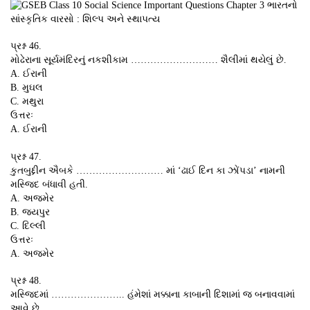
પ્રશ્ન 46.
મોઢેરાના સૂર્યમંદિરનું નકશીકામ ……………………… શૈલીમાં થયેલું છે.
A. ઈરાની
B. મુઘલ
C. મથુરા
ઉત્તરઃ
A. ઈરાની
પ્રશ્ન 47.
કુતબુદ્દીન ઐબકે ……………………… માં ‘ઢાઈ દિન કા ઝોંપડા’ નામની
મસ્જિદ બંધાવી હતી.
A. અજમેર
B. જયપુર
C. દિલ્લી
ઉત્તરઃ
A. અજમેર
પ્રશ્ન 48.
મસ્જિદમાં ………………….. હંમેશાં મક્કાના કાબાની દિશામાં જ બનાવવામાં
આવે છે.