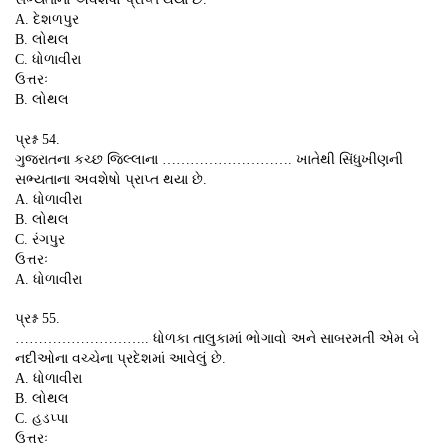
A. દેશળપુર
B. લોથલ
C. ધોળાવીરા
ઉત્તરઃ
B. લોથલ
પ્રશ્ન 54.
ગુજરાતના કચ્છ જિલ્લાના ………………………. ખાતેથી સિંધુખીણની
સભ્યતાના અવશેષો પ્રાપ્ત થયા છે.
A. ધોળાવીરા
B. લોથલ
C. રંગપુર
ઉત્તરઃ
A. ધોળાવીરા
પ્રશ્ન 55.
……………………….. ધોળકા તાલુકામાં ભોગાવો અને સાબરમતી એમ બે
નદીઓના વચ્ચેના પ્રદેશમાં આવેલું છે.
A. ધોળાવીરા
B. લોથલ
C. હડપ્પા
ઉત્તરઃ