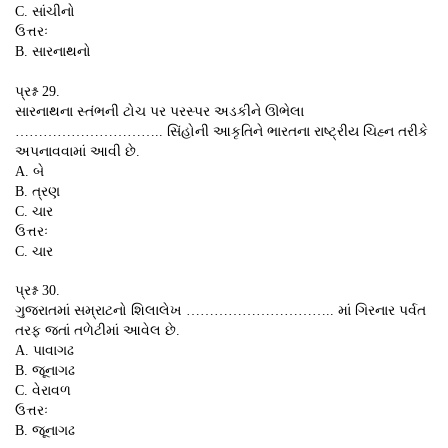
C. સાંચીનો
ઉત્તરઃ
B. સારનાથનો
પ્રશ્ન 29.
સારનાથના સ્તંભની ટોચ પર પરસ્પર અડકીને ઊભેલા
………………………….. સિંહોની આકૃતિને ભારતના રાષ્ટ્રીય ચિહ્ન તરીકે
અપનાવવામાં આવી છે.
A. બે
B. ત્રણ
C. ચાર
ઉત્તરઃ
C. ચાર
પ્રશ્ન 30.
ગુજરાતમાં સમ્રાટનો શિલાલેખ ………………………….. માં ગિરનાર પર્વત
તરફ જતાં તળેટીમાં આવેલ છે.
A. પાવાગઢ
B. જૂનાગઢ
C. વેરાવળ
ઉત્તરઃ
B. જૂનાગઢ