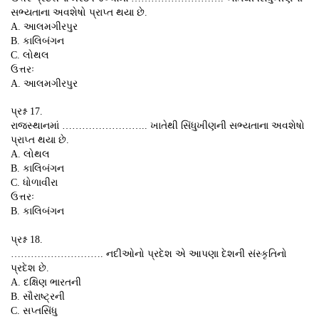
સભ્યતાના અવશેષો પ્રાપ્ત થયા છે.
A. આલમગીરપુર
B. કાલિબંગન
C. લોથલ
ઉત્તરઃ
A. આલમગીરપુર
પ્રશ્ન 17.
રાજસ્થાનમાં …………………….. ખાતેથી સિંધુખીણની સભ્યતાના અવશેષો
પ્રાપ્ત થયા છે.
A. લોથલ
B. કાલિબંગન
C. ધોળાવીરા
ઉત્તરઃ
B. કાલિબંગન
પ્રશ્ન 18.
………………………. નદીઓનો પ્રદેશ એ આપણા દેશની સંસ્કૃતિનો
પ્રદેશ છે.
A. દક્ષિણ ભારતની
B. સૌરાષ્ટ્રની
C. સપ્તસિંધુ