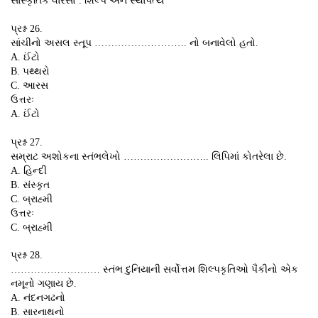
પ્રશ્ન 26.
સાંચીનો અસલ સ્તૂપ ………………………. નો બનાવેલો હતો.
A. ઈંટો
B. પથ્થરો
C. આરસ
ઉત્તરઃ
A. ઈંટો
પ્રશ્ન 27.
સમ્રાટ અશોકના સ્તંભલેખો …………………….. લિપિમાં કોતરેલા છે.
A. હિન્દી
B. સંસ્કૃત
C. બ્રાહ્મી
ઉત્તરઃ
C. બ્રાહ્મી
પ્રશ્ન 28.
……………………… સ્તંભ દુનિયાની સર્વોત્તમ શિલ્પકૃતિઓ પૈકીનો એક
નમૂનો ગણાય છે.
A. નંદનગઢનો
B. સારનાથનો