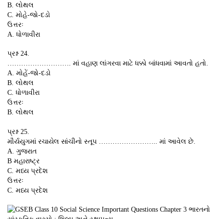
B. લોથલ
C. મોહે-જો-દડો
ઉત્તરઃ
A. ધોળાવીરા
પ્રશ્ન 24.
………………………. માં વહાણ લાંગરવા માટે ધક્કો બાંધવામાં આવતો હતો.
A. મોહેં-જો-દડો
B. લોથલ
C. ધોળાવીરા
ઉત્તરઃ
B. લોથલ
પ્રશ્ન 25.
મૌર્યયુગમાં રચાયેલ સાંચીનો સ્તૂપ …………………….. માં આવેલ છે.
A. ગુજરાત
B મહારાષ્ટ્ર
C. મધ્ય પ્રદેશ
ઉત્તરઃ
C. મધ્ય પ્રદેશ