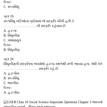
ઉત્તરઃ
C. સપ્તસિંધુ
પ્રશ્ન 19.
સપ્તસિંધુ નદીઓના પ્રદેશમાં જે સંસ્કૃતિ ખીલી હતી તે
……………………….. ની સંસ્કૃતિ કહેવાય છે.
A. હડપ્પા
B. સિંધુખીણ
C. પાષાણયુગ
ઉત્તરઃ
B. સિંધુખીણ
પ્રશ્ન 20.
સિંધુખીણની સંસ્કૃતિના અવશેષો હડપ્પા સ્થળેથી મળી આવ્યા હતા, તેથી તેને
…………………………. સંસ્કૃતિ કહે છે.
A. હડપ્પીય
B. સપ્તસિંધુ
C. ભારતીય
ઉત્તરઃ
A. હડપ્પીય