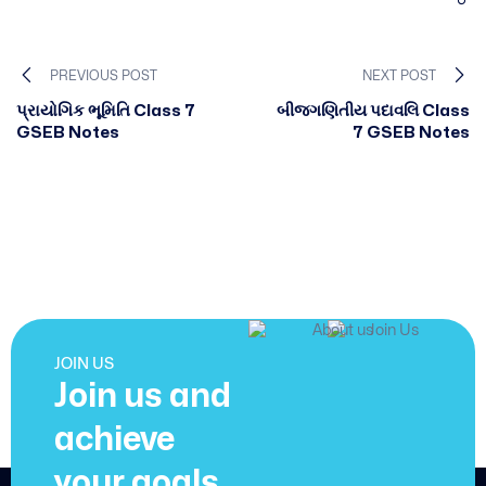
PREVIOUS POST
NEXT POST
પ્રાયોગિક ભૂમિતિ Class 7
બીજગણિતીય પદાવલિ Class
GSEB Notes
7 GSEB Notes
JOIN US
Join us and
achieve
your goals.