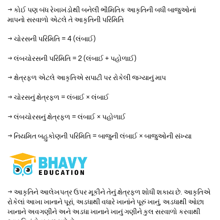
→ કોઈ પણ બંધ રેખાખંડોથી બનેલી ભૌમિતિક આકૃતિની બધી બાજુઓનાં
માપનો સરવાળો એટલે તે આકૃતિની પરિમિતિ
→ ચોરસની પરિમિતિ = 4 (લંબાઈ)
→ લંબચોરસની પરિમિતિ = 2 (લંબાઈ + પહોળાઈ)
→ ક્ષેત્રફળ એટલે આકૃતિએ સપાટી પર રોકેલી જગ્યાનું માપ
→ ચોરસનું ક્ષેત્રફળ = લંબાઈ × લંબાઈ
→ લંબચોરસનું ક્ષેત્રફળ = લંબાઈ × પહોળાઈ
→ નિયમિત બહુકોણની પરિમિતિ = બાજુની લંબાઈ × બાજુઓની સંખ્યા
→ આકૃતિને આલેખપત્ર ઉપર મૂકીને તેનું ક્ષેત્રફળ શોધી શકાય છે. આકૃતિએ
રોકેલાં આખા ખાનાને પૂરાં, અડધાથી વધારે ખાનાંને પૂરું ખાનું, અડધાથી ઓછા
ખાનાને અવગણીને અને અડધા ખાનાને ખાનું ગણીને કુલ સરવાળો કરવાથી