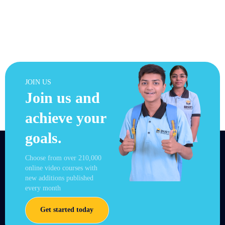
JOIN US
Join us and
achieve your
goals.
Choose from over 210,000
online video courses with
new additions published
every month
Get started today