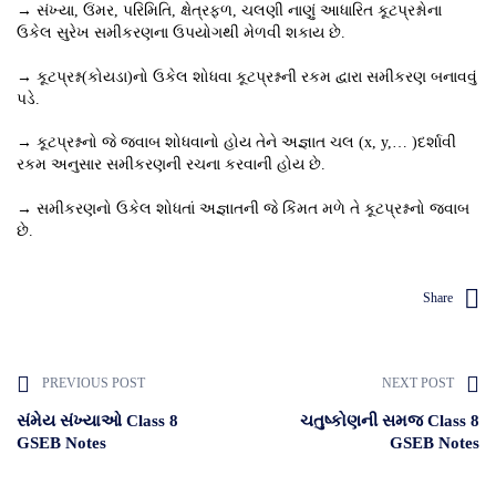
→ સંખ્યા, ઉંમર, પરિમિતિ, ક્ષેત્રફળ, ચલણી નાણું આધારિત કૂટપ્રશ્નોના
ઉકેલ સુરેખ સમીકરણના ઉપયોગથી મેળવી શકાય છે.
→ કૂટપ્રશ્ન(કોયડા)નો ઉકેલ શોધવા કૂટપ્રશ્નની રકમ દ્વારા સમીકરણ બનાવવું
પડે.
→ કૂટપ્રશ્નનો જે જવાબ શોધવાનો હોય તેને અજ્ઞાત ચલ (x, y,… )દર્શાવી
રકમ અનુસાર સમીકરણની રચના કરવાની હોય છે.
→ સમીકરણનો ઉકેલ શોધતાં અજ્ઞાતની જે કિંમત મળે તે કૂટપ્રશ્નનો જવાબ
છે.
Share
PREVIOUS POST
NEXT POST
સંમેય સંખ્યાઓ Class 8
ચતુષ્કોણની સમજ Class 8
GSEB Notes
GSEB Notes