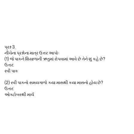
પ્રશ્ન 3.
નીચેના પ્રશ્નોના માત્ર ઉત્તર આપોઃ
(1) જે પાકને શિયાળાની ઋતુમાં રોપવામાં આવે છે તેને શું કહે છે?
ઉત્તર:
રવી પાક
(2) રવી પાકનો સમયગાળો કયા માસથી કયા માસનો હોય છે?
ઉત્તર:
ઓક્ટોબરથી માર્ચ