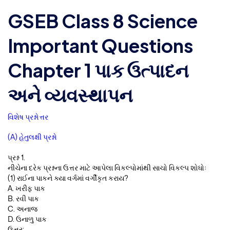
GSEB Class 8 Science
Important Questions
Chapter 1 પાક ઉત્પાદન
અને વ્યવસ્થાપન
વિશેષ પ્રશ્નોત્તર
(A) હેતુલક્ષી પ્રશ્નો
પ્રશ્ન 1.
નીચેના દરેક પ્રશ્નના ઉત્તર માટે આપેલા વિકલ્પોમાંથી સાચો વિકલ્પ શોધોઃ
(1) રાઈના પાકને ક્યા વર્ગમાં વર્ગીકૃત કરાય?
A. ખરીફ પાક
B. રવી પાક
C. અનાજ
D. ઉનાળુ પાક
ઉત્તર: