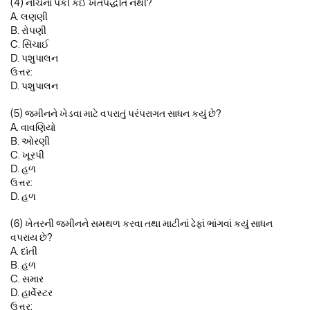
(4) નીચેના પૈકી કઈ ખેતપદ્ધતિ નથી?
A. લણણી
B. રોપણી
C. સિંચાઈ
D. પશુપાલન
ઉત્તર:
D. પશુપાલન
(5) જમીનને ખેડવા માટે વપરાતું પરંપરાગત સાધન કયું છે?
A. વાવણિયો
B. ઓરણી
C. ખૂરપી
D. હળ
ઉત્તર:
D. હળ
(6) ખેતરની જમીનને સમથળ કરવા તથા માટીનાં ઢેફાં ભાંગવાં કયું સાધન
વપરાય છે?
A. દાંતી
B. હળ
C. સમાર
D. હાર્વેસ્ટર
ઉત્તર: