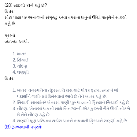
(20) સાઇલો કોને કહે છે?
ઉત્તરઃ
મોટા પાયા પર અનાજનો સંગ્રહ કરવા વપરાતા ધાતુનાં ઊંચાં પાત્રોને સાઇલો
કહે છે.
પ્રશ્ન 6.
વ્યાખ્યા આપોઃ
ખાતર
સિંચાઈ
નીંદણ
લણણી
ઉત્તરઃ
ખાતરઃ વનસ્પતિના તંદુરસ્ત વિકાસ માટે પોષક દ્રવ્ય સ્વરૂપે જે
પદાર્થોને જમીનમાં ઉમેરવામાં આવે છે તેને ખાતર કહે છે.
સિંચાઈ: સમયાંતરે ખેતરમાં પાણી પૂરું પાડવાની ક્રિયાને સિંચાઈ કહે છે.
નીંદણઃ ખેતરમાં પાકની સાથે બિનજરૂરી છોડ કુદરતી રીતે ઊગી નીકળે
છે તેને નીંદણ કહે છે.
લણણી પૂર્ણ પરિપક્વ થયેલ પાકને કાપવાની ક્રિયાને લણણી કહે છે.
(B) ટૂંકજવાબી પપ્રશ્નોઃ