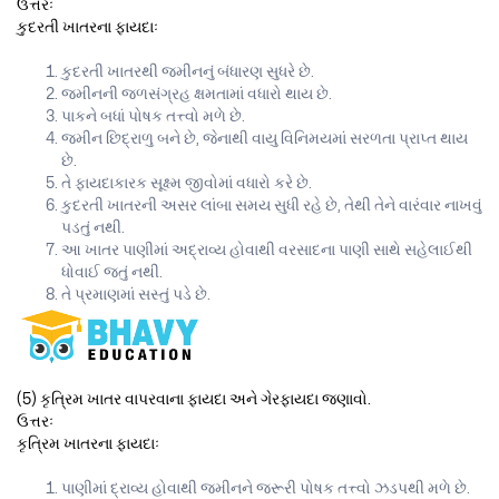
ઉત્તરઃ
કુદરતી ખાતરના ફાયદાઃ
કુદરતી ખાતરથી જમીનનું બંધારણ સુધરે છે.
જમીનની જળસંગ્રહ ક્ષમતામાં વધારો થાય છે.
પાકને બધાં પોષક તત્ત્વો મળે છે.
જમીન છિદ્રાળુ બને છે, જેનાથી વાયુ વિનિમયમાં સરળતા પ્રાપ્ત થાય
છે.
તે ફાયદાકારક સૂક્ષ્મ જીવોમાં વધારો કરે છે.
કુદરતી ખાતરની અસર લાંબા સમય સુધી રહે છે, તેથી તેને વારંવાર નાખવું
પડતું નથી.
આ ખાતર પાણીમાં અદ્રાવ્ય હોવાથી વરસાદના પાણી સાથે સહેલાઈથી
ધોવાઈ જતું નથી.
તે પ્રમાણમાં સસ્તું પડે છે.
(5) કૃત્રિમ ખાતર વાપરવાના ફાયદા અને ગેરફાયદા જણાવો.
ઉત્તરઃ
કૃત્રિમ ખાતરના ફાયદાઃ
પાણીમાં દ્રાવ્ય હોવાથી જમીનને જરૂરી પોષક તત્ત્વો ઝડપથી મળે છે.