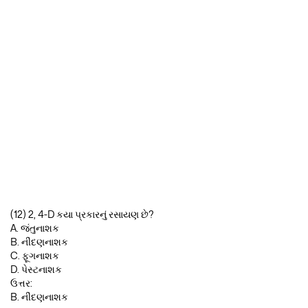
(12) 2, 4-D કયા પ્રકારનું રસાયણ છે?
A. જંતુનાશક
B. નીંદણનાશક
C. ફૂગનાશક
D. પેસ્ટનાશક
ઉત્તર:
B. નીંદણનાશક