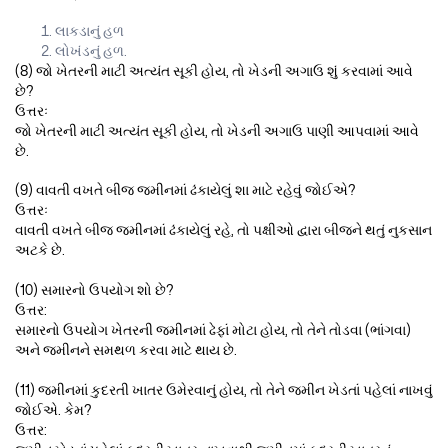
લાકડાનું હળ
લોખંડનું હળ.
(8) જો ખેતરની માટી અત્યંત સૂકી હોય, તો ખેડની અગાઉ શું કરવામાં આવે
છે?
ઉત્તરઃ
જો ખેતરની માટી અત્યંત સૂકી હોય, તો ખેડની અગાઉ પાણી આપવામાં આવે
છે.
(9) વાવતી વખતે બીજ જમીનમાં ઢંકાયેલું શા માટે રહેવું જોઈએ?
ઉત્તરઃ
વાવતી વખતે બીજ જમીનમાં ઢંકાયેલું રહે, તો પક્ષીઓ દ્વારા બીજને થતું નુકસાન
અટકે છે.
(10) સમારનો ઉપયોગ શો છે?
ઉત્તર:
સમારનો ઉપયોગ ખેતરની જમીનમાં ઢેફાં મોટા હોય, તો તેને તોડવા (ભાંગવા)
અને જમીનને સમથળ કરવા માટે થાય છે.
(11) જમીનમાં કુદરતી ખાતર ઉમેરવાનું હોય, તો તેને જમીન ખેડતાં પહેલાં નાખવું
જોઈએ. કેમ?
ઉત્તર: