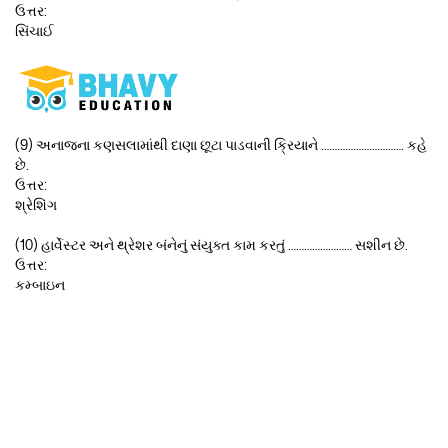
ઉત્તર:
સિંચાઈ
(9) અનાજના કણસલામાંથી દાણા છૂટા પાડવાની ક્રિયાને …………………………. કહે
છે.
ઉત્તર:
શ્રેશિંગ
(10) હાર્વેસ્ટર અને થ્રેશર બંનેનું સંયુક્ત કામ કરતું …………………… સશીન છે.
ઉત્તર:
કમ્બાઇન