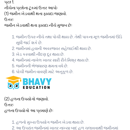
પ્રશ્ન 1.
નીચેના પ્રશ્નોના ટૂંકમાં ઉત્તર આપોઃ
(1) જમીન ખેડવાથી થતા ફાયદા જણાવો.
ઉત્તરઃ
જમીન ખેડવાથી થતા ફાયદા નીચે મુજબ છેઃ
જમીન ઉપર-નીચે તથા પોચી થાય છે. તેથી પાકના મૂળ જમીનમાં ઊંડે
સુધી જઈ શકે છે.
જમીનમાં હવાની અવરજવર સહેલાઈથી થાય છે.
ખેડ કરવાથી નીંદણ દૂર થાય છે.
જમીનમાં નાખેલ ખાતર સારી રીતે મિશ્ર થાય છે.
જમીનની ભેજધારણ ક્ષમતા વધે છે.
પોચી જમીન વાવણી માટે અનુકૂળ છે.
(2) હળના ઉપયોગો જણાવો.
ઉત્તરઃ
હળના ઉપયોગો આ પ્રમાણે છેઃ
હળનો મુખ્ય ઉપયોગ જમીન ખેડવા થાય છે.
આ ઉપરાંત જમીનમાં ખાતર નાખ્યા બાદ હળ ચલાવવાથી જમીનમાં