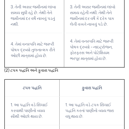
3. તેની અસર જમીનમાં લાંબા
3. તેની અસર જમીનમાં લાંબો
સમય સુધી રહે છે. તેથી તેને
સમય રહેતી નથી. તેથી તેને
જમીનમાં દર વર્ષે નાખવું પડતું
જમીનમાં દર વર્ષે કે દરેક પાક
નથી.
લેતી વખતે નાખવું પડે છે.
4. તેમાં વનસ્પતિ માટે જરૂરી
4. તેમાં વનસ્પતિ માટે જરૂરી
પોષક દ્રવ્યો – નાઇટ્રોજન,
પોષક દ્રવ્યો તુલનાત્મક રીતે
ફોસ્ફરસ અને પોટેશિયમ
ઓછી માત્રામાં હોય છે.
ભરપૂર માત્રામાં હોય છે.
(2) ટપક પદ્ધતિ અને ફુવારા પદ્ધતિ
ટપક પદ્ધતિ
ફુવારા પદ્ધતિ
1. આ પદ્ધતિ વડે સિંચાઈ
1. આ પદ્ધતિ વડે ટપક સિંચાઈ
કરવાથી પાણીનો વ્યય
પદ્ધતિ કરતાં પાણીનો વ્યય જરા
સૌથી ઓછો થાય છે.
વધુ થાય છે.