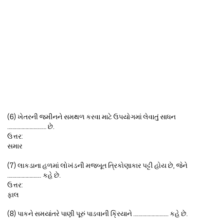
(6) ખેતરની જમીનને સમથળ કરવા માટે ઉપયોગમાં લેવાતું સાધન
………………………… છે.
ઉત્તર:
સમાર
(7) લાકડાના હળમાં લોખંડની મજબૂત ત્રિકોણાકાર પટ્ટી હોય છે, જેને
…………………….. કહે છે.
ઉત્તર:
ફાલ
(8) પાકને સમયાંતરે પાણી પૂરું પાડવાની ક્રિયાને ……………………… કહે છે.