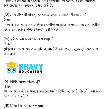
જમીન ખેડતાં પહેલાં કુદરતી ખાતર નાખવાથી જમીનમાં કુદરતી ખાતરનું
સંમિશ્રણ વ્યવસ્થિત રીતે થઈ શકે છે.
(12) સારાં બીજથી ક્ષતિગ્રસ્ત બીજ અલગ કરવાની રીત કઈ છે?
ઉત્તર:
બીજને પાણીમાં નાખતાં ક્ષતિગ્રસ્ત બીજ પાણી ઉપર તરે છે. આ રીતે પાણીમાં
તરતાં ક્ષતિગ્રસ્ત બીજને અલગ કરી શકાય.
(13) કૃત્રિમ ખાતરનાં ચાર નામ જણાવો.
ઉત્તરઃ
કૃત્રિમ ખાતરનાં ચાર નામ યુરિયા, એમોનિયમ સલ્ફટ, સુપર ફૉસ્ફટ અને
પોટાશ છે.
(14) NPK ખાતર એટલે શું?
ઉત્તરઃ
જે ખાતરમાં નાઈટ્રોજન, ફૉસ્ફરસ અને પોટેશિયમ તત્ત્વો હોય તેવા ખાતરને
NPK ખાતર કહે છે.
(15) સિંચાઈના સ્ત્રોત જણાવો.