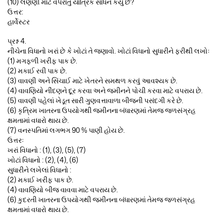
(10) લણણી માટે વપરાતું યાંત્રિક સાધન કયું છે?
ઉત્તર:
હાર્વેસ્ટર
પ્રશ્ન 4.
નીચેના વિધાનો ખરાં છે કે ખોટાં તે જણાવો. ખોટાં વિધાનો સુધારીને ફરીથી લખોઃ
(1) મગફળી ખરીફ પાક છે.
(2) મકાઈ રવી પાક છે.
(3) વાવણી અને સિંચાઈ માટે ખેતરને સમથળ કરવું આવશ્યક છે.
(4) વાવણિયો નીંદણને દૂર કરવા અને જમીનને પોચી કરવા માટે વપરાય છે.
(5) વાવણી પહેલાં ખેડૂત સારી ગુણવત્તાવાળા બીજની પસંદગી કરે છે.
(6) કૃત્રિમ ખાતરના ઉપયોગથી જમીનના બંધારણમાં તેમજ જળસંગ્રહ
ક્ષમતામાં વધારો થાય છે.
(7) વનસ્પતિમાં લગભગ 90 % પાણી હોય છે.
ઉત્તરઃ
ખરાં વિધાનો : (1), (3), (5), (7)
ખોટાં વિધાનો : (2), (4), (6)
સુધારીને લખેલાં વિધાનો :
(2) મકાઈ ખરીફ પાક છે.
(4) વાવણિયો બીજ વાવવા માટે વપરાય છે.
(6) કુદરતી ખાતરના ઉપયોગથી જમીનના બંધારણમાં તેમજ જળસંગ્રહ
ક્ષમતામાં વધારો થાય છે.