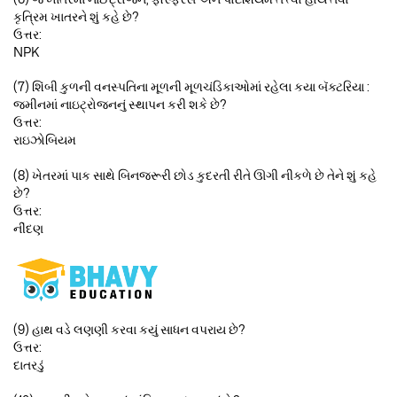
કૃત્રિમ ખાતરને શું કહે છે?
ઉત્તર:
NPK
(7) શિંબી કુળની વનસ્પતિના મૂળની મૂળચંડિકાઓમાં રહેલા કયા બૅક્ટરિયા :
જમીનમાં નાઇટ્રોજનનું સ્થાપન કરી શકે છે?
ઉત્તર:
રાઇઝોબિયમ
(8) ખેતરમાં પાક સાથે બિનજરૂરી છોડ કુદરતી રીતે ઊગી નીકળે છે તેને શું કહે
છે?
ઉત્તર:
નીંદણ
(9) હાથ વડે લણણી કરવા કયું સાધન વપરાય છે?
ઉત્તર:
દાતરડું