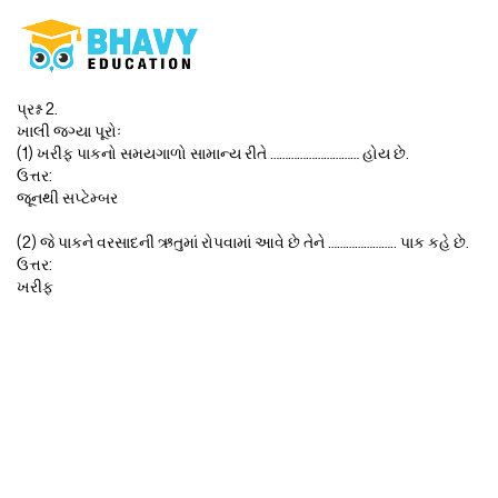
પ્રશ્ન 2.
ખાલી જગ્યા પૂરોઃ
(1) ખરીફ પાકનો સમયગાળો સામાન્ય રીતે ………………………… હોય છે.
ઉત્તર:
જૂનથી સપ્ટેમ્બર
(2) જે પાકને વરસાદની ઋતુમાં રોપવામાં આવે છે તેને ………………….. પાક કહે છે.
ઉત્તર:
ખરીફ