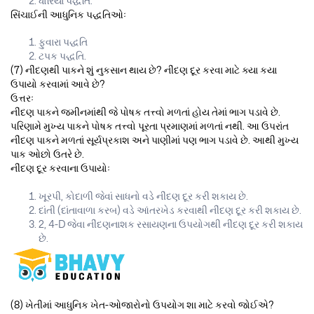
ધોરિયા પદ્ધતિ.
સિંચાઈની આધુનિક પદ્ધતિઓઃ
ફુવારા પદ્ધતિ
ટપક પદ્ધતિ.
(7) નીંદણથી પાકને શું નુકસાન થાય છે? નીંદણ દૂર કરવા માટે ક્યા કયા
ઉપાયો કરવામાં આવે છે?
ઉત્તરઃ
નીંદણ પાકને જમીનમાંથી જે પોષક તત્ત્વો મળતાં હોય તેમાં ભાગ પડાવે છે.
પરિણામે મુખ્ય પાકને પોષક તત્ત્વો પૂરતા પ્રમાણમાં મળતાં નથી. આ ઉપરાંત
નીંદણ પાકને મળતાં સૂર્યપ્રકાશ અને પાણીમાં પણ ભાગ પડાવે છે. આથી મુખ્ય
પાક ઓછો ઉતરે છે.
નીંદણ દૂર કરવાના ઉપાયોઃ
ખૂરપી, કોદાળી જેવાં સાધનો વડે નીંદણ દૂર કરી શકાય છે.
દાંતી (દાંતાવાળા કરબ) વડે આંતરખેડ કરવાથી નીંદણ દૂર કરી શકાય છે.
2, 4-D જેવા નીંદણનાશક રસાયણના ઉપયોગથી નીંદણ દૂર કરી શકાય
છે.
(8) ખેતીમાં આધુનિક ખેત-ઓજારોનો ઉપયોગ શા માટે કરવો જોઈએ?