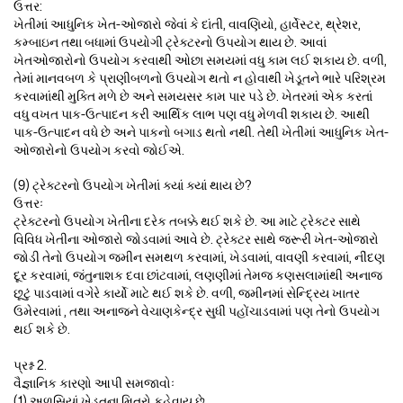
ઉત્તર:
ખેતીમાં આધુનિક ખેત-ઓજારો જેવાં કે દાંતી, વાવણિયો, હાર્વેસ્ટર, થ્રેશર,
કમ્બાઇન તથા બધામાં ઉપયોગી ટ્રેક્ટરનો ઉપયોગ થાય છે. આવાં
ખેતઓજારોનો ઉપયોગ કરવાથી ઓછા સમયમાં વધુ કામ લઈ શકાય છે. વળી,
તેમાં માનવબળ કે પ્રાણીબળનો ઉપયોગ થતો ન હોવાથી ખેડૂતને ભારે પરિશ્રમ
કરવામાંથી મુક્તિ મળે છે અને સમયસર કામ પાર પડે છે. ખેતરમાં એક કરતાં
વધુ વખત પાક-ઉત્પાદન કરી આર્થિક લાભ પણ વધુ મેળવી શકાય છે. આથી
પાક-ઉત્પાદન વધે છે અને પાકનો બગાડ થતો નથી. તેથી ખેતીમાં આધુનિક ખેત-
ઓજારોનો ઉપયોગ કરવો જોઈએ.
(9) ટ્રેક્ટરનો ઉપયોગ ખેતીમાં ક્યાં ક્યાં થાય છે?
ઉત્તરઃ
ટ્રેક્ટરનો ઉપયોગ ખેતીના દરેક તબક્કે થઈ શકે છે. આ માટે ટ્રેક્ટર સાથે
વિવિધ ખેતીના ઓજારો જોડવામાં આવે છે. ટ્રેક્ટર સાથે જરૂરી ખેત-ઓજારો
જોડી તેનો ઉપયોગ જમીન સમથળ કરવામાં, ખેડવામાં, વાવણી કરવામાં, નીંદણ
દૂર કરવામાં, જંતુનાશક દવા છાંટવામાં, લણણીમાં તેમજ કણસલામાંથી અનાજ
છૂટું પાડવામાં વગેરે કાર્યો માટે થઈ શકે છે. વળી, જમીનમાં સેન્દ્રિય ખાતર
ઉમેરવામાં , તથા અનાજને વેચાણકેન્દ્ર સુધી પહોંચાડવામાં પણ તેનો ઉપયોગ
થઈ શકે છે.
પ્રશ્ન 2.
વૈજ્ઞાનિક કારણો આપી સમજાવોઃ
(1) અળસિયાં ખેડૂતના મિત્રો કહેવાય છે.