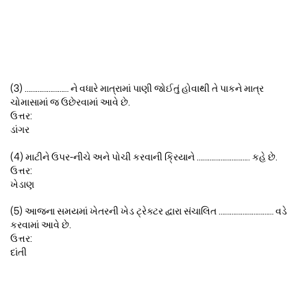
(3) …………………… ને વધારે માત્રામાં પાણી જોઈતું હોવાથી તે પાકને માત્ર
ચોમાસામાં જ ઉછેરવામાં આવે છે.
ઉત્તર:
ડાંગર
(4) માટીને ઉપર-નીચે અને પોચી કરવાની ક્રિયાને ……………………….. કહે છે.
ઉત્તર:
ખેડાણ
(5) આજના સમયમાં ખેતરની ખેડ ટ્રેક્ટર દ્વારા સંચાલિત ………………………… વડે
કરવામાં આવે છે.
ઉત્તર:
દાંતી