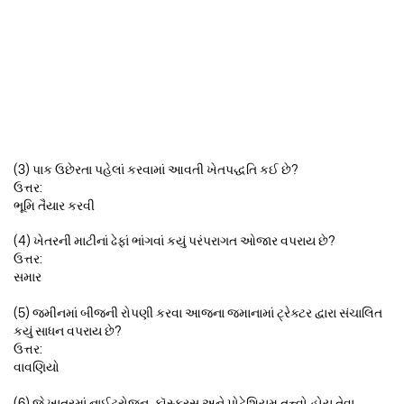
(3) પાક ઉછેરતા પહેલાં કરવામાં આવતી ખેતપદ્ધતિ કઈ છે?
ઉત્તર:
ભૂમિ તૈયાર કરવી
(4) ખેતરની માટીનાં ઢેફાં ભાંગવાં કયું પરંપરાગત ઓજાર વપરાય છે?
ઉત્તર:
સમાર
(5) જમીનમાં બીજની રોપણી કરવા આજના જમાનામાં ટ્રેક્ટર દ્વારા સંચાલિત
કયું સાધન વપરાય છે?
ઉત્તર:
વાવણિયો
(6) જે ખાતરમાં નાઈટ્રોજન, ફૉસ્ફરસ અને પોટેશિયમ તત્ત્વો હોય તેવા