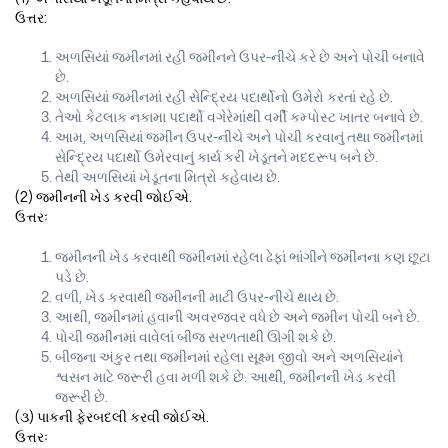
ઉત્તર:
અળસિયાં જમીનમાં રહી જમીનને ઉપર-નીચે કરે છે અને પોચી બનાવે
છે.
અળસિયાં જમીનમાં રહી સેન્દ્રિય પદાર્થોનો ઉમેરો કરતાં રહે છે.
તેઓ કેટલાક નકામા પદાર્થો વગેરેમાંથી વર્મી કમ્પોસ્ટ ખાતર બનાવે છે.
આમ, અળસિયાં જમીન ઉપર-નીચે અને પોચી કરવાનું તથા જમીનમાં
સેન્દ્રિય પદાર્થો ઉમેરવાનું કાર્ય કરી ખેડૂતને મદદરૂપ બને છે.
તેથી અળસિયાં ખેડૂતના મિત્રો કહેવાય છે.
(2) જમીનની ખેડ કરવી જોઈએ.
ઉત્તરઃ
જમીનની ખેડ કરવાથી જમીનમાં રહેલા ઢેફાં ભાંગીને જમીનના કણ છૂટા
પડે છે.
વળી, ખેડ કરવાથી જમીનની માટી ઉપર-નીચે થાય છે.
આથી, જમીનમાં હવાની અવરજવર વધે છે અને જમીન પોચી બને છે.
પોચી જમીનમાં વાવેલાં બીજ સરળતાથી ઊગી શકે છે.
બીજના અંકુર તથા જમીનમાં રહેલા સૂક્ષ્મ જીવો અને અળસિયાંને
શ્વસન માટે જરૂરી હવા મળી શકે છે. આથી, જમીનની ખેડ કરવી
જરૂરી છે.
(૩) પાકની ફેરબદલી કરવી જોઈએ.
ઉત્તરઃ