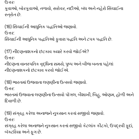
ઉત્તરઃ
કૂવાઓ, બોરકૂવાઓ, તળાવો, સરોવર, નદીઓ, બંધ અને નહેરો સિંચાઈના
સ્ત્રોત છે.
(16) સિંચાઈની આધુનિક પદ્ધતિઓ જણાવો.
ઉત્તર:
સિંચાઈની આધુનિક પદ્ધતિઓ ફુવારા પદ્ધતિ અને ટપક પદ્ધતિ છે.
(17) નીંદણનાશકનો છંટકાવ ક્યારે કરવો જોઈએ?
ઉત્તરઃ
નીંદણના વાનસ્પતિક વૃદ્ધિના સમયે, પુષ્પ અને બીજ બનતા પહેલાં
નીંદણનાશકનો છંટકાવ કરવો જોઈએ.
(18) ભારતમાં ઉજવાતા લણણીના ઉત્સવો જણાવો.
ઉત્તર:
ભારતમાં ઉજવાતા લણણીના ઉત્સવો પોંગલ, બૈશાખી, બિહુ, ઓણમ, હોળી અને
દિવાળી છે.
(19) સંગ્રહ કરેલા અનાજને નુકસાન કરતાં સજીવો જણાવો.
ઉત્તરઃ
સંગ્રહ કરેલા અનાજને નુકસાન કરતાં સજીવો કેટલાંક કીટકો, ઉપદ્રવી ફૂદાં,
બૅક્ટરિયા અને ફૂગ છે.