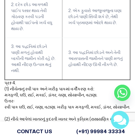
2. દરેક છોડ આગળથી
પાઈપ પસાર થાય તેવી
2. એક ફુવારો આજુબાજુના ઘણા
ગોઠવણ કરવી પડતી
છોડને પાણી સિંચી શકે છે, તેથી
હોવાથી પાઈપનો ખર્ચ વધુ
ખર્ચ પ્રમાણમાં ઓછો થાય છે.
થાય છે.
3. આ પદ્ધતિમાં છોડને
પાણી મળતું હોવાથી
3. આ પદ્ધતિમાં છોડને અને તેની
બાકીની જમીન કોરી રહે છે.
આસપાસની જમીનને પાણી મળતું
આથી નીંદણ ઉત્પન્ન થતું
હોવાથી નીંદણ ઊગી નીકળે છે.
નથી.
પ્રશ્ન 4.
(1) નીચેનાનું રવી પાક અને ખરીફ પાકમાં વર્ગીકરણ કરો:
મગફળી, ઘઉં, રાઈ, મકાઈ, ડાંગર, ચણા, સોયાબીન, વટાણા.
ઉત્તરઃ
રવી પાક ઘઉં, રાઈ, ચણા, વટાણા. ખરીફ પાક મગફળી, મકાઈ, ડાંગર, સોયાબીન.
(2) નીચે આપેલાં ખાતરનું કુદરતી ખાતર અને કૃત્રિમ (રાસાયણિક ખાતરમાં
વર્ગીકરણ કરો:
CONTACT US
(+91) 99984 33334
કમ્પોસ્ટ ખાતર, યૂરિયા, છાણિયું ખાતર, મગફળીનો ખોળ, એમોનિયમ સલ્ફટ,