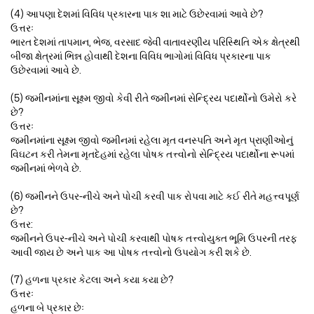
(4) આપણા દેશમાં વિવિધ પ્રકારના પાક શા માટે ઉછેરવામાં આવે છે?
ઉત્તરઃ
ભારત દેશમાં તાપમાન, ભેજ, વરસાદ જેવી વાતાવરણીય પરિસ્થિતિ એક ક્ષેત્રથી
બીજા ક્ષેત્રમાં ભિન્ન હોવાથી દેશના વિવિધ ભાગોમાં વિવિધ પ્રકારના પાક
ઉછેરવામાં આવે છે.
(5) જમીનમાંના સૂક્ષ્મ જીવો કેવી રીતે જમીનમાં સેન્દ્રિય પદાર્થોનો ઉમેરો કરે
છે?
ઉત્તરઃ
જમીનમાંના સૂક્ષ્મ જીવો જમીનમાં રહેલા મૃત વનસ્પતિ અને મૃત પ્રાણીઓનું
વિઘટન કરી તેમના મૃતદેહમાં રહેલા પોષક તત્ત્વોનો સેન્દ્રિય પદાર્થોના રૂપમાં
જમીનમાં ભેળવે છે.
(6) જમીનને ઉપર-નીચે અને પોચી કરવી પાક રોપવા માટે કઈ રીતે મહત્ત્વપૂર્ણ
છે?
ઉત્તર:
જમીનને ઉપર-નીચે અને પોચી કરવાથી પોષક તત્ત્વોયુક્ત ભૂમિ ઉપરની તરફ
આવી જાય છે અને પાક આ પોષક તત્ત્વોનો ઉપયોગ કરી શકે છે.
(7) હળના પ્રકાર કેટલા અને કયા કયા છે?
ઉત્તરઃ
હળના બે પ્રકાર છેઃ