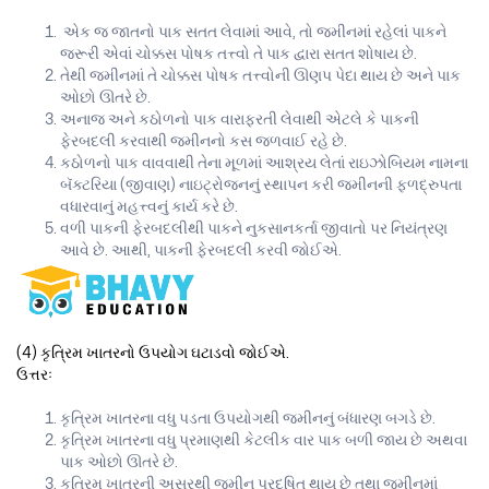
એક જ જાતનો પાક સતત લેવામાં આવે, તો જમીનમાં રહેલાં પાકને
જરૂરી એવાં ચોક્કસ પોષક તત્ત્વો તે પાક દ્વારા સતત શોષાય છે.
તેથી જમીનમાં તે ચોક્કસ પોષક તત્ત્વોની ઊણપ પેદા થાય છે અને પાક
ઓછો ઊતરે છે.
અનાજ અને કઠોળનો પાક વારાફરતી લેવાથી એટલે કે પાકની
ફેરબદલી કરવાથી જમીનનો કસ જળવાઈ રહે છે.
કઠોળનો પાક વાવવાથી તેના મૂળમાં આશ્રય લેતાં રાઇઝોબિયમ નામના
બૅક્ટરિયા (જીવાણ) નાઇટ્રોજનનું સ્થાપન કરી જમીનની ફળદ્રુપતા
વધારવાનું મહત્ત્વનું કાર્ય કરે છે.
વળી પાકની ફેરબદલીથી પાકને નુકસાનકર્તા જીવાતો પર નિયંત્રણ
આવે છે. આથી, પાકની ફેરબદલી કરવી જોઈએ.
(4) કૃત્રિમ ખાતરનો ઉપયોગ ઘટાડવો જોઈએ.
ઉત્તરઃ
કૃત્રિમ ખાતરના વધુ પડતા ઉપયોગથી જમીનનું બંધારણ બગડે છે.
કૃત્રિમ ખાતરના વધુ પ્રમાણથી કેટલીક વાર પાક બળી જાય છે અથવા
પાક ઓછો ઊતરે છે.
કૃત્રિમ ખાતરની અસરથી જમીન પ્રદૂષિત થાય છે તથા જમીનમાં