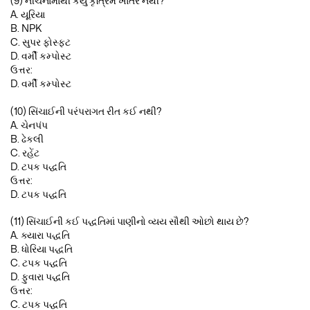
(9) નીચેનામાંથી કયું કૃત્રિમ ખાતર નથી?
A. યૂરિયા
B. NPK
C. સુપર ફોસ્ફટ
D. વર્મી કમ્પોસ્ટ
ઉત્તર:
D. વર્મી કમ્પોસ્ટ
(10) સિંચાઈની પરંપરાગત રીત કઈ નથી?
A. ચેનપંપ
B. ઢેકલી
C. રહેંટ
D. ટપક પદ્ધતિ
ઉત્તર:
D. ટપક પદ્ધતિ
(11) સિંચાઈની કઈ પદ્ધતિમાં પાણીનો વ્યય સૌથી ઓછો થાય છે?
A. ક્યારા પદ્ધતિ
B. ધોરિયા પદ્ધતિ
C. ટપક પદ્ધતિ
D. ફુવારા પદ્ધતિ
ઉત્તર:
C. ટપક પદ્ધતિ