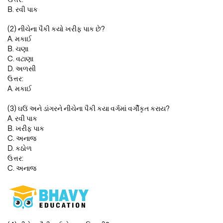
B. રવી પાક
(2) નીચેના પૈકી કયો ખરીફ પાક છે?
A. મકાઈ
B. ચણા
C. વટાણા
D. અળસી
ઉત્તર:
A. મકાઈ
(3) ઘઉં અને ડાંગરને નીચેના પૈકી કયા વર્ગમાં વર્ગીકૃત કરાય?
A. રવી પાક
B. ખરીફ પાક
C. અનાજ
D. કઠોળ
ઉત્તર:
C. અનાજ