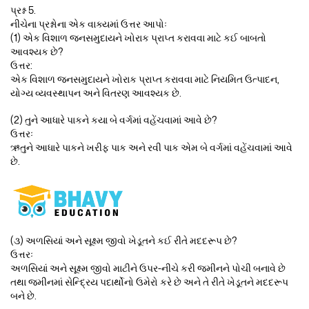
પ્રશ્ન 5.
નીચેના પ્રશ્નોના એક વાક્યમાં ઉત્તર આપોઃ
(1) એક વિશાળ જનસમુદાયને ખોરાક પ્રાપ્ત કરાવવા માટે કઈ બાબતો
આવશ્યક છે?
ઉત્તર:
એક વિશાળ જનસમુદાયને ખોરાક પ્રાપ્ત કરાવવા માટે નિયમિત ઉત્પાદન,
યોગ્ય વ્યવસ્થાપન અને વિતરણ આવશ્યક છે.
(2) તુને આધારે પાકને કયા બે વર્ગમાં વહેંચવામાં આવે છે?
ઉત્તરઃ
ઋતુને આધારે પાકને ખરીફ પાક અને રવી પાક એમ બે વર્ગમાં વહેંચવામાં આવે
છે.
(૩) અળસિયાં અને સૂક્ષ્મ જીવો ખેડૂતને કઈ રીતે મદદરૂપ છે?
ઉત્તરઃ
અળસિયાં અને સૂક્ષ્મ જીવો માટીને ઉપર-નીચે કરી જમીનને પોચી બનાવે છે
તથા જમીનમાં સેન્દ્રિય પદાર્થોનો ઉમેરો કરે છે અને તે રીતે ખેડૂતને મદદરૂપ
બને છે.