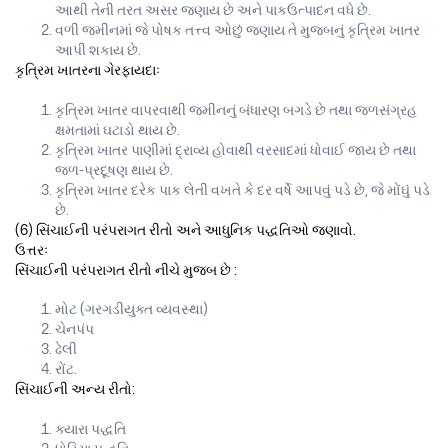
આથી તેની તરત અસર જણાય છે અને પાકઉત્પાદન વધે છે.
વળી જમીનમાં જે પોષક તત્ત્વ ઓછું જણાય તે મુજબનું કૃત્રિમ ખાતર
આપી શકાય છે.
કૃત્રિમ ખાતરના ગેરફાયદાઃ
કૃત્રિમ ખાતર વાપરવાથી જમીનનું બંધારણ બગડે છે તથા જળસંગ્રહ
ક્ષમતામાં ઘટાડો થાય છે.
કૃત્રિમ ખાતર પાણીમાં દ્રાવ્ય હોવાથી વરસાદમાં ધોવાઈ જાય છે તથા
જળ-પ્રદૂષણ થાય છે.
કૃત્રિમ ખાતર દરેક પાક લેતી વખતે કે દર વર્ષે આપવું પડે છે, જે મોંઘું પડે
છે.
(6) સિંચાઈની પરંપરાગત રીતો અને આધુનિક પદ્ધતિઓ જણાવો.
ઉત્તરઃ
સિંચાઈની પરંપરાગત રીતો નીચે મુજબ છે :
મોટ (ગરગડીયુક્ત વ્યવસ્થા)
ચેનપંપ
ઢેલી
રોંટ.
સિંચાઈની અન્ય રીતો:
ક્યારા પદ્ધતિ