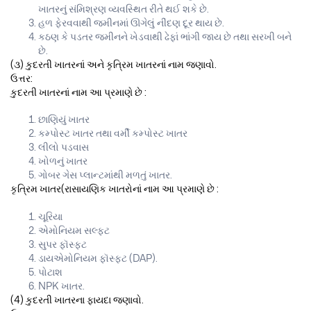
ખાતરનું સંમિશ્રણ વ્યવસ્થિત રીતે થઈ શકે છે.
હળ ફેરવવાથી જમીનમાં ઊગેલું નીંદણ દૂર થાય છે.
કઠણ કે પડતર જમીનને ખેડવાથી ઢેફાં ભાંગી જાય છે તથા સરખી બને
છે.
(૩) કુદરતી ખાતરનાં અને કૃત્રિમ ખાતરનાં નામ જણાવો.
ઉત્તર:
કુદરતી ખાતરનાં નામ આ પ્રમાણે છે :
છાણિયું ખાતર
કમ્પોસ્ટ ખાતર તથા વર્મી કમ્પોસ્ટ ખાતર
લીલો પડવાસ
ખોળનું ખાતર
ગોબર ગેસ પ્લાન્ટમાંથી મળતું ખાતર.
કૃત્રિમ ખાતર(રાસાયણિક ખાતરોનાં નામ આ પ્રમાણે છે :
ચૂરિયા
એમોનિયમ સલ્ફટ
સુપર ફૉસ્ફટ
ડાયએમોનિયમ ફૉસ્ફટ (DAP).
પોટાશ
NPK ખાતર.
(4) કુદરતી ખાતરના ફાયદા જણાવો.