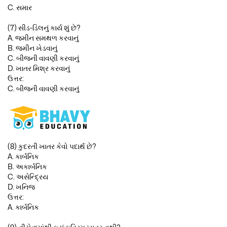
C. સમાર
(7) સીડ-ડિલનું કાર્ય શું છે?
A. જમીન સમથળ કરવાનું
B. જમીન ખેડવાનું
C. બીજની વાવણી કરવાનું
D. ખાતર મિશ્ર કરવાનું
ઉત્તર:
C. બીજની વાવણી કરવાનું
(8) કુદરતી ખાતર કેવો પદાર્થ છે?
A. કાર્બનિક
B. અકાર્બનિક
C. અસેન્દ્રિય
D. ખનિજ
ઉત્તર:
A. કાર્બનિક