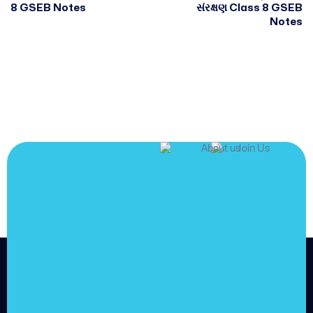
8 GSEB Notes
સંરક્ષણ Class 8 GSEB
Notes
JOIN US
Join us and
achieve
your goals.
Choose from over 210,000
online video courses with
new additions published