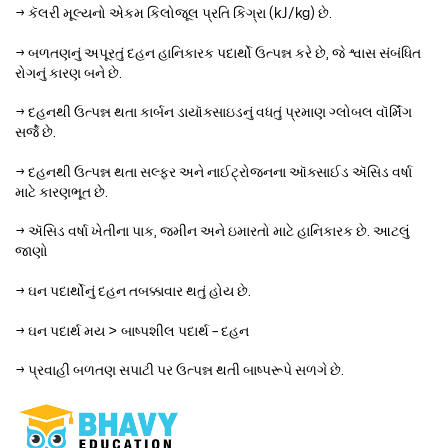
→ કૅલરી મૂલ્યનો એકમ કિલોજૂલ પ્રતિ કિગ્રા (kJ/kg) છે.
→ બળતણનું અપૂરતું દહન હાનિકારક પદાર્થો ઉત્પન્ન કરે છે, જે શ્વાસ સંબંધિત
રોગનું કારણ બને છે.
→ દહનથી ઉત્પન્ન થતા કાર્બન ડાયૉક્સાઇડનું વધતું પ્રમાણ ગ્લોબલ વૉર્મિંગ
સર્જે છે.
→ દહનથી ઉત્પન્ન થતા સલ્ફર અને નાઈટ્રોજનના ઑક્સાઈડ ઍસિડ વર્ષા
માટે કારણભૂત છે.
→ ઍસિડ વર્ષા ખેતીના પાક, જમીન અને ઇમારતો માટે હાનિકારક છે. આટલું
જાણો
→ ઘન પદાર્થોનું દહન તબક્કાવાર થતું હોય છે.
→ ઘન પદાર્થ મય > બાષ્પશીલ પદાર્થ – દહન
→ પ્રવાહી બળતણ સપાટી પર ઉત્પન્ન થતી બાષ્પરૂપે સળગે છે.