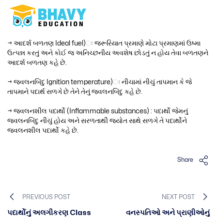
→ આદર્શ બળતણ Ideal fuel)ઃ જરૂરિયાત પ્રમાણે મોટા પ્રમાણમાં ઉષ્મા
ઉત્પન્ન કરતું અને કોઈ જ અનિચ્છનીય અવશેષ છોડતું ન હોય તેવા બળતણને
આદર્શ બળતણ કહે છે.
→ જ્વલનબિંદુ Ignition temperature)ઃ નીચામાં નીચું તાપમાન કે જે
તાપમાને પદાર્થ સળગે છે તેને તેનું જ્વલનબિંદુ કહે છે.
→ જ્વલનશીલ પદાર્થો (Inflammable substances) : પદાર્થો જેમનું
જ્વલનબિંદુ નીચું હોય અને સરળતાથી જ્યોત સાથે સળગે તે પદાર્થોને
જ્વલનશીલ પદાર્થો કહે છે.
Share
PREVIOUS POST
NEXT POST
પદાર્થોનું અલગીકરણ Class
વનસ્પતિઓ અને પ્રાણીઓનું