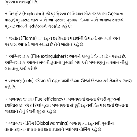
ક્રિયા વનનાબૂદી છે.
→ વિસ્ફોટ (Explosion): જે પ્રક્રિયા દરમિયાન મોટા જથ્થામાં ઉદ્ભવતા
વાયુનું પ્રસરણ થાય અને આ પ્રસાર પ્રકાશ, ઉષ્મા અને અવાજ સ્વરૂપે
પ્રગટ થાય તે પ્રક્રિયાને વિસ્ફોટ કહે છે.
→ જ્યોત (Flame) ઃ દહન દરમિયાન પદાર્થની ઉપરનો સળગતો અને
પ્રકાશ આપતો ભાગ રચાય છે તેને જ્યોત કહે છે.
→ અગ્નિશામક (Fire extinguisher) : આગને કાબૂમાં લેવા માટે વપરાય છે.
અગ્નિશામક આગને મળતી હવાનો પુરવઠો બંધ કરી બળતણનું તાપમાન નીચું
લાવવાનું કાર્ય કરે છે.
→ બળતણ (uels): જે પદાર્થો દહન પામી ઉષ્મા-ઊર્જા ઉત્પન્ન કરે તેમને બળતણ
કહે છે.
→ બળતણ ક્ષમતા (Fuel efficiency) : બળતણની ક્ષમતા કૅલરી મૂલ્યમાં
દર્શાવાય છે. એક કિલોગ્રામ બળતણના સંપૂર્ણ દહનથી ઉત્પન્ન થતી ઉષ્માના
જથ્થાને તેનું કેલરી મૂલ્ય કહે છે.
→ ગ્લોબલ વૉર્મિંગ (Global warming) બળતણના દહનથી પૃથ્વીના
વાતાવરણના તાપમાનમાં થતા વધારાને ગ્લોબલ વૉર્મિંગ કહે છે.