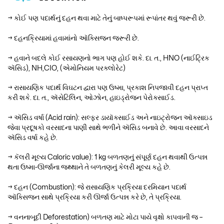
→ કોઈ પણ પદાર્થનું દહન થવા માટે તેનું બાષ્પરૂપમાં રૂપાંતર થવું જરૂરી છે.
→ દહનક્રિયામાં હવામાંનો ઑક્સિજન જરૂરી છે.
→ હવાને બદલે કોઈ રસાયણનો ભાગ પણ હોઈ શકે. દા. ત., HNO (નાઈટ્રિક
ઍસિડ), NH,CIO, (એમોનિયમ પરક્લોરેટ)
→ રાસાયણિક પદાર્થ વિઘટન દ્વારા પણ ઉષ્મા, પ્રકાશ નિપજાવી દહન પ્રાપ્ત
કરી શકે. દા. ત., ઍસેટિલિન, ઓઝોન, હાઇડ્રોજન પેરોક્સાઈડ.
→ ઍસિડ વર્ષા (Acid rain): સલ્ફર ડાયૉક્સાઈડ અને નાઇટ્રોજન ઑક્સાઇડ
જેવા પ્રદૂષકો વરસાદના પાણી સાથે ભળીને ઍસિડ બનાવે છે. આવા વરસાદને
ઍસિડ વર્ષા કહે છે.
→ કૅલરી મૂલ્ય Caloric value): 1 kg બળતણનું સંપૂર્ણ દહન થવાથી ઉત્પન્ન
થતા ઉષ્મા-ઊર્જાના જથ્થાને તે બળતણનું કેલરી મૂલ્ય કહે છે.
→ દહન (Combustion): જે રાસાયણિક પ્રક્રિયા દરમિયાન પદાર્થ
ઑક્સિજન સાથે પ્રક્રિયા કરી ઊર્જા ઉત્પન્ન કરે છે, તે પ્રક્રિયા.
→ વનનાબૂદી Deforestation) બળતણ માટે મોટા પાયે વૃક્ષો કાપવાની જ –