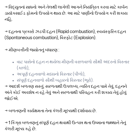
→ વિદ્યુતનાં સાધનો અને તેલથી લાગેલી આગને નિયંત્રિત કરવા માટે કાર્બન
ડાયૉક્સાઈડ ફોમનો ઉપયોગ થાય છે. આ માટે પાણીનો ઉપયોગ કરી શકાય
નહિ.
→ દહનના પ્રકારો ઝડપી દહન (Rapid combustion), સ્વયંસ્ફરિત દહન
(Spontaneous combustion), વિસ્ફોટ (Explosion).
→ મીણબત્તીની જ્યોતનું બંધારણ :
વાટ પાસેનો દહન ન થયેલા મીણની વરાળવાળો સૌથી અંદરનો વિસ્તાર
(કાળો),
અપૂર્ણ દહનવાળો મધ્યનો વિસ્તાર (પીળો),
સંપૂર્ણ દહનવાળો સૌથી બહારનો વિસ્તાર (ભૂરો).
→ આદર્શ બળતણ સસ્તું, સરળતાથી ઉપલબ્ધ, ત્વરિત દહન પામે તેવું, દહનને
અંતે કોઈ અવશેષ ન રહે તેવું અને સરળતાથી પરિવહન કરી શકાય તેવું હોવું
જોઈએ.
→ બળતણની કાર્યક્ષમતા તેના કૅલરી મૂલ્યથી દર્શાવાય છે.
→ 1 કિગ્રા બળતણનું સંપૂર્ણ દહન થવાથી ઉત્પન્ન થતા ઉષ્માના જથ્થાને તેનું
કૅલરી મૂલ્ય કહે છે.