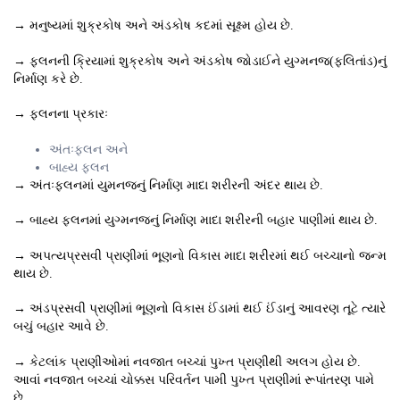
→ મનુષ્યમાં શુક્રકોષ અને અંડકોષ કદમાં સૂક્ષ્મ હોય છે.
→ ફલનની ક્રિયામાં શુક્રકોષ અને અંડકોષ જોડાઈને યુગ્મનજ(ફલિતાંડ)નું
નિર્માણ કરે છે.
→ ફલનના પ્રકારઃ
અંતઃફલન અને
બાહ્ય ફલન
→ અંતઃફલનમાં યુમનજનું નિર્માણ માદા શરીરની અંદર થાય છે.
→ બાહ્ય ફલનમાં યુગ્મનજનું નિર્માણ માદા શરીરની બહાર પાણીમાં થાય છે.
→ અપત્યપ્રસવી પ્રાણીમાં ભૂણનો વિકાસ માદા શરીરમાં થઈ બચ્ચાનો જન્મ
થાય છે.
→ અંડપ્રસવી પ્રાણીમાં ભૂણનો વિકાસ ઈંડામાં થઈ ઈંડાનું આવરણ તૂટે ત્યારે
બચું બહાર આવે છે.
→ કેટલાંક પ્રાણીઓમાં નવજાત બચ્ચાં પુખ્ત પ્રાણીથી અલગ હોય છે.
આવાં નવજાત બચ્ચાં ચોક્કસ પરિવર્તન પામી પુખ્ત પ્રાણીમાં રૂપાંતરણ પામે
છે.