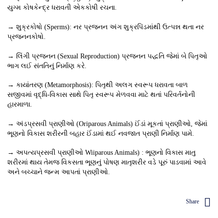
યુગ્મ કોષકેન્દ્ર ધરાવતી એકકોષી રચના.
→ શુક્રકોષો (Sperms): નર પ્રજનન અંગ શુક્રપિંડમાંથી ઉત્પન્ન થતા નર
પ્રજનનકોષો.
→ લિંગી પ્રજનન (Sexual Reproduction) પ્રજનન પદ્ધતિ જેમાં બે પિતૃઓ
ભાગ લઈ સંતતિનું નિર્માણ કરે.
→ કાયાંતરણ (Metamorphosis): પિતૃથી અલગ સ્વરૂપ ધરાવતા બાળ
સજીવમાં વૃદ્ધિ-વિકાસ સાથે પિતૃ સ્વરૂપ મેળવવા માટે થતાં પરિવર્તનોની
હારમાળા.
→ અંડપ્રસવી પ્રાણીઓ (Oriparous Animals) ઈંડાં મૂકતાં પ્રાણીઓ, જેમાં
ભૂણનો વિકાસ શરીરની બહાર ઈંડામાં થઈ નવજાત પ્રાણી નિર્માણ પામે.
→ અપત્યપ્રસવી પ્રાણીઓ Wiiparous Animals) : ભૂણનો વિકાસ માતુ
શરીરમાં થાય તેમજ વિકસતા ભૂણનું પોષણ માતૃશરીર વડે પૂરું પાડવામાં આવે
અને બચ્ચાને જન્મ આપતાં પ્રાણીઓ.
Share