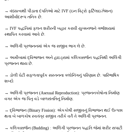
→ વંધ્યત્વથી પીડાતા દંપતિઓ માટે IVF (ઇન વિટ્રો ફર્ટિલાઇઝેશન)
આશીર્વાદરૂપ તનિક છે.
→ IVF પદ્ધતિમાં ફલન શરીરની બહાર કરાવી યુગ્મનજને ગર્ભાશયમાં
સ્થાપિત કરવામાં આવે છે.
→ અલિંગી પ્રજનનમાં એક જ સજીવ ભાગ લે છે.
→ અમીબામાં દ્વિભાજન અને હાઇડ્રામાં કલિકાસર્જન પદ્ધતિથી અલિંગી
પ્રજનન થાય છે.
→ ડોલી ઘેટી સફળતાપૂર્વક સસ્તનના ક્લોનિંગનું પરિણામ છે. પારિભાષિક
શબ્દો
→ અલિંગી પ્રજનન (Asexual Reproduction): પ્રજનનકોષોના નિર્માણ
વગર એક જ પિતૃ વડે બાળસંતતિનું નિર્માણ.
→ દ્વિભાજન (Binary Fission): એકકોષી સજીવનું વિભાજન થઈ ઉત્પન્ન
થતા બે બાળકોષ સ્વતંત્ર સજીવ તરીકે વર્તે તે અલિંગી પ્રજનન.
→ કલિકાસર્જન (Budding) : અલિંગી પ્રજનન પદ્ધતિ જેમાં શરીર સપાટી