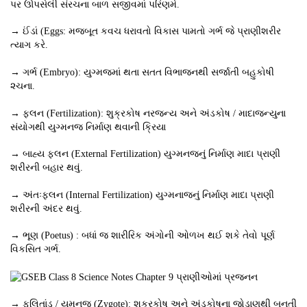
પર ઊપસેલી સંરચના બાળ સજીવમાં પરિણમે.
→ ઈંડાં (Eggs: મજબૂત કવચ ધરાવતો વિકાસ પામતો ગર્ભ જે પ્રાણીશરીર
ત્યાગ કરે.
→ ગર્ભ (Embryo): યુગ્મજમાં થતા સતત વિભાજનથી સર્જાતી બહુકોષી
૨ચના.
→ ફલન (Fertilization): શુક્રકોષ નરજન્ય અને અંડકોષ / માદાજન્યુના
સંયોગથી યુગ્મનજ નિર્માણ થવાની ક્રિયા
→ બાહ્ય ફલન (External Fertilization) યુગ્મનજનું નિર્માણ માદા પ્રાણી
શરીરની બહાર થવું.
→ અંતઃફલન (Internal Fertilization) યુગ્મનાજનું નિર્માણ માદા પ્રાણી
શરીરની અંદર થવું.
→ ભૂણ (Poetus) : બધાં જ શારીરિક અંગોની ઓળખ થઈ શકે તેવો પૂર્ણ
વિકસિત ગર્ભ.
→ ફલિતાંડ / યુમનજ (Zygote): શુક્રકોષ અને અંડકોષના જોડાણથી બનતી