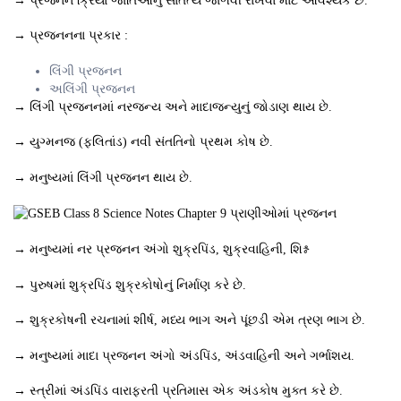
→ પ્રજનન ક્રિયા જાતિઓનું સાતત્ય જાળવી રાખવા માટે આવશ્યક છે.
→ પ્રજનનના પ્રકાર :
લિંગી પ્રજનન
અલિંગી પ્રજનન
→ લિંગી પ્રજનનમાં નરજન્ય અને માદાજન્યુનું જોડાણ થાય છે.
→ યુગ્મનજ (ફલિતાંડ) નવી સંતતિનો પ્રથમ કોષ છે.
→ મનુષ્યમાં લિંગી પ્રજનન થાય છે.
→ મનુષ્યમાં નર પ્રજનન અંગો શુક્રપિંડ, શુક્રવાહિની, શિશ્ન
→ પુરુષમાં શુક્રપિંડ શુક્રકોષોનું નિર્માણ કરે છે.
→ શુક્રકોષની રચનામાં શીર્ષ, મધ્ય ભાગ અને પૂંછડી એમ ત્રણ ભાગ છે.
→ મનુષ્યમાં માદા પ્રજનન અંગો અંડપિંડ, અંડવાહિની અને ગર્ભાશય.
→ સ્ત્રીમાં અંડપિંડ વારાફરતી પ્રતિમાસ એક અંડકોષ મુક્ત કરે છે.