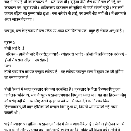
चढ़ भी न पाई थी कि कंडक्टर ने – घंटी बजा दी। बुढ़िया जैसे-तैसे बस में चढ़ तो गई, पर
कंडक्टर पर : खूब बरसी। आखिरकार कंडक्टर को चुदिया से माफी मांगनी पड़ी। तब कहीं
जाकर बढ़िया का गुस्सा शांत हुआ। बस भले देर से आई, पर उसमें भीड़ नहीं थी। मैं आराम से
अंदर जाकर बैठ गया।
सचमुच, बस के इंतजार में बस स्टैंड पर आधा घंटा बिताना एक : बहुत ही रोचक अनुभव है।
प्रश्न 3.
होली आई रे …!
[परिचय – होली के बारे में प्रसिद्ध कथाएं – त्योहार से आनंद – होली की हानिकारक परंपराएं –
होली से प्राप्त संदेश – उपसंहार]
उत्तर :
होली हमारे देश का एक प्रमुख त्योहार है। यह त्योहार फाल्गुन मास में शुक्ल पक्ष की पूर्णिमा
को मनाया जाता है।
होली के बारे में भक्त प्रहलाद की कथा प्रचलित है। प्रहलाद के पिता हिरण्यकशिपु एक
नास्तिक व्यक्ति थे, जब कि पुत्र प्रहलाद भगवान विष्णु का भक्त था। यह बात हिरण्यकशिपु
को पसंद नहीं थी। इसलिए उसने प्रहलाद को आग में जला देने का निश्चय किया।
हिरण्यकशिपु की बहन होलिका को वरदान मिला हुआ था, जिससे आग उसको नहीं जला
सकती थी।
भाई के आदेश पर होलिका प्रहलाद को गोद में लेकर आग में बैठ गई। लेकिन होलिका आग में
भस्म हो गई और प्रहलाद बच गया! आसुरी शक्ति पर दैवी शक्ति की विजय हुई। लोगों में