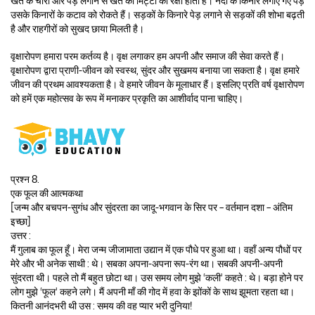
खेत के चारों ओर पेड़ लगाने से खेत की मिट्टी की रक्षा होती है। नदी के किनारे लगाए गए पेड़
उसके किनारों के कटाव को रोकते हैं। सड़कों के किनारे पेड़ लगाने से सड़कों की शोभा बढ़ती
है और राहगीरों को सुखद छाया मिलती है।
वृक्षारोपण हमारा परम कर्तव्य है। वृक्ष लगाकर हम अपनी और समाज की सेवा करते हैं।
वृक्षारोपण द्वारा प्राणी-जीवन को स्वस्थ, सुंदर और सुखमय बनाया जा सकता है। वृक्ष हमारे
जीवन की प्रथम आवश्यकता है। वे हमारे जीवन के मूलाधार हैं। इसलिए प्रति वर्ष वृक्षारोपण
को हमें एक महोत्सव के रूप में मनाकर प्रकृति का आशीर्वाद पाना चाहिए।
प्रश्न 8.
एक फूल की आत्मकथा
[जन्म और बचपन-सुगंध और सुंदरता का जादू-भगवान के सिर पर – वर्तमान दशा – अंतिम
इच्छा]
उत्तर :
मैं गुलाब का फूल हूँ। मेरा जन्म जीजामाता उद्यान में एक पौधे पर हुआ था। वहाँ अन्य पौधों पर
मेरे और भी अनेक साथी : थे। सबका अपना-अपना रूप-रंग था। सबकी अपनी-अपनी
सुंदरता थी। पहले तो मैं बहुत छोटा था। उस समय लोग मुझे ‘कली’ कहते : थे। बड़ा होने पर
लोग मुझे ‘फूल’ कहने लगे। मैं अपनी माँ की गोद में हवा के झोंकों के साथ झूमता रहता था।
कितनी आनंदभरी थी उस : समय की वह प्यार भरी दुनिया!