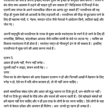
पराधीनता का अर्थ है अपनी इच्छाएं मारकर दूसरे की इच्छा के अनुसार काम करना। पिंजरे में
बंद तोता क्या आकाश में उड़ने की चाहत पूरी कर सकता है? चिड़ियाघर में पिंजड़ों में बंद
प्राणी क्या जंगल के अपने स्वाभाविक जीवन का आनंद लुट सकते हैं? पराधीनता की यह
पीड़ा ही गुलाम देशों को आजादी के लिए तड़पाती थी। पराधीनता की पीड़ा से छुटकारा पाने के
लिए ही महात्मा गांधी, पं. नेहरू, सरदार पटेल जैसे नेताओ ने आंदोलन किये, लाठियां खाई और
जेल गए।
अपनी मातृभूमि को पराधीनता के नरक से मुक्त करके स्वतंत्रता के स्वर्ग में ले जाने के लिए ही
भगतसिंह, बिस्मिल, चंद्रशेखर आजाद जैसे व्यक्ति फांसी के फंदे पर लटक गए । व्यक्ति का
विकास स्वतंत्रता में ही होता है। स्वतंत्र राष्ट्र हो गौरवपूर्ण ढंग से जी सकता है। इसलिए
पराधीनता में सुख पाने की आशा करना व्यर्थ है।
प्रश्न 5.
आवत ही हरषे नहीं, नैनन नहीं सनेह।
तुलसी तहाँ न जाइए, कंचन बरसै मेह।।
उत्तर :
जिस घर के लोग मेहमान को आया देखकर प्रसन्न न हों और जिनकी आखों में मेहमान के लिए
स्नेह न हो, ऐसे घर में यदि सोना बरसता हो, तो भी नहीं जाना चाहिए।
हमारे सामाजिक संबंध प्रेम और आदर को शुद्ध भावना पर टिके हुए हैं, धन-संपत्ति पर नहीं।
पैसों पर टिके हुए संबंधों के पीछे लोभ और स्वार्थ की भावना रहती हैं। ऐसे खोखले संबंधों को
हमें महत्व नहीं देना चाहिए और न ही इस तरह के लोगों के घर जाना चाहिए। ऐसे लोगों के यहा
जाने से केवल उपेक्षा और अपमान ही मिलेगा। अतः उनसे दूर रहना ही अच्छा है।