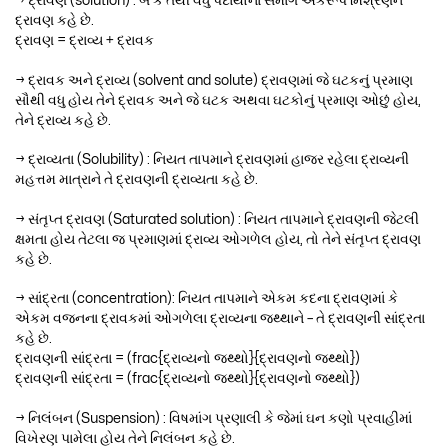
→ દ્રાવણ (solution) : બે કે તેથી વધુ પદાર્થોના સમાગ એકરૂપ મિશ્રણને
દ્રાવણ કહે છે.
દ્રાવણ = દ્રાવ્ય + દ્રાવક
→ દ્રાવક અને દ્રાવ્ય (solvent and solute) દ્રાવણમાં જે ઘટકનું પ્રમાણ
સૌથી વધુ હોય તેને દ્રાવક અને જે ઘટક અથવા ઘટકોનું પ્રમાણ ઓછું હોય,
તેને દ્રાવ્ય કહે છે.
→ દ્રાવ્યતા (Solubility) : નિયત તાપમાને દ્રાવણમાં હાજર રહેલા દ્રાવ્યની
મહત્તમ માત્રાને તે દ્રાવણની દ્રાવ્યતા કહે છે.
→ સંતૃપ્ત દ્રાવણ (Saturated solution) : નિયત તાપમાને દ્રાવણની જેટલી
ક્ષમતા હોય તેટલા જ પ્રમાણમાં દ્રાવ્ય ઓગળેલ હોય, તો તેને સંતૃપ્ત દ્રાવણ
કહે છે.
→ સાંદ્રતા (concentration): નિયત તાપમાને એકમ કદના દ્રાવણમાં કે
એકમ વજનના દ્રાવકમાં ઓગળેલા દ્રાવ્યના જથ્થાને – તે દ્રાવણની સાંદ્રતા
કહે છે.
દ્રાવણની સાંદ્રતા = (frac{દ્રાવ્યનો જથ્થો}{દ્રાવણનો જથ્થો})
દ્રાવણની સાંદ્રતા = (frac{દ્રાવ્યનો જથ્થો}{દ્રાવણનો જથ્થો})
→ નિલંબન (Suspension) : વિષમાંગ પ્રણાલી કે જેમાં ઘન કણો પ્રવાહીમાં
વિખેરણ પામેલા હોય તેને નિલંબન કહે છે.