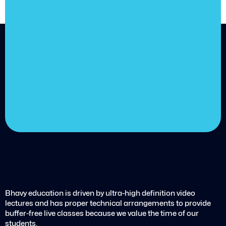
achieve
your goals.
Choose from over 210,000
online video courses with
new additions published
every month
Get started today
Bhavy education is driven by ultra-high definition video
lectures and has proper technical arrangements to provide
buffer-free live classes because we value the time of our
students.