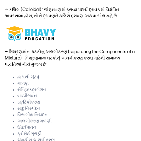
→ કલિલ (Colloidal) : જે દ્રાવણમાં દ્રાવ્ય પદાર્થ દ્રાવકમાં વિક્ષેપિત
અવસ્થામાં હોય, તો તે દ્રાવણને કલિલ દ્રાવણ અથવા સોલ કહે છે.
→ મિશ્રણમાંના ઘટકોનું અલગીકરણ (separating the Components of a
Mixture) : મિશ્રણમાંના ઘટકોનું અલગીકરણ કરવા માટેની સામાન્ય
પદ્ધતિઓ નીચે મુજબ છેઃ
હાથથી ચૂંટવું
ગાળણ
સેન્ટ્રિક્ટ્રગેશન
બાષ્પીભવન
સ્ફટિકીકરણ
સાદું નિસ્પંદન
વિભાગીય નિયંદન
અલગીકરણ ગળણી
ઊર્ધ્વપાતન
ક્રોમેટોગ્રાફી
ચુંબકીય અલગીકરણ