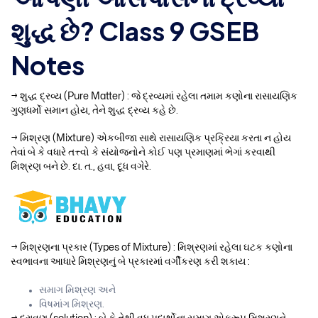
શુદ્ધ છે? Class 9 GSEB
Notes
→ શુદ્ધ દ્રવ્ય (Pure Matter) : જે દ્રવ્યમાં રહેલા તમામ કણોના રાસાયણિક
ગુણધર્મો સમાન હોય, તેને શુદ્ધ દ્રવ્ય કહે છે.
→ મિશ્રણ (Mixture) એકબીજા સાથે રાસાયણિક પ્રક્રિયા કરતા ન હોય
તેવાં બે કે વધારે તત્ત્વો કે સંયોજનોને કોઈ પણ પ્રમાણમાં ભેગાં કરવાથી
મિશ્રણ બને છે. દા. ત., હવા, દૂધ વગેરે.
→ મિશ્રણના પ્રકાર (Types of Mixture) : મિશ્રણમાં રહેલા ઘટક કણોના
સ્વભાવના આધારે મિશ્રણનું બે પ્રકારમાં વર્ગીકરણ કરી શકાય :
સમાગ મિશ્રણ અને
વિષમાંગ મિશ્રણ.