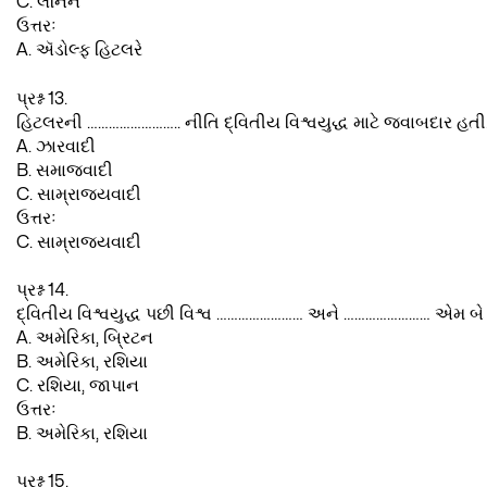
C. લેનિને
ઉત્તરઃ
A. ઍડોલ્ફ હિટલરે
પ્રશ્ન 13.
હિટલરની …………………….. નીતિ દ્વિતીય વિશ્વયુદ્ધ માટે જવાબદાર હતી
A. ઝારવાદી
B. સમાજવાદી
C. સામ્રાજ્યવાદી
ઉત્તરઃ
C. સામ્રાજ્યવાદી
પ્રશ્ન 14.
દ્વિતીય વિશ્વયુદ્ધ પછી વિશ્વ …………………… અને …………………… એમ બે મ
A. અમેરિકા, બ્રિટન
B. અમેરિકા, રશિયા
C. રશિયા, જાપાન
ઉત્તરઃ
B. અમેરિકા, રશિયા
પ્રશ્ન 15.