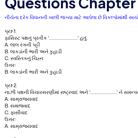
Questions Chapter 3
નીચેના દરેક વિધાનની ખાલી જગ્યા માટે આપેલા છે વિકલ્પોમાંથી સાચો 
પ્રશ્ન 1.
ફાસિસ્ટ પક્ષનું પ્રતીક ‘……………………….’ હતું.
A. લાલ રંગની પટ્ટી
B. લાકડાંની ભારી અને કુહાડી
C. સ્વસ્તિકનું ચિહ્ન
ઉત્તરઃ
B. લાકડાંની ભારી અને કુહાડી
પ્રશ્ન 2.
નાઝી પક્ષની વિચારસરણીમાં રાષ્ટ્રવાદ અને ‘……………………..’ ને સમન્
A. સામ્રાજ્યવાદ
B. સમાજવાદ
C. ફાસીવાદ
ઉત્તરઃ
A. સામ્રાજ્યવાદ