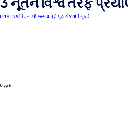
 નૂતન વિશ્વ તરફ પ્રય
વિકલ્પ શોધી, ખાલી જગ્યા પૂરો પ્રત્યેકનો 1 ગુણ)
વય હતો.