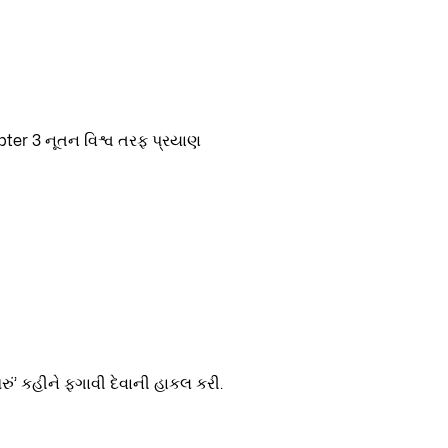
ું’ કહીને ફગાવી દેવાની હાકલ કરી.