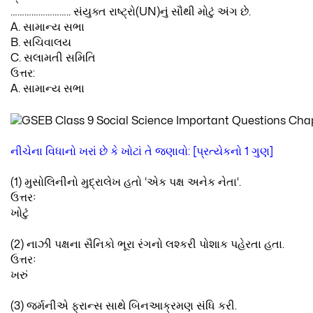
…………………….. સંયુક્ત રાષ્ટ્રો(UN)નું સૌથી મોટું અંગ છે.
A. સામાન્ય સભા
B. સચિવાલય
C. સલામતી સમિતિ
ઉત્તર:
A. સામાન્ય સભા
નીચેના વિધાનો ખરાં છે કે ખોટાં તે જણાવો: [પ્રત્યેકનો 1 ગુણ]
(1) મુસોલિનીનો મુદ્રાલેખ હતો ‘એક પક્ષ અનેક નેતા’.
ઉત્તરઃ
ખોટું
(2) નાઝી પક્ષના સૈનિકો ભૂરા રંગનો લશ્કરી પોશાક પહેરતા હતા.
ઉત્તરઃ
ખરું
(3) જર્મનીએ ફ્રાન્સ સાથે બિનઆક્રમણ સંધિ કરી.