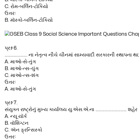
C. રોમ-બર્લિન-ટોકિયો
ઉત્તરઃ
B. મૉસ્કો-બર્લિન-ટોકિયો
પ્રશ્ન 6.
…………………. ના નેતૃત્વ નીચે ચીનમાં સામ્યવાદી સરકારની સ્થાપના થ
A. માઓ-સે-તુંગ
B. માઓ-ત્સ-ચુંગ
C. માઓ-ત્સ-શંગ
ઉત્તરઃ
A. માઓ-સે-તુંગ
પ્રશ્ન 7.
સંયુક્ત રાષ્ટ્રોનું મુખ્ય કાર્યાલય યુ.એસ.એ.ના ………………………… શહેર ખ
A. ન્યૂ યૉર્ક
B. વૉશિંગ્ટન
C. ઍન ફ્રન્સિસ્કો
ઉત્તરઃ