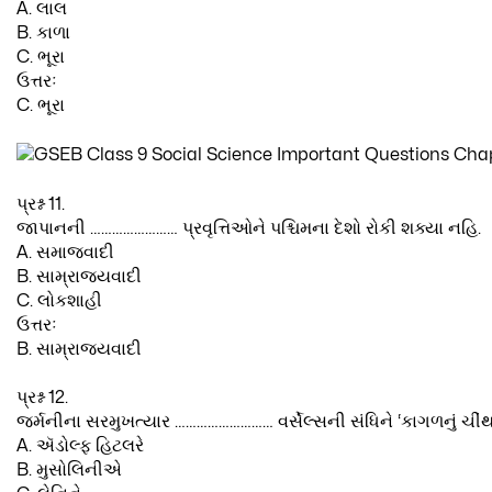
A. લાલ
B. કાળા
C. ભૂરા
ઉત્તરઃ
C. ભૂરા
પ્રશ્ન 11.
જાપાનની …………………… પ્રવૃત્તિઓને પશ્ચિમના દેશો રોકી શક્યા નહિ.
A. સમાજવાદી
B. સામ્રાજ્યવાદી
C. લોકશાહી
ઉત્તરઃ
B. સામ્રાજ્યવાદી
પ્રશ્ન 12.
જર્મનીના સરમુખત્યાર ……………………… વર્સેલ્સની સંધિને ‘કાગળનું ચીંથર
A. ઍડોલ્ફ હિટલરે
B. મુસોલિનીએ