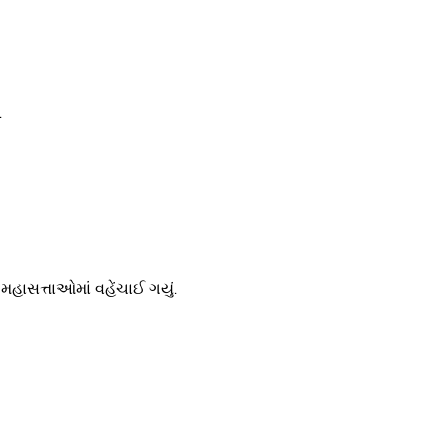
.
હાસત્તાઓમાં વહેંચાઈ ગયું.