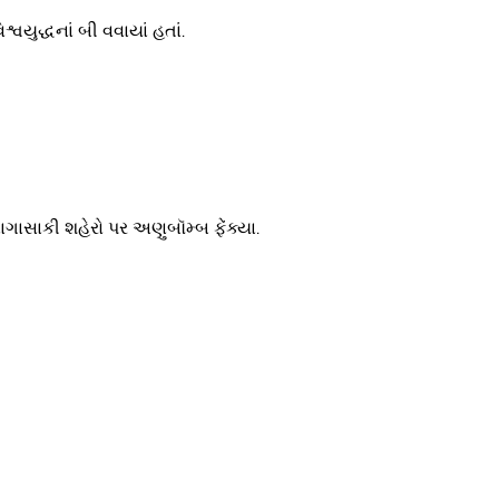
વયુદ્ધનાં બી વવાયાં હતાં.
ગાસાકી શહેરો પર અણુબૉમ્બ ફેંક્યા.