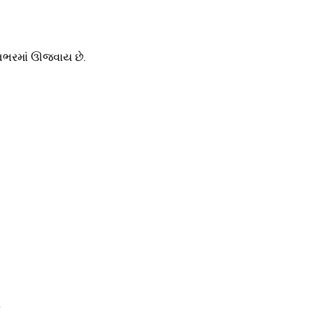
્વભરમાં ઊજવાય છે.
.