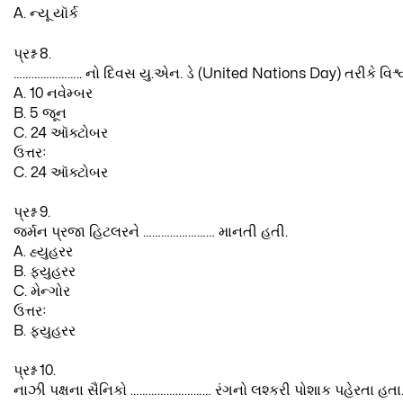
A. ન્યૂ યૉર્ક
પ્રશ્ન 8.
………………….. નો દિવસ યુ.એન. ડે (United Nations Day) તરીકે વિશ
A. 10 નવેમ્બર
B. 5 જૂન
C. 24 ઑક્ટોબર
ઉત્તરઃ
C. 24 ઑક્ટોબર
પ્રશ્ન 9.
જર્મન પ્રજા હિટલરને …………………… માનતી હતી.
A. હ્યુહરર
B. ફ્યુહરર
C. મેન્ગોર
ઉત્તરઃ
B. ફ્યુહરર
પ્રશ્ન 10.
નાઝી પક્ષના સૈનિકો ……………………… રંગનો લશ્કરી પોશાક પહેરતા હતા