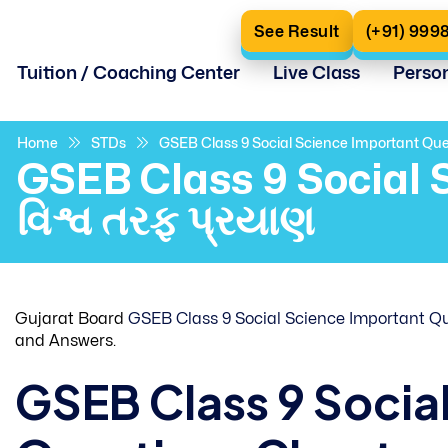
See Result
(+91) 999
Tuition / Coaching Center
Live Class
Perso
Home
STDs
GSEB Class 9 Social Science Important Ques
GSEB Class 9 Social 
વિશ્વ તરફ પ્રયાણ
Gujarat Board
GSEB Class 9 Social Science Important Q
and Answers.
GSEB Class 9 Socia