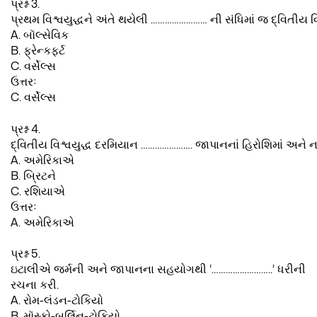
પ્રશ્ન 3.
પ્રથમ વિશ્વયુદ્ધને અંતે થયેલી …………………… ની સંધિમાં જ દ્વિતીય વિશ્
A. બૉલ્સેવિક
B. ફ્રેન્કફર્ટ
C. વર્સેલ્સ
ઉત્તરઃ
C. વર્સેલ્સ
પ્રશ્ન 4.
દ્વિતીય વિશ્વયુદ્ધ દરમિયાન …………………. જાપાનનાં હિરોશિમાં અને ના
A. અમેરિકાએ
B. બ્રિટને
C. રશિયાએ
ઉત્તરઃ
A. અમેરિકાએ
પ્રશ્ન 5.
ઇટાલીએ જર્મની અને જાપાનના સહયોગથી ‘……………………..’ ધરીની
રચના કરી.
A. રોમ-લંડન-ટોકિયો
B. મૉસ્કો-બર્લિન-ટોકિયો