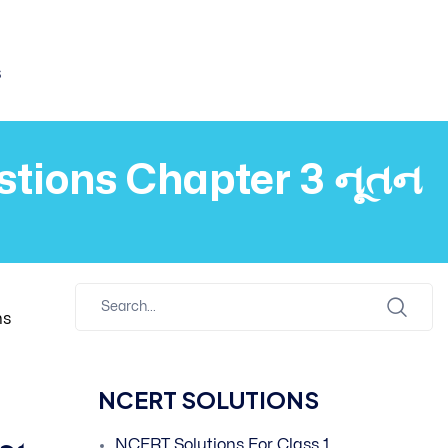
s
stions Chapter 3 નૂતન
ns
NCERT SOLUTIONS
NCERT Solutions For Class 1