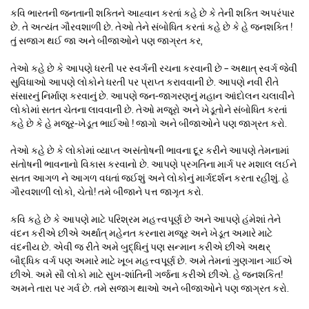
કવિ ભારતની જનતાની શક્તિને આહ્વાન કરતાં કહે છે કે તેની શક્તિ અપરંપાર
છે. તે અત્યંત ગૌરવશાળી છે. તેઓ તેને સંબોધિત કરતાં કહે છે કે હે જનશક્તિ !
તું સજાગ થઈ જા અને બીજાઓને પણ જાગ્રત કર,
તેઓ કહે છે કે આપણે ધરતી પર સ્વર્ગની રચના કરવાની છે – અથાત્ સ્વર્ગ જેવી
સુવિધાઓ આપણે લોકોને ધરતી પર પ્રાપ્ત કરાવવાની છે. આપણે નવી રીતે
સંસારનું નિર્માણ કરવાનું છે. આપણે જન-જાગરણનું મહાન આંદોલન ચલાવીને
લોકોમાં સતત ચેતના લાવવાની છે. તેઓ મજૂરો અને ખેડૂતોને સંબોધિત કરતાં
કહે છે કે હે મજૂર-ખેડૂત ભાઈઓ ! જાગો અને બીજાઓને પણ જાગ્રત કરો.
તેઓ કહે છે કે લોકોમાં વ્યાપ્ત અસંતોષની ભાવના દૂર કરીને આપણે તેમનામાં
સંતોષની ભાવનાનો વિકાસ કરવાનો છે. આપણે પ્રગતિના માર્ગ પર મશાલ લઈને
સતત આગળ ને આગળ વધતાં જઈશું અને લોકોનું માર્ગદર્શન કરતા રહીશું. હે
ગૌરવશાળી લોકો, ચેતો! તમે બીજાને પત્ત જાગૃત કરો.
કવિ કહે છે કે આપણે માટે પરિશ્રમ મહત્ત્વપૂર્ણ છે અને આપણે હંમેશાં તેને
વંદન કરીએ છીએ અર્થાત્ મહેનત કરનારા મજૂર અને ખેડૂત અમારે માટે
વંદનીય છે. એવી જ રીતે અમે બુદ્ધિનું પણ સન્માન કરીએ છીએ અથર્
બૌદ્ધિક વર્ગ પણ અમારે માટે ખૂબ મહત્ત્વપૂર્ણ છે. અમે તેમનાં ગુણગાન ગાઈએ
છીએ. અમે સૌ લોકો માટે સુખ-શાંતિની ગર્જના કરીએ છીએ. હે જનશકિત!
અમને તારા પર ગર્વ છે. તમે સજાગ થાઓ અને બીજાઓને પણ જાગ્રત કરો.