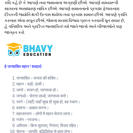
કવિ કહે છે કે આપણે નવા જમાનાના અગ્રણી છીએ. આપણે સમયરૂપી
સાગરના અસાધારણ નાવિક છીએ. આપણે સમાનતાનો પ્રકાશ ફેલાવનારા
દીપકની જ્યોતિ થકી ઉત્પન્ન થયેલા નવા પ્રકાશ સમાન છીએ. આપણે ક્રાંતિ
કરનારા એવા સપૂત છીએ, જેમના મનમાં વિજય પ્રાપ્ત કરવાની ધૂન સવાર છે,
હે ગતિશીલ અને પ્રદીપ્ત જનશક્તિ! તમે જાતે જાગો અને બીજાઓને પણ
જાગ્રત કરો.
हे जनशक्ति महान ! शब्दार्थ :
जनशक्ति – जनता की शक्ति।
महान – बड़ी, ऊंची।
जागो – सजग हो, जागरूक हो।
जगाओ – चेतना लाओ, जागरूक करो।
स्वर्ग – (यहाँ) जहाँ सुख ही सुख हो, वह स्थान।
बसाना – आबाद करना।
महाजागरण – लोगों में महान चेतना लाना।
गर्जन – गरजना।
अविराम – बिना सुस्ताए, निरंतर, विराम रहित।
चेतना – जागृति, बुद्धिविवेक से काम लेना।