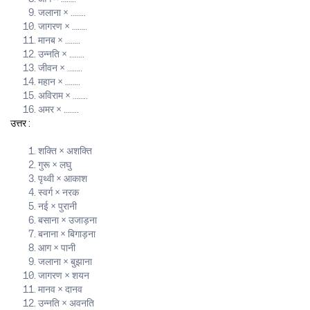
जलाना × ……..
जागरण × ……..
मानब × ……..
उन्नति × ……..
जीवन × ……..
महान × ……..
अविराम × ……..
अमर × ……..
उत्तर :
शक्ति × अशक्ति
गुरू × लघु
पृथ्वी × आकाश
स्वर्ग × नरक
नई × पुरानी
बसाना × उजाड़ना
बनाना × बिगाड़ना
आग × पानी
जलाना × बुझाना
जागरण × शयन
मानव × दानव
उन्नति × अवनति