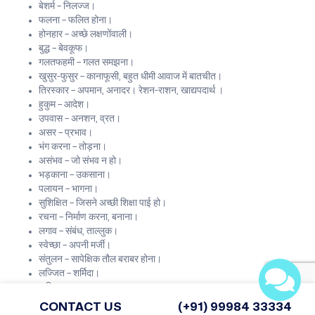
बेशर्म – निलज्ज।
फलना – फलित होना।
होनहार – अच्छे लक्षणोंवाली।
बुद्ध – बेवकूफ।
गलतफहमी – गलत समझना।
खुसुर-फुसुर – कानाफूसी, बहुत धीमी आवाज में बातचीत।
तिरस्कार – अपमान, अनादर। रेशन-राशन, खाद्यपदार्थ ।
हुकुम – आदेश।
उपवास – अनशन, व्रत।
असर – प्रभाव।
भंग करना – तोड़ना।
असंभव – जो संभव न हो।
भड़काना – उकसाना।
पलायन – भागना।
सुशिक्षित – जिसने अच्छी शिक्षा पाई हो।
रचना – निर्माण करना, बनाना।
लगाव – संबंध, ताल्लुक।
स्वेच्छा – अपनी मर्जी।
संतुलन – सापेक्षिक तौल बराबर होना।
लज्जित – शर्मिदा।
अडिग – अटला
जगाना – चैतन्य करना।
CONTACT US
(+91) 99984 33334