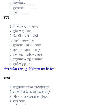
अत्याचार – …………..
वृद्धावस्था – …………..
पृथ्वी – …………..
उत्तर :
दयानंद = दया + आनंद
दुर्बल = दु: + बल
विद्यार्थी = विद्या + अर्थी
स्वार्थ = स्व + अर्थ
ग्रंथालय = ग्रंथ + आलय
तृष्णातुर = तृष्णा + आतुर
अत्याचार = अति + आचार
वृद्धावस्था = वृद्ध + अवस्था
पृथ्वी = पृथु + ई
निम्नलिखित शब्दसमूह के लिए एक शब्द लिखिए :
प्रश्न 1.
मृत्यु के बाद कर्तव्य का आदेशपत्र
वनस्पतियों के अध्ययन का शास्त्र
जीवनभर की घटनाओं का विवरण
सारा जीवन