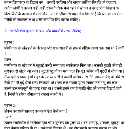
वनस्पतिशास्त्र के विद्वान बने। उनकी प्रतिभा और खराब आर्थिक स्थिति को देखकर
अनेक लोगों ने उनको बड़ी-बड़ी रकम के चैक भेजे वह पैसे डंकन ने प्राकृतिक विज्ञान के
विद्यार्थियों के कल्याण में लगा दिये। उनके जीवन से यह संदेश मिलता है कि धन का उपयोग
गरीबों की सहायता तथा अच्छे कार्यों के लिए करना चाहिए।
4. निम्नलिखित प्रश्नों के चार-पाँच वाक्यों में उत्तर लिखिए :
प्रश्न 1.
पोम्पीनगर के खंडहरों के कंकाल और एक व्यापारी के हाथ में अंतिम समय तक क्या था ? क्यों
?
उत्तर :
पोम्पीनगर के खंडहरों में खुदाई करते समय एक नरकंकाल मिला था। उसकी मुट्ठी को बड़ी
मुश्किल से खोला जा सका। मुट्ठी खुलने पर पता चला कि मृत व्यक्ति की मुट्ठी में सोना था।
ठीक इसी प्रकार इसी शहर के एक व्यापारी ने अपनी अंतिम सांस लेते समय तकिए के नीचे से
पैसों से भरी हुई थैली बाहर निकाली थी। जब तक उसके प्राण निकल नहीं गए, तब तक
उसने उसे मजबूती से पकड़ रखा था। इससे उनमें धन के प्रति मोह की भावना दिखाई देती
है, जिन्हें वे हमेशा संभालकर रखना चाहते थे।
प्रश्न 2.
डंकन वनस्पतिशास्त्र का महापंडित कैसे बना ?
उत्तर :
डंकन स्कॉटलैंड में रहनेवाले एक गरीब बुनकर का पुत्र था। वह अनपढ़, अशक्त, कुबड़ा था
तथा कंगाल परिवार से था। उसे बच्चे चिढ़ाते थे। वह दोर चराने का काम करता था और