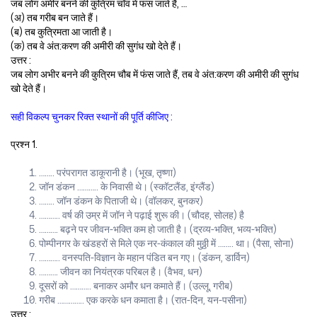
जब लोग अमीर बनने की कुत्रिम चाँव में फंस जाते हैं, …
(अ) तब गरीब बन जाते हैं।
(ब) तब कुत्रिमता आ जाती है।
(क) तब वे अंत:करण की अमीरी की सुगंध खो देते हैं।
उत्तर :
जब लोग अभीर बनने की कुत्रिम चौब में फंस जाते हैं, तब वे अंत:करण की अमीरी की सुगंध
खो देते हैं।
सही विकल्प चुनकर रिक्त स्थानों की पूर्ति कीजिए :
प्रश्न 1.
…….. परंपरागत डाकूरानी है। (भूख, तृष्णा)
जॉन डंकन ……….. के निवासी थे। (स्कॉटलैंड, इंग्लैंड)
…….. जॉन डंकन के पिताजी थे। (वॉलकर, बुनकर)
……….. वर्ष की उम्र में जॉन ने पढ़ाई शुरू की। (चौदह, सोलह) है
………. बढ़ने पर जीवन-भक्ति कम हो जाती है। (द्रव्य-भक्ति, भव्य-भक्ति)
पोम्पीनगर के खंडहरों से मिले एक नर-कंकाल की मुठ्ठी में …….. था। (पैसा, सोना)
……….. वनस्पति-विज्ञान के महान पंडित बन गए। (डंकन, डार्विन)
………. जीवन का नियंत्रक परिबल है। (वैभव, धन)
दूसरों को ……….. बनाकर अमौर धन कमाते हैं। (उल्लू, गरीब)
गरीब ………….. एक करके धन कमाता है। (रात-दिन, यन-पसीना)
उत्तर :