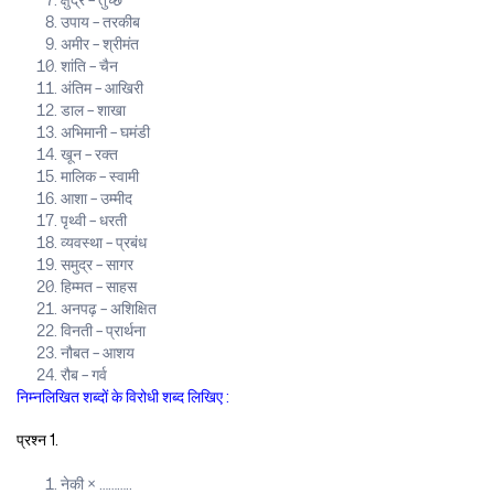
क्षुद्र – तुच्छ
उपाय – तरकीब
अमीर – श्रीमंत
शांति – चैन
अंतिम – आखिरी
डाल – शाखा
अभिमानी – घमंडी
खून – रक्त
मालिक – स्वामी
आशा – उम्मीद
पृथ्वी – धरती
व्यवस्था – प्रबंध
समुद्र – सागर
हिम्मत – साहस
अनपढ़ – अशिक्षित
विनती – प्रार्थना
नौबत – आशय
रौब – गर्व
निम्नलिखित शब्दों के विरोधी शब्द लिखिए :
प्रश्न 1.
नेकी × ………..