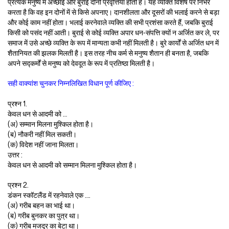
प्रत्येक मनुष्य में अच्छाई और बुराई दोनों प्रवृत्तियाँ होती हैं। यह व्यक्ति विशेष पर निर्भर
करता है कि वह इन दोनों में से किसे अपनाए। दानशीलता और दूसरों की भलाई करने से बड़ा
और कोई काम नहीं होता। भलाई करनेवाले व्यक्ति की सभी प्रशंसा करते हैं, जबकि बुराई
किसी को पसंद नहीं आती। बुराई से कोई व्यक्ति अपार धन-संपत्ति क्यों न अर्जित कर ले, पर
समाज में उसे अच्छे व्यक्ति के रूप में मान्यता कभी नहीं मिलती है। बुरे कार्यों से अर्जित धन में
शैतानियत की झलक मिलती है। इस तरह नीच कर्म से मनुष्य शैतान ही बनता है, जबकि
अपने सद्कर्मों से मनुष्य को देवदूत के रूप में प्रतिष्ठा मिलती है।
सही वाक्यांश चुनकर निम्नलिखित विधान पूर्ण कीजिए :
प्रश्न 1.
केवल धन से आदमी को …
(अ) सम्मान मिलना मुश्किल होता है।
(ब) नौकरी नहीं मिल सकती।
(क) विदेश नहीं जाना मिलता।
उत्तर :
केवल धन से आदमी को सम्मान मिलना मुश्किल होता है।
प्रश्न 2.
डंकन स्कॉटलैंड में रहनेवाले एक ….
(अ) गरीब बहन का भाई था।
(ब) गरीब बुनकर का पुत्र था।
(क) गरीब मजदूर का बेटा था।