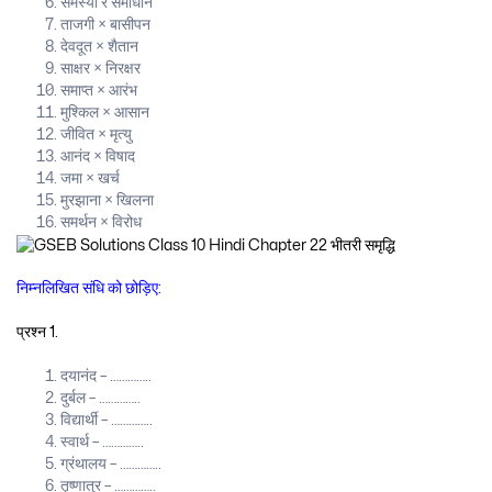
समस्या र समाधान
ताजगी × बासीपन
देवदूत × शैतान
साक्षर × निरक्षर
समाप्त × आरंभ
मुश्किल × आसान
जीवित × मृत्यु
आनंद × विषाद
जमा × खर्च
मुरझाना × खिलना
समर्थन × विरोध
निम्नलिखित संधि को छोड़िए:
प्रश्न 1.
दयानंद – …………..
दुर्बल – …………..
विद्यार्थी – …………..
स्वार्थ – …………..
ग्रंथालय – …………..
तृष्णातुर – …………..