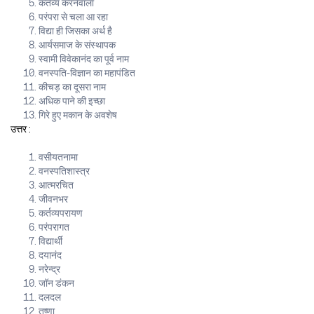
कर्तव्य करनेवाला
परंपरा से चला आ रहा
विद्या ही जिसका अर्थ है
आर्यसमाज के संस्थापक
स्वामी विवेकानंद का पूर्व नाम
वनस्पति-विज्ञान का महापंडित
कीचड़ का दूसरा नाम
अधिक पाने की इच्छा
गिरे हुए मकान के अवशेष
उत्तर :
वसीयतनामा
वनस्पतिशास्त्र
आत्मरचित
जीवनभर
कर्तव्यपरायण
परंपरागत
विद्यार्थी
दयानंद
नरेन्द्र
जॉन डंकन
दलदल
तृष्णा