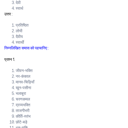
देवी
स्वार्थ
उत्तर :
प्रतिष्ठित
लोभी
दैवीय
स्वार्थी
निम्नलिखित समास को पहचानिए :
प्रश्न 1.
जीवन-भक्ति
नर-कंकाल
मानव-चिड़ियाँ
खून-पसीना
भलाबूरा
चरणकमल
द्रव्यभक्ति
ताजगीभरी
कीर्ति-स्तंभ
छोटे-बड़े
धन-राशि