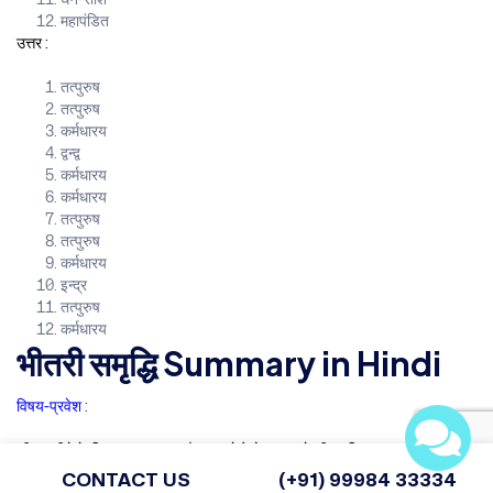
महापंडित
उत्तर :
तत्पुरुष
तत्पुरुष
कर्मधारय
द्वन्द्व
कर्मधारय
कर्मधारय
तत्पुरुष
तत्पुरुष
कर्मधारय
इन्द्र
तत्पुरुष
कर्मधारय
भीतरी समृद्धि Summary in Hindi
विषय-प्रवेश :
जीवन जीने के लिए धन आवश्यक है। धन से ऐशो-आराम से जीवन जिया जा सकता है और
मनचाही चीजें अर्जित की जा सकती हैं। इसे भौतिक सुख कहा जाता है। भौतिक सुख की
CONTACT US
(+91) 99984 33334