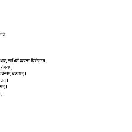
 धातु साधितं कृदन्त विशेषणम्।
विशेषणम्।
यबन्तम् अव्ययम्।
न्तम्।
ययम्।
म्।