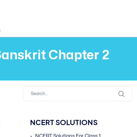
s
Sanskrit Chapter 2
s
NCERT SOLUTIONS
NCERT Solutions For Class 1