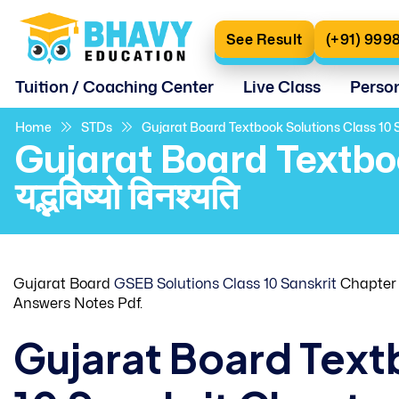
See Result
(+91) 999
Tuition / Coaching Center
Live Class
Perso
Home
STDs
Gujarat Board Textbook Solutions Class 10 Sans
Gujarat Board Textbo
यद्भविष्यो विनश्यति
Gujarat Board
GSEB Solutions Class 10 Sanskrit
Chapter 2
Answers Notes Pdf.
Gujarat Board Text