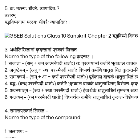
5. कः मत्स्यः धीवरैः व्यापादितः?
उत्तरम्:
यद्भविष्यनामा मत्स्यः धीवरैः व्यापादितः।
3. अधोलिखितानां कृदन्तानां प्रकारं लिखत
Name the type of the following कृदन्तऽ:।
1. सजाता – (सम् + जन् आत्मनेपदी धातोः) तः प्रत्ययान्तं कर्तरि भूतकाल वाचकं
2. अनुष्ठेयम् – (अनु + स्था परस्मैपदी धातोः विध्यर्थ कर्मणि धातुसाधितं कृदन्त-
3. समाकर्ण्य – (सम् + आ + कर्ण परस्मैपदी धातोः) पूर्वकाल वाचकं धातुसाधितं ल्
4. बद्धः (बन्ध् परस्मैपदी धातोः) कर्तरि भूतकाल वाचकं धातुसाधितम् विशेषण-कृद
5. अवस्थातुम् – (अव + स्था परस्मैपदी धातोः) हेत्वर्थकं धातुसाधितं तुमन्तम् अव्
6. गन्तव्यम् – (गम् परस्मैपदी धातोः) विध्यर्थकं कर्मणि धातुसाधितं कृदन्त-विशेषण
4. समासप्रकारं लिखत –
Name the type of the compound:
1. जलाशयः –