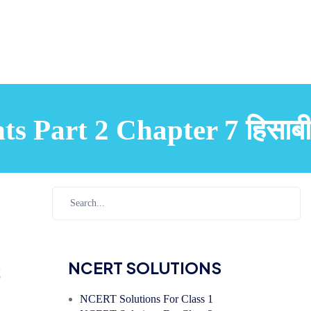
s Part 2 Chapter 7 हिसाबी
s
NCERT SOLUTIONS
NCERT Solutions For Class 1