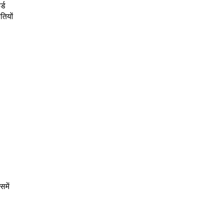
्ड
तियों
समें