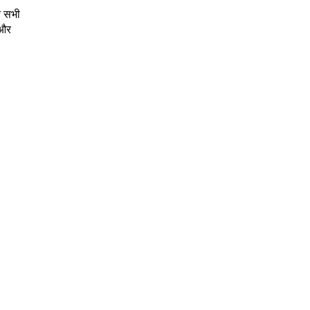
न सभी
 और