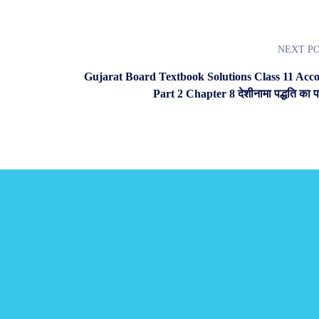
NEXT P
Gujarat Board Textbook Solutions Class 11 Acc
Part 2 Chapter 8 देशीनामा पद्धति का 
s.
blished every month