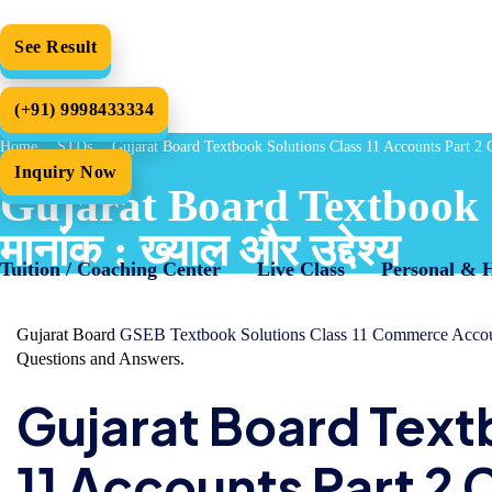
See Result
(+91) 9998433334
Home
STDs
Gujarat Board Textbook Solutions Class 11 Accounts Part 2 Chap
Inquiry Now
Gujarat Board Textbook S
मानांक : ख्याल और उद्देश्य
Tuition / Coaching Center
Live Class
Personal & 
Gujarat Board
GSEB Textbook Solutions Class 11 Commerce Acco
Questions and Answers.
Gujarat Board Text
11 Accounts Part 2 Ch