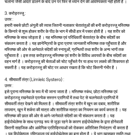
चलाना जैसी आदतें डालने के बाद उन पर फिर से ध्यान देने की आवश्यकता नहीं होती है ।
3. करोड़रज्जु :
उत्तर :
हमारी सबसे छोटी अंगूली की व्यास जितनी नलाकार चेतातंतुओं की बनी करोड़रज्जु मस्तिष्क
के किनारे से शुरू होकर शरीर के पीठ के भाग में सीधी हार में पसार होती है । यह शरीर को
मस्तिष्क के साथ जोड़ता है । यह मस्तिष्क एवं परिधिवर्ती चेतातंत्र के बीच संदेशों का
संकलन करता है । यह ज्ञानेन्द्रियों के द्वारा प्राप्त जानकारी मस्तिष्क तक पहुँचाता है और
मस्तिष्क की ओर से आनेवाले संदेशों को स्नायुओं, ग्रन्थियों तथा शरीर के अन्य भागों तक
पहुँचाता है । इस तरह करोड़रज्जु मस्तिष्क एवं शरीर के विविध अवयवों के बीच संदेशों का
वहन मार्ग है । करोड़रज्जु की चेताओं को चोट पहुँचते पैर या हाथ पर लकवे की शिकायत हो
सकती है । यह करोड़रज्जु की चोट पर आधार रखता है कि चोट कितनी गंभीर है ।
4. सीमावर्ती तंत्र (Limlelc Systero) :
उत्तर :
इसे पुराना मस्तिष्क के रूप में भी जाना जाता है । मस्तिष्क स्कंध, छोटा मस्तिष्क एवं
करोड़रज्जु रखनेवाले प्रत्येक सस्तन प्राणियों में तथा पेट से चलनेवाले प्राणियों में
सीमावर्ती तंत्र देखने को मिलता है । सीमावर्ती तंत्र शरीर में खून का दबाव, शारीरिक
तापमान, खून में शर्करा की मात्रा और शारीरिक मात्रा का नियमन का कार्य करता है । यह
मस्तिष्क की छाल की ओर से आने-जानेवाले संदेशों का भी संकलन करता है । यह
हाईपोथेलेम्स के साथ प्रगाढ़ रूप से जुड़ा रहने के कारण हाईपोथेलेम्स के द्वारा होनेवाली
कितनी साहजिक और आवेगिक प्रतिक्रियाओं को रोककर अतिरिक्त नियंत्रण भी करता है
। यह हिपोकेम्पस, एमिगडाला एवं हाईपोथेलेम्स का बना होता है । ये भाग खासकर स्मृति तथा