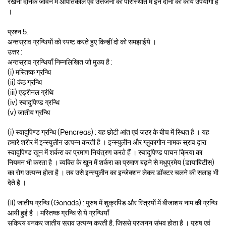
रखना दैनिक जीवन में आपातकाल एवं उत्तेजना की परिस्थिति में इन दोनों का कार्य उपयोगी है
।
प्रश्न 5.
अन्तस्राव ग्रन्थियों को स्पष्ट करते हुए किन्हीं दो को समझाईये ।
उत्तर :
अन्तस्राव ग्रन्थियाँ निम्नलिखित जो मुख्य है :
(i) मस्तिष्क ग्रन्थि
(ii) कंठ ग्रन्थि
(iii) एड्रीनल ग्रंथि
(iv) स्वादुपिण्ड ग्रन्थि
(v) जातीय ग्रन्थि
(i) स्वादुपिण्ड ग्रन्थि (Pencreas) : यह छोटी आंत एवं जठर के बीच में स्थित है । यह
हमारे शरीर में इन्स्युलीन उत्पन्न करती है । इन्स्युलीन और ग्लुकागोन नामक स्राव द्वारा
स्वादुपिण्ड खून में शर्करा का प्रमाण नियंत्रण करते हैं । स्वादुपिण्ड पाचन क्रिया का
नियमन भी करता है । व्यक्ति के खून में शर्करा का प्रमाण बढ़ने से मधुप्रमेय (डायाबिटीस)
का रोग उत्पन्न होता है । तब उसे इन्स्युलीन का इन्जेक्शन लेकर डॉक्टर चलने की सलाह भी
देते है ।
(ii) जातीय ग्रन्थि (Gonads) : पुरुष में शुक्रपिंड और स्त्रियों में बीजाशय नाम की ग्रन्थि
आयी हुई है । मस्तिष्क ग्रन्थि से ये ग्रन्थियाँ
सक्रिय बनकर जातीय स्राव उत्पन्न करती है, जिससे प्रजनन संभव होता है । पुरुष एवं