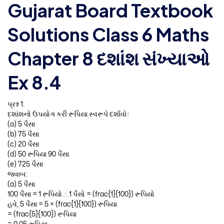
Gujarat Board Textbook
Solutions Class 6 Maths
Chapter 8 દશાંશ સંખ્યાઓ
Ex 8.4
પ્રશ્ન 1.
દશાંશનો ઉપયોગ કરી રૂપિયા સ્વરૂપે દર્શાવોઃ
(a) 5 પૈસા
(b) 75 પૈસા
(c) 20 પૈસા
(d) 50 રૂપિયા 90 પૈસા
(e) 725 પૈસા
જવાબ:
(a) 5 પૈસા
100 પૈસા = 1 રૂપિયો ∴ 1 પૈસો = (frac{1}{100}) રૂપિયો
હવે, 5 પૈસા = 5 × (frac{1}{100}) રૂપિયા
= (frac{5}{100}) રૂપિયા