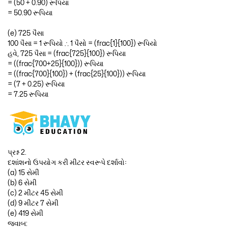
= (50 + 0.90) રૂપિયા
= 50.90 રૂપિયા
(e) 725 પૈસા
100 પૈસા = 1 રૂપિયો ∴ 1 પૈસો = (frac{1}{100}) રૂપિયો
હવે, 725 પૈસા = (frac{725}{100}) રૂપિયા
= ((frac{700+25}{100})) રૂપિયા
= ((frac{700}{100}) + (frac{25}{100})) રૂપિયા
= (7 + 0.25) રૂપિયા
= 7.25 રૂપિયા
પ્રશ્ન 2.
દશાંશનો ઉપયોગ કરી મીટર સ્વરૂપે દર્શાવોઃ
(a) 15 સેમી
(b) 6 સેમી
(c) 2 મીટર 45 સેમી
(d) 9 મીટર 7 સેમી
(e) 419 સેમી
જવાબ: