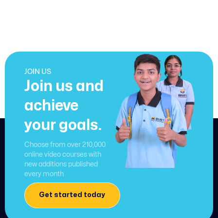
JOIN US
Join us and
achieve
your goals.
Choose from over 210,000
online video courses with
new additions published
every month
Get started today