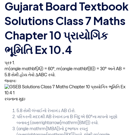
Gujarat Board Textbook
Solutions Class 7 Maths
Chapter 10 પ્રાયોગિક
ભૂમિતિ Ex 10.4
પ્રશ્ન 1.
m(angle mathbf{A}) = 60°, m(angle mathbf{B}) = 30° અને AB =
5.8 સેમી હોય તેવો ∆ABC રચો.
જવાબઃ
રચનાના મુદ્દાઃ
5.8 સેમી લંબાઈનો રેખાખંડ AB દોરો.
પરિકરની મદદથી AB રેખાખંડના B બિંદુએ 60°ના માપનો ખૂણો
બનાવતું (overrightarrow{mathrm{BM}}) રચો.
(angle mathrm{MBA})નો દુભાજક રચતું
(overrightarrow{mathrm{BX}})રચો. જેથી m(angle