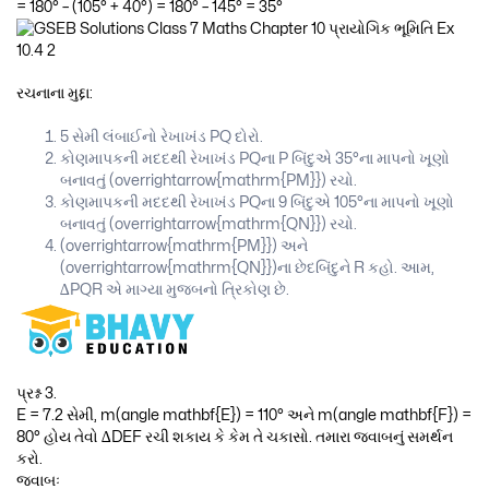
= 180° – (105° + 40°) = 180° – 145° = 35°
રચનાના મુદ્દા:
5 સેમી લંબાઈનો રેખાખંડ PQ દોરો.
કોણમાપકની મદદથી રેખાખંડ PQના P બિંદુએ 35°ના માપનો ખૂણો
બનાવતું (overrightarrow{mathrm{PM}}) રચો.
કોણમાપકની મદદથી રેખાખંડ PQના 9 બિંદુએ 105°ના માપનો ખૂણો
બનાવતું (overrightarrow{mathrm{QN}}) રચો.
(overrightarrow{mathrm{PM}}) અને
(overrightarrow{mathrm{QN}})ના છેદબિંદુને R કહો. આમ,
∆PQR એ માગ્યા મુજબનો ત્રિકોણ છે.
પ્રશ્ન 3.
E = 7.2 સેમી, m(angle mathbf{E}) = 110° અને m(angle mathbf{F}) =
80° હોય તેવો ∆DEF રચી શકાય કે કેમ તે ચકાસો. તમારા જવાબનું સમર્થન
કરો.
જવાબઃ