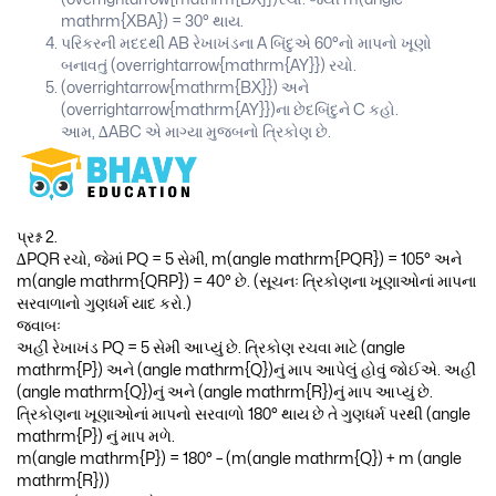
mathrm{XBA}) = 30° થાય.
પરિકરની મદદથી AB રેખાખંડના A બિંદુએ 60°નો માપનો ખૂણો
બનાવતું (overrightarrow{mathrm{AY}}) રચો.
(overrightarrow{mathrm{BX}}) અને
(overrightarrow{mathrm{AY}})ના છેદબિંદુને C કહો.
આમ, ∆ABC એ માગ્યા મુજબનો ત્રિકોણ છે.
પ્રશ્ન 2.
∆PQR રચો, જેમાં PQ = 5 સેમી, m(angle mathrm{PQR}) = 105° અને
m(angle mathrm{QRP}) = 40° છે. (સૂચનઃ ત્રિકોણના ખૂણાઓનાં માપના
સરવાળાનો ગુણધર્મ યાદ કરો.)
જવાબઃ
અહીં રેખાખંડ PQ = 5 સેમી આપ્યું છે. ત્રિકોણ રચવા માટે (angle
mathrm{P}) અને (angle mathrm{Q})નું માપ આપેલું હોવું જોઈએ. અહીં
(angle mathrm{Q})નું અને (angle mathrm{R})નું માપ આપ્યું છે.
ત્રિકોણના ખૂણાઓનાં માપનો સરવાળો 180° થાય છે તે ગુણધર્મ પરથી (angle
mathrm{P}) નું માપ મળે.
m(angle mathrm{P}) = 180° – (m(angle mathrm{Q}) + m (angle
mathrm{R}))