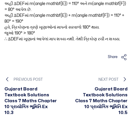
અહીં ∆DEFમાં m(angle mathbf{E}) = 110° અને m(angle mathbf{F})
= 80° આપેલ છે.
અહીં ∆DEFમાં m(angle mathbf{E}) + m(angle mathbf{F}) = 110° +
80° = 190°
હવે, ત્રિકોણના ત્રણે ખૂણાઓનાં માપનો સરવાળો 180° થાય.
જુઓ 190° > 180°
∴ ∆DEFમાં ખૂણાનાં આપેલાં માપ શક્ય નથી. તેથી ત્રિકોણ રચી ન શકાય.
Share
PREVIOUS POST
NEXT POST
Gujarat Board
Gujarat Board
Textbook Solutions
Textbook Solutions
Class 7 Maths Chapter
Class 7 Maths Chapter
10 પ્રાયોગિક ભૂમિતિ Ex
10 પ્રાયોગિક ભૂમિતિ Ex
10.3
10.5