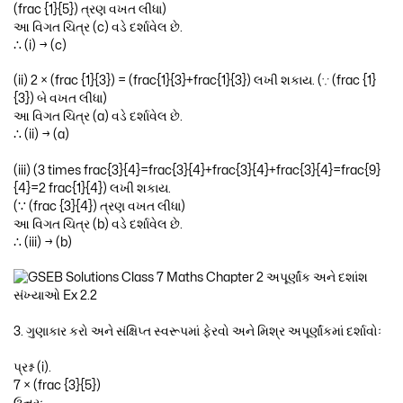
(frac {1}{5}) ત્રણ વખત લીધા)
આ વિગત ચિત્ર (c) વડે દર્શાવેલ છે.
∴ (i) → (c)
(ii) 2 × (frac {1}{3}) = (frac{1}{3}+frac{1}{3}) લખી શકાય. (∵ (frac {1}
{3}) બે વખત લીધા)
આ વિગત ચિત્ર (a) વડે દર્શાવેલ છે.
∴ (ii) → (a)
(iii) (3 times frac{3}{4}=frac{3}{4}+frac{3}{4}+frac{3}{4}=frac{9}
{4}=2 frac{1}{4}) લખી શકાય.
(∵ (frac {3}{4}) ત્રણ વખત લીધા)
આ વિગત ચિત્ર (b) વડે દર્શાવેલ છે.
∴ (iii) → (b)
3. ગુણાકાર કરો અને સંક્ષિપ્ત સ્વરૂપમાં ફેરવો અને મિશ્ર અપૂર્ણાંકમાં દર્શાવોઃ
પ્રશ્ન (i).
7 × (frac {3}{5})