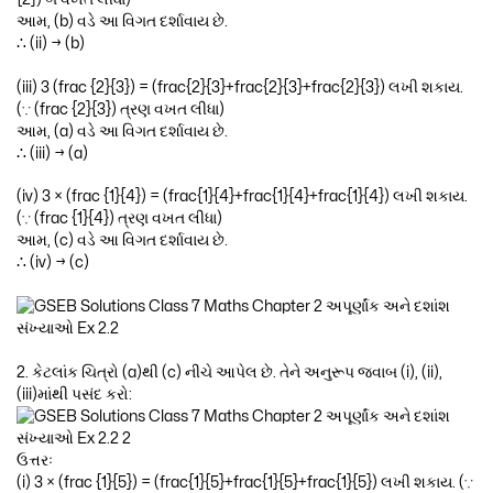
આમ, (b) વડે આ વિગત દર્શાવાય છે.
∴ (ii) → (b)
(iii) 3 (frac {2}{3}) = (frac{2}{3}+frac{2}{3}+frac{2}{3}) લખી શકાય.
(∵ (frac {2}{3}) ત્રણ વખત લીધા)
આમ, (a) વડે આ વિગત દર્શાવાય છે.
∴ (iii) → (a)
(iv) 3 × (frac {1}{4}) = (frac{1}{4}+frac{1}{4}+frac{1}{4}) લખી શકાય.
(∵ (frac {1}{4}) ત્રણ વખત લીધા)
આમ, (c) વડે આ વિગત દર્શાવાય છે.
∴ (iv) → (c)
2. કેટલાંક ચિત્રો (a)થી (c) નીચે આપેલ છે. તેને અનુરૂપ જવાબ (i), (ii),
(iii)માંથી પસંદ કરો:
ઉત્તરઃ
(i) 3 × (frac {1}{5}) = (frac{1}{5}+frac{1}{5}+frac{1}{5}) લખી શકાય. (∵