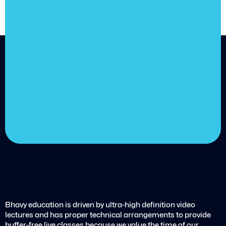
Join us and
achieve
your goals.
Choose from over 210,000
online video courses with
new additions published
every month
Get started today
Bhavy education is driven by ultra-high definition video
lectures and has proper technical arrangements to provide
buffer-free live classes because we value the time of our