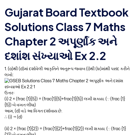
Gujarat Board Textbook
Solutions Class 7 Maths
Chapter 2 અપૂર્ણાંક અને
દશાંશ સંખ્યાઓ Ex 2.2
1. (a)થી (d)માં દર્શાવેલી આકૃતિને અનુરૂપ જવાબ (i)થી (iv)માંથી પસંદ કરીને
લખો:
ઉત્તરઃ
(i) 2 × (frac {1}{5}) = (frac{1}{5}+frac{1}{5}) લખી શકાય. (∵ (frac {1}
{5}) બે વખત લીધા)
આમ, (d) વડે આ વિગત દર્શાવાય છે.
∴ (i) → (d)
(ii) 2 × (frac {1}{2}) = (frac{1}{2}+frac{1}{2}) લખી શકાય. (∵ (frac {1}
{2}) બે વખત લીધા)