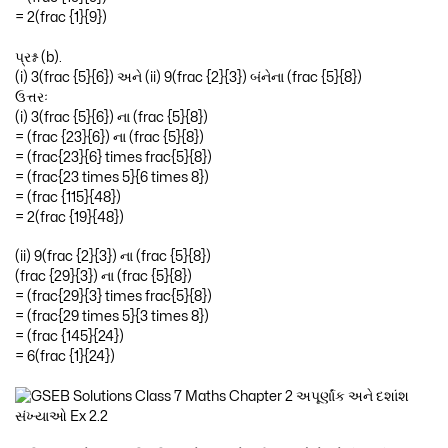
= 2(frac {1}{9})
પ્રશ્ન (b).
(i) 3(frac {5}{6}) અને (ii) 9(frac {2}{3}) બંનેના (frac {5}{8})
ઉત્તરઃ
(i) 3(frac {5}{6}) ના (frac {5}{8})
= (frac {23}{6}) ના (frac {5}{8})
= (frac{23}{6} times frac{5}{8})
= (frac{23 times 5}{6 times 8})
= (frac {115}{48})
= 2(frac {19}{48})
(ii) 9(frac {2}{3}) ના (frac {5}{8})
(frac {29}{3}) ના (frac {5}{8})
= (frac{29}{3} times frac{5}{8})
= (frac{29 times 5}{3 times 8})
= (frac {145}{24})
= 6(frac {1}{24})