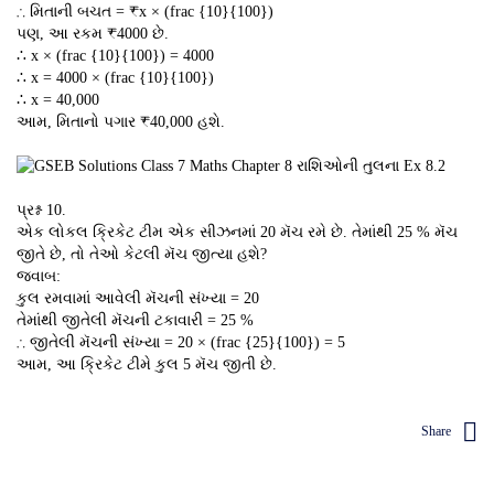
∴ મિતાની બચત = ₹x × (frac {10}{100})
પણ, આ રકમ ₹4000 છે.
∴ x × (frac {10}{100}) = 4000
∴ x = 4000 × (frac {10}{100})
∴ x = 40,000
આમ, મિતાનો પગાર ₹40,000 હશે.
પ્રશ્ન 10.
એક લોકલ ક્રિકેટ ટીમ એક સીઝનમાં 20 મૅચ રમે છે. તેમાંથી 25 % મૅચ
જીતે છે, તો તેઓ કેટલી મૅચ જીત્યા હશે?
જવાબ:
કુલ રમવામાં આવેલી મૅચની સંખ્યા = 20
તેમાંથી જીતેલી મૅચની ટકાવારી = 25 %
∴ જીતેલી મૅચની સંખ્યા = 20 × (frac {25}{100}) = 5
આમ, આ ક્રિકેટ ટીમે કુલ 5 મૅચ જીતી છે.
Share