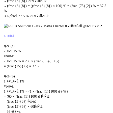
∴ (frac {3}{8}) ભાગ રંગીન છે.
∴ (frac {3}{8}) = ((frac {3}{8}) × 100) % = (frac {75}{2}) % = 37.5
%
આકૃતિનો 37.5 % ભાગ રંગીન છે.
4. શોધો:
પ્રશ્ન (a)
250ના 15 %
જવાબ:
250ના 15 % = 250 × (frac {15}{100})
= (frac {75}{2}) = 37.5
પ્રશ્ન (b)
1 કલાકનો 1%
જવાબ:
1 કલાકનો 1% = (1 × (frac {1}{100}))કલાક
= (60 × (frac {1}{100})) મિનિટ
= (frac {3}{5}) મિનિટ
= (frac {3}{5}) × 60મિનિટ
= 36 સેકન્ડ