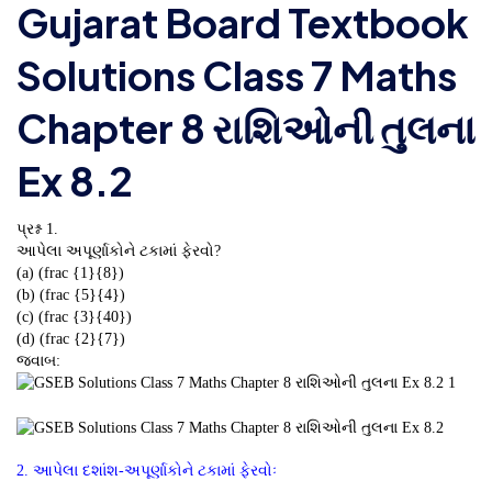
Gujarat Board Textbook
Solutions Class 7 Maths
Chapter 8 રાશિઓની તુલના
Ex 8.2
પ્રશ્ન 1.
આપેલા અપૂર્ણાકોને ટકામાં ફેરવો?
(a) (frac {1}{8})
(b) (frac {5}{4})
(c) (frac {3}{40})
(d) (frac {2}{7})
જવાબ:
2. આપેલા દશાંશ-અપૂર્ણાકોને ટકામાં ફેરવોઃ