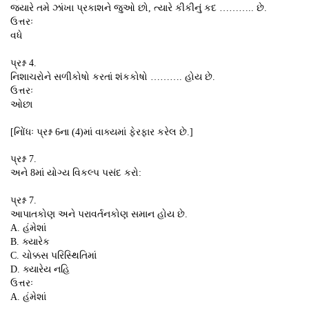
જ્યારે તમે ઝાંખા પ્રકાશને જુઓ છો, ત્યારે કીકીનું કદ ……….. છે.
ઉત્તરઃ
વધે
પ્રશ્ન 4.
નિશાચરોને સળીકોષો કરતાં શંકકોષો ………. હોય છે.
ઉત્તરઃ
ઓછા
[નિોંધઃ પ્રશ્ન 6ના (4)માં વાક્યમાં ફેરફાર કરેલ છે.]
પ્રશ્ન 7.
અને 8માં યોગ્ય વિકલ્પ પસંદ કરો:
પ્રશ્ન 7.
આપાતકોણ અને પરાવર્તનકોણ સમાન હોય છે.
A. હંમેશાં
B. ક્યારેક
C. ચોક્કસ પરિસ્થિતિમાં
D. ક્યારેય નહિ
ઉત્તરઃ
A. હંમેશાં