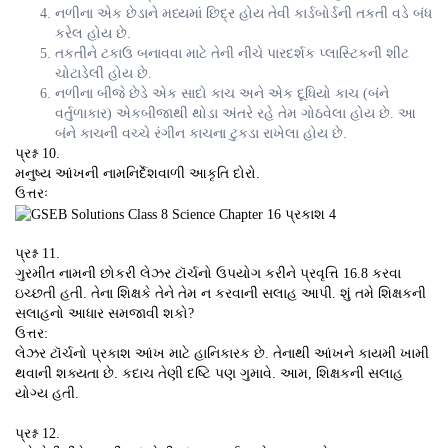
નળીના એક છેડાને મધ્યમાં છિદ્ર હોય તેવી કાર્ડબોર્ડની તકતી વડે બંધ
કરેલ હોય છે.
તકતીને ટકાઉ બનાવવા માટે તેની નીચે પારદર્શક પ્લાસ્ટિકની શીટ
ચોટાડેલી હોય છે.
નળીના બીજે છેડે એક સાદો કાચ અને એક દૂધિયો કાચ (બંને
વર્તુળાકાર) એકબીજાથી થોડા અંતરે રહે તેમ ગોઠવેલા હોય છે. આ
બંને કાચની વચ્ચે રંગીન કાચના ટુકડા રાખેલા હોય છે.
પ્રશ્ન 10.
મનુષ્ય આંખની નામનિર્દેશવાળી આકૃતિ દોરો.
ઉત્તરઃ
પ્રશ્ન 11.
ગુરમીત નામની છોકરી લેઝર ટૉર્ચનો ઉપયોગ કરીને પ્રવૃત્તિ 16.8 કરવા
ઇચ્છતી હતી. તેના શિક્ષકે તેને તેમ ન કરવાની સલાહ આપી. શું તમે શિક્ષકની
સલાહનો આધાર સમજાવી શકો?
ઉત્તર:
લેઝર ટૉર્ચનો પ્રકાશ આંખ માટે હાનિકારક છે. તેનાથી આંખને કાયમી ખામી
થવાની શક્યતા છે. કદાચ તેણી દષ્ટિ પણ ગુમાવે. આમ, શિક્ષકની સલાહ
યોગ્ય હતી.
પ્રશ્ન 12.