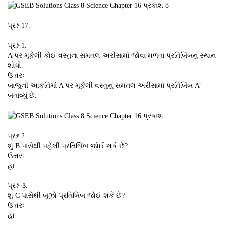
પ્રશ્ન 17.
પ્રશ્ન 1.
A પર મૂકેલી કોઈ વસ્તુના સમતલ અરીસામાં જોવા મળતા પ્રતિબિંબનું સ્થાન
શોધો.
ઉત્તરઃ
બાજુની આકૃતિમાં A પર મૂકેલી વસ્તુનું સમતલ અરીસામાં પ્રતિબિંબ A’
બતાવ્યું છે.
પ્રશ્ન 2.
શું B પાસેથી પહેલી પ્રતિબિંબ જોઈ શકે છે?
ઉત્તરઃ
હા
પ્રશ્ન ૩.
શું C પાસેથી બૂઝો પ્રતિબિંબ જોઈ શકે છે?
ઉત્તરઃ
હા