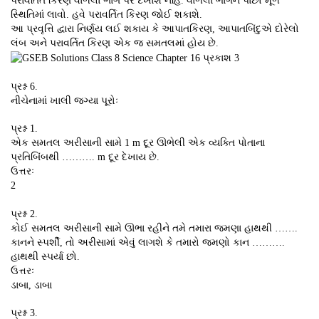
પરાવર્તિત કિરણ વાળેલા ભાગ પર દેખાશે નહિ. વાળેલા ભાગને પાછો મૂળ
સ્થિતિમાં લાવો. હવે પરાવર્તિત કિરણ જોઈ શકાશે.
આ પ્રવૃત્તિ દ્વારા નિર્ણય લઈ શકાય કે આપાતકિરણ, આપાતબિંદુએ દોરેલો
લંબ અને પરાવર્તિત કિરણ એક જ સમતલમાં હોય છે.
પ્રશ્ન 6.
નીચેનામાં ખાલી જગ્યા પૂરોઃ
પ્રશ્ન 1.
એક સમતલ અરીસાની સામે 1 m દૂર ઊભેલી એક વ્યક્તિ પોતાના
પ્રતિબિંબથી ………. m દૂર દેખાય છે.
ઉત્તરઃ
2
પ્રશ્ન 2.
કોઈ સમતલ અરીસાની સામે ઊભા રહીને તમે તમારા જમણા હાથથી …….
કાનને સ્પર્શી, તો અરીસામાં એવું લાગશે કે તમારો જમણો કાન ……….
હાથથી સ્પર્યા છો.
ઉત્તરઃ
ડાબા, ડાબા
પ્રશ્ન 3.