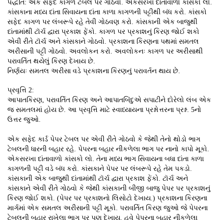
પદ્ધતિ: એક સફેદ કાગળ ટેબલ પર ગોઠવો. એકસરખા દાંતાવાળો કાંસકો લો.
કાંસકાના મધ્ય દાંતા સિવાયના દાંતા કાળા કાગળની પટ્ટીથી બંધ કરો. કાંસકો
સફેદ કાગળ પર લંબરૂપે રહે તેવી ગોઠવણ કરો. કાંસકાની એક બાજુથી
દાંતામાંથી ટૉર્ચ દ્વારા પ્રકાશ ફેંકો. કાગળ પર પ્રકાશનું કિરણ જોઈ શકો
એવી રીતે ટૉર્ચ અને કાંસકાને ગોઠવો. પ્રકાશના કિરણના પથમાં સમતલ
અરીસાની પટ્ટી ગોઠવો. અવલોકન કરો. અવલોકનઃ કાગળ પર અરીસાથી
પરાવર્તિત થયેલું કિરણ દેખાય છે.
નિર્ણયઃ સમતલ અરીસા વડે પ્રકાશના કિરણનું પરાવર્તન થાય છે.
પ્રવૃત્તિ 2:
આપાતકિરણ, પરાવર્તિત કિરણ અને આપાતબિંદુએ સપાટીને દોરેલો લંબ એક
જ સમતલમાં હોય છે. આ પ્રવૃત્તિ માટે સ્વાધ્યાયના પ્રશ્નોત્તરના પ્રશ્ન. 5નો
ઉત્તર જુઓ.
એક સફેદ કાર્ડ પેપર ટેબલ પર એવી રીતે ગોઠવો કે જેથી તેનો થોડો ભાગ
ટેબલની ધારની બહાર રહે. પેપરના બહાર નીકળેલા ભાગ પર નાનો કાપો મૂકો.
એકસરખા દાંતાવાળો કાંસકો લો. તેના મધ્ય ભાગ સિવાયના બધા દાંતા કાળા
કાગળની પટ્ટી વડે બંધ કરો. કાંસકાને પેપર પર લંબરૂપે રહે તેમ પકડો.
કાંસકાની એક બાજુથી દાંતામાંથી ટૉર્ચ દ્વારા પ્રકાશ ફેંકો. ટૉર્ચ અને
કાંસકાને એવી રીતે ગોઠવો કે જેથી કાંસકાની બીજી બાજુ પેપર પર પ્રકાશનું
કિરણ જોઈ શકો. (પેપર પર પ્રકાશનો લિસોટો દેખાય.) પ્રકાશના કિરણના
માર્ગમાં એક સમતલ અરીસાની પટ્ટી મૂકો. પરાવર્તિત કિરણ જુઓ જે પેપરના
ટેબલની બહાર રાખેલા ભાગ પર પણ દેખાય. હવે પેપરના બહાર નીકળેલા