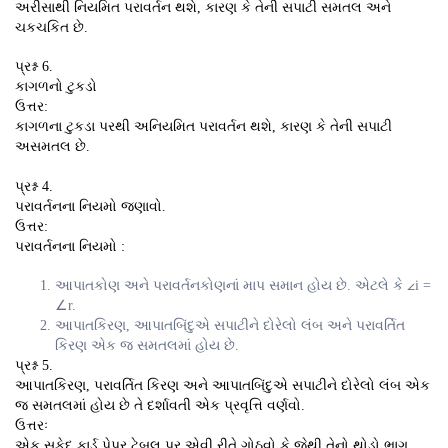
અરીસાથી નિયમિત પરાવર્તન થશે, કારણ કે તેની સપાટી સમતલ અને
ચકચકિત છે.
પ્રશ્ન 6.
કાગળનો ટુકડો
ઉત્તર:
કાગળના ટુકડા પરથી અનિયમિત પરાવર્તન થશે, કારણ કે તેની સપાટી
અસમતલ છે.
પ્રશ્ન 4.
પરાવર્તનના નિયમો જણાવો.
ઉત્તર:
પરાવર્તનના નિયમો :
આપાતકોણ અને પરાવર્તનકોણનાં માપ સમાન હોય છે. એટલે કે ∠i =
∠r.
આપાતકિરણ, આપાતબિંદુએ સપાટીને દોરેલો લંબ અને પરાવર્તિત
કિરણ એક જ સમતલમાં હોય છે.
પ્રશ્ન 5.
આપાતકિરણ, પરાવર્તિત કિરણ અને આપાતબિંદુએ સપાટીને દોરેલો લંબ એક
જ સમતલમાં હોય છે તે દર્શાવતી એક પ્રવૃત્તિ વર્ણવો.
ઉત્તરઃ
એક સફેદ કાર્ડ પેપર ટેબલ પર એવી રીતે ગોઠવો કે જેથી તેનો થોડો ભાગ