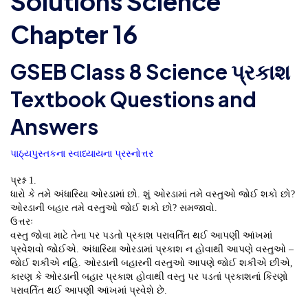
Solutions Science
Chapter 16
GSEB Class 8 Science પ્રકાશ
Textbook Questions and
Answers
પાઠ્યપુસ્તકના સ્વાધ્યાયના પ્રસ્નોત્તર
પ્રશ્ન 1.
ધારો કે તમે અંધારિયા ઓરડામાં છો. શું ઓરડામાં તમે વસ્તુઓ જોઈ શકો છો?
ઓરડાની બહાર તમે વસ્તુઓ જોઈ શકો છો? સમજાવો.
ઉત્તરઃ
વસ્તુ જોવા માટે તેના પર પડતો પ્રકાશ પરાવર્તિત થઈ આપણી આંખમાં
પ્રવેશવો જોઈએ. અંધારિયા ઓરડામાં પ્રકાશ ન હોવાથી આપણે વસ્તુઓ –
જોઈ શકીએ નહિ. ઓરડાની બહારની વસ્તુઓ આપણે જોઈ શકીએ છીએ,
કારણ કે ઓરડાની બહાર પ્રકાશ હોવાથી વસ્તુ પર પડતાં પ્રકાશનાં કિરણો
પરાવર્તિત થઈ આપણી આંખમાં પ્રવેશે છે.