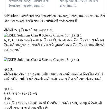
પ્રકાશનાં કિરણો આપાત થતાં
પર પ્રકાશનાં કિરણો આપાત
નિયમિત પરાવર્તન થાય છે.
થતાં થાય છે.
અનિયમિત પરાવર્તનમાં પણ પરાવર્તનના નિયમોનું પાલન થાય છે. અનિયમિત
પરાવર્તન થવાનું કારણ પરાવર્તક સપાટીની અસમાનતા છે.
નીચેની આકૃતિ પરથી આ સ્પષ્ટ થશે.
A, B, C, D પરસ્પરને સમાંતર કિરણો છે. તેમનાં પરાવર્તિત કિરણો પરાવર્તનના
નિયમને અનુસરે છે. સપાટી ખરબચડી હોવાથી પરાવર્તિત કિરણો એકબીજાને
સમાંતર નથી.
પ્રશ્ન 3.
નીચેના પ્રત્યેક પર પ્રકાશનું બીમ અથડાય ત્યારે પરાવર્તન નિયમિત થશે કે
અનિયમિત થશે તે પ્રત્યેકની સામે લખો. તમારા ઉત્તરની યથાર્થતા ચકાસો.
પ્રશ્ન 1.
ચકચકિત લાકડાનું ટેબલ
ઉત્તર:
ચકચકિત લાકડાના ટેબલ પરથી નિયમિત પરાવર્તન થશે, કારણ કે ટેબલની
સપાટી સમતલ અને ચકચક્તિ છે.