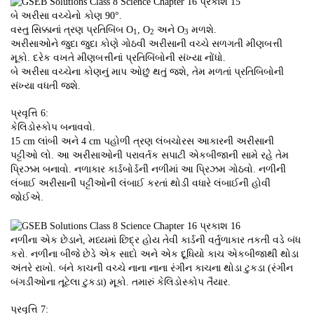
બે અરીસા વચ્ચેનો કોણ 90°.
વસ્તુ સિક્કાનાં ત્રણ પ્રતિબિંબ O
, O
અને O
મળશે.
1
2
3
અરીસાઓને જુદા જુદા કોણે ગોઠવી અરીસાની વચ્ચે સળગતી મીણબત્તી
મૂકો. દરેક વખતે મીણબત્તીનાં પ્રતિબિંબોની સંખ્યા નોંધો.
બે અરીસા વચ્ચેના કોણનું માપ ઓછું થતું જશે, તેમ મળતાં પ્રતિબિબોની
સંખ્યા વધતી જશે.
પ્રવૃત્તિ 6:
કેલિડોસ્કોપ બનાવવો.
15 cm લાંબી અને 4 cm પહોળી ત્રણ લંબચોરસ આકારની અરીસાની
પટ્ટીઓ લો. આ અરીસાઓની પરાવર્તક સપાટી એકબીજાની સામે રહે તેમ
પ્રિઝમ બનાવો. નળાકાર કાર્ડબોર્ડની નળીમાં આ પ્રિઝમ ગોઠવો. નળીની
લંબાઈ અરીસાની પટ્ટીઓની લંબાઈ કરતાં થોડી વધારે લંબાઈની હોવી
જોઈએ.
નળીના એક છેડાને, મધ્યમાં છિદ્ર હોય તેવી કાર્ડની વર્તુળાકાર તકતી વડે બંધ
કરો. નળીના બીજે છેડે એક સાદો અને એક દૂધિયો કાચ એકબીજાથી થોડા
અંતરે રાખો. બંને કાચની વચ્ચે નાના નાના રંગીન કાચના થોડા ટુકડા (રંગીન
બંગડીઓના તૂટેલા ટુકડા) મૂકો. તમારું કેલિડોસ્કોપ તૈયાર.
પ્રવૃત્તિ 7: