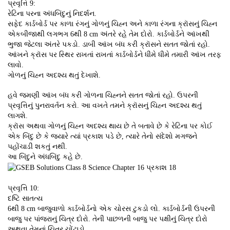
પ્રવૃત્તિ 9:
રેટિના પરના અંધબિંદુનું નિદર્શન.
સફેદ કાર્ડબોર્ડ પર કાળા રંગનું ગોળનું ચિહ્ન અને કાળા રંગના ક્રૉસનું ચિહ્ન
એકબીજાથી લગભગ 6થી 8 cm અંતરે રહે તેમ દોરો. કાર્ડબોર્ડને આંખથી
ભુજા જેટલા અંતરે પકડો. ડાબી આંખ બંધ કરી ક્રૉસને સતત જોતાં રહો.
આંખને ક્રૉસ પર સ્થિર રાખતાં રાખતાં કાર્ડબોર્ડને ધીમે ધીમે તમારી આંખ તરફ
લાવો.
ગોળનું ચિહ્ન અદશ્ય થતું દેખાશે.
હવે જમણી આંખ બંધ કરી ગોળના ચિહ્નને સતત જોતાં રહો. ઉપરની
પ્રવૃત્તિનું પુનરાવર્તન કરો. આ વખતે તમને ક્રૉસનું ચિહ્ન અદશ્ય થતું
લાગશે.
ક્રૉસ અથવા ગોળનું ચિહ્ન અદશ્ય થાય છે તે બતાવે છે કે રેટિના પર કોઈ
એક બિંદુ છે કે જ્યારે ત્યાં પ્રકાશ પડે છે, ત્યારે તેનો સંદેશો મગજને
પહોંચાડી શકતું નથી.
આ બિંદુને અંધબિંદુ કહે છે.
પ્રવૃત્તિ 10:
દષ્ટિ સાતત્ય
6થી 8 cm બાજુવાળો કાર્ડબોર્ડનો એક ચોરસ ટુકડો લો. કાર્ડબોર્ડની ઉપરની
બાજુ પર પાંજરાનું ચિત્ર દોરો. તેની પાછળની બાજુ પર પક્ષીનું ચિત્ર દોરો
અથવા તેમનાં ચિત્ર ચોંટાડો.