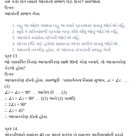
તમે કેવી રીતે તમારી આંખોની સંભાળ લઈ શકો? સમજાવો.
ઉત્તરઃ
આંખોની સંભાળ લેવા
બહુ જ ઓછા અથવા બહુ જ વધારે પ્રકાશમાં વાંચવું જોઈએ નહિ.
સૂર્ય કે શક્તિશાળી પ્રકાશ તરફ સીધે સીધું જોવું જોઈએ નહિ.
આંખોને ક્યારેય ચોળવી જોઈએ નહિ.
યોગ્ય દષ્ટિ માટે હંમેશાં સામાન્ય અંતર રાખીને વાંચવું જોઈએ.
આંખની તકલીફ હોય, તો આંખના ડૉક્ટરની સલાહ લેવી.
પ્રશ્ન 13.
જો પરાવર્તિત કિરણ આપાતકિરણ સાથે 90નો કોણ બનાવે, તો આપાતકોણ
કેટલો હોય?
ઉત્તરઃ
આપાતકોણ 45નો હોય. સમજૂતી : પરાવર્તનના નિયમ મુજબ, ∠i = ∠r …..
(1)
∠i + ∠r = 90° … આપેલ છે. … (2)
∴ ∠i + ∠i = 90° … [(1) અને (2) પરથી] .
∴ 2∠i = 90°
∴ ∠i = 45°
∴ આપાતકોણ 45નો હોય.
પ્રશ્ન 14.
એકબીજાને સમાંતર 40 cm અંતરે મૂકેલા બે સમતલ અરીસાઓની વચ્ચે