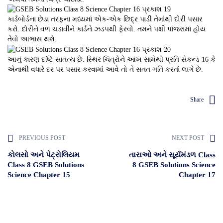
કાર્ડબોર્ડના છેડા તરફના મધ્યમાં એક-એક છિદ્ર પાડી તેમાંથી દોરી પસાર
કરો. દોરીને વળ ચડાવીને કાર્ડને ઝડપથી ફેરવો. તમને પક્ષી પાંજરામાં હોય
તેવો આભાસ થશે.
આનું કારણ દષ્ટિ સાતત્ય છે. સ્થિર ચિત્રોને આંખ સામેથી પ્રતિ સેકન્ડ 16 કે
એનાથી વધારે દર પર પસાર કરવામાં આવે તો તે સતત ગતિ કરતાં લાગે છે.
Share
PREVIOUS POST
NEXT POST
કોલસો અને પેટ્રોલિયમ
તારાઓ અને સૂર્યમંડળ Class
Class 8 GSEB Solutions
8 GSEB Solutions Science
Science Chapter 15
Chapter 17