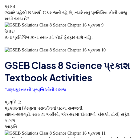
પ્રશ્ન 4.
જ્યારે પહેલી B પરથી C પર જતી રહે છે, ત્યારે તનું પ્રતિબિંબ કોની બાજુ
ખસી જાય છે?
ઉત્તરઃ
Aના પ્રતિબિંબ A’ના સ્થાનમાં કોઈ ફેરફાર થશે નહિ.
GSEB Class 8 Science પ્રકાશ
Textbook Activities
‘પાઠ્યપુસ્તકની પ્રવૃત્તિઓની સમજ
પ્રવૃત્તિ 1:
પ્રકાશના કિરણના પરાવર્તનની ઘટના સમજવી.
સાધન-સામગ્રી: સમતલ અરીસો, એકસરખા દાંતાવાળો કાંસકો, ટૉર્ચ, સફેદ
કાગળ.
આકૃતિ: