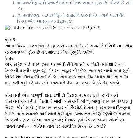
આપાતકોણ અને પરાવર્તનકોણનાં માપ સમાન હોય છે. એટલે કે ∠i =
∠r.
આપાતકિરણ, આપાતબિંદુએ સપાટીને દોરેલો લંબ અને પરાવર્તિત
કિરણ એક જ સમતલમાં હોય છે.
પ્રશ્ન 5.
આપાતકિરણ, પરાવર્તિત કિરણ અને આપાતબિંદુએ સપાટીને દોરેલો લંબ એક
જ સમતલમાં હોય છે તે દર્શાવતી એક પ્રવૃત્તિ વર્ણવો.
ઉત્તર:
એક સફેદ કાર્ડ પેપર ટેબલ પર એવી રીતે ગોઠવો કે જેથી તેનો થોડો ભાગ
ટેબલની ધારની બહાર રહે. પેપરના બહાર નીકળેલા ભાગ પર નાનો કાપો મૂકો.
એકસરખા દાંતાવાળો કાંસકો લો. તેના મધ્ય ભાગ સિવાયના બધા દાંતા કાળા
કાગળની પટ્ટી વડે બંધ કરો. કાંસકાને પેપર પર લંબરૂપે રહે તેમ પકડો.
કાંસકાની એક બાજુથી દાંતામાંથી ટૉર્ચ દ્વારા પ્રકાશ ફેંકો. ટૉર્ચ અને
કાંસકાને એવી રીતે ગોઠવો કે જેથી કાંસકાની બીજી બાજુ પેપર પર પ્રકાશનું
કિરણ જોઈ શકો. (પેપર પર પ્રકાશનો લિસોટો દેખાય.) પ્રકાશના કિરણના
માર્ગમાં એક સમતલ અરીસાની પટ્ટી મૂકો. પરાવર્તિત કિરણ જુઓ જે પેપરના
ટેબલની બહાર રાખેલા ભાગ પર પણ દેખાય. હવે પેપરના બહાર નીકળેલા
ભાગને વાળો. આ વાળેલા ભાગ પર પરાવર્તિત કિરણ દેખાય છે?