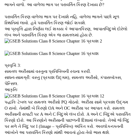
ભાગને વાળો. આ વાળેલા ભાગ પર પરાવર્તિત કિરણ દેખાય છે?
પરાવર્તિત કિરણ વાળેલા ભાગ પર દેખાશે નહિ. વાળેલા ભાગને પાછો મૂળ
સ્થિતિમાં લાવો. હવે પરાવર્તિત કિરણ જોઈ શકાશે.
આ પ્રવૃત્તિ દ્વારા નિર્ણય લઈ શકાય કે આપાતકિરણ, આપાતબિંદુએ દોરેલો
લંબ અને પરાવર્તિત કિરણ એક જ સમતલમાં હોય છે.
પ્રવૃત્તિ 3:
સમતલ અરીસામાં વસ્તુના પ્રતિબિંબની રચના કરવી.
સાધન-સામગ્રી: વસ્તુ (પ્રકાશ ઉદ્ગમ), સમતલ અરીસો, કંપાસબૉક્સ,
પેન્સિલ.
આકૃતિઃ
પદ્ધતિઃ ટેબલ પર સમતલ અરીસો PQ ગોઠવો. અરીસા સામે પ્રકાશ ઉદ્ગમ
O રાખો. તેમાંથી બે કિરણો OA અને OC અરીસા પર આપાત કરો. સમતલ
અરીસાની સપાટી પર A અને C બિંદુએ લંબ દોરો. A અને C બિંદુએ પરાવર્તિત
કિરણો દોરો. આ કિરણોને અરીસાની પાછળની દિશામાં લંબાવો. તેઓ જે બિંદુ
પર મળે તે બિંદુ પર I (Image – પ્રતિબિંબ) અંકિત કરો. અવલોકનક્તની
આંખોને આ પરાવર્તિત કિરણો માંથી આવતાં હોય તેવો ભાસ થશે.