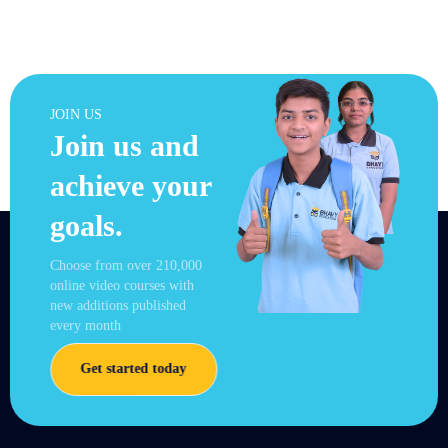
JOIN US
Join us and
achieve your
goals.
Choose from over 210,000
online video courses with
new additions published
every month
Get started today