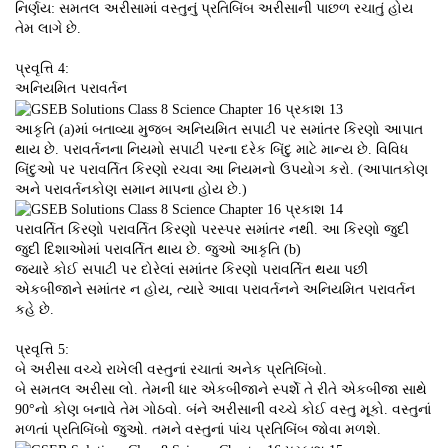
નિર્ણય: સમતલ અરીસામાં વસ્તુનું પ્રતિબિંબ અરીસાની પાછળ રચાતું હોય
તેમ લાગે છે.
પ્રવૃત્તિ 4:
અનિયમિત પરાવર્તન
આકૃતિ (a)માં બતાવ્યા મુજબ અનિયમિત સપાટી પર સમાંતર કિરણો આપાત
થાય છે. પરાવર્તનના નિયમો સપાટી પરના દરેક બિંદુ માટે માન્ય છે. વિવિધ
બિંદુઓ પર પરાવર્તિત કિરણો રચવા આ નિયમનો ઉપયોગ કરો. (આપાતકોણ
અને પરાવર્તનકોણ સમાન માપના હોય છે.)
પરાવર્તિત કિરણો પરાવર્તિત કિરણો પરસ્પર સમાંતર નથી. આ કિરણો જુદી
જુદી દિશાઓમાં પરાવર્તિત થાય છે. જુઓ આકૃતિ (b)
જ્યારે કોઈ સપાટી પર દોરેલાં સમાંતર કિરણો પરાવર્તિત થયા પછી
એકબીજાને સમાંતર ન હોય, ત્યારે આવા પરાવર્તનને અનિયમિત પરાવર્તન
કહે છે.
પ્રવૃત્તિ 5:
બે અરીસા વચ્ચે રાખેલી વસ્તુનાં રચાતાં અનેક પ્રતિબિંબો.
બે સમતલ અરીસા લો. તેમની ધાર એકબીજાને સ્પર્શે તે રીતે એકબીજા સાથે
90°નો કોણ બનાવે તેમ ગોઠવો. બંને અરીસાની વચ્ચે કોઈ વસ્તુ મૂકો. વસ્તુનાં
મળતાં પ્રતિબિંબો જુઓ. તમને વસ્તુનાં પાંચ પ્રતિબિંબ જોવા મળશે.