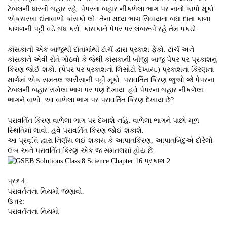
ટેબલની ધારની બહાર રહે. પેપરના બહાર નીકળેલા ભાગ પર નાનો કાપો મૂકો.
એકસરખા દાંતાવાળો કાંસકો લો. તેના મધ્ય ભાગ સિવાયના બધા દાંતા કાળા
કાગળની પટ્ટી વડે બંધ કરો. કાંસકાને પેપર પર લંબરૂપે રહે તેમ પકડો.
કાંસકાની એક બાજુથી દાંતામાંથી ટૉર્ચ દ્વારા પ્રકાશ ફેંકો. ટૉર્ચ અને
કાંસકાને એવી રીતે ગોઠવો કે જેથી કાંસકાની બીજી બાજુ પેપર પર પ્રકાશનું
કિરણ જોઈ શકો. (પેપર પર પ્રકાશનો લિસોટો દેખાય.) પ્રકાશના કિરણના
માર્ગમાં એક સમતલ અરીસાની પટ્ટી મૂકો. પરાવર્તિત કિરણ જુઓ જે પેપરના
ટેબલની બહાર રાખેલા ભાગ પર પણ દેખાય. હવે પેપરના બહાર નીકળેલા
ભાગને વાળો. આ વાળેલા ભાગ પર પરાવર્તિત કિરણ દેખાય છે?
પરાવર્તિત કિરણ વાળેલા ભાગ પર દેખાશે નહિ. વાળેલા ભાગને પાછો મૂળ
સ્થિતિમાં લાવો. હવે પરાવર્તિત કિરણ જોઈ શકાશે.
આ પ્રવૃત્તિ દ્વારા નિર્ણય લઈ શકાય કે આપાતકિરણ, આપાતબિંદુએ દોરેલો
લંબ અને પરાવર્તિત કિરણ એક જ સમતલમાં હોય છે.
પ્રશ્ન 4.
પરાવર્તનના નિયમો જણાવો.
ઉત્તર:
પરાવર્તનના નિયમો