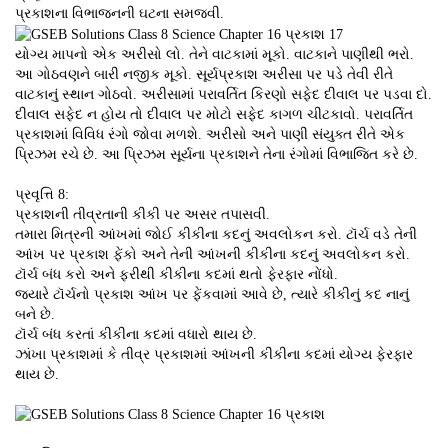
પ્રકાશના વિભાજનની ઘટના સમજવી.
યોગ્ય માપનો એક અરીસો લો. તેને વાટકામાં મૂકો. વાટકાને પાણીથી ભરો.
આ ગોઠવણને બારી નજીક મૂકો. સૂર્યપ્રકાશ અરીસા પર પડે તેવી રીતે
વાટકાનું સ્થાન ગોઠવો. અરીસામાં પરાવર્તિત કિરણો સફેદ દીવાલ પર પડવા દો.
દીવાલ સફેદ ન હોય તો દીવાલ પર મોટો સફેદ કાગળ ચીટકાવો. પરાવર્તિત
પ્રકાશમાં વિવિધ રંગો જોવા મળશે. અરીસો અને પાણી સંયુક્ત રીતે એક
પ્રિઝમ રચે છે. આ પ્રિઝમ સૂર્યના પ્રકાશને તેના રંગોમાં વિભાજિત કરે છે.
પ્રવૃત્તિ 8:
પ્રકાશની તીવ્રતાની કીકી પર અસર તપાસવી.
તમારા મિત્રની આંખમાં જોઈ કીકીના કદનું અવલોકન કરો. ટૉર્ચ વડે તેની
આંખ પર પ્રકાશ ફેંકો અને તેની આંખની કીકીના કદનું અવલોકન કરો.
ટૉર્ચ બંધ કરો અને ફરીથી કીકીના કદમાં થતો ફેરફાર નોંધો.
જ્યારે ટૉર્ચનો પ્રકાશ આંખ પર ફેંકવામાં આવે છે, ત્યારે કીકીનું કદ નાનું
બને છે.
ટૉર્ચ બંધ કરતાં કીકીના કદમાં વધારો થાય છે.
ઝાંખા પ્રકાશમાં કે તીવ્ર પ્રકાશમાં આંખની કીકીના કદમાં યોગ્ય ફેરફાર
થાય છે.