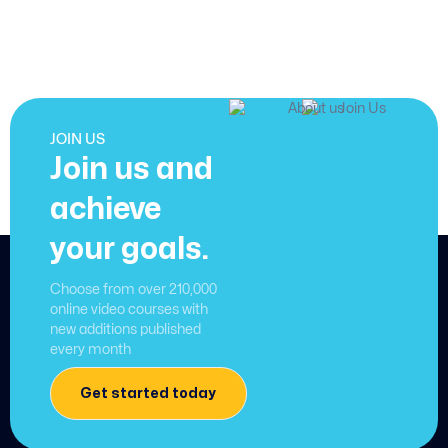
JOIN US
Join us and
achieve
your goals.
Choose from over 210,000
online video courses with
new additions published
every month
Get started today