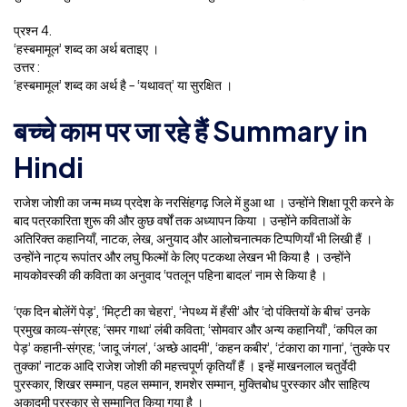
प्रश्न 4.
‘हस्बमामूल’ शब्द का अर्थ बताइए ।
उत्तर :
‘हस्बमामूल’ शब्द का अर्थ है – ‘यथावत्’ या सुरक्षित ।
बच्चे काम पर जा रहे हैं Summary in
Hindi
राजेश जोशी का जन्म मध्य प्रदेश के नरसिंहगढ़ जिले में हुआ था । उन्होंने शिक्षा पूरी करने के
बाद पत्रकारिता शुरू की और कुछ वर्षों तक अध्यापन किया । उन्होंने कविताओं के
अतिरिक्त कहानियाँ, नाटक, लेख, अनुयाद और आलोचनात्मक टिप्पणियाँ भी लिखी हैं ।
उन्होंने नाट्य रूपांतर और लघु फिल्मों के लिए पटकथा लेखन भी किया है । उन्होंने
मायकोवस्की की कविता का अनुवाद ‘पतलून पहिना बादल’ नाम से किया है ।
‘एक दिन बोलेंगें पेड़’, ‘मिट्टी का चेहरा’, ‘नेपथ्य में हँसी’ और ‘दो पंक्तियों के बीच’ उनके
प्रमुख काव्य-संग्रह; ‘समर गाथा’ लंबी कविता; ‘सोमवार और अन्य कहानियाँ’, ‘कपिल का
पेड़’ कहानी-संग्रह; ‘जादू जंगल’, ‘अच्छे आदमी’, ‘कहन कबीर’, ‘टंकारा का गाना’, ‘तुक्के पर
तुक्का’ नाटक आदि राजेश जोशी की महत्त्वपूर्ण कृतियाँ हैं । इन्हें माखनलाल चतुर्वेदी
पुरस्कार, शिखर सम्मान, पहल सम्मान, शमशेर सम्मान, मुक्तिबोध पुरस्कार और साहित्य
अकादमी पुरस्कार से सम्मानित किया गया है ।