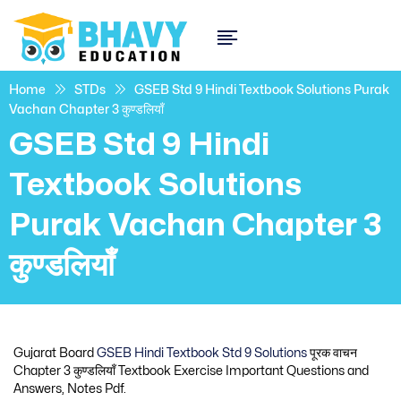
Home
STDs
GSEB Std 9 Hindi Textbook Solutions Purak
Vachan Chapter 3 कुण्डलियाँ
GSEB Std 9 Hindi
Textbook Solutions
Purak Vachan Chapter 3
कुण्डलियाँ
Gujarat Board
GSEB Hindi Textbook Std 9 Solutions
पूरक वाचन
Chapter 3 कुण्डलियाँ Textbook Exercise Important Questions and
Answers, Notes Pdf.