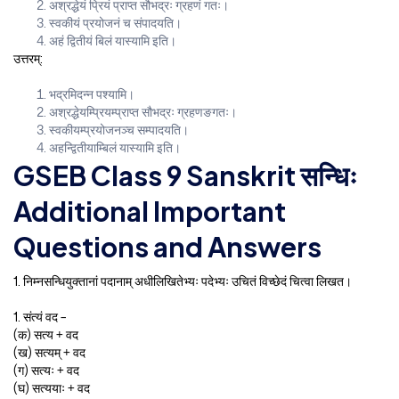
अश्रद्धेयं प्रियं प्राप्त सौभद्रः ग्रहणं गतः।
स्वकीयं प्रयोजनं च संपादयति।
अहं द्वितीयं बिलं यास्यामि इति।
उत्तरम्:
भद्रमिदन्न पश्यामि।
अश्रद्धेयम्प्रियम्प्राप्त सौभद्रः ग्रहणङगतः।
स्वकीयम्प्रयोजनञ्च सम्पादयति।
अहन्द्वितीयाम्बिलं यास्यामि इति।
GSEB Class 9 Sanskrit सन्धिः
Additional Important
Questions and Answers
1. निम्नसन्धियुक्तानां पदानाम् अधीलिखितेभ्यः पदेभ्यः उचितं विच्छेदं चित्वा लिखत।
1. संत्यं वद –
(क) सत्य + वद
(ख) सत्यम् + वद
(ग) सत्यः + वद
(घ) सत्ययाः + वद