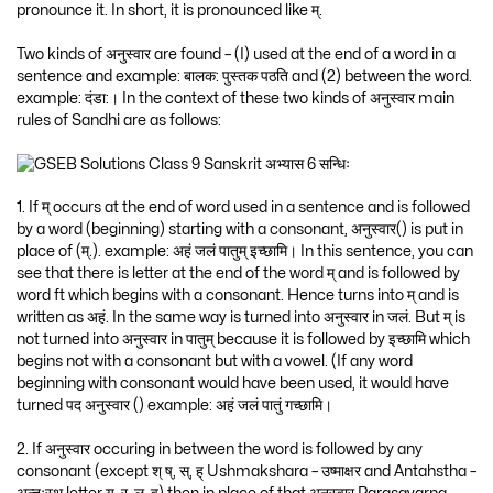
pronounce it. In short, it is pronounced like म्.
Two kinds of अनुस्वार are found – (I) used at the end of a word in a
sentence and example: बालक: पुस्तक पठति and (2) between the word.
example: दंडा:। In the context of these two kinds of अनुस्वार main
rules of Sandhi are as follows:
1. If म् occurs at the end of word used in a sentence and is followed
by a word (beginning) starting with a consonant, अनुस्वार() is put in
place of (म्.). example: अहं जलं पातुम् इच्छामि। In this sentence, you can
see that there is letter at the end of the word म् and is followed by
word ft which begins with a consonant. Hence turns into म् and is
written as अहं. In the same way is turned into अनुस्वार in जलं. But म् is
not turned into अनुस्वार in पातुम् because it is followed by इच्छामि which
begins not with a consonant but with a vowel. (If any word
beginning with consonant would have been used, it would have
turned पद अनुस्वार () example: अहं जलं पातुं गच्छामि।
2. If अनुस्वार occuring in between the word is followed by any
consonant (except श् ष्, स्, ह् Ushmakshara – उष्माक्षर and Antahstha –