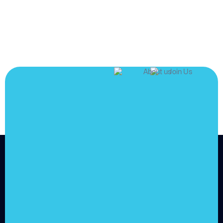
JOIN US
Join us and
achieve
your goals.
Choose from over 210,000
online video courses with
new additions published
every month
Get started today