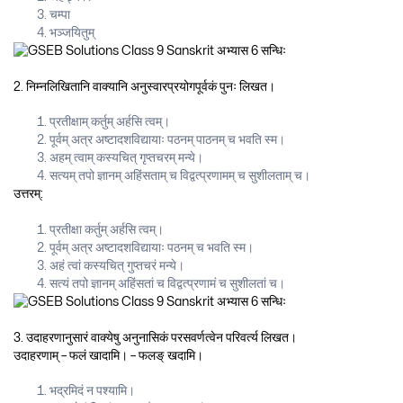
चम्पा
भञ्जयितुम्
2. निम्नलिखितानि वाक्यानि अनुस्वारप्रयोगपूर्वकं पुनः लिखत।
प्रतीक्षाम् कर्तुम् अर्हसि त्वम्।
पूर्वम् अत्र अष्टादशविद्यायाः पठनम् पाठनम् च भवति स्म।
अहम् त्वाम् कस्यचित् गृप्तचरम् मन्ये।
सत्यम् तपो ज्ञानम् अहिंसताम् च विद्वत्प्रणामम् च सुशीलताम् च।
उत्तरम्:
प्रतीक्षा कर्तुम् अर्हसि त्वम्।
पूर्वम् अत्र अष्टादशविद्यायाः पठनम् च भवति स्म।
अहं त्वां कस्यचित् गुप्तचरं मन्ये।
सत्यं तपो ज्ञानम् अहिंसतां च विद्वत्प्रणामं च सुशीलतां च।
3. उदाहरणानुसारं वाक्येषु अनुनासिकं परसवर्णत्वेन परिवर्त्य लिखत।
उदाहरणाम् – फलं खादामि। – फलङ् खदामि।
भद्रमिदं न पश्यामि।