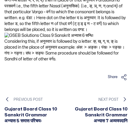
अन्तःस्थ letter य, र, ल, व्) then in place of that अनुस्वार Parasavarna
परसवर्ण i.e., the fifth letter Nasal (अनुनासिक). (i.e., ङ्, ञ्, ण, न् and म्) of
that particular Varga – वर्ग to which the consonant belongs is
written. e.g. दंडा:। Here dot on the letter द is अनुस्वार. It is followed by
letter ड, so the fifth letter ण of that वर्ग (ट् ठ् ड् ढ् ण – ट वर्ग) to which
belongs will be placed, so it is written as दण्ड:।
Considering this, if अनुस्वार is followed by a letter: क्, ख्, ग्, घ, ङ् is
placed in the place of अनुस्वार example: अंक: > अङ्कः। पंखः > पङ्खः।
गंगा > गङ्गा। संघ > सङ्घः Same procedure should be followed for
Sandhi of letter of other वर्गs.
Share
PREVIOUS POST
NEXT POST
Gujarat Board Class 10
Gujarat Board Class 10
Sanskrit Grammar
Sanskrit Grammar
अभ्यास 5 समास परिचयः
अभ्यास 7 अव्ययपदानि