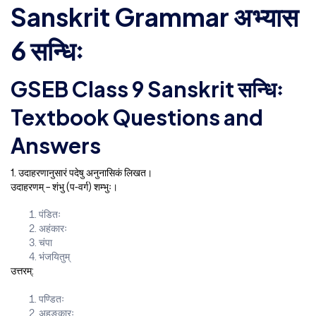
Sanskrit Grammar अभ्यास
6 सन्धिः
GSEB Class 9 Sanskrit सन्धिः
Textbook Questions and
Answers
1. उदाहरणानुसारं पदेषु अनुनासिकं लिखत।
उदाहरणम् – शंभु (प-वर्ग) शम्भुः।
पंडितः
अहंकारः
चंपा
भंजयितुम्
उत्तरम्:
पण्डितः
अहङ्कारः