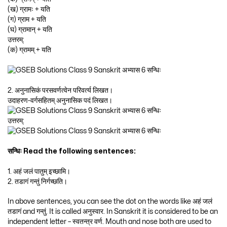
(ख) ग्रामः + यति
(ग) ग्राम + यति
(घ) ग्रामान् + यति
उत्तरम्:
(क) ग्रामम् + यति
2. अनुनासिकं परसवर्णत्वेन परिवर्त्य लिखत।
उदाहरण-वर्गसहितम् अनुनासिक पदं लिखत।
उत्तरम्:
सन्धिः Read the following sentences:
1. अहं जलं पातुम् इच्छामि।
2. तडागं गन्तुं निर्गच्छति।
In above sentences, you can see the dot on the words like अहं जलं
तडागं and गन्तुं. It is called अनुस्वार. In Sanskrit it is considered to be an
independent letter – स्वतन्त्र वर्ण. Mouth and nose both are used to