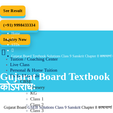
See Result
(+91) 9998433334
Home
Inquiry Now
STDs
Gujarat Board Textbook Solutions Class 9 Sanskrit Chapter 8 काषायाणां 
Tuition / Coaching Center
Live Class
Personal & Home Tuition
Gujarat Board Textbook So
Study Materials
CBSE
कोऽपराधः
Nursery
KG
Class 1
Class 2
Gujarat Board
GSEB Solutions Class 9 Sanskrit
Chapter 8 काषायाणां
Class 3