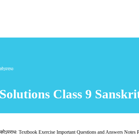
कोऽपराधः
lutions Class 9 Sanskrit 
 कोऽपराधः Textbook Exercise Important Questions and Answers Notes P