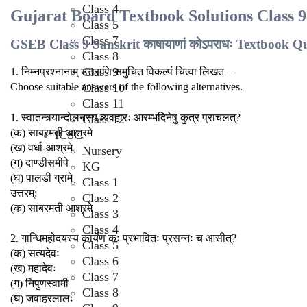
Class 4
Gujarat Board Textbook Solutions Class 9 
Class 5
Class 7
GSEB Class 9 Sanskrit काषायाणां कोऽपराधः Textbook Q
Class 8
Class 9
1. निम्नप्रश्नानाम् उत्तराणि समुचित विकल्पं चित्वा लिखत –
Class 10
Choose suitable answers of the following alternatives.
Class 11
1. स्वातन्त्र्यान्दोलनस्य व्यवहारः आरम्भदिनेषु कुत्र प्राचलत्?
Class 12
(क) साबरमती आश्रमे
ICSC
(ख) वर्धा-आश्रमे
Nursery
(ग) दाण्डीसमीपे
KG
(घ) पालडी ग्रामे
Class 1
उत्तरम्:
Class 2
(क) साबरमती आश्रमे
Class 3
Class 4
2. गान्धिमहोदयस्य कार्येण कः प्रभावितः प्रसन्नः च आसीत्?
Class 5
(क) सत्यदेवः
Class 6
(ख) महादेवः
Class 7
(ग) निपुणस्वामी
Class 8
(घ) जवाहरलालः