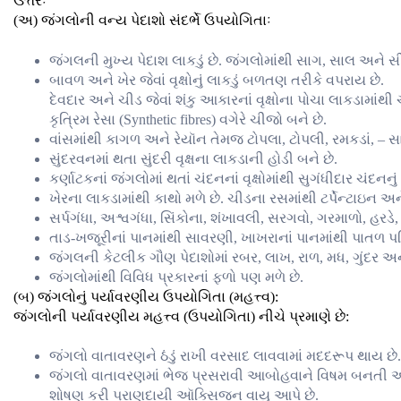
ઉત્તરઃ
(અ) જંગલોની વન્ય પેદાશો સંદર્ભે ઉપયોગિતાઃ
જંગલની મુખ્ય પેદાશ લાકડું છે. જંગલોમાંથી સાગ, સાલ અને 
બાવળ અને ખેર જેવાં વૃક્ષોનું લાકડું બળતણ તરીકે વપરાય છે.
દેવદાર અને ચીડ જેવાં શંકુ આકારનાં વૃક્ષોના પોચા લાકડામા
કૃત્રિમ રેસા (Synthetic fibres) વગેરે ચીજો બને છે.
વાંસમાંથી કાગળ અને રેયૉન તેમજ ટોપલા, ટોપલી, રમકડાં, – 
સુંદરવનમાં થતા સુંદરી વૃક્ષના લાકડાની હોડી બને છે.
કર્ણાટકનાં જંગલોમાં થતાં ચંદનનાં વૃક્ષોમાંથી સુગંધીદાર ચંદનનુ
ખેરના લાકડામાંથી કાથો મળે છે. ચીડના રસમાંથી ટર્પેન્ટાઇન અ
સર્પગંધા, અશ્વગંધા, સિંકોના, શંખાવલી, સરગવો, ગરમાળો, હરડે
તાડ-ખજૂરીનાં પાનમાંથી સાવરણી, ખાખરાનાં પાનમાંથી પાતળ પડ
જંગલની કેટલીક ગૌણ પેદાશોમાં રબર, લાખ, રાળ, મધ, ગુંદર અને
જંગલોમાંથી વિવિધ પ્રકારનાં ફળો પણ મળે છે.
(બ) જંગલોનું પર્યાવરણીય ઉપયોગિતા (મહત્ત્વ):
જંગલોની પર્યાવરણીય મહત્ત્વ (ઉપયોગિતા) નીચે પ્રમાણે છે:
જંગલો વાતાવરણને ઠંડું રાખી વરસાદ લાવવામાં મદદરૂપ થાય છે.
જંગલો વાતાવરણમાં ભેજ પ્રસરાવી આબોહવાને વિષમ બનતી અટકા
શોષણ કરી પ્રાણદાયી ઑક્સિજન વાયુ આપે છે.