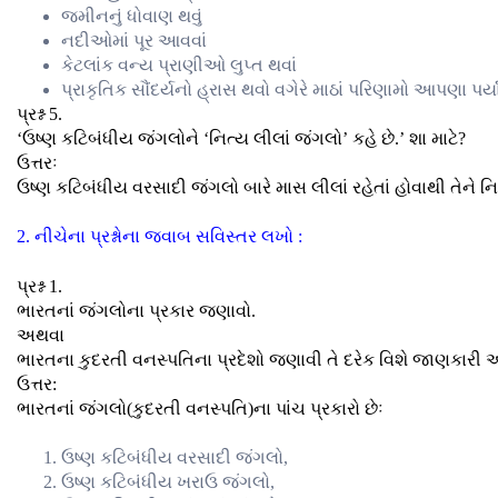
જમીનનું ધોવાણ થવું
નદીઓમાં પૂર આવવાં
કેટલાંક વન્ય પ્રાણીઓ લુપ્ત થવાં
પ્રાકૃતિક સૌંદર્યનો હ્રાસ થવો વગેરે માઠાં પરિણામો આપણા પર્ય
પ્રશ્ન 5.
‘ઉષ્ણ કટિબંધીય જંગલોને ‘નિત્ય લીલાં જંગલો’ કહે છે.’ શા માટે?
ઉત્તરઃ
ઉષ્ણ કટિબંધીય વરસાદી જંગલો બારે માસ લીલાં રહેતાં હોવાથી તેને નિત
2. નીચેના પ્રશ્નોના જવાબ સવિસ્તર લખો :
પ્રશ્ન 1.
ભારતનાં જંગલોના પ્રકાર જણાવો.
અથવા
ભારતના કુદરતી વનસ્પતિના પ્રદેશો જણાવી તે દરેક વિશે જાણકારી 
ઉત્તર:
ભારતનાં જંગલો(કુદરતી વનસ્પતિ)ના પાંચ પ્રકારો છેઃ
ઉષ્ણ કટિબંધીય વરસાદી જંગલો,
ઉષ્ણ કટિબંધીય ખરાઉ જંગલો,