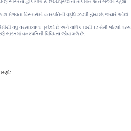
ક્ષિણ ભારતના દ્વીપકલ્પીય ઉચ્ચપ્રદેશના તાપમાન અને ભેજમાં રહેલા
રકાશ મેળવતા વિસ્તારોમાં વનસ્પતિની વૃદ્ધિ ઝડપી હોય છે, જ્યારે ઓછો
ીથી વધુ વરસાદવાળા પ્રદેશો છે અને વાર્ષિક 10થી 12 સેમી જેટલો વરસ
ે ભારતમાં વનસ્પતિની વિવિધતા જોવા મળે છે.
કારણોઃ