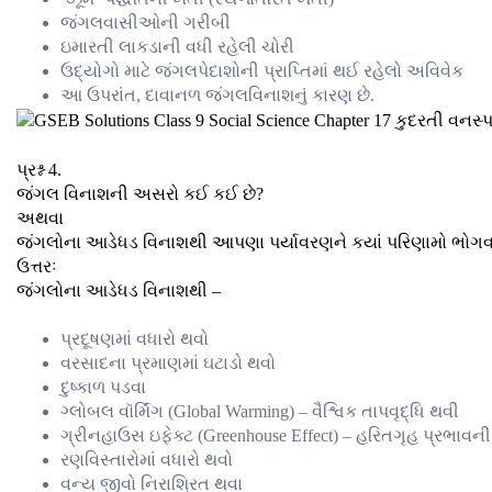
જંગલવાસીઓની ગરીબી
ઇમારતી લાકડાની વધી રહેલી ચોરી
ઉદ્યોગો માટે જંગલપેદાશોની પ્રાપ્તિમાં થઈ રહેલો અવિવેક
આ ઉપરાંત, દાવાનળ જંગલવિનાશનું કારણ છે.
પ્રશ્ન 4.
જંગલ વિનાશની અસરો કઈ કઈ છે?
અથવા
જંગલોના આડેધડ વિનાશથી આપણા પર્યાવરણને કયાં પરિણામો ભોગવવાં
ઉત્તરઃ
જંગલોના આડેધડ વિનાશથી –
પ્રદૂષણમાં વધારો થવો
વરસાદના પ્રમાણમાં ઘટાડો થવો
દુષ્કાળ પડવા
ગ્લોબલ વૉર્મિંગ (Global Warming) – વૈશ્વિક તાપવૃદ્ધિ થવી
ગ્રીનહાઉસ ઇફેક્ટ (Greenhouse Effect) – હરિતગૃહ પ્રભાવની
રણવિસ્તારોમાં વધારો થવો
વન્ય જીવો નિરાશ્રિત થવા