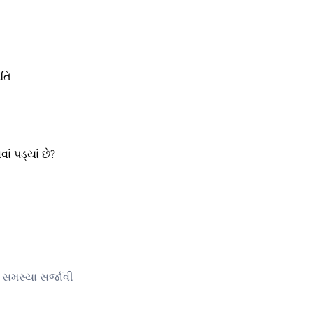
 પડ્યાં છે?
 સમસ્યા સર્જાવી