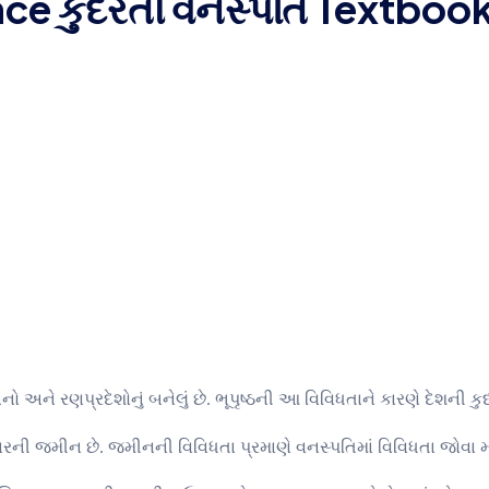
nce કુદરતી વનસ્પતિ Textboo
ેદાનો અને રણપ્રદેશોનું બનેલું છે. ભૂપૃષ્ઠની આ વિવિધતાને કારણે દેશની ક
રકારની જમીન છે. જમીનની વિવિધતા પ્રમાણે વનસ્પતિમાં વિવિધતા જોવા 