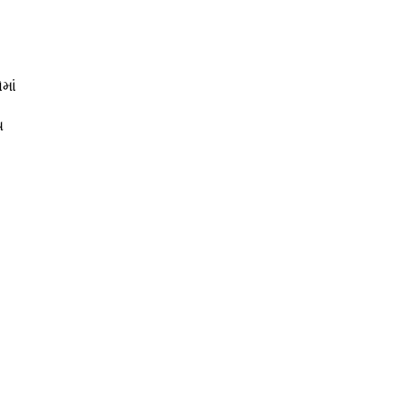
માં
ય