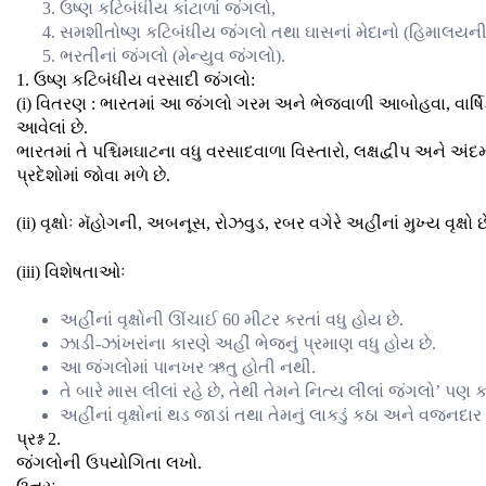
ઉષ્ણ કટિબંધીય કાંટાળાં જંગલો,
સમશીતોષ્ણ કટિબંધીય જંગલો તથા ઘાસનાં મેદાનો (હિમાલયન
ભરતીનાં જંગલો (મેન્યુવ જંગલો).
1. ઉષ્ણ કટિબંધીય વરસાદી જંગલો:
(i) વિતરણ : ભારતમાં આ જંગલો ગરમ અને ભેજવાળી આબોહવા, વાર્ષિક 2
આવેલાં છે.
ભારતમાં તે પશ્ચિમઘાટના વધુ વરસાદવાળા વિસ્તારો, લક્ષદ્વીપ અન
પ્રદેશોમાં જોવા મળે છે.
(ii) વૃક્ષોઃ મૅહોગની, અબનૂસ, રોઝવુડ, રબર વગેરે અહીંનાં મુખ્ય વૃક્ષો છ
(iii) વિશેષતાઓઃ
અહીંનાં વૃક્ષોની ઊંચાઈ 60 મીટર કરતાં વધુ હોય છે.
ઝાડી-ઝાંખરાંના કારણે અહીં ભેજનું પ્રમાણ વધુ હોય છે.
આ જંગલોમાં પાનખર ઋતુ હોતી નથી.
તે બારે માસ લીલાં રહે છે, તેથી તેમને નિત્ય લીલાં જંગલો’ પણ કહે
અહીંનાં વૃક્ષોનાં થડ જાડાં તથા તેમનું લાકડું કઠા અને વજનદાર
પ્રશ્ન 2.
જંગલોની ઉપયોગિતા લખો.