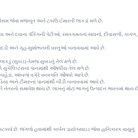
સીસમ જેવાં મજબૂત અને ટકાઉ ઈમારતી લાકડાં મળે છે.
ંથી ચા અને દવાના પૅકિંગની પેટીઓ, રમતગમતનાં સાધનો, દીવાસળી, કાગળ,
સાદડી અને ગૃહ-સુશોભનની વસ્તુઓ બનાવવામાં આવે છે.
ં લાકડું (સુખડ) તેમજ સુખડનું તેલ મળે છે.
ને યુકેલિપ્ટસનાં પાનમાંથી ઔષધીય તેલ મળે છે.
, બહેડાં, આંબળાં વગેરે વનસ્પતિ ઔષધો આપે છે.
િયા અને ટીમરુનાં પાનમાંથી બીડી બનાવવામાં આવે છે.
 નેતરનો સમાવેશ થાય છે. લાખનું મોટા ભાગનું ઉત્પાદન ભારતમાં થાય છે
વે છે. જંગલો હવામાંથી કાર્બન ડાયૉક્સાઇડ જેવા હાનિકારક વાયુનું