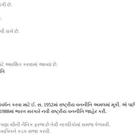
ગી છે.
.
ી રાખે છે.
ે આરક્ષિત કરવામાં આવ્યાં છે.
્ધન કરવા માટે ઈ. સ. 1952માં રાષ્ટ્રીય વનનીતિ અમલમાં મૂકી. એ પછ
988માં ભારત સરકારે નવી રાષ્ટ્રીય વનનીતિ જાહેર કરી.
એ આપણા સૌની નૈતિક ફરજ છે તેવી નાગરિકોમાં સમજ કેળવવી.
ી વ્યક્તિને કડક સજા કરવી.