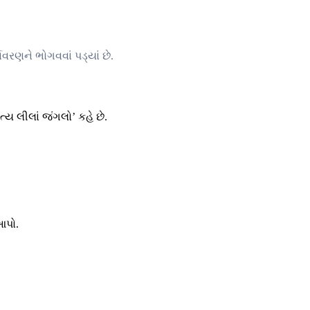
ાવરણને ભોગવવાં પડ્યાં છે.
્ય લીલાં જંગલો’ કહે છે.
આપો.