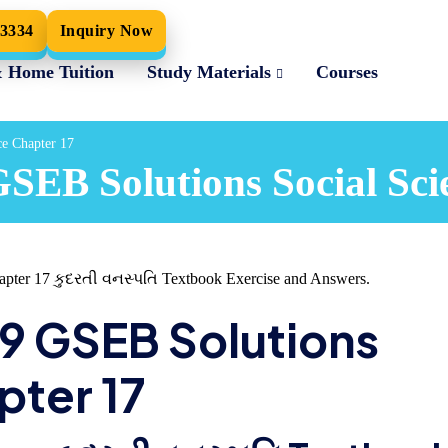
33334
Inquiry Now
& Home Tuition
Study Materials
Courses
ce Chapter 17
GSEB Solutions Social Sc
pter 17 કુદરતી વનસ્પતિ Textbook Exercise and Answers.
s 9 GSEB Solutions
pter 17