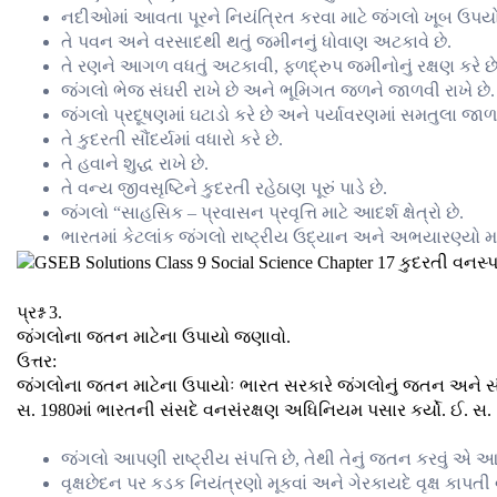
નદીઓમાં આવતા પૂરને નિયંત્રિત કરવા માટે જંગલો ખૂબ ઉપયો
તે પવન અને વરસાદથી થતું જમીનનું ધોવાણ અટકાવે છે.
તે રણને આગળ વધતું અટકાવી, ફળદ્રુપ જમીનોનું રક્ષણ કરે છે
જંગલો ભેજ સંઘરી રાખે છે અને ભૂમિગત જળને જાળવી રાખે છે.
જંગલો પ્રદૂષણમાં ઘટાડો કરે છે અને પર્યાવરણમાં સમતુલા જાળવ
તે કુદરતી સૌંદર્યમાં વધારો કરે છે.
તે હવાને શુદ્ધ રાખે છે.
તે વન્ય જીવસૃષ્ટિને કુદરતી રહેઠાણ પૂરું પાડે છે.
જંગલો “સાહસિક – પ્રવાસન પ્રવૃત્તિ માટે આદર્શ ક્ષેત્રો છે.
ભારતમાં કેટલાંક જંગલો રાષ્ટ્રીય ઉદ્યાન અને અભયારણ્યો માટ
પ્રશ્ન 3.
જંગલોના જતન માટેના ઉપાયો જણાવો.
ઉત્તર:
જંગલોના જતન માટેના ઉપાયોઃ ભારત સરકારે જંગલોનું જતન અને સંવર
સ. 1980માં ભારતની સંસદે વનસંરક્ષણ અધિનિયમ પસાર કર્યો. ઈ. સ. 1
જંગલો આપણી રાષ્ટ્રીય સંપત્તિ છે, તેથી તેનું જતન કરવું 
વૃક્ષછેદન પર કડક નિયંત્રણો મૂકવાં અને ગેરકાયદે વૃક્ષ કાપત