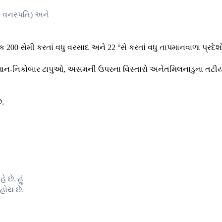
ી વનસ્પતિ) અને
00 સેમી કરતાં વધુ વરસાદ અને 22 °સે કરતાં વધુ તાપમાનવાળા પ્રદેશો
ે અંદમાન-નિકોબાર ટાપુઓ, અસમની ઉપરના વિસ્તારો અનેતમિલનાડુના તટી
ે.
 છે. હું
 હોય છે.