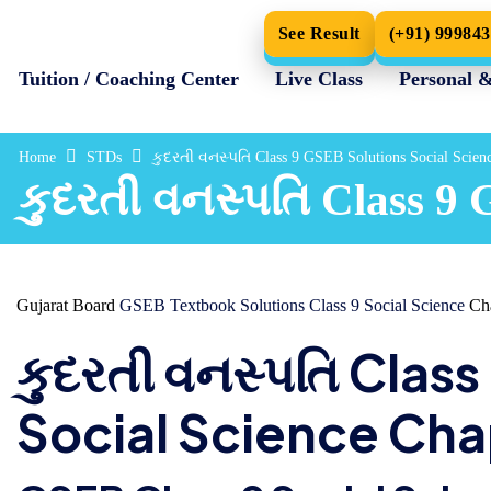
See Result
(+91) 99984
Tuition / Coaching Center
Live Class
Personal 
Home
STDs
કુદરતી વનસ્પતિ Class 9 GSEB Solutions Social Scien
કુદરતી વનસ્પતિ Class 9 
Gujarat Board
GSEB Textbook Solutions Class 9 Social Science
Cha
કુદરતી વનસ્પતિ Clas
Social Science Cha