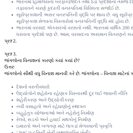
ભારતમાં હિમાલયના બરફાચ્છાદિત તથા ઠંડા પ્રદેશોના તેમજ દ
તફાવતને કારણે કુદરતી વનસ્પતિમાં વિવિધતા સર્જાઈ છે.
સૂર્યપ્રકાશની અસર વનસ્પતિની વૃદ્ધિ પર થાય છે. વધુ સૂર્યપ્
સૂર્યપ્રકાશ મેળવતા વિસ્તારોમાં વનસ્પતિની વૃદ્ધિ મંદ હોય છે.
ભારતમાં વરસાદ એકસરખો વરસતો નથી. ભારતમાં વાર્ષિક 200 સેમ
ધરાવતા પ્રદેશો પણ છે. આમ, વરસાદના અસમાન વિતરણને કારણ
પ્રશ્ન 2.
પ્રશ્ન 3.
જંગલોના વિનાશનાં કારણો કયાં કયાં છે?
ઉત્તરઃ
જંગલોનો સૌથી વધુ વિનાશ માનવી કરે છે. જંગલોના – વિનાશ માટેનાં 
દેશનો વસ્તીવધારો
ઉદ્યોગોને શહેરોના રહેણાક વિસ્તારથી દૂર લઈ જવાની નીતિ
શહેરીકરણ અને ઉદ્યોગીકરણ
નવી વસાહતો અને રહેઠાણોનું સ્થાપન
બહુહેતુક યોજનાઓ અને નહેરોનું નિર્માણ
રેલવે, સડકો અને હવાઈ મથકોનું નિર્માણ
ઇમારતો અને બળતણ માટે લાકડાં મેળવવાની પ્રવૃત્તિ
‘ઝૂમ’ પદ્ધતિની ખેતી (સ્થળાંતરિત ખેતી)