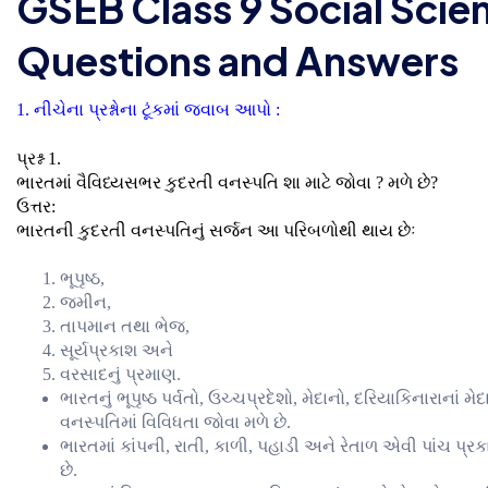
GSEB Class 9 Social Scie
Questions and Answers
1. નીચેના પ્રશ્નોના ટૂંકમાં જવાબ આપો :
પ્રશ્ન 1.
ભારતમાં વૈવિધ્યસભર કુદરતી વનસ્પતિ શા માટે જોવા ? મળે છે?
ઉત્તર:
ભારતની કુદરતી વનસ્પતિનું સર્જન આ પરિબળોથી થાય છેઃ
ભૂપૃષ્ઠ,
જમીન,
તાપમાન તથા ભેજ,
સૂર્યપ્રકાશ અને
વરસાદનું પ્રમાણ.
ભારતનું ભૂપૃષ્ઠ પર્વતો, ઉચ્ચપ્રદેશો, મેદાનો, દરિયાકિનારાનાં મ
વનસ્પતિમાં વિવિધતા જોવા મળે છે.
ભારતમાં કાંપની, રાતી, કાળી, પહાડી અને રેતાળ એવી પાંચ પ્
છે.