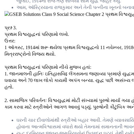
જુલાઈ, 1914ના રોજ તેણે સર્બિયા સામે યુદ્ધ જાહેર કર્યું.
આમ, ઑસ્ટ્રિયાના રાજકુમાર અને તેની પત્નીના ખૂનનો બનાવ પ્
પ્રશ્ન 3.
પ્રથમ વિશ્વયુદ્ધનાં પરિણામો લખો.
ઉત્તર:
1 ઑગસ્ટ, 1914માં શરૂ થયેલા પ્રથમ વિશ્વયુદ્ધનો 11 નવેમ્બર, 1
મિત્રરાષ્ટ્રોનો વિજય થયો.
પ્રથમ વિશ્વયુદ્ધનાં પરિણામો નીચે મુજબ હતાં:
1. જાનમાલની હાનિઃ ઇતિહાસવિદ્દ લેંગસમના જણાવ્યા પ્રમાણે યુદ્ધમાં
ઘવાયા અને 70 લાખ લોકો કાયમી અપંગ બન્યા. યુદ્ધ પછી અસંખ્ય લોકો
હતો.
2. સામાજિક પરિવર્તનઃ વિશ્વયુદ્ધમાં મોટી સંખ્યામાં પુરુષો માર્યા ગયા
કામ કરવા માટે સ્ત્રીઓને આગળ આવવું પડ્યું. પુરુષોની કૌટુંબિક
ઘરની ચાર દીવાલોમાંથી સ્ત્રીઓ બહાર આવી. તેમણે વ્યાવસાયિક 
હોવાના આત્મવિશ્વાસમાં વધારો થયો તેમનામાં સમાનતાની ભાવન
યુદ્ધ દરમિયાન જીવન-જરૂરિયાતોનું ઉત્પાદન ઘટ્યું. તેથી યુ