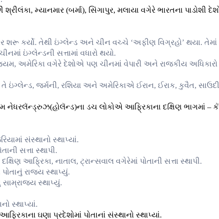
છી શ્રીલંકા, મ્યાનમાર (બર્મા), સિંગાપુર, મલાયા વગેરે ભારતના પાડોશી દેશ
ાર શરૂ કર્યો. તેથી ઇંગ્લેન્ડ અને ચીન વચ્ચે ‘અફીણ વિગ્રહો’ થયા. તેમાં
ચીનમાં ઇંગ્લેન્ડની સત્તામાં વધારો થયો.
્જિયમ, અમેરિકા વગેરે દેશોએ પણ ચીનમાં વેપારી અને રાજકીય અધિકારો
 તે ઇંગ્લેન્ડ, જર્મની, રશિયા અને અમેરિકાએ ઈરાન, ઈરાક, કુવૈત, સાઉદ
થમ નેધરલૅન્ડ્રુઝ(હોલૅન્ડ)ના ડચ લોકોએ આફ્રિકાના દક્ષિણ ભાગમાં – કૅ
િયામાં સંસ્થાનો સ્થાપ્યાં.
તાની સત્તા સ્થાપી.
જ દક્ષિણ આફ્રિકા, નાતાલ, ટ્રાન્સવાલ વગેરેમાં પોતાની સત્તા સ્થાપી.
પોતાનું રાજ્ય સ્થાપ્યું.
સામ્રાજ્ય સ્થાપ્યું.
નો સ્થાપ્યાં.
િકાના ઘણા પ્રદેશોમાં પોતાનાં સંસ્થાનો સ્થાપ્યાં.