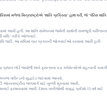
િસમાં મળેલાં મિત્રરાષ્ટ્રોએ ‘શાંતિ પ્રક્રિયા’ હાથ ધરી, જે ‘પૅરિસ શાંતિ
વામાં આવી હતી. આ શાંતિ સંમેલનમાં જર્મની સાથેની સમજૂતી વર્સેલ્સના
સની સંધિ’ તરીકે ઓળખાઈ.
લ્સની સંધિ લાદી. આ સંધિમાં ચાર પ્રકારની જોગવાઈઓ કરવામાં આવી હતીઃ
ડા પ્રધાન લૉર્ડ જ્યૉર્જે અને ફ્રાન્સના વડા ક્લેમેન્સોએ મહત્ત્વની કામગ
 અબજ પાઉન્ડનો યુદ્ધદંડ લાદવામાં આવ્યો.
દી આંતરરાષ્ટ્રીય જળમાર્ગ માટે ખુલ્લી મૂકવામાં આવી.
મનાઈ ફરમાવવામાં આવી. દેશના ખનીજોથી સમૃદ્ધ પ્રદેશો 15 વર્ષ માટે