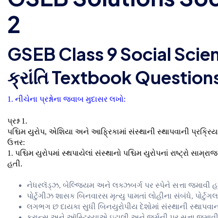
2
GSEB Class 9 Social Scien
ક્રાંતિ Textbook Questio
1. નીચેના પ્રશ્નોના જવાબ મુદાસર લખો:
પ્રશ્ન 1.
પશ્ચિમ યુરોપ, એશિયા અને આફ્રિકામાં સંસ્થાની સ્થાપવાની પ્રક્રિયા
ઉત્તર:
1. પશ્ચિમ યુરોપમાં સ્થપાયેલાં સંસ્થાનો પશ્ચિમ યુરોપનાં રાષ્ટ્રો સામ્
હતી.
નેધરલૅડ્ઝ, બેલ્જિયમ અને લક્ઝબર્ગ પર સ્પેને સત્તા જમાવી હ
પોર્ટુગીઝ શાસક બિનવારસ મૃત્યુ પામતાં લોહીના સંબંધે, પોર્ટુ
લગભગ છ દાયકા સુધી બિનયુરોપીય દેશોમાં સંસ્થાની સ્થાપવાનો
ફ્રાન્સ અને ઑસ્ટ્રિયાએ ઇટાલી અને જર્મની પર સત્તા જમાવી