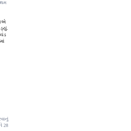
્રથમ
રોએ
્યું.
રચંડ
માં
વાનું
ે 28