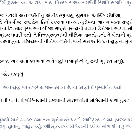
ર્ષા, દુશ્મનાવટ, આશંકા, ભય, તિરસ્કાર અને સંઘર્ષની સ્થિતિ સર્જાઈ. પ
મજ ઇટાલી અને જર્મનીનું એકીકરણ થયું. યુરોપમાં આર્થિક ઈર્ષાઓ,
 એકબીજાં રાષ્ટ્રોનાં હિતો ટકરાવા લાગ્યાં. યુરોપનાં આગળ પડતાં રાષ્ટ્
ેશ માટે પ્રેમ અને બીજાં રાષ્ટ્રો પ્રત્યેની ધૃણાને ઉત્તેજન આપવા માંડ
રાજ્યવાદી હતો. તે વિશ્વપ્રભુત્વ’ની નીતિમાં માનતો હતો. તે પોતાની પ્
રવા ઇચ્છતો હતો. વિલિયમની નીતિએ જર્મની અને સમગ્ર વિશ્વને યુદ્ધના મુખ
ણીજનક, અતિશયોક્તિભર્યા અને જૂઠાં લખાણોએ યુદ્ધની ભૂમિકા સર્જી.
 જોર પકડ્યું.
અને યુદ્ધ એ રાષ્ટ્રીય જરૂરિયાત છે.’ના સિદ્ધાંતો પ્રચલિત કર્યા.
તેની પત્નીનાં બૉસ્નિયાની રાજધાની સારાજેવોમાં સર્બિયાની કાળા હાથ’
્યો અને 48 કલાકમાં તેના ગુનેગારને પકડી ઑસ્ટ્રિયા સમક્ષ હાજર કર
ણ હોવાનું જાહેર કર્યું. ઑસ્ટ્રિયાએ સર્બિયાની દલીલ સાંભળી નહિ અન