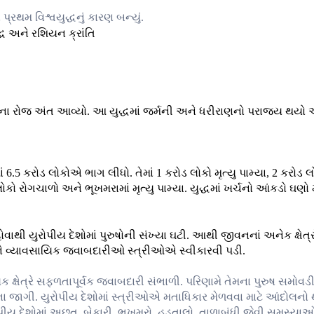
રથમ વિશ્વયુદ્ધનું કારણ બન્યું.
918ના રોજ અંત આવ્યો. આ યુદ્ધમાં જર્મની અને ધરીરાણનો પરાજય થયો 
 6.5 કરોડ લોકોએ ભાગ લીધો. તેમાં 1 કરોડ લોકો મૃત્યુ પામ્યા, 2 કરોડ લ
 રોગચાળો અને ભૂખમરામાં મૃત્યુ પામ્યા. યુદ્ધમાં ખર્ચનો આંકડો ઘણો 
 હોવાથી યુરોપીય દેશોમાં પુરુષોની સંખ્યા ઘટી. આથી જીવનનાં અનેક ક્ષેત્ર
 અને વ્યાવસાયિક જવાબદારીઓ સ્ત્રીઓએ સ્વીકારવી પડી.
ક્ષેત્રે સફળતાપૂર્વક જવાબદારી સંભાળી. પરિણામે તેમના પુરુષ સમોવડ
ા જાગી. યુરોપીય દેશોમાં સ્ત્રીઓએ મતાધિકાર મેળવવા માટે આંદોલનો 
રોપીય દેશોમાં અછત, બેકારી, ભૂખમરો, હડતાલો, તાળાબંધી જેવી સમસ્યા