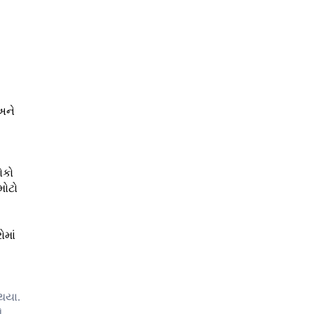
અને
ોકો
મોટો
ોમાં
ી
થયા.
ઓ