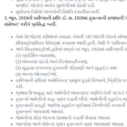
સર્જાઈ. લોકોને અનેક મુશ્કેલીઓ વેઠવી પડી.
યુરોપના દેશોમાં બાળકોની સ્થિતિ દયનીય બની.
3. જૂન, 1919ની વર્સેલ્સની સંધિઃ ઈ. સ. 1919માં ફ્રાન્સની રાજધાની પૅર
સંમેલન’ તરીકે પ્રસિદ્ધ બની.
તેમાં 58 જેટલાં કમિશનો રચાયાં. તેમની 145 જેટલી બેઠકો યોજ
શીશમહેલ(મિરર પેલેસ)માં કરવામાં આવી હતી. તેથી તે ‘વર્સેલ્
અંતે મિત્રરાષ્ટ્રોએ હારેલાં રાષ્ટ્રો પર જૂન, 1919માં વર્સે
(1) પ્રાદેશિક વ્યવસ્થા,
(2) લશ્કરમાં ઘટાડો અને નિઃશસ્ત્રીકરણ,
(3) યુદ્ધમાં વળતરના હપતાની ગોઠવણી અને યુદ્ધદંડ તથા
(4) અન્ય જોગવાઈઓ.
વર્સેલ્સની સંધિમાં અમેરિકાના પ્રમુખ વુડ્રો વિલ્સને, બ્રિટિશ વ
કરી.
પ્રથમ વિશ્વયુદ્ધ માટે જર્મનીને જવાબદાર ગણીને તેની પર 6.5
ફ્રાન્સે જર્મનીનો રુદ્ધ પ્રાંત પડાવી લીધો. જર્મનીની રહાઈન ન
ફ્રાન્સની સરહદે આવેલા રહાઈન પ્રદેશમાં કિલ્લેબંધી કરવાની 
ફ્રાન્સને આપવામાં આવ્યાં.
જર્મનીનાં મોટા ભાગનાં સંસ્થાનો પડાવી લેવામાં આવ્યાં.
આલ્સેસ અને લૉરેન્સ પ્રાંત ફ્રાન્સને પાછા આપવામાં આવ્યા.