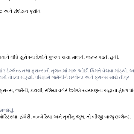
વાને લીધે યુરોપના દેશોને પુષ્કળ કાચા માલની જરૂર પડતી હતી.
ઇંગ્લેન્ડ તથા ફ્રાન્સની તુલનામાં માલ ઓછી કિંમતે વેચવા માંડ્યો. 
ો તોડવા માંડ્યાં. પરિણામે જર્મનીને ઇંગ્લેન્ડ અને ફ્રાન્સ સાથે તીવ્ર
્રાન્સ, જર્મની, ઇટાલી, રશિયા વગેરે દેશોએ સ્વરક્ષણના બહાના હેઠળ પો
ર્જાયું.
િયા, હંગેરી, બબ્બેરિયા અને તુર્કીનું જૂથ, તો બીજી બાજુ ઇંગ્લેન્ડ,