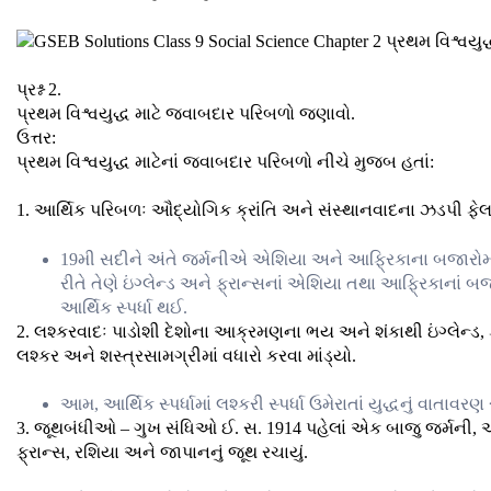
પ્રશ્ન 2.
પ્રથમ વિશ્વયુદ્ધ માટે જવાબદાર પરિબળો જણાવો.
ઉત્તર:
પ્રથમ વિશ્વયુદ્ધ માટેનાં જવાબદાર પરિબળો નીચે મુજબ હતાં:
1. આર્થિક પરિબળઃ ઔદ્યોગિક ક્રાંતિ અને સંસ્થાનવાદના ઝડપી ફેલા
19મી સદીને અંતે જર્મનીએ એશિયા અને આફ્રિકાના બજારોમાં ? 
રીતે તેણે ઇંગ્લેન્ડ અને ફ્રાન્સનાં એશિયા તથા આફ્રિકાનાં બજાર
આર્થિક સ્પર્ધા થઈ.
2. લશ્કરવાદઃ પાડોશી દેશોના આક્રમણના ભય અને શંકાથી ઇંગ્લેન્ડ, ફ
લશ્કર અને શસ્ત્રસામગ્રીમાં વધારો કરવા માંડ્યો.
આમ, આર્થિક સ્પર્ધામાં લશ્કરી સ્પર્ધા ઉમેરાતાં યુદ્ધનું વાતાવરણ સ
3. જૂથબંધીઓ – ગુખ સંધિઓ ઈ. સ. 1914 પહેલાં એક બાજુ જર્મની, ઑસ્ટ્ર
ફ્રાન્સ, રશિયા અને જાપાનનું જૂથ રચાયું.