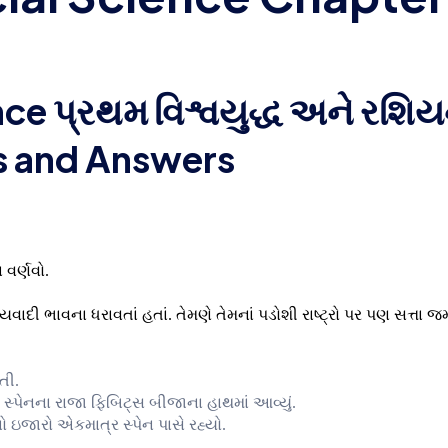
ce પ્રથમ વિશ્વયુદ્ધ અને રશિ
ns and Answers
 વર્ણવો.
રાજ્યવાદી ભાવના ધરાવતાં હતાં. તેમણે તેમનાં પડોશી રાષ્ટ્રો પર પણ સત્તા જ
તી.
ગલ સ્પેનના રાજા ફિબિટ્સ બીજાના હાથમાં આવ્યું.
 ઇજારો એકમાત્ર સ્પેન પાસે રહ્યો.
.