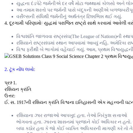
યુદ્ધના દંડપેટે જર્મનીએ દર વર્ષે મોટા જથ્થામાં કોલસો અને લોખંડ
આ તમામ શરતો પર જર્મની પાસે બંદૂકની અણીએ બળજબરીપૂર્
વર્સેલ્સની સંધિથી જર્મનીનું અર્થતંત્ર છિન્નભિન્ન થઈ ગયું.
4. દૂરગામી પરિણામોઃ યુદ્ધમાં પરાજિત રાષ્ટ્રો સાથે કરવામાં આવેલી વર
વિશ્વશાંતિ જાળવવા રાષ્ટ્રસંઘ(The League of Nations)ની સ્થ
રશિયાને રાષ્ટ્રસંઘમાં સ્થાન આપવામાં આવ્યું નહિ. અમેરિકા રાષ્
વિશ્વ ફરીથી બે ભાગોમાં વહેંચાઈ ગયું. આમ, પ્રથમ વિશ્વયુદ્ધની શ
2. ટૂંક નોંધ લખો:
પ્રશ્ન 1.
રશિયન ક્રાંતિ
ઉત્તર:
ઈ. સ. 1917ની રશિયન ક્રાંતિ વિશ્વના ઇતિહાસની એક મહત્ત્વની ઘટ
રશિયાના ઝાર રાજાઓ આપખુદ હતા. તેઓ નિરંકુશ સત્તાઓ
ભોગવતા હતા. ઝારના શાસનમાં પ્રજાને કોઈ અધિકાર ન હતો
બધા કઠોર હતા કે જો કોઈ વ્યક્તિ અધિકારની માગણી કરે તો ત