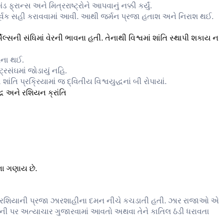
 ફ્રાન્સ અને મિત્રરાષ્ટ્રોને આપવાનું નક્કી કર્યું.
વક સહી કરાવવામાં આવી. આથી જર્મન પ્રજા હતાશ અને નિરાશ થઈ.
્સેલ્સની સંધિમાં વેરની ભાવના હતી. તેનાથી વિશ્વમાં શાંતિ સ્થાપી શકાય ન
ાપના થઈ.
ટ્રસંઘમાં જોડાયું નહિ.
ાંતિ પ્રક્રિયામાં જ દ્વિતીય વિશ્વયુદ્ધનાં બી રોપાયાં.
ના ગણાય છે.
. રશિયાની પ્રજા ઝારશાહીના દમન નીચે કચડાતી હતી. ઝાર રાજાઓ 
ેની પર અત્યાચાર ગુજારવામાં આવતો અથવા તેને કાતિલ ઠંડી ધરાવતા