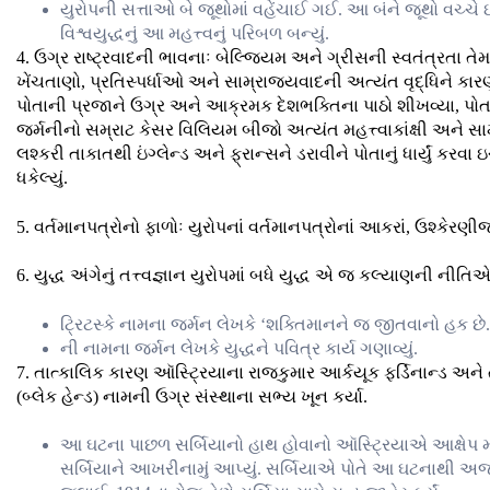
યુરોપની સત્તાઓ બે જૂથોમાં વહેંચાઈ ગઈ. આ બંને જૂથો વચ્ચે ઈ
વિશ્વયુદ્ધનું આ મહત્ત્વનું પરિબળ બન્યું.
4. ઉગ્ર રાષ્ટ્રવાદની ભાવનાઃ બેલ્જિયમ અને ગ્રીસની સ્વતંત્રતા તે
ખેંચતાણો, પ્રતિસ્પર્ધાઓ અને સામ્રાજ્યવાદની અત્યંત વૃદ્ધિને કારણે
પોતાની પ્રજાને ઉગ્ર અને આક્રમક દેશભક્તિના પાઠો શીખવ્યા, પોતાના દ
જર્મનીનો સમ્રાટ કેસર વિલિયમ બીજો અત્યંત મહત્ત્વાકાંક્ષી અને સામ્
લશ્કરી તાકાતથી ઇંગ્લેન્ડ અને ફ્રાન્સને ડરાવીને પોતાનું ધાર્યું ક
ધકેલ્યું.
5. વર્તમાનપત્રોનો ફાળોઃ યુરોપનાં વર્તમાનપત્રોનાં આકરાં, ઉશ્કેર
6. યુદ્ધ અંગેનું તત્ત્વજ્ઞાન યુરોપમાં બધે યુદ્ધ એ જ કલ્યાણની નીતિએ
ટ્રિટસ્કે નામના જર્મન લેખકે ‘શક્તિમાનને જ જીતવાનો હક છે.’ 
ની નામના જર્મન લેખકે યુદ્ધને પવિત્ર કાર્ય ગણાવ્યું.
7. તાત્કાલિક કારણ ઑસ્ટ્રિયાના રાજકુમાર આર્કયૂક ફર્ડિનાન્ડ અને 
(બ્લેક હેન્ડ) નામની ઉગ્ર સંસ્થાના સભ્ય ખૂન કર્યા.
આ ઘટના પાછળ સર્બિયાનો હાથ હોવાનો ઑસ્ટ્રિયાએ આક્ષેપ મૂક
સર્બિયાને આખરીનામું આપ્યું. સર્બિયાએ પોતે આ ઘટનાથી અજા