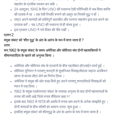
सहयोग के प्रतीक स्वरूप बन सकें ।
24 अक्टूबर, 1945 के दिन UNO की स्थापना ऐसी परिस्थिति में जब विश्व शान्ति
की तलाश में था । एक ऐसी स्थिति बनाने को आतुर था जिसमें युद्ध न हों ।
राष्ट्र अपने मतभेदों को शांतिपूर्ण बातचीत और परस्पर सहयोग द्वारा हल करने का
प्रयास करें । यह UNO की स्थापना से ही संभव हुआ ।
इस प्रकार UNO ने नये विश्व की नींव रखीं ।
प्रश्न 2.
क्यूबा संकट को ‘शीत युद्ध’ के अंत के आरंभ के रूप में माना जाता है ?
उत्तर:
सन् 1962 के क्यूबा संकट के समय अमेरिका और सोवियत संघ दोनों महाशक्तियों ने
सीमान्तवादिता के खतरे को अनुभव किया ।
अमेरिका और सोवियत संघ के प्रधानों के बीच पहलीबार हॉटलाईन वार्ता हुई ।
सोवियत युनियन ने परमाणु शस्त्रों से सुसज्जित मिसाइलोंवाला जहाज अरबियन
सागर से वापस लौटा लेने का निर्णय लिया ।
अमेरिका ने क्यूबा की ओर रूख किये हुए अपने परमाणु शस्त्रोंवाले मिसाइलों को
म्यान में रख लिया ।
1962 के क्यूबा प्रक्षेपास्त्र संकट के भयावह अनुभव के बाद दोनों महासत्ताओं के
तनाव की कमी आई जिसे तनाव शैथिल्य कहा ग !
इसके बाद 1963 से 1978 की अवधि में तनाव कम करने के अनेक समझौते हुए ।
दोनों सत्ताओं के बीच संदेशों का आदान-प्रदाः शुरू हुआ ।
इसलिए क्यूबा संकट को शीतयुद्ध के अंत के आरंभ के रूप में माना जाता है ।