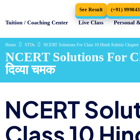
See Result
(+91) 99984
Tuition / Coaching Center
Live Class
Personal 
Home
STDs
NCERT Solutions For Class 10 Hindi Kshitiz Chapter 1
NCERT Solutions For Cla
दिव्या चमक
NCERT Solut
Class 10 Hind