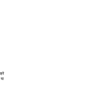
हरे
 या