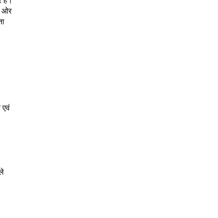
र है।
ी ओर
ता
 एवं
।
ले