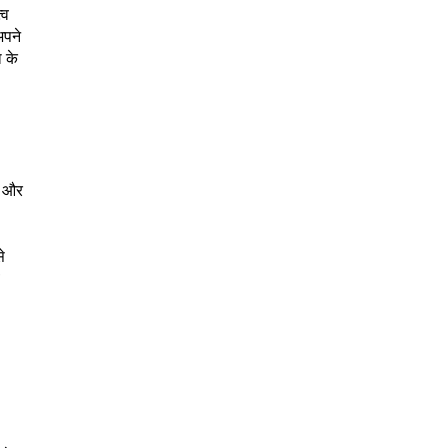
्व
अपने
ा के
ं और
े