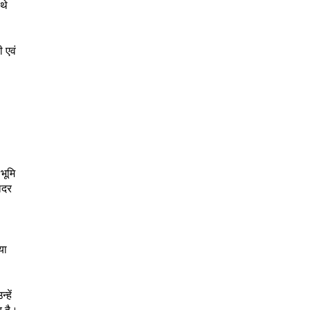
थे
 एवं
भूमि
ादर
या
्हें