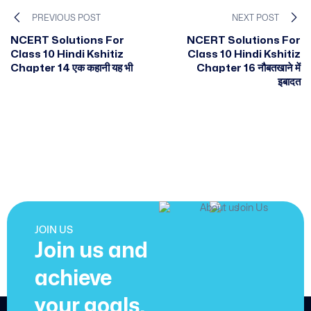
PREVIOUS POST
NEXT POST
NCERT Solutions For
NCERT Solutions For
Class 10 Hindi Kshitiz
Class 10 Hindi Kshitiz
Chapter 14 एक कहानी यह भी
Chapter 16 नौबतखाने में
इबादत
JOIN US
Join us and
achieve
your goals.