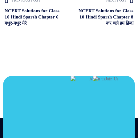
PREVIOUS POST
NEXT POST
NCERT Solutions for Class
NCERT Solutions for Class
10 Hindi Sparsh Chapter 6
10 Hindi Sparsh Chapter 8
मधुर-मधुर मेरे
कर चले हम फ़िदा
JOIN US
Join us and
achieve your
goals.
Choose from over 210,000