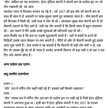
‘तोप’ कविता का गद्य रूपांतरण- ईस्ट इंडिया कंपनी ने कंपनी बाग के प्रवेश द्वार पर जो
तोप रखवायी थी, वह आज
स्वतंत्र भारत में विरासत बनकर रह गई है। वर्ष 1857 की इस तोप को कंपनी बाग के
साथ ही साल में दो अवसरों पर साफ़-सुथरा करते हुए चमकाया जाता है। जैसे कंपनी बाग
हमें विरासत में मिली थी, उसी तरह ये तोप भी थी। आजकल सुबह-शाम कंपनी बाग में जो
सैलानी टहलने के लिए आते हैं, उन्हें यह तोप बताती है कि किसी समय मैं बहुत ताकतवर
थी। उस जमाने में मैंने अच्छे-अच्छे शूरमाओं की धज्जियाँ उड़ा दी थीं।
आज स्थिति यह है कि इस पर लड़के घुड़सवारी करते हैं। वहाँ से बच्चों के हटते ही
चिड़ियाँ उसके ऊपर बैठकर गप-शप करती हैं। गौरैयें तो और भी शैतानी करती हुई इसके
अंदर घुस जाती हैं। ऐसा करके वे यह बताती हैं कि कितनी भी बड़ी तोप क्यों न हो, एक
दिन तो उसका मुँह बंद हो ही जाता है अर्थात् अन्यायी कितना भी बड़ा क्यों न हो एक न एक
दिन अंत अवश्य होता है।
अन्य पाठेतर हल प्रश्न
लघु उत्तरीय प्रश्नोत्तर
प्रश्न 1.
‘तोप’ पाठ में वर्णित तोप कहाँ रखी गई है? इसको वहाँ किसने रखवाया?
उत्तर-
‘तोप’ नामक पाठ में वर्णित तोप उस बाग के प्रवेश द्वार पर रखी गई है जिसे ईस्ट इंडिया
कंपनी ने अपनाया हुआ था। इसी बाग में ईस्ट इंडिया कंपनी ने सन् 1857 के प्रथम
स्वतंत्रता संग्राम के समय रखवाया ताकि वह भारतीयों का मनोबल कुचल सके।