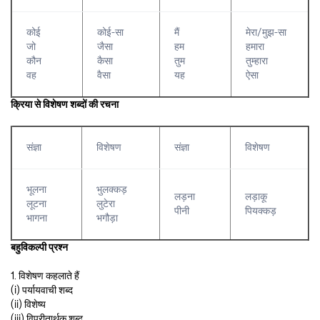
कोई
कोई-सा
मैं
मेरा/मुझ-सा
जो
जैसा
हम
हमारा
कौन
कैसा
तुम
तुम्हारा
वह
वैसा
यह
ऐसा
क्रिया से विशेषण शब्दों की रचना
संज्ञा
विशेषण
संज्ञा
विशेषण
भूलना
भुलक्कड़
लड़ना
लड़ाकू
लूटना
लुटेरा
पीनी
पियक्कड़
भागना
भगौड़ा
बहुविकल्पी प्रश्न
1. विशेषण कहलाते हैं
(i) पर्यायवाची शब्द
(ii) विशेष्य
(iii) विपरीतार्थक शब्द