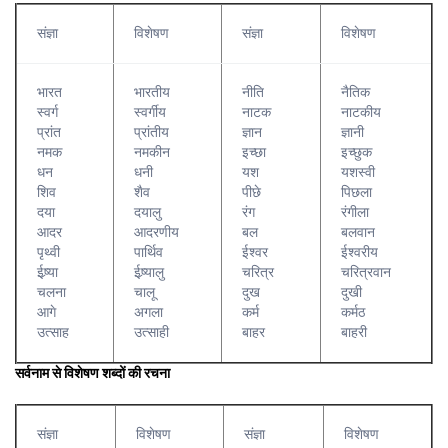
संज्ञा
विशेषण
संज्ञा
विशेषण
भारत
भारतीय
नीति
नैतिक
स्वर्ग
स्वर्गीय
नाटक
नाटकीय
प्रांत
प्रांतीय
ज्ञान
ज्ञानी
नमक
नमकीन
इच्छा
इच्छुक
धन
धनी
यश
यशस्वी
शिव
शैव
पीछे
पिछला
दया
दयालु
रंग
रंगीला
आदर
आदरणीय
बल
बलवान
पृथ्वी
पार्थिव
ईश्वर
ईश्वरीय
ईष्र्या
ईष्र्यालु
चरित्र
चरित्रवान
चलना
चालू
दुख
दुखी
आगे
अगला
कर्म
कर्मठ
उत्साह
उत्साही
बाहर
बाहरी
सर्वनाम से विशेषण शब्दों की रचना
संज्ञा
विशेषण
संज्ञा
विशेषण