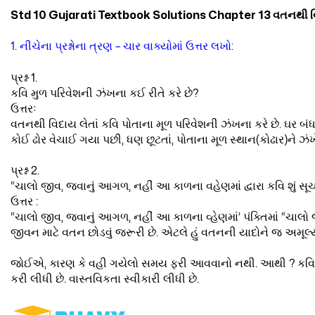
Std 10 Gujarati Textbook Solutions Chapter 13 વતનથી 
1. નીચેના પ્રશ્નોના ત્રણ – ચાર વાક્યોમાં ઉત્તર લખો:
પ્રશ્ન 1.
કવિ મુળ પરિવેશની ઝંખના કઈ રીતે કરે છે?
ઉત્તરઃ
વતનથી વિદાય લેતાં કવિ પોતાના મૂળ પરિવેશની ઝંખના કરે છે. ઘર બંધ ક
કોઈ ઢોર વેચાઈ ગયા પછી, ધણ છૂટતાં, પોતાના મૂળ સ્થાન(કોઢાર)ને ઝંખ
પ્રશ્ન 2.
“ચાલો જીવ, જવાનું આગળ, નહીં આ કાળના વહેણમાં દ્વારા કવિ શું સૂચ
ઉત્તર :
“ચાલો જીવ, જવાનું આગળ, નહીં આ કાળના વ્હેણમાં’ પંક્તિમાં “ચાલો 
જીવન માટે વતન છોડવું જરૂરી છે. એટલે હું વતનની યાદોને જ અમૂલ્ય
જોઈએ, કારણ કે વહી ગયેલો સમય ફરી આવવાનો નથી. આથી ? કવિએ
કરી લીધી છે. વાસ્તવિકતા સ્વીકારી લીધી છે.