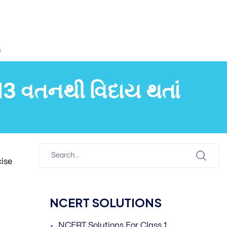
s
3 વતનથી વિદાય થતાં
cise
NCERT SOLUTIONS
NCERT Solutions For Class 1