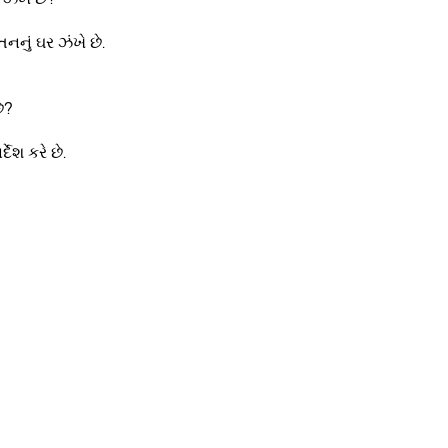
નનું ઘર ઝંખે છે.
ે?
ેશ કરે છે.