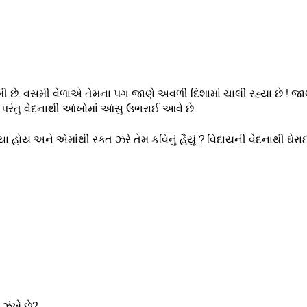
મી છે. વસમી વેળાએ તેમના પગ જાણે અવળી દિશામાં ચાલી રહ્યા છે ! જા
રંતુ વેદનાથી આંખોમાં આંસુ ઉભરાઈ આવે છે.
યા હોય અને એમાંથી રક્ત ઝરે તેમ કવિનું હૈયું ? વિદાયની વેદનાથી ઘેરા
 ઝંખે છે?