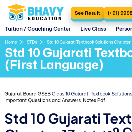
See Result
(+91) 999
Tuition / Coaching Center
Live Class
Perso
Home
STDs
Std 10 Gujarati Textbook Solutions Chapter 
Std 10 Gujarati Textb
(First Language)
Gujarat Board GSEB
Class 10 Gujarati Textbook Solution
Important Questions and Answers, Notes Pdf.
Std 10 Gujarati Tex