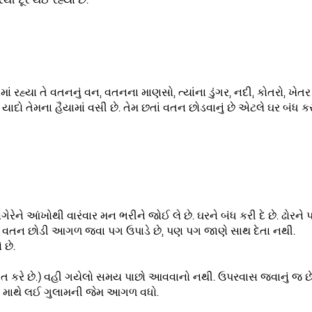
ેથી દૂર થઈ રહ્યા છે.
ં રહ્યા તે વતનનું વન, વતનના માણસો, ત્યાંના ડુંગર, નદી, કોતરો, ખેતર
યાદો તેમના હૈયામાં વસી છે. તેમ છતાં વતન છોડવાનું છે એટલે ઘર બંધ ક
રેને આંખોથી વારંવાર મન ભરીને જોઈ લે છે. ઘરને બંધ કરી દે છે. ઢોરને
ય! વતન છોડી આગળ જવા પગ ઉપાડે છે, પણ પગ જાણે સાથ દેતા નથી.
 છે.
આશ્વત કરે છે.) વહી ગયેલો સમય પાછો આવવાનો નથી. ઉપરવાસ જવાનું જ છ
રો માથે લઈ ગુલામની જેમ આગળ વધો.