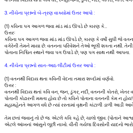
વતનથી વિદાય થતાં કવિ ઘર, સ્નેહીજનો, ડુંગર, નદી, કોતરો, ખેતર વગેર
3. નીચેના પ્રશ્નનો બે-ત્રણ વાક્યોમાં ઉત્તર આપો :
(1) કવિના પગ આગળ જવા માંડ માંડ ઊપડે છે કારણ કે…
ઉત્તરઃ
કવિના પગ આગળ જવા માંડ માંડ ઊપડે છે, કારણ કે વર્ષો સુધી જે વતનમા
વગેરેની તેમને માયા છે. વતનના પરિવેશને તેઓ ભૂલી શકતા નથી. તેની 
પોતાના નિશ્ચિત સ્થાને જવા પગ ઉપાડે છે, પણ પગ સાથ નથી આપતા.
4. નીચેના પ્રશ્નનો સાત-આઠ લીટીમાં ઉત્તર આપો :
(1) વતનથી વિદાય થતા કવિની વેદના તમારા શબ્દોમાં વર્ણવો.
ઉત્તર :
વતનથી વિદાય થતાં કવિ વન, જન, ડુંગર, નદી, વતનની કોતરો, ખેતર વગે
પોતાની કોઢારની મમતા હોય છે તો કવિને પોતાના વતનની કેમ ન હો
મહામહેનતે આગળ વધે છે ત્યાં રસ્તામાં વૃક્ષની કાંટાળી ડાળી આડી આવે
તેમ છતાં જવાનું તો છે જ. એટલે કવિ કહે છે, ચાલો જીવ. (પોતાને 
એટલે આંખનાં આંસુને લૂછી નાખો. વીતી ગયેલા દિવસોની યાદનો ભા