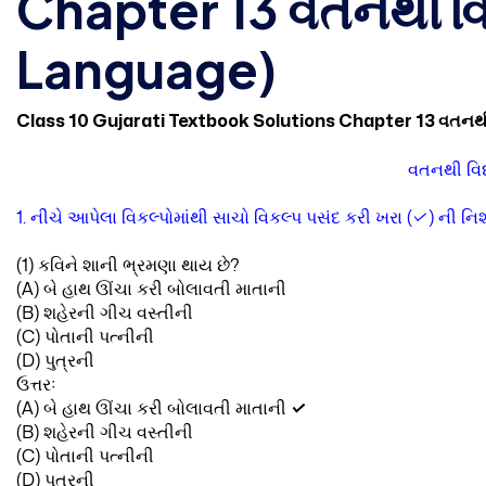
Chapter 13 વતનથી વિદ
Language)
Class 10 Gujarati Textbook Solutions Chapter 13 વતનથ
વતનથી વિદ
1. નીચે આપેલા વિકલ્પોમાંથી સાચો વિકલ્પ પસંદ કરી ખરા (✓) ની નિશ
(1) કવિને શાની ભ્રમણા થાય છે?
(A) બે હાથ ઊંચા કરી બોલાવતી માતાની
(B) શહેરની ગીચ વસ્તીની
(C) પોતાની પત્નીની
(D) પુત્રની
ઉત્તરઃ
(A) બે હાથ ઊંચા કરી બોલાવતી માતાની
✓
(B) શહેરની ગીચ વસ્તીની
(C) પોતાની પત્નીની
(D) પુત્રની