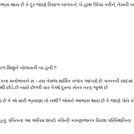
 થાય છે કે દૂર જાણે રિસાળ બાળકને, બે હાથ ઊંચા કરીને, તેમની બ
ાળ શિશુને બોલાવતી બા હતી !!
યકના મનોભાવને સ – રસ તેમજ માર્મિક વળાંક આપ્યો છે. વતનની યાદમાં
 છોડે છે ત્યારે છેલ્લી વાર તેઓ દૂરના ખેતર તરફ જુએ છે.
થાય છે કે એ મારી ભ્રમણા તો નથી? એમને આભાસ થાય છે કે જાણે પોતે 
ું. પંક્તિના આ અંતિમ શબ્દો કવિની કરુણાજનક વિવશ પરિસ્થિતિના