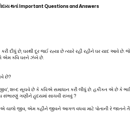
વિદાય થતાં Important Questions and Answers
રી દીધું છે, ઘરથી દૂર જઈ રહ્યા છે ત્યારે રહી રહીને ઘર યાદ આવે છે. જ
ે એમ કવિ ઘરને ઝંખે છે.
વે છે?
જીવ’, શબ્દ સૂચવે છે કે કવિએ સમાધાન કરી લીધું છે. હકીકત એ છે કે ભા
 સંભારણું ગણીને હૃદયમાં સાચવી રાખવું ?
 ચાલો જીવ, એમ કહીને જીવને આગળ વધવા માટે પોતાની રે જાતને ત