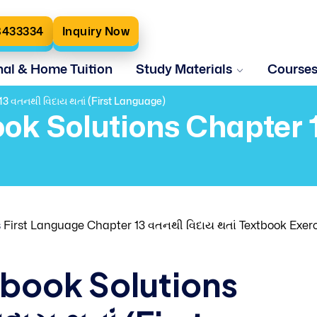
8433334
Inquiry Now
nal & Home Tuition
Study Materials
Course
13 વતનથી વિદાય થતાં (First Language)
ook Solutions Chapter 1
s
First Language Chapter 13 વતનથી વિદાય થતાં Textbook Exer
tbook Solutions