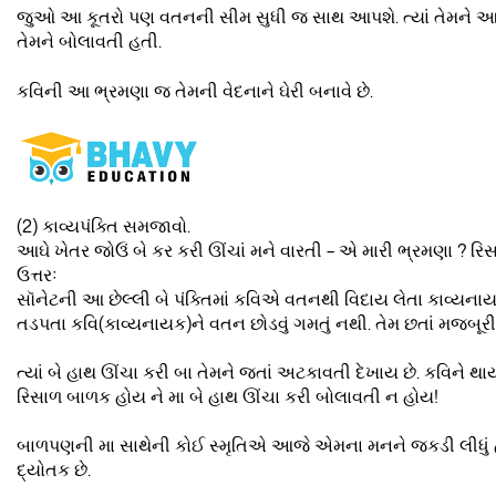
જુઓ આ કૂતરો પણ વતનની સીમ સુધી જ સાથ આપશે. ત્યાં તેમને આભાસ
તેમને બોલાવતી હતી.
કવિની આ ભ્રમણા જ તેમની વેદનાને ઘેરી બનાવે છે.
(2) કાવ્યપંક્તિ સમજાવો.
આઘે ખેતર જોઉં બે કર કરી ઊંચાં મને વારતી – એ મારી ભ્રમણા ? રિસ
ઉત્તરઃ
સૉનેટની આ છેલ્લી બે પંક્તિમાં કવિએ વતનથી વિદાય લેતા કાવ્યના
તડપતા કવિ(કાવ્યનાયક)ને વતન છોડવું ગમતું નથી. તેમ છતાં મજબૂરીથી
ત્યાં બે હાથ ઊંચા કરી બા તેમને જતાં અટકાવતી દેખાય છે. કવિને 
રિસાળ બાળક હોય ને મા બે હાથ ઊંચા કરી બોલાવતી ન હોય!
બાળપણની મા સાથેની કોઈ સ્મૃતિએ આજે એમના મનને જકડી લીધું હત
દ્યોતક છે.