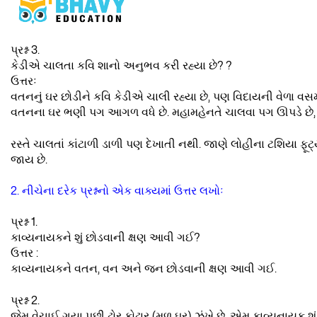
પ્રશ્ન 3.
કેડીએ ચાલતા કવિ શાનો અનુભવ કરી રહ્યા છે? ?
ઉત્તરઃ
વતનનું ઘર છોડીને કવિ કેડીએ ચાલી રહ્યા છે, પણ વિદાયની વેળા વસ
વતનના ઘર ભણી પગ આગળ વધે છે. મહામહેનતે ચાલવા પગ ઊપડે છે, પ
રસ્તે ચાલતાં કાંટાળી ડાળી પણ દેખાતી નથી. જાણે લોહીના ટશિયા ફૂટ્
જાય છે.
2. નીચેના દરેક પ્રશ્નનો એક વાક્યમાં ઉત્તર લખોઃ
પ્રશ્ન 1.
કાવ્યનાયકને શું છોડવાની ક્ષણ આવી ગઈ?
ઉત્તર :
કાવ્યનાયકને વતન, વન અને જન છોડવાની ક્ષણ આવી ગઈ.
પ્રશ્ન 2.
જેમ વેચાઈ ગયા પછી ઢોર કોઢાર (મૂળ ઘર) ઝંખે છે, એમ કાવ્યનાયક શું