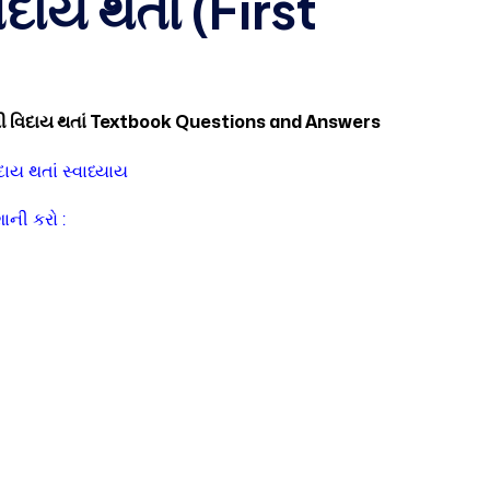
ાય થતાં (First
ી વિદાય થતાં Textbook Questions and Answers
ાય થતાં સ્વાધ્યાય
ાની કરો :