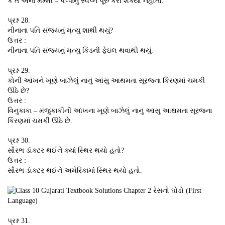
કે તે એનાં મમ્મી – પપ્પાનું સ્વપ્ન પૂરું કરી શક્યો નહોતો.
પ્રશ્ન 28.
નીનાના પતિ સંજયનું મૃત્યુ શાથી થયું?
ઉત્તર :
નીનાના પતિ સંજયનું મૃત્યુ કિડની ફેઇલ થવાથી થયું.
પ્રશ્ન 29.
કોની આંખને ખૂણે બાઝેલું નાનું આંસુ આથમતા સૂરજના કિરણમાં ચમકી
ઊઠે છે?
ઉત્તર :
વિનુકાકા – મંજુકાકીની આંખના ખૂણે બાઝેલું નાનું આંસુ આથમતા સૂરજના
કિરણમાં ચમકી ઊઠે છે.
પ્રશ્ન 30.
સૌરભ ડૉક્ટર થઈને ક્યાં સ્થિર થયો હતો?
ઉત્તર :
સૌરભ ડૉક્ટર થઈને અમેરિકામાં સ્થિર થયો હતો.
પ્રશ્ન 31.