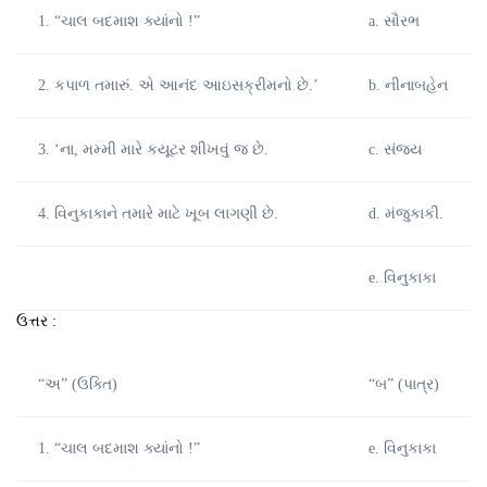
1. “ચાલ બદમાશ ક્યાંનો !”
a. સૌરભ
2. કપાળ તમારું. એ આનંદ આઇસક્રીમનો છે.’
b. નીનાબહેન
3. ‘ના, મમ્મી મારે કયૂટર શીખવું જ છે.
c. સંજય
4. વિનુકાકાને તમારે માટે ખૂબ લાગણી છે.
d. મંજુકાકી.
e. વિનુકાકા
ઉત્તર :
“અ” (ઉક્તિ)
“બ” (પાત્ર)
1. “ચાલ બદમાશ ક્યાંનો !”
e. વિનુકાકા