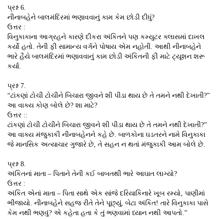
પ્રશ્ન 6.
નીનાબહેને બાલમંદિરમાં ભણાવવાનું કામ કેમ છોડી દીધું?
ઉત્તર :
વિનુકાકાના આગ્રહને કારણે દીકરા અંકિતને પણ કમ્યુટર ક્લાસમાં દાખલ
કર્યો હતો. તેની ફી સામાન્ય વર્ગને પોષાય એમ નહોતી. આથી નીનાબહેને
ભારે હૈયે બાલમંદિરમાં ભણાવવાનું કામ છોડી અંકિતની ફી માટે ટ્યૂશન શરૂ
કર્યા.
પ્રશ્ન 7.
“ટાંકણાં ટોચી ટોચીને બિચારા જીવને શી પીડા થાય છે તે તમને નથી દેખાતી?”
આ વાક્ય કોણ બોલે છે? શા માટે?
ઉત્તર ::
ટાંકણાં ટોચી ટોચીને બિચારા જીવને શી પીડા થાય છે તે તમને નથી દેખાતી?”
આ વાક્ય મંજુકાકી નીનાબહેનને કહે છે. બાળકોના ઘડતરને નામે વિનુકાકા
જે માનસિક અત્યાચાર ગુજારે છે, તે સહન ન થતાં મંજુકાકી આમ બોલે છે.
પ્રશ્ન 8.
અંકિતનાં માતા – પિતાને તેની કઈ બાબતથી ભારે આઘાત લાગ્યો?
ઉત્તર :
અંકિત એનાં માતા – પિતા સાથે એક સાંજે દરિયાકિનારે ખૂબ રમ્યો, પાણીમાં
ભીંજાયો. નીનાબહેને સહજ રીતે તેને પૂછ્યું, બેટા અંકિત! તારે વિનુકાકા પાસે
કેમ નથી ભણવું? એ કહેતા હતા કે તું ભણવામાં ધ્યાન નથી આપતો.”