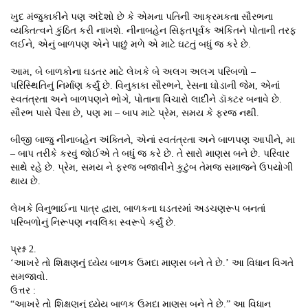
ખુદ મંજુકાકીને પણ અંદેશો છે કે એમના પતિની આક્રમકતા સૌરભના
વ્યક્તિત્વને કુંઠિત કરી નાખશે. નીનાબહેન સિફતપૂર્વક અંકિતને પોતાની તરફ
લઈને, એનું બાળપણ એને પાછું મળે એ માટે ઘટતું બધું જ કરે છે.
આમ, બે બાળકોના ઘડતર માટે લેખકે બે અલગ અલગ પરિબળો –
પરિસ્થિતિનું નિર્માણ કર્યું છે. વિનુકાકા સૌરભને, રેસના ઘોડાની જેમ, એનાં
સ્વતંત્રતા અને બાળપણને ભોગે, પોતાના વિચારો લાદીને ડૉક્ટર બનાવે છે.
સૌરભ પાસે પૈસા છે, પણ મા – બાપ માટે પ્રેમ, સમય કે ફરજ નથી.
બીજી બાજુ નીનાબહેન અંક્તિને, એનાં સ્વતંત્રતા અને બાળપણ આપીને, મા
– બાપ તરીકે કરવું જોઈએ તે બધું જ કરે છે. તે સારો માણસ બને છે. પરિવાર
સાથે રહે છે. પ્રેમ, સમય ને ફરજ બજાવીને કુટુંબ તેમજ સમાજને ઉપયોગી
થાય છે.
લેખકે વિનુભાઈના પાત્ર દ્વારા, બાળકના ઘડતરમાં અડચણરૂપ બનતાં
પરિબળોનું નિરૂપણ નવલિકા સ્વરૂપે કર્યું છે.
પ્રશ્ન 2.
‘આખરે તો શિક્ષણનું ધ્યેય બાળક ઉમદા માણસ બને તે છે.’ આ વિધાન વિગતે
સમજાવો.
ઉત્તર :
“આખરે તો શિક્ષણનું ધ્યેય બાળક ઉમદા માણસ બને તે છે.” આ વિધાન