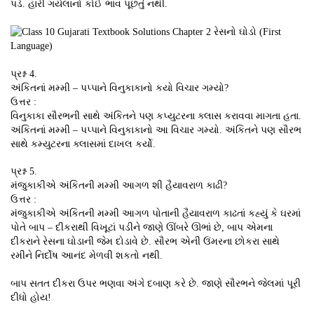
પડે. હારી ગયેલાનો કોઈ ભાવ પૂછતું નથી.
પ્રશ્ન 4.
અંકિતનાં મમ્મી – પપ્પાને વિનુકાકાનો કયો વિચાર ગમ્યો?
ઉત્તર :
વિનુકાકા સૌરભની સાથે અંકિતને પણ કપ્યુટરના ક્લાસ કરાવવા માગતા હતા.
અંકિતનાં મમ્મી – પપ્પાને વિનુકાકાનો આ વિચાર ગમ્યો. અંકિતને પણ સૌરભ
સાથે કમ્યુટરના ક્લાસમાં દાખલ કર્યો.
પ્રશ્ન 5.
મંજુકાકીએ અંકિતની મમ્મી આગળ શી હૈયાવરાળ કાઢી?
ઉત્તર :
મંજુકાકીએ અંકિતની મમ્મી આગળ પોતાની હૈયાવરાળ કાઢતાં કહ્યું કે ઘરમાં
પોતે બાપ – દીકરાથી વિખૂટાં પડીને જાણે ઊંબરે ઊભાં છે, બાપ એમના
દીકરાને રેસના ઘોડાની જેમ દોડાવે છે. સૌરભ એની ઉંમરના છોકરા સાથે
રમીને નિર્દોષ આનંદ મેળવી શકતો નથી.
બાપ સતત દીકરા ઉપર ભણવા અંગે દબાણ કરે છે. જાણે સૌરભને જેલમાં પૂરી
દીધો હોય!