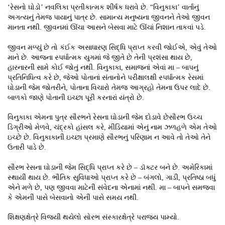
‘રેસનો ઘોડો’ નવલિકા પ્રતીકાત્મક શીર્ષક ધરાવે છે. “વિનુકાકા’ વાર્તાનું
અગત્યનું તેમજ પાયાનું પાત્ર છે. સામાન્ય મનુષ્યના જીવનને તેઓ જીવન
માનતા નથી. જીવનમાં ઊંચા આસને બેસવા માટે ઊંચાં નિશાન તાકવાં પડે.
જીવન મળ્યું છે તો કંઈક અસાધારણ સિદ્ધિ પ્રાપ્ત કરવી જોઈએ, એવું તેઓ
માને છે. આજના સ્પર્ધાત્મક યુગમાં જે જીતે છે તેની પ્રશંસા થાય છે,
હારનારની સામે કોઈ જોતું નથી. વિનુકાકા, સમાજનાં એવાં મા – બાપનું
પ્રતિનિધિત્વ કરે છે, જેઓ પોતાનાં સંતાનોને પરીક્ષાલક્ષી સ્પર્ધાત્મક રેસમાં
ઘોડાની જેમ જોતરીને, પોતાના વિચારો તેમજ આગ્રહો તેમના ઉપર લાદે છે.
બાળકો જાણે પોતાની ઇચ્છા પૂરી કરનારાં યંત્રો છે.
વિનુકાકા એમના પુત્ર સૌરભને રેસના ઘોડાની જેમ દોડાવે છેસૌરભ ઉચ્ચ
ડિગ્રીઓ મેળવે, ચંદ્રકો હાંસલ કરે, મીડિયામાં એનું નામ ઝળહળે એમ તેઓ
ઇચ્છે છે. વિનુકાકાની ઇચ્છા પ્રમાણે સૌરભનું પરિણામ ન આવે તો તેઓ તેને
ઉતારી પાડે છે.
સૌરભ રેસના ઘોડાની જેમ સિદ્ધિ પ્રાપ્ત કરે છે – ડૉક્ટર બને છે. અમેરિકામાં
સ્થાયી થાય છે. ભૌતિક સુવિધાઓ પ્રાપ્ત કરે છે – બંગલો, ગાડી, પ્રતિષ્ઠા બધું
એને મળે છે, પણ જીવવા માટેની સંવેદના એનામાં નથી. મા – બાપને સમજવા
કે એમની પાસે બેસવાનો એની પાસે સમય નથી.
શિક્ષણક્ષેત્રે વિજયી થયેલો સોરભ સંસ્કારક્ષેત્રે પરાજય પામ્યો.