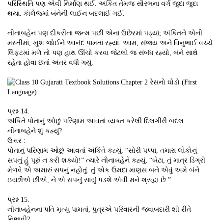
પરિસ્થિતિ પણ એવી નિર્માણ થઈ. અંકિત તેમજ સૌરભના વર્ગ જુદા જુદા
થયા. કૉલેજમાં બંનેની લાઈન બદલાઈ ગઈ.
નીનાબહેન પણ દીકરીના જન્મ પછી એના ઉછેરમાં પડ્યાં; અંકિતને એની
મસ્તીમાં, ખુશ જોઈને આનંદ પામતાં રહ્યાં. આમ, સંજય અને વિનુભાઈ વચ્ચે
લિફ્ટમાં મળે તો પણ હાથ ઊંચો કરવા જેટલો જ સંબંધ રહ્યો, બંને સાથે
રહેતા હોવા છતાં અંતર વધી ગયું.
પ્રશ્ન 14.
અંકિતે પોતાનું ઓછું પરિણામ આવતાં વ્યક્ત કરેલી દિલગીરી બદલ
નીનાબહેને શું કહ્યું?
ઉત્તર :
પોતાનું પરિણામ ઓછું આવતાં અંકિતે કહ્યું, “સોરી પપ્પા, તમારા લોકોનું
સપનું હું પૂરું ન કરી શક્યો!” ત્યારે નીનાબહેને કહ્યું, “બેટા, તું માત્ર ડિગ્રી
મેળવે એ અમારું સપનું નહોતું. તું એક ઉમદા માણસ બને એવું અમે બંને
ઇચ્છીએ છીએ, ને એ સપનું સાચું પડશે એવી મને શ્રદ્ધા છે.”
પ્રશ્ન 15.
નીનાબહેનના પતિ મૃત્યુ પામતાં, પુત્રએ પરિવારની જવાબદારી શી રીતે
નિભાવી?