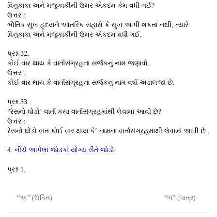
વિનુકાકા અને મંજુકાકીની ઉંમર એકદમ કેમ વધી ગઈ?
ઉત્તર :
ભૌતિક સુખ હૃદયને આંતરિક સહારો કે સુખ આપી શકતાં નથી, ત્યારે
વિનુકાકા અને મંજુકાકીની ઉંમર એકદમ વધી ગઈ.
પ્રશ્ન 32.
કોઈ વાર થાય કે વાર્તાસંગ્રહના સર્જકનું નામ જણાવો.
ઉત્તર :
કોઈ વાર થાય કે વાર્તાસંગ્રહના સર્જકનું નામ વર્ષા અડાલજા છે.
પ્રશ્ન 33.
“રેસનો ઘોડો’ વાર્તા કયા વાર્તાસંગ્રહમાંથી લેવામાં આવી છે?
ઉત્તર :
રેસનો ઘોડો વાત કોઈ વાર થાય કે’ નામના વાર્તાસંગ્રહમાંથી લેવામાં આવી છે.
4. નીચે આપેલાં જોડકાં યોગ્ય રીતે જોડોઃ
પ્રશ્ન 1.
“અ” (ઉક્તિ)
“બ” (પાત્ર)