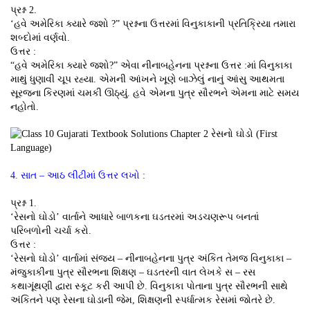
પ્રશ્ન 2.
‘હવે અમેરિકા ક્યારે જશો ?” પ્રશ્નના ઉત્તરમાં વિનુકાકાની પ્રતિક્રિયા તમારા
શબ્દોમાં વર્ણવો.
ઉત્તર :
“હવે અમેરિકા ક્યારે જશો?” એવા નીનાબહેનના પ્રશ્નના ઉત્તર :માં વિનુકાકા
માથું ધુણાવી ચૂપ રહ્યા. એમની આંખને ખૂણે બાઝેલું નાનું આંસુ આથમતા
સૂરજના કિરણમાં ચમકી ઊઠ્યું. હવે એમના પુત્ર સૌરભને એમના માટે સમય
નહોતો.
4. સાત – આઠ લીટીમાં ઉત્તર લખો :
પ્રશ્ન 1.
‘રેસનો ઘોડો’ વાર્તાને આધારે બાળકના ઘડતરમાં અડચણરૂપ બનતાં
પરિબળોની ચર્ચા કરો.
ઉત્તર :
‘રેસનો ઘોડો’ વાર્તામાં સંજય – નીનાબહેનના પુત્ર અંકિત તેમજ વિનુકાકા –
મંજુકાકીના પુત્ર સૌરભના શિક્ષણ – ઘડતરની વાત લેખકે સ – રસ
કથાગૂંથણી દ્વારા સ્કૂટ કરી આપી છે. વિનુકાકા પોતાના પુત્ર સૌરભની સાથે
અંકિતને પણ રેસના ઘોડાની જેમ, શિક્ષણની સ્પર્ધાત્મક રેસમાં જોતરે છે.