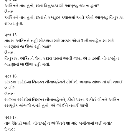
અંકિતને તાવ હતો, છતાં વિનુકાકા શો આગ્રહ રાખતા હતા?
ઉત્તર :
અંકિતને તાવ હતો, છતાં તે કપ્યુટર ક્લાસમાં આવે એવો આગ્રહ વિનુકાકા
રાખતા હતા.
પ્રશ્ન 15.
તાવમાં અંકિતને નહીં મોકલવા માટે મક્કમ એવાં 3 નીનાબહેન શા માટે
બારણામાં જ ઊભાં રહી ગયાં?
ઉત્તર :
વિનુકાકા અંકિતને લેવા કદાચ ઘરમાં આવી જાય એ 3 ડરથી નીનાબહેન
બારણામાં જ ઊભા રહી ગયાં.
પ્રશ્ન 16.
સાંજના રસોઈમાં નિમગ્ન નીનાબહેનને ટીવીનો અવાજ સાંભળતાં શી નવાઈ
લાગી?
ઉત્તર :
સાંજના રસોઈમાં નિમગ્ન નીનાબહેનને, ટીવી પરના 3 કોઈ ગીતને અંકિત
રસપૂર્વક સાંભળી રહ્યો હતો, એ જોઈને નવાઈ લાગી.
પ્રશ્ન 17.
તાવ ઊતરી જતાં, નીનાબહેન અંકિતને શા માટે બગીચામાં લઈ ગયાં?
ઉત્તર :