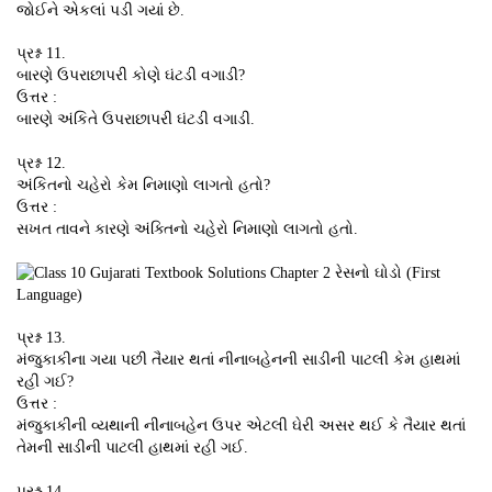
જોઈને એકલાં પડી ગયાં છે.
પ્રશ્ન 11.
બારણે ઉપરાછાપરી કોણે ઘંટડી વગાડી?
ઉત્તર :
બારણે અંકિતે ઉપરાછાપરી ઘંટડી વગાડી.
પ્રશ્ન 12.
અંકિતનો ચહેરો કેમ નિમાણો લાગતો હતો?
ઉત્તર :
સખત તાવને કારણે અંક્તિનો ચહેરો નિમાણો લાગતો હતો.
પ્રશ્ન 13.
મંજુકાકીના ગયા પછી તૈયાર થતાં નીનાબહેનની સાડીની પાટલી કેમ હાથમાં
રહી ગઈ?
ઉત્તર :
મંજુકાકીની વ્યથાની નીનાબહેન ઉપર એટલી ઘેરી અસર થઈ કે તૈયાર થતાં
તેમની સાડીની પાટલી હાથમાં રહી ગઈ.
પ્રશ્ન 14.