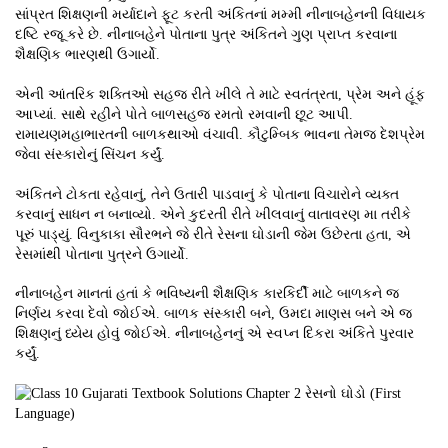
સાંપ્રત શિક્ષણની મર્યાદાને ફૂટ કરતી અંકિતનાં મમ્મી નીનાબહેનની વિધાયક
દષ્ટિ રજૂ કરે છે. નીનાબહેને પોતાના પુત્ર અંકિતને ગુણ પ્રાપ્ત કરવાના
શૈક્ષણિક ભારણથી ઉગાર્યો.
એની આંતરિક શક્તિઓ સહજ રીતે ખીલે તે માટે સ્વતંત્રતા, પ્રેમ અને હૂંફ
આપ્યાં. સાથે રહીને પોતે બાળસહજ રમતો રમવાની છૂટ આપી.
રામાયણમહાભારતની બાળકથાઓ વંચાવી. કૌટુમ્બિક ભાવના તેમજ દેશપ્રેમ
જેવા સંસ્કારોનું સિંચન કર્યું.
અંકિતને ટોકતા રહેવાનું, તેને ઉતારી પાડવાનું કે પોતાના વિચારોને વ્યક્ત
કરવાનું સાધન ન બનાવ્યો. એને કુદરતી રીતે ખીલવાનું વાતાવરણ મા તરીકે
પૂરું પાડ્યું. વિનુકાકા સૌરભને જે રીતે રેસના ઘોડાની જેમ ઉછેરતા હતા, એ
રેસમાંથી પોતાના પુત્રને ઉગાર્યો.
નીનાબહેન માનતાં હતાં કે ભવિષ્યની શૈક્ષણિક કારકિર્દી માટે બાળકને જ
નિર્ણય કરવા દેવો જોઈએ. બાળક સંસ્કારી બને, ઉમદા માણસ બને એ જ
શિક્ષણનું ધ્યેય હોવું જોઈએ. નીનાબહેનનું એ સ્વપ્ન દિકરા અંકિતે પુરવાર
કર્યું.