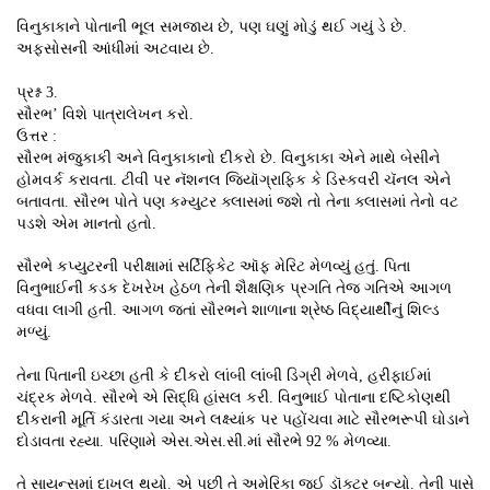
વિનુકાકાને પોતાની ભૂલ સમજાય છે, પણ ઘણું મોડું થઈ ગયું ડે છે.
અફસોસની આંધીમાં અટવાય છે.
પ્રશ્ન 3.
સૌરભ’ વિશે પાત્રાલેખન કરો.
ઉત્તર :
સૌરભ મંજુકાકી અને વિનુકાકાનો દીકરો છે. વિનુકાકા એને માથે બેસીને
હોમવર્ક કરાવતા. ટીવી પર નૅશનલ જિયૉગ્રાફિક કે ડિસ્કવરી ચૅનલ એને
બતાવતા. સૌરભ પોતે પણ કમ્યુટર ક્લાસમાં જશે તો તેના ક્લાસમાં તેનો વટ
પડશે એમ માનતો હતો.
સૌરભે કપ્યુટરની પરીક્ષામાં સર્ટિફિકેટ ઑફ મેરિટ મેળવ્યું હતું. પિતા
વિનુભાઈની કડક દેખરેખ હેઠળ તેની શૈક્ષણિક પ્રગતિ તેજ ગતિએ આગળ
વધવા લાગી હતી. આગળ જતાં સૌરભને શાળાના શ્રેષ્ઠ વિદ્યાર્થીનું શિલ્ડ
મળ્યું.
તેના પિતાની ઇચ્છા હતી કે દીકરો લાંબી લાંબી ડિગ્રી મેળવે, હરીફાઈમાં
ચંદ્રક મેળવે. સૌરભે એ સિદ્ધિ હાંસલ કરી. વિનુભાઈ પોતાના દષ્ટિકોણથી
દીકરાની મૂર્તિ કંડારતા ગયા અને લક્ષ્યાંક પર પહોંચવા માટે સૌરભરૂપી ઘોડાને
દોડાવતા રહ્યા. પરિણામે એસ.એસ.સી.માં સૌરભે 92 % મેળવ્યા.
તે સાયન્સમાં દાખલ થયો. એ પછી તે અમેરિકા જઈ ડૉક્ટર બન્યો. તેની પાસે