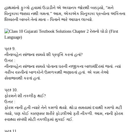
હાથમાંનો ફુગ્ગો હવામાં ઉડાડીને એ અચાનક જોરથી બરાડ્યો, “મને
વિનુકાકા જરાય નથી ગમતા.” આમ, એકાએક વિનુકાકા પ્રત્યેના અંકિતના
ધિક્કારની બાબતે તેનાં માતા – પિતાને ભારે આઘાત લાગ્યો.
પ્રશ્ન 9.
નીનાબહેન સાંજના સમયે શી પ્રવૃત્તિ કરતાં હતાં?
ઉત્તર :
નીનાબહેન સાંજના સમયે પોતાના ઘરની નજીકના બાલમંદિરમાં જતાં. ત્યાં
ગરીબ વસ્તીનાં બાળકોને ઉમળકાથી ભણાવતાં હતાં. એ કામ તેઓ
સેવાભાવથી કરતાં હતાં.
પ્રશ્ન 10.
ફોરમને શી તકલીફ થઈ?
ઉત્તર :
ફોરમ નાની હતી ત્યારે તેને કમળો થયો. થોડા સમયમાં દવાથી કમળો મટી
ગયો, પણ કોઈ કારણસર શરીરે ફોડલીઓ ફરી નીકળી. આમ, નાની ફોરમ
સ્વાથ્ય સંબંધી મોટી તકલીફમાં મુકાઈ ગઈ.
પ્રશ્ન 11.