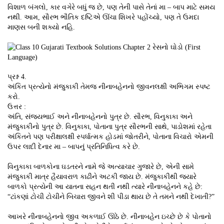
વિશાળ બંગલો, કાર વગેરે બધું જ છે, પણ તેની પાસે તેનાં મા – બાપ માટે સમય
નથી. આમ, સૌરભ ભૌતિક દષ્ટિએ ઊંચા શિખરે પહોંચ્યો, પણ તે ઉમદા
માણસ બની શક્યો નહિ.
પ્રશ્ન 4.
અંકિત પ્રત્યેનો મંજુકાકી તેમજ નીનાબહેનનો જીવનલક્ષી અભિગમ સ્પષ્ટ
કરો.
ઉત્તર :
અંતિ, સંજયભાઈ અને નીનાબહેનનો પુત્ર છે. સૌરભ, વિનુકાકા અને
મંજુકાકીનો પુત્ર છે. વિનુકાકા, પોતાના પુત્ર સૌરભની સાથે, પાડોશમાં રહેતા
અંકિતને પણ પરીક્ષાલક્ષી સ્પર્ધાત્મક હોડમાં જોતરીને, પોતાના વિચારો એમની
ઉપર લાદી દેનાર મા – બાપનું પ્રતિનિધિત્વ કરે છે.
વિનુકાકા બાળકોના ઘડતરને નામે જે અત્યાચાર ગુજારે છે, એની સામે
મંજુકાકી માત્ર હૈયાવરાળ કાઢીને અટકી જાય છે. મંજુકાકીથી જ્યારે
બાળકો પ્રત્યેની આ યાતના સહન થતી નથી ત્યારે નીનાબહેનને કહે છે:
“ટાંકણાં ટોચી ટોચીને બિચારા જીવને શી પીડા થાય છે તે તમને નથી દેખાતી?”
આખરે નીનાબહેનનો જીવ અકળાઈ ઊઠે છે. નીનાબહેન ઇચ્છે છે કે પોતાનો