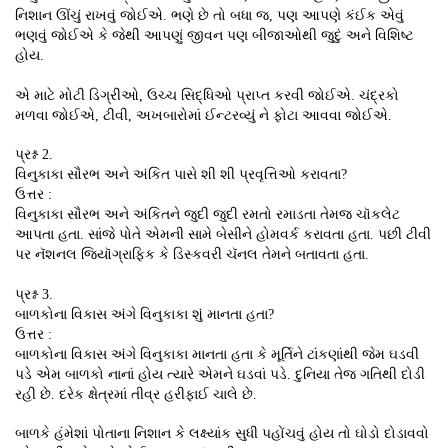
નિશાન ઊંચું રાખવું જોઈએ. ભણે છે તો બધા જ, પણ આપણે કંઈક એવું
ભણવું જોઈએ કે જેથી આપણું જીવન પણ બીજાઓથી જુદું અને વિશિષ્ટ
હોય.
એ માટે મોટી ડિગ્રીઓ, ઉચ્ચ સિદ્ધિઓ પ્રાપ્ત કરવી જોઈએ. ચંદ્રકો
મળવા જોઈએ, ટીવી, અખબારોમાં ઈન્ટરવ્યું ને ફોટા આવવા જોઈએ.
પ્રશ્ન 2.
વિનુકાકા સૌરભ અને અંકિત પાસે શી શી પ્રવૃત્તિઓ કરાવતા?
ઉત્તર :
વિનુકાકા સૌરભ અને અંકિતને જુદી જુદી રમતો રમાડતા તેમજ ચૉકલેટ
આપતા હતા. સાંજે પોતે એમની સામે બેસીને હોમવર્ક કરાવતા હતા. પછી ટીવી
પર નૅશનલ જિયૉગ્રાફિક કે ડિસ્કવરી ચૅનલ તેમને બતાવતા હતા.
પ્રશ્ન 3.
બાળકોના વિકાસ અંગે વિનુકાકા શું માનતા હતા?
ઉત્તર :
બાળકોના વિકાસ અંગે વિનુકાકા માનતા હતા કે મૂર્તિને ટાંકણાંથી જેમ ઘડવી
પડે એમ બાળકો નાનાં હોય ત્યારે એમને ઘડવાં પડે. દુનિયા તેજ ગતિથી દોડી
રહી છે. દરેક ક્ષેત્રમાં તીવ્ર હરીફાઈ ચાલે છે.
બાળકે હંમેશાં પોતાના નિશાન કે લક્ષ્યાંક સુધી પહોંચવું હોય તો ઘોડો દોડાવવો