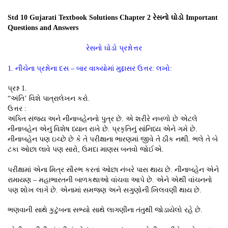
Std 10 Gujarati Textbook Solutions Chapter 2 રેસનો ઘોડો Important
Questions and Answers
રેસનો ઘોડો પ્રશ્નોત્તર
1. નીચેના પ્રશ્નોના દસ – બાર વાક્યોમાં મુદ્દાસર ઉત્તર: લખો:
પ્રશ્ન 1.
“અંતિ’ વિશે પાત્રાલેખન કરો.
ઉત્તર :
અંક્તિ સંજય અને નીનાબહેનનો પુત્ર છે. એ શરીરે નબળો છે એટલે
નીનાબહેન એનું વિશેષ ધ્યાન રાખે છે. પ્રકૃતિનું સાંનિધ્ય એને ગમે છે.
નીનાબહેન પણ ઇચ્છે છે કે તે પરીક્ષાના ભારણમાં જીવે તે ઠીક નથી. ભલે તે બે
ટકા ઓછા લાવે પણ સારો, ઉમદા માણસ બનવો જોઈએ.
પરીક્ષામાં એના મિત્ર સૌરભ કરતાં ઓછા નંબરે પાસ થાય છે. નીનાબહેન એને
રામાયણ – મહાભારતની બાળકથાઓ વાંચવા આપે છે. એને એથી વાંચનનો
પણ શોખ લાગે છે. એનામાં સમજણ અને સગુણોની ખિલવણી થાય છે.
ભણવાની સાથે કુટુંબના સભ્યો સાથે લાગણીના તંતુથી જોડાયેલો રહે છે.