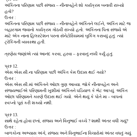
અંકિતના પરિણામ પછી સંજય – નીનાબહેને શો કાર્યક્રમ બનાવી રાખ્યો
હતો?
ઉત્તર :
અંકિતના પરિણામ પછી સંજય – નીનાબહેને અંકિતને લઈને, અંકિત માટે જ
બહારગામ જવાનો કાર્યક્રમ ગોઠવી રાખ્યો હતો. અંકિતના પિતા સંજયે એ
માટે એક નાના હિલસ્ટેશન પરના સૅનેટોરિયમમાં બુકિંગ કરાવ્યું હતું. ત્યાં
ટ્રેકિંગની વ્યવસ્થા હતી.
ત્રણેય જણાંએ ત્યાં આનંદ કરવા, હરવા – ફરવાનું નક્કી કર્યું હતું.
પ્રશ્ન 12.
એસ.એસ.સી.ના પરિણામ પછી અંકિત કેમ ઉદાસ થઈ ગયો?
ઉત્તર :
એસ.એસ.સી.માં અંકિતને ઓછા ગુણ આવ્યા. જોકે નીનાબહેન અને
સંજયભાઈએ પરિણામની ખુશીમાં અંકિતને ઘડિયાળ કે ભેટ આપ્યું. અંકિત
ઓછા પરિણામને કારણે ઉદાસ થઈ ગયો. એને થયું કે પોતે મા – બાપનાં
સ્વપ્નો પૂરાં કરી શક્યો નથી.
પ્રશ્ન 13.
સાથે રહેતા હોવા છતાં, સંજય અને વિનુભાઈ વચ્ચે ? શાથી અંતર વધી ગયું?
ઉત્તર :
બાળકોના અભ્યાસ અંગે, સંજય અને વિનુભાઈના વિચારોમાં અંતર વધતું ગયું.