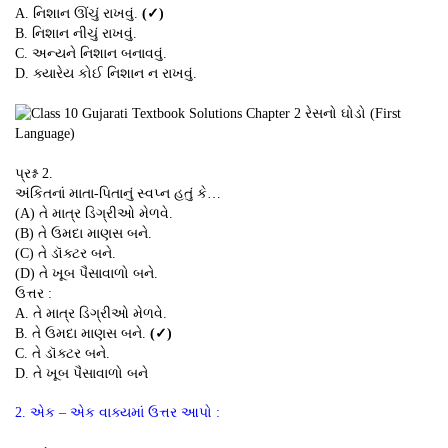
A. નિશાન ઊંચું રાખવું.
(✓)
B. નિશાન નીચું રાખવું.
C. અન્યને નિશાન બનાવવું.
D. ક્યારેય કોઈ નિશાન ન રાખવું.
પ્રશ્ન 2.
અંકિતનાં માતા-પિતાનું સ્વપ્ન હતું કે…
(A) તે માત્ર ડિગ્રીઓ મેળવે.
(B) તે ઉમદા માણસ બને.
(C) તે ડૉક્ટર બને.
(D) તે ખૂબ પૈસાવાળો બને.
ઉત્તર :
A. તે માત્ર ડિગ્રીઓ મેળવે.
B. તે ઉમદા માણસ બને.
(✓)
C. તે ડૉક્ટર બને.
D. તે ખૂબ પૈસાવાળો બને
2. એક – એક વાક્યમાં ઉત્તર આપો :