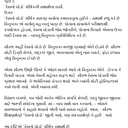
પ્રશ્ન 3.
‘રેસનો ઘોડો’ શીર્ષકની યથાર્થતા ચર્ચો.
ઉત્તર :
‘રેસનો ઘોડો’ શીર્ષક સમગ્ર વાર્તાના કથાવસ્તુના હાર્દને – યથાર્થ રજૂ કરે છે.
વિનુકાકા એ વાર્તાનું મહત્ત્વનું પાત્ર છે. પોતાનાં સંતાનોને પરીક્ષાલક્ષી
સ્પર્ધાત્મક હોડમાં, રેસના ઘોડાની જેમ જોતરીને, પોતાના વિચારો એમના ઉપર
લાદી દેનારા મા – બાપનું વિનુકાકા પ્રતિનિધિત્વ કરે છે.
સૌરભ અહીં રેસનો ઘોડો છે. વિનુકાકા મરજી પ્રમાણે એને દોડાવે છે. સૌરભ
મોટી ડિગ્રી મેળવે, ચંદ્રકો જીતે, અખબારમાં એનું નામ ચમકે, ફોટા છપાય
એવું વિનુકાકા ઈચ્છે છે.
એમાં સૌરભ ઊણો ઊતરે કે ઓછા માર્ક્સ આવે તો વિનુકાકા એને : ટોકતા કે
ઉતારી પાડતા. એમાં તેમની મહેનત સફળ થઈ. સૌરભ રેસના ઘોડાની જેમ
પ્રથમ આવ્યો. તે અમેરિકામાં ડૉક્ટર થયો અને ત્યાંની મોટી હૉસ્પિટલમાં
કામે લાગી ગયો. એની નામના વધી.
વિશાળ બંગલો. કાર જેવી અનેક ભૌતિક સંપત્તિ મેળવી; પરંતુ જીવન જીવવા
માટે જરૂરી સંવેદના ગુમાવી. મા – બાપ સાથે વાત કરવાનો, – એમને
સમજવાનો કે સહારો થવાનો એની પાસે સમય નહોતો. આમ, : સૌરભ
શિક્ષણક્ષેત્રે “રેસનો ઘોડો’ જીતી ગયો, પણ સંસ્કારક્ષેત્રે તે હારી : ગયો.
આ દષ્ટિએ ‘રેસનો ઘોડો’ શીર્ષક યથાર્થ છે.