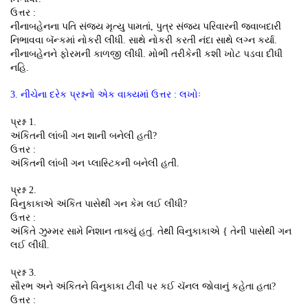
ઉત્તર :
નીનાબહેનના પતિ સંજય મૃત્યુ પામતાં, પુત્ર સંજય પરિવારની જવાબદારી
નિભાવવા બૅન્કમાં નોકરી લીધી. સાથે નોકરી કરતી નંદા સાથે લગ્ન કર્યા.
નીનાબહેનને ફોરમની કાળજી લીધી. મોભી તરીકેની કશી ખોટ પડવા દીધી
નહિ.
3. નીચેના દરેક પ્રશ્નનો એક વાક્યમાં ઉત્તર : લખોઃ
પ્રશ્ન 1.
અંકિતની લાંબી ગન શાની બનેલી હતી?
ઉત્તર :
અંકિતની લાંબી ગન પ્લાસ્ટિકની બનેલી હતી.
પ્રશ્ન 2.
વિનુકાકાએ અંકિત પાસેથી ગન કેમ લઈ લીધી?
ઉત્તર :
અંકિતે ઝુમ્મર સામે નિશાન તાક્યું હતું. તેથી વિનુકાકાએ { તેની પાસેથી ગન
લઈ લીધી.
પ્રશ્ન 3.
સૌરભ અને અંકિતને વિનુકાકા ટીવી પર કઈ ચૅનલ જોવાનું કહેતા હતા?
ઉત્તર :