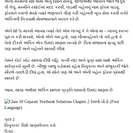
એની મમ્મીની માંદગીમાં એનું ધ્યાન રાખવું, શાળાએથી આવીને જાતે જ દૂધ
પી લેવું, મમ્મીને રસોઈમાં મદદ કરવી, લાડથી બહેનનું નામ ફોરમ પાડવું,
ફોરમને કમળો થયો ત્યારે ભણતરને ગૌણ કરી બહેનની ખૂબ સેવા કરવી વગેરે
અંકિતની નિઃસ્વાર્થ સેવાભાવનાને વ્યક્ત કરે છે.
એને 68 % માર્ક્સ આવ્યા ત્યારે તેને એમ લાગ્યું કે તે એનાં મા – બાપનું સ્વપ્ન
પૂરું ન કરી શક્યો, એનો એને ગમ હતો, પણ નીનાબહેનને તો ગર્વ હતો કે
તેનો દીકરો અંકિત એક ઉમદા માણસ બન્યો છે. પિતા સંજયના મૃત્યુ પછી
પણ મમ્મી અને બહેનને સાચવી લીધાં.
તેમને કોઈ ખોટ સાલવા દીધી નહિ. પત્ની નંદા અને પુત્ર યશ સાથે અંકિત
સર્વપ્રકારે સુખી છે. બીજી બાજુ પડોશમાં રહેતા વિનુકાકા અને મંજુકાકી જેને
સૌરભે તરછોડી દીધાં હતાં, એ સોને પણ એ અને એની બહેન ફોરમ પ્રેમથી
સાચવે છે.
આમ, સાચા અર્થમાં અંકિત સાલસ પ્રકૃતિ ધરાવતો ઉમદા માણસ છે.
પ્રશ્ન 2.
વિનુકાકા’ વિશે પાત્રાલેખન કરો.
ઉત્તર :