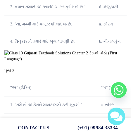
2. કપાળ તમારું. એ આનંદ આઇસક્રીમનો છે.’
d. મંજુકાકી.
3. ‘ના, મમ્મી મારે કયૂટર શીખવું જ છે.
a. સૌરભ
4. વિનુકાકાને તમારે માટે ખૂબ લાગણી છે.
b. નીનાબહેન
પ્રશ્ન 2.
“અ” (ઉક્તિ)
“બ” (પાત્ર)
1. “તમે તો અંકિતને માયકાંગલો કરી મૂકશો.’
a. સૌરભ
2. ‘હવે મને સારું છે મમ્મી!’
b. અંકિત
CONTACT US
(+91) 99984 33334