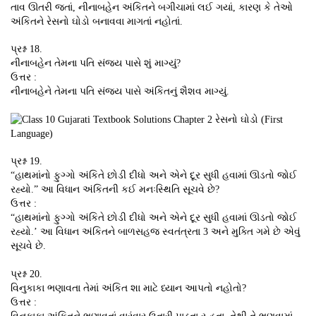
તાવ ઊતરી જતાં, નીનાબહેન અંકિતને બગીચામાં લઈ ગયાં, કારણ કે તેઓ
અંકિતને રેસનો ઘોડો બનાવવા માગતાં નહોતાં.
પ્રશ્ન 18.
નીનાબહેન તેમના પતિ સંજય પાસે શું માગ્યું?
ઉત્તર :
નીનાબહેને તેમના પતિ સંજય પાસે અંકિતનું શૈશવ માગ્યું.
પ્રશ્ન 19.
“હાથમાંનો ફુગ્ગો અંકિતે છોડી દીધો અને એને દૂર સુધી હવામાં ઊડતો જોઈ
રહ્યો.” આ વિધાન અંકિતની કઈ મનઃસ્થિતિ સૂચવે છે?
ઉત્તર :
“હાથમાંનો ફુગ્ગો અંકિતે છોડી દીધો અને એને દૂર સુધી હવામાં ઊડતો જોઈ
રહ્યો.’ આ વિધાન અંકિતને બાળસહજ સ્વતંત્રતા 3 અને મુક્તિ ગમે છે એવું
સૂચવે છે.
પ્રશ્ન 20.
વિનુકાકા ભણાવતા તેમાં અંકિત શા માટે ધ્યાન આપતો નહોતો?
ઉત્તર :