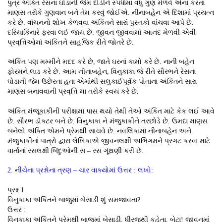
પુત્ર અંક્તિ રેસના ઘોડાની જેમ દોડીને સ્પર્ધામાં વધુ ગુણ મેળવે એના કરતાં
માણસ તરીકે ગુણવાન બને તેમ કરવું જોઈએ. નીનાબહેન એ દિશામાં પ્રયત્ન
કરે છે. વાંચનનો શોખ કેળવવા અંકિતને સારાં પુસ્તકો વાંચવા આપે છે.
દરિયાકિનારે ફરવા લઈ જાય છે. જીવન જીવવામાં આનંદ મેળવી એવી
પ્રવૃત્તિઓમાં અંકિતને સાહજિક રીતે જોતરે છે.
અંકિત પણ મમ્મીને મદદ કરે છે, જાતે ઘરનાં કામો કરે છે. નાની બહેન
ફોરમને લાડ કરે છે. આમ નીનાબહેન, વિનુકાકા જે રીતે સૌરભને રેસના
ઘોડાની જેમ ઉછેરતા હતા એમાંથી સલુકાઈપૂર્વક પોતાના અંકિતને સારા
માણસ બનાવવાની પ્રવૃત્તિ મા તરીકે સ્વયં કરે છે.
અંકિત મંજૂકાકીની પરીક્ષામાં પાસ થયો તેથી તેઓ અંકિત માટે કેક લઈ આવે
છે. સૌરભ ડૉક્ટર બને છે. વિનુકાકા ને મંજુકાકીને તરછોડે છે. ઉમદા માણસ
બનેલો અંક્તિ એમને પ્રેમથી સાચવે છે. નવલિકામાં નીનાબહેન અને
મંજુકાકીનાં પાત્રો દ્વારા લેખિકાએ જીવનલક્ષી અભિગમને પ્રગટ કરવા માટે
વાર્તાનાં રસલક્ષી બિંદુઓની સ – રસ ગૂંથણી કરી છે.
2. નીચેના પ્રશ્નોના ત્રણ – ચાર વાક્યોમાં ઉત્તર : લખો:
પ્રશ્ન 1.
વિનુકાકા અંકિતને બાજુમાં બેસાડી શું સમજાવતા?
ઉત્તર :
વિનુકાકા અંકિતને પ્રેમથી બાજુમાં બેસાડી, ધીરજથી કહેતા, બેટા! જીવનમાં