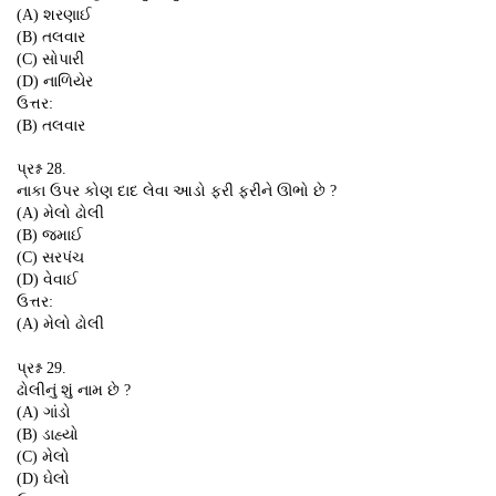
(A) શરણાઈ
(B) તલવાર
(C) સોપારી
(D) નાળિયેર
ઉત્તર:
(B) તલવાર
પ્રશ્ન 28.
નાકા ઉપર કોણ દાદ લેવા આડો ફરી ફરીને ઊભો છે ?
(A) મેલો ઢોલી
(B) જમાઈ
(C) સરપંચ
(D) વેવાઈ
ઉત્તર:
(A) મેલો ઢોલી
પ્રશ્ન 29.
ઢોલીનું શું નામ છે ?
(A) ગાંડો
(B) ડાહ્યો
(C) મેલો
(D) ઘેલો