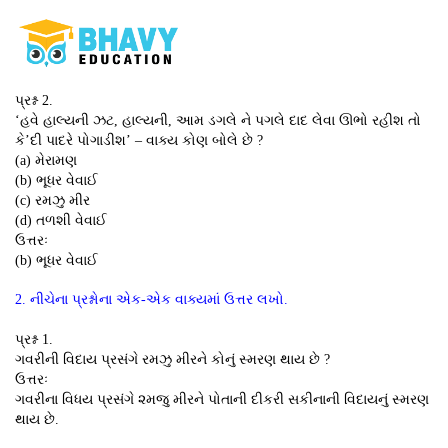
પ્રશ્ન 2.
‘હવે હાલ્યની ઝટ, હાલ્યની, આમ ડગલે ને પગલે દાદ લેવા ઊભો રહીશ તો
કે’દી પાદરે પોગાડીશ’ – વાક્ય કોણ બોલે છે ?
(a) મેરામણ
(b) ભૂધર વેવાઈ
(c) રમઝુ મીર
(d) તળશી વેવાઈ
ઉત્તરઃ
(b) ભૂધર વેવાઈ
2. નીચેના પ્રશ્નોના એક-એક વાક્યમાં ઉત્તર લખો.
પ્રશ્ન 1.
ગવરીની વિદાય પ્રસંગે રમઝુ મીરને કોનું સ્મરણ થાય છે ?
ઉત્તરઃ
ગવરીના વિધય પ્રસંગે ૨મજુ મીરને પોતાની દીકરી સકીનાની વિદાયનું સ્મરણ
થાય છે.