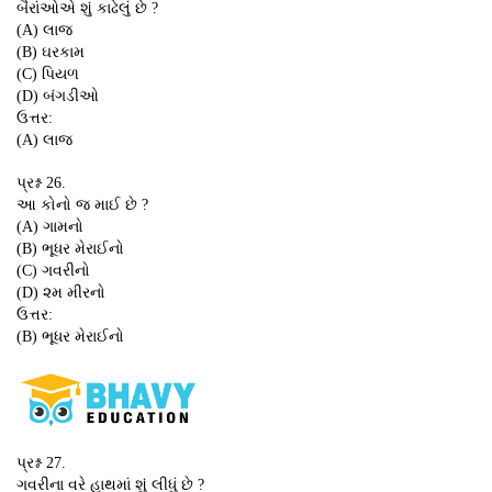
બૈરાંઓએ શું કાઢેલું છે ?
(A) લાજ
(B) ઘરકામ
(C) પિયળ
(D) બંગડીઓ
ઉત્તર:
(A) લાજ
પ્રશ્ન 26.
આ કોનો જ માઈ છે ?
(A) ગામનો
(B) ભૂધર મેરાઈનો
(C) ગવરીનો
(D) ૨મ મીરનો
ઉત્તર:
(B) ભૂધર મેરાઈનો
પ્રશ્ન 27.
ગવરીના વરે હાથમાં શું લીધું છે ?