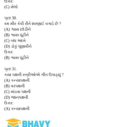
ઉત્તર:
(C) મેલો
પ્રશ્ન 30.
રમ મીર કેવી રીતે શરણાઈ વગાડે છે ?
(A) શ્વાસ છોડીને
(B) શ્વાસ ઘૂંટીને
(C) બંધ આંખે
(D) ડોકું ધૂણાવીને
ઉત્તર:
(B) શ્વાસ ઘૂંટીને
પ્રશ્ન 31.
કયા પક્ષની સ્ત્રીઓએ ગીત ઉપાડ્યું ?
(A) કન્યાપક્ષની
(B) વરપક્ષની
(C) માંડવા પક્ષની
(D) જાનપક્ષની
ઉત્તર:
(A) કન્યાપક્ષની