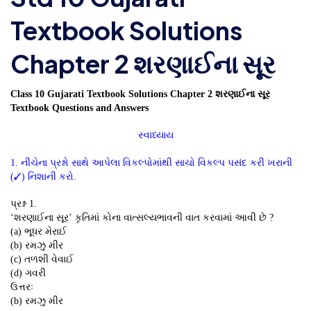
Textbook Solutions
Chapter 2 શરણાઈના સૂર
Class 10 Gujarati Textbook Solutions Chapter 2 શરણાઈના સૂર
Textbook Questions and Answers
સ્વાધ્યાય
1. નીચેના પ્રશ્નો સાથે આપેલા વિકલ્પોમાંથી સાચો વિકલ્પ પસંદ કરી ખરાની
(✓) નિશાની કરો.
પ્રશ્ન 1.
‘શરણાઈના સૂર’ કૃતિમાં કોના વાત્સલ્યભાવની વાત કરવામાં આવી છે ?
(a) ભૂધર મેરાઈ
(b) રમઝુ મીર
(c) તળશી વેવાઈ
(d) ગવરી
ઉત્તરઃ
(b) રમઝુ મીર