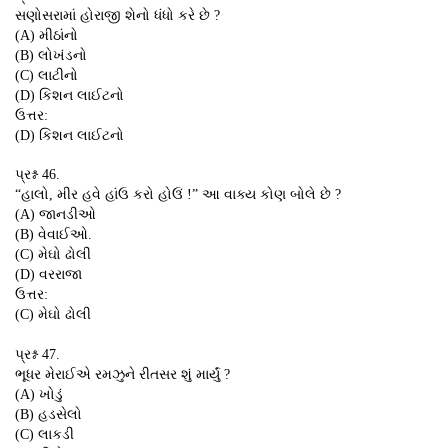
સણોસરામાં હોરાજી શેનો ધંધો કરે છે ?
(A) મીઠાંનો
(B) લોખંડનો
(C) લાટીનો
(D) કિશન લાઈટનો
ઉત્તર:
(D) કિશન લાઈટનો
પ્રશ્ન 46.
“હાલો, મીર હવે હાંઉ કરો હોઉં !” આ વાક્ય કોણ બોલે છે ?
(A) જાનડીઓ
(B) વેવાઈઓ.
(C) મેઘો ઢોલી
(D) વરરાજા
ઉત્તર:
(C) મેઘો ઢોલી
પ્રશ્ન 47.
ભૂધર મેરાઈએ રમઝુને રીતસર શું માર્યું ?
(A) ખોડું
(B) હડસેલો
(C) લાકડી