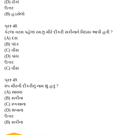
(D) ઢીંકો
ઉત્તર:
(B) હડસેલો
પ્રશ્ન 48.
કેટલા વરસ પહેલાં રમઝુ મીરે દીકરી સકીનાને વિદાય આપી હતી ?
(A) દસ
(B) પંદર
(C) વીસ
(D) પાંચ
ઉત્તર:
(C) વીસ
પ્રશ્ન 49.
૨૫ મીરની દીકરીનું નામ શું હતું ?
(A) સાયરા
(B) સકીના
(C) રુકસાના
(D) શબાના
ઉત્તર:
(B) સકીના