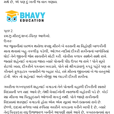
મથે છે, એ પણ દુ:ખની જ વાત ગણાય.
પ્રશ્ન 2.
રમઝુ મીરનું શબ્દ-ચિત્ર આલેખો.
ઉત્તરઃ
ભર જુવાનીમાં ઘરભંગ થયેલા ૨૫શુ મીરને બે વરસની મા વિહોણી બાળકીની
માતા થવામાં બહુ તકલીફ પડેલી, ઓઝત નદીમાં દીકરી સકીનાનાં બાળોતિયાં
ધોઈ તેને જીવની જેમ સાચવીને મોટી કરી. ચોવીસ કલાક સાથેને સાથે રાખે.
જ્યારે શહેનાઈ વગાડવા જાય ત્યારે પોતાની પીઠ ઉપર જ રાખે ! પોતે સૂકો
રોટલો ખાય, દીકરીને પકવાન ખવડાવે, પોતે સો થીંગડાંવાળું કપડું પહેરે પણ સ
કીનાને ફૂલફટાક બનાવીને જ બહાર કોઢ, રમે મીરના જીવનમાં બે જ વસ્તુઓ
ઈતી. એક તો શહેનાઈ અને બીજી આ લાડકી દીકરી સકીના.
ગવરીના લગ્નપ્રસંર્ગ શહનાઈ વગાડતાં તેને પોતાની વહાલી દીકરીની સાસરે
વિદાયની પળ યાદ આવે છે; તેથી વેવાઈનોની નારાજગી વહોરવી પડે છે. કોઈ
૨૪ મીરના આ પિતૃહૃદયને ઓળખી શકતું નથી. પોતે જાણે સકીનાની
વિદાયમાં શરણાઈ વગાડતો હોય એમ એમ સૂરમાં અને ધ્યાનમાં રાચે છે.
છેલ્લે, દાદમાં મળેલા બધાં રૂપિયા ગવરીને કાપડાના કરીને ખાપી દે છે, ત્યારે
તેનું પિતૃકૃદય વધુ ઉજજ્વળ બનીને આપણી સામે આવે છે, કબરસ્તાનમાં મૃત