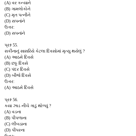
(A) વર કન્યાને
(B) ગામલોકોને
(C) મૃત પત્નીને
(D) સપનાંને
ઉત્તર:
(D) સપનાંને
પ્રશ્ન 55.
સકીનાનું સાસરિયે કેટલા દિવસોમાં મૃત્યુ થયેલું ?
(A) આઠમે દિવસે
(B) છઠ્ઠ દિવસે
(C) પંદર દિવસે
(D) બીજે દિવસે
ઉત્તર:
(A) આઠમે દિવસે
પ્રશ્ન 56.
કયા ઝાડ નીચે ગાડું થોળ્યું ?
(A) વડના
(B) પીપળાના
(C) લીંબડાના
(D) પીપરના