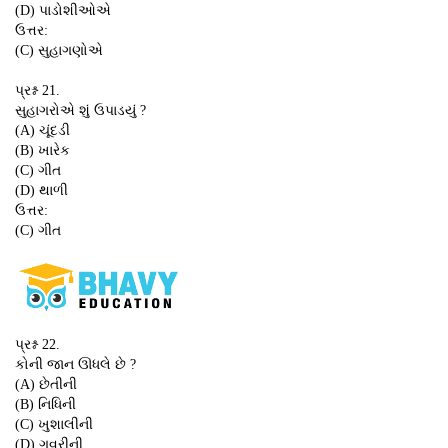
(D) પાડોશીઓએ
ઉત્તર:
(C) સુહાગણોએ
પ્રશ્ન 21.
સુહાગરોએ શું ઉપાડયું ?
(A) ચૂંદડી
(B) ખારેક
(C) ગીત
(D) થાળી
ઉત્તર:
(C) ગીત
પ્રશ્ન 22.
કોની જાન ઊધલે છે ?
(A) છેતીની
(B) નિધિની
(C) ખુશાલીની
(D) ગવરીની