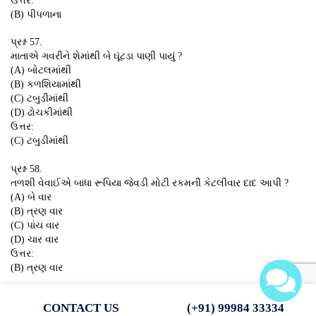
ઉત્તર:
(B) પીપળાના
પ્રશ્ન 57.
માતાએ ગવરીને શેમાંથી બે ઘૂંટડા પાણી પાયું ?
(A) બોટલમાંથી
(B) કળશિયામાંથી
(C) ટબુડીમાંથી
(D) ઢોચકીમાંથી
ઉત્તર:
(C) ટબુડીમાંથી
પ્રશ્ન 58.
તળશી વેવાઈએ બાધા રૂપિયા જેવડી મોટી રકમની કેટલીવાર દાદ આપી ?
(A) બે વાર
(B) ત્રણ વાર
(C) પાંચ વાર
(D) ચાર વાર
ઉત્તર:
(B) ત્રણ વાર
પ્રશ્ન 59.
CONTACT US
(+91) 99984 33334
‘અમે રે લીલુડા વનની ચરકલડી’ ગીત કોણ ગાય છે ?