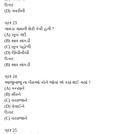
ઉત્તર:
(D) ગવરીની
પ્રશ્ન 23.
ગામડા ગામની શેરી કેવી હતી ?
(A) ખૂબ ગંદી
(B) સાવ સાંકડી
(C) ખૂબ પહોળી
(D) ઊંચીનીચી
ઉત્તર:
(B) સાવ સાંકડી
પ્રશ્ન 24.
આજુબાજુ ના બૈરાઓ કોને જોવાં એ કઠાં થઈ ગયાં ?
(A) કન્યાને
(B) મીરને
(C) વરરાજાને
(D) વેવાઈને
ઉત્તર:
(C) વરરાજાને
પ્રશ્ન 25.