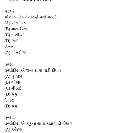
પ્રશ્ન 2.
કોની પાસે પગેલાગણે પતી ગયું ?
(A) ગોતરીજ
(B) માતા-પિતા
(C) સખીઓ
(D) ભાઈ
ઉત્તર:
(A) ગોતરીજ
પ્રશ્ન 3.
ઘરઘોડિયાએ શેના થાપા પાડી દીધા ?
(A) હળદર
(B) ચોખા
(C) મીઠાઈ
(D) કંકુ
ઉત્તર:
(D) કંકુ
પ્રશ્ન 4.
વરઘોડિયાએ કંકુના થાપા ક્યાં પાડી દીધા ?
(A) ઓટલે