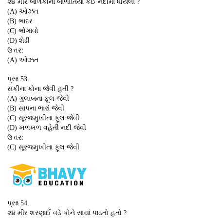
૨૪ મીરે બાળકીનાં બાળોતિયાં કઈ નદીમાં ધોયેલાં ?
(A) ઓઝત
(B) ભાદર
(C) ભોગાવો
(D) શેઢી
ઉત્તર:
(A) ઓઝત
પ્રશ્ન 53.
સકીના કોના જેવી હતી ?
(A) ગુલાબના ફૂલ જેવી
(B) સાપના ભારાં જેવી
(C) સૂરજમુખીના ફૂલ જેવી
(D) ખળખળ વહેતી નદી જેવી
ઉત્તર:
(C) સૂરજમુખીના ફૂલ જેવી
પ્રશ્ન 54.
૨૪ મીર શરણાઈ વડે કોને સાચાં પાડતો હતો ?