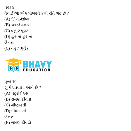
પ્રશ્ન 9.
વેવાઈઓ એકબીજાને કેવી રીતે ભેટે છે ?
(A) ઊભા-ઊભા
(B) આલિગનથી
(C) વહાલપૂર્વક
(D) હસતાં-હસતાં
ઉત્તર:
(C) વહાલપૂર્વક
પ્રશ્ન 10.
શું પેટાવવામાં આવે છે ?
(A) પેટ્રોમેક્સ
(B) રામણ દીવડો
(C) મીણબત્તી
(D) દીવાસળી
ઉત્તર:
(B) રામણ દીવડો