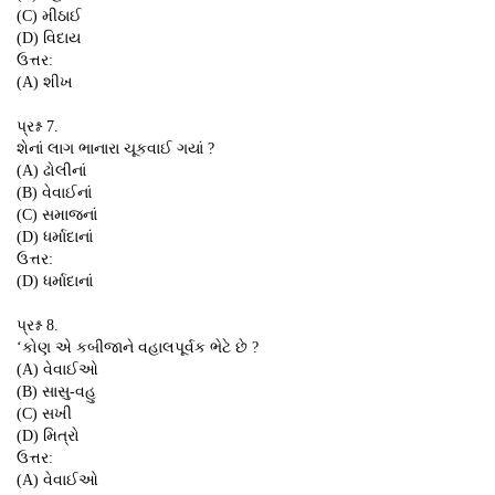
(C) મીઠાઈ
(D) વિદાય
ઉત્તર:
(A) શીખ
પ્રશ્ન 7.
શેનાં લાગ ભાનારા ચૂકવાઈ ગયાં ?
(A) ઢોલીનાં
(B) વેવાઈનાં
(C) સમાજનાં
(D) ધર્માદાનાં
ઉત્તર:
(D) ધર્માદાનાં
પ્રશ્ન 8.
‘કોણ એ કબીજાને વહાલપૂર્વક ભેટે છે ?
(A) વેવાઈઓ
(B) સાસુ-વહુ
(C) સખી
(D) મિત્રો
ઉત્તર:
(A) વેવાઈઓ