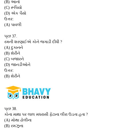
(B) આનો
(C) રૂપિયો
(D) એક પૈસો
ઉત્તર:
(A) પાવલી
પ્રશ્ન 37.
રમની શરણાઈએ કોને જગાડી દીધી ?
(A) દુકાનને
(B) શેરીને
(C) બજારને
(D) જાનડીઓને
ઉત્તર:
(B) શેરીને
પ્રશ્ન 38.
કોના માથા પર લાલ મધરાસી ફેંટાના લીરા ઉડતા હતા ?
(A) મોથા ઢોલીના
(B) રમઝુના