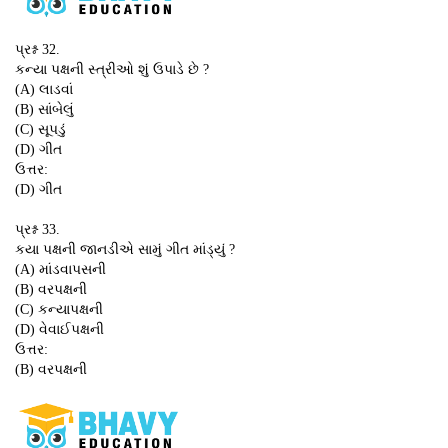
પ્રશ્ન 32.
કન્યા પક્ષની સ્ત્રીઓ શું ઉપાડે છે ?
(A) લાડવાં
(B) સાંબેલું
(C) સૂપડું
(D) ગીત
ઉત્તર:
(D) ગીત
પ્રશ્ન 33.
કયા પક્ષની જાનડીએ સામું ગીત માંડ્યું ?
(A) માંડવાપસની
(B) વરપક્ષની
(C) કન્યાપક્ષની
(D) વેવાઈપક્ષની
ઉત્તર:
(B) વરપક્ષની