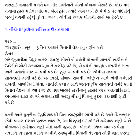
શરણાઈ વગાડતી વખતે ૨મ મીર સકીનાને એની કોખમાં બેસાડે છે. કોઈ વાર
ગળામાં હાથ પરોવી પીઠ પર બેઠી હોય ત્યારે એમ લાગે છે કે પીઠ પર વાંદરીનું
બચ્ચું વળગી રહેલું હોય ! આમ, ચોવીસે કલાક પોતાની સાથે જ ફેરવે છે.
4. નીચેના પ્રશ્નોના સવિસ્તર ઉત્તર લખો.
પ્રશ્ન 1.
‘શરણાઈના સૂર’ – કૃતિને આધારે પિતાની વેદનાનું વર્ણન કરો.
ઉત્તરઃ
ભરે જુવાનીમાં વિધુર બનેલા ૨મઝુ મીરને બે વર્ષની પોતાની બાળકી સકીનાને
ઉછેરીને મોટી કરવામાં ખૂબ તે કલીફ પડે છે, બે વર્ષની અબુધ બાળકીને માતા
અને પિતાનો ખાર આપવો પડે છે. હૂંફ આપવી પડે છે. ચોવીસ કલાક
સાચવણી કરવી પડે છે. જમાવડી, સંભાળ રાખવી, ઓછું ન આવે એવી તકેદારી
રાખવી, બાળોતિયાં ધોવા, ચોવીસે કલાક સાથે જતનપૂર્વક સાચવવી વગેરે કાર્યો
પિતાને વેદના તો આપે જ છે; પણ જ્યારે સકીનાનું સાસરે એક અઠવાડિયામાં
અવસાન થાય છે, એ સમાચારથી ૨મઝુ મીરનું પિતાનું હૃદય વેદનાથી ફાટી
પડે છે.
પત્ની અને પુત્રીના દેહવિલયથી પિતા રમઝુમીર ભાંગી પડે છે અને ચિત્તભ્રમ
જેવી પાગલ દશાને પ્રાપ્ત થાય છે, આ વિરહનું દર્દ કોઈને કહેવાય નહીં અને
પોતાનાથી સહેવાય નહીં એવું બની ૨હયું છે . પોતાને મળેલા બધા જ પૈસા
ગવરીને કાપડાના કરીને આપીને રમજુ મીર પિતાની વેદનાને થોડી શાંત કરવા