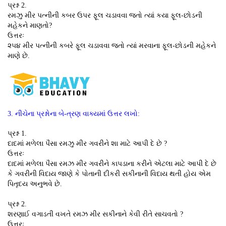
પ્રશ્ન 2.
રમઝુ મીર પત્નીની કબર ઉપર ફૂલ ચડાવવા જતો ત્યાં કયા ફૂલ-છોડની
મહેકને માણતો?
ઉત્તરઃ
૨૫૪ મીર પત્નીની કબરે ફૂલ ચડાવવા જતો ત્યાં મરવાના ફૂલ-છોડની મહેકને
માણે છે.
3. નીચેના પ્રશ્નોના બે-ત્રણ વાક્યમાં ઉત્તર લખો:
પ્રશ્ન 1.
દાદમાં મળેલા પૈસા રમઝુ મીર ગવરીને શા માટે આપી દે છે ?
ઉત્તરઃ
દાદમાં મળેલા પૈસા રમઝ મીર ગવરીને કાપડાના કરીને એટલા માટે આપી દે છે
કે ગવરીની વિદાય જાણે કે પોતાની દીકરી સકીનાની વિદાય થતી હોય એમ
પિતૃદય અનુભવે છે.
પ્રશ્ન 2.
શરણાઈ વગાડતી વખતે રમઝ મીર સકીનાને કેવી રીતે સાચવતો ?
ઉત્તરઃ