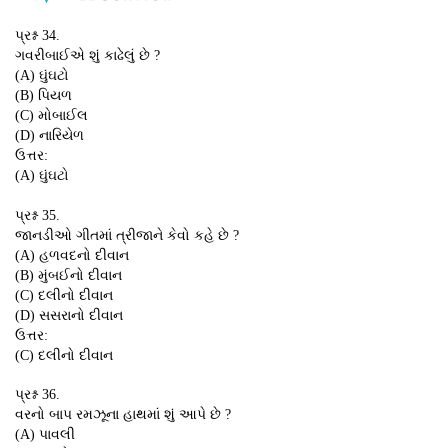
પ્રશ્ન 34.
ગવરીબાઈએ શું કાઢેલું છે ?
(A) ઘુંઘટો
(B) પિયળ
(C) મોબાઈલ
(D) નારિયેળ
ઉત્તર:
(A) ઘુંઘટો
પ્રશ્ન 35.
જાનડીઓ ગીતમાં ત્રીજાને કેવો કહે છે ?
(A) હળવદનો દીવાન
(B) મુંબઈનો દીવાન
(C) દલીનો દીવાન
(D) સસરાનો દીવાન
ઉત્તર:
(C) દલીનો દીવાન
પ્રશ્ન 36.
વરનો બાપ રમઝૂના હાથમાં શું આપે છે ?
(A) પાવલી