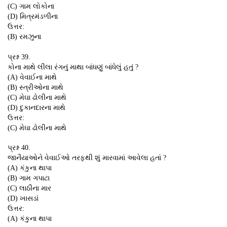
(C) ગામ લોકોના
(D) મિત્રમંડળીના
ઉત્તર:
(B) રમઝુના
પ્રશ્ન 39.
કોના માથે લીલા રંગનું માથા બાંધણું બાંધેલું હતું ?
(A) વેવાઈના માથે
(B) સ્ત્રીઓના માથે
(C) મેઘા ઢોલીના માથે
(D) દુકાનદારના માથે
ઉત્તર:
(C) મેઘા ઢોલીના માથે
પ્રશ્ન 40.
જાનૈયાઓને વેવાઈઓ તરફથી શું મારવામાં આવેલા હતાં ?
(A) કંકુના થાપા
(B) ગામ ગપાટા
(C) લાઠીના માર
(D) ખાસડાં
ઉત્તર:
(A) કંકુના થાપા