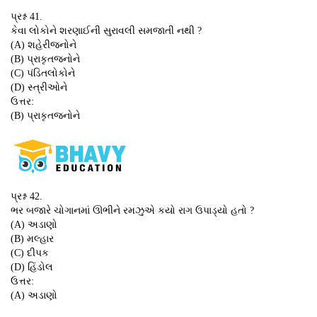
પ્રશ્ન 41.
કેવા લોકોને શરણાઈની સુરાવલી સમજાતી નથી ?
(A) શહેરીજનોને
(B) પ્રાકૃતજનોને
(C) પંડિતલોકોને
(D) સ્ત્રીઓને
ઉત્તર:
(B) પ્રાકૃતજનોને
પ્રશ્ન 42.
ભર બજારે ચોગાનમાં ઊભીને રમઝુએ કયો રાગ ઉપાડ્યો હતો ?
(A) અડાણો
(B) મલ્હાર
(C) દીપક
(D) હિંડોલ
ઉત્તર:
(A) અડાણો