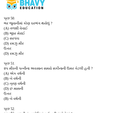
પ્રશ્ન 50.
ભર જુવાનીમાં કોણ ઘરભંગ થયેલું ?
(A) તળશી વેવાઈ
(B) ભૂધર મેરાઈ
(C) સરપંચ
(D) રમઝુ મીર
ઉત્તર:
(D) રમઝુ મીર
પ્રશ્ન 51.
૨૫ મીરની પત્નીના અવસાન સમયે સકીનાની ઉમર કેટલી હતી ?
(A) એક વર્ષની
(B) બે વર્ષની
(C) ત્રણ વર્ષની
(D) છ માસની
ઉત્તર:
(B) બે વર્ષની
પ્રશ્ન 52.