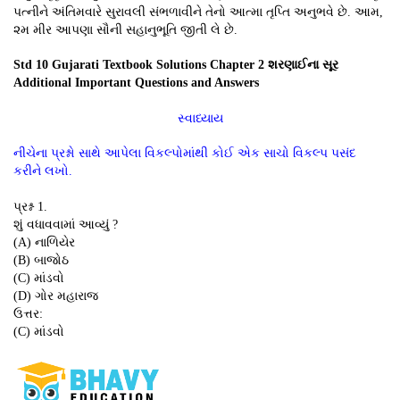
પત્નીને અંતિમવારે સુરાવલી સંભળાવીને તેનો આત્મા તૃપ્તિ અનુભવે છે. આમ,
૨મ મીર આપણા સૌની સહાનુભૂતિ જીતી લે છે.
Std 10 Gujarati Textbook Solutions Chapter 2 શરણાઈના સૂર
Additional Important Questions and Answers
સ્વાધ્યાય
નીચેના પ્રશ્નો સાથે આપેલા વિકલ્પોમાંથી કોઈ એક સાચો વિકલ્પ પસંદ
કરીને લખો.
પ્રશ્ન 1.
શું વધાવવામાં આવ્યું ?
(A) નાળિયેર
(B) બાજોઠ
(C) માંડવો
(D) ગોર મહારાજ
ઉત્તર:
(C) માંડવો