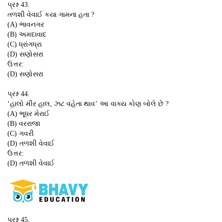
પ્રશ્ન 43.
તળશી વેવાઈ કયા ગામના હતા ?
(A) ભાવનગર
(B) અમદાવાદ
(C) ધ્રાંગધ્રા
(D) સણોસરા
ઉત્તર:
(D) સણોસરા
પ્રશ્ન 44.
‘હાલો મીર હાલ, ઝટ વહેતા થાવ’ આ વાક્ય કોણ બોલે છે ?
(A) ભૂધર મેરાઈ
(B) વરરાજા
(C) ગવરી
(D) તળશી વેવાઈ
ઉત્તર:
(D) તળશી વેવાઈ
પ્રશ્ન 45.