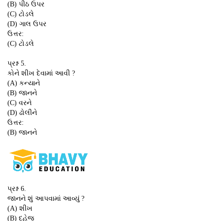
(B) પીઠ ઉપર
(C) ટોડલે
(D) ગાલ ઉપર
ઉત્તર:
(C) ટોડલે
પ્રશ્ન 5.
કોને શીખ દેવામાં આવી ?
(A) કન્યાને
(B) જાનને
(C) વરને
(D) ઢોલીને
ઉત્તર:
(B) જાનને
પ્રશ્ન 6.
જાનને શું આપવામાં આવ્યું ?
(A) શીખ
(B) દહેજ