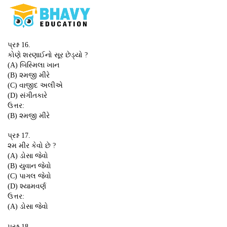
પ્રશ્ન 16.
કોણે શરણાઈનો સૂર છેડ્યો ?
(A) બિસ્મિલા ખાન
(B) ૨મજી મીરે
(C) વાજીદ અલીએ
(D) સંગીતકારે
ઉત્તર:
(B) ૨મજી મીરે
પ્રશ્ન 17.
૨મ મીર કેવો છે ?
(A) ડોસા જેવો
(B) યુવાન જેવો
(C) પાગલ જેવો
(D) શ્યામવર્ણ
ઉત્તર:
(A) ડોસા જેવો
પ્રશ્ન 18.