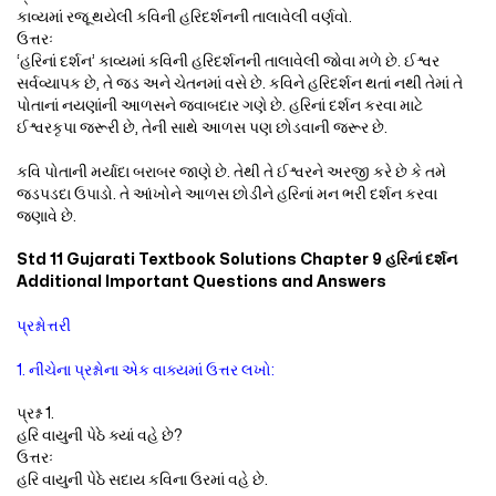
કાવ્યમાં રજૂ થયેલી કવિની હરિદર્શનની તાલાવેલી વર્ણવો.
ઉત્તરઃ
‘હરિનાં દર્શન’ કાવ્યમાં કવિની હરિદર્શનની તાલાવેલી જોવા મળે છે. ઈશ્વર
સર્વવ્યાપક છે, તે જડ અને ચેતનમાં વસે છે. કવિને હરિદર્શન થતાં નથી તેમાં તે
પોતાનાં નયણાંની આળસને જવાબદાર ગણે છે. હરિનાં દર્શન કરવા માટે
ઈશ્વરકૃપા જરૂરી છે, તેની સાથે આળસ પણ છોડવાની જરૂર છે.
કવિ પોતાની મર્યાદા બરાબર જાણે છે. તેથી તે ઈશ્વરને અરજી કરે છે કે તમે
જડપડદા ઉપાડો. તે આંખોને આળસ છોડીને હરિનાં મન ભરી દર્શન કરવા
જણાવે છે.
Std 11 Gujarati Textbook Solutions Chapter 9 હરિનાં દર્શન
Additional Important Questions and Answers
પ્રશ્નોત્તરી
1. નીચેના પ્રશ્નોના એક વાક્યમાં ઉત્તર લખો:
પ્રશ્ન 1.
હરિ વાયુની પેઠે ક્યાં વહે છે?
ઉત્તરઃ
હરિ વાયુની પેઠે સદાય કવિના ઉરમાં વહે છે.