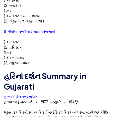
(1) ચરાચર
(2) બ્રહ્માંડ
ઉત્તરઃ
(1) ચરાચર = ચર + અચર
(2) બ્રહ્માંડ = બ્રહ્મ + અંડ
8. નીચેના શબ્દોના સમાસ ઓળખાવોઃ
(1) ચરાચર –
(2) હરિવર –
ઉત્તરઃ
(1) દ્વન્દ સમાસ
(2) તપુરુષ સમાસ
હરિનાં દર્શન Summary in
Gujarati
હરિનાં દર્શન પ્રાસ્તાવિક
હાનાલાલ [જન્મ: 16 – 1 – 1877; મૃત્યુઃ 9 – 1 – 1946].
પ્રસ્તુત ભક્તિગીતમાં વ્યક્તિની મર્યાદિત શક્તિ અને પરમાત્માની અમર્યાદિત