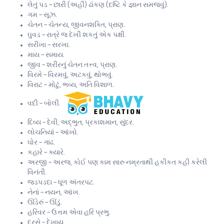
લેતું પડ – છારી (અહીં) ઢાંકણ (દષ્ટિ કે જ્ઞાન સમજવું).
ગમ – સૂઝ.
ચેતન – ચેતન્ય, જીવનશક્તિ, પ્રાણ.
ઘુવડ – રાત્રે જ દેખી શકતું એક પક્ષી.
સરીખા – સરખા.
માય – સમાય.
જીવ – શરીરનું ચેતન તત્ત્વ, પ્રાણ.
વિરમે – વિરમવું, અટકવું, થોભવું.
વિરાટ – મોટું, ભવ્ય, અતિ વિશાળ.
વદી – બોલી.
દિવ્ય – દેવી, અદ્ભુત, પ્રકાશમાન, સુંદર.
લોચનિયાં – આંખો.
ઘોર – ગાઢ.
કહારે – ક્યારે.
અરજી – અરજ, કોઈ પણ કામ સારુ નમ્રતાથી હકીકત કહી કરેલી
વિનંતી.
જડપડદા – ધૂળ અંતરપટ.
નેનાં – નયન, આંખ.
ઊંડેરું – ઊંડું.
હરિવર – ઉત્તમ એવા હરિ પ્રભુ.
દરસે – દેખાય.