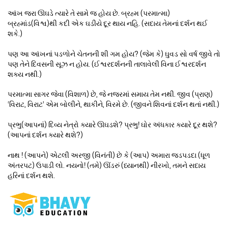
આંખ જરા ઊઘડે ત્યારે તે સામે જ હોય છે. બ્રહ્મ (પરમાત્મા)
બ્રહ્માંડ(વિશ્વ)થી કદી એક ઘડીયે દૂર થાય નહિ. (સદાય તેમનાં દર્શન થઈ
શકે.)
પણ આ આંખનાં પડળોને ચેતનની શી ગમ હોય? (જેમ કે) ઘુવડ સો વર્ષ જીવે તો
પણ તેને દિવસની સૂઝ ન હોય. (ઈશ્વરદર્શનની તાલાવેલી વિના ઈશ્વરદર્શન
શક્ય નથી.)
પરમાત્મા સાગર જેવા (વિશાળ) છે, જે નજરમાં સમાય તેમ નથી. જીવ (પ્રાણ)
‘વિરાટ, વિરાટ’ એમ બોલીને, થાકીને, વિરમે છે. (જીવને શિવનાં દર્શન થતાં નથી.)
પ્રભુ(આપનાં) દિવ્ય નેત્રો ક્યારે ઊઘડશે? પ્રભુ! ઘોર અંધકાર ક્યારે દૂર થશે?
(આપનાં દર્શન ક્યારે થશે?)
નાથ ! (આપને) એટલી અરજી (વિનંતી) છે કે (આપ) અમારા જડપડદા (ધૂળ
અંતરપટ) ઉપાડી લો. નયનો! (તમે) ઊંડરું (ધ્યાનથી) નીરખો, તમને સદાય
હરિનાં દર્શન થશે.