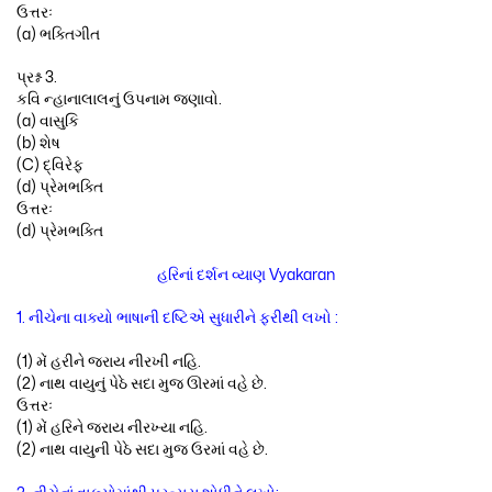
ઉત્તરઃ
(a) ભક્તિગીત
પ્રશ્ન 3.
કવિ ન્હાનાલાલનું ઉપનામ જણાવો.
(a) વાસુકિ
(b) શેષ
(C) દ્વિરેફ
(d) પ્રેમભક્તિ
ઉત્તરઃ
(d) પ્રેમભક્તિ
હરિનાં દર્શન વ્યાણ Vyakaran
1. નીચેના વાક્યો ભાષાની દષ્ટિએ સુધારીને ફરીથી લખો :
(1) મેં હરીને જરાય નીરખી નહિ.
(2) નાથ વાયુનું પેઠે સદા મુજ ઊરમાં વહે છે.
ઉત્તરઃ
(1) મેં હરિને જરાય નીરખ્યા નહિ.
(2) નાથ વાયુની પેઠે સદા મુજ ઉરમાં વહે છે.