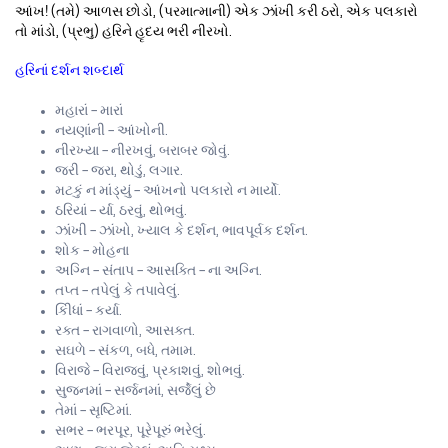
આંખ! (તમે) આળસ છોડો, (પરમાત્માની) એક ઝાંખી કરી ઠરો, એક પલકારો
તો માંડો, (પ્રભુ) હરિને હૃદય ભરી નીરખો.
હરિનાં દર્શન શબ્દાર્થ
મહારાં – મારાં
નયણાંની – આંખોની.
નીરખ્યા – નીરખવું, બરાબર જોવું.
જરી – જરા, થોડું, લગાર.
મટકું ન માંડ્યું – આંખનો પલકારો ન માર્યો.
ઠરિયાં – ર્યા, ઠરવું, થોભવું.
ઝાંખી – ઝાંખો, ખ્યાલ કે દર્શન, ભાવપૂર્વક દર્શન.
શોક – મોહના
અગ્નિ – સંતાપ – આસક્તિ – ના અગ્નિ.
તપ્ત – તપેલું કે તપાવેલું.
કિીધાં – કર્યા.
રક્ત – રાગવાળો, આસક્ત.
સઘળે – સંકળ, બધે, તમામ.
વિરાજે – વિરાજવું, પ્રકાશવું, શોભવું.
સુજનમાં – સર્જનમાં, સર્જેલું છે
તેમાં – સૃષ્ટિમાં.
સભર – ભરપૂર, પૂરેપૂરું ભરેલું.