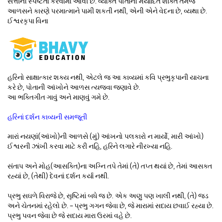
સત્તાની સ્પષ્ટતા કરવામાં આવી છે. વ્યક્તિ પોતાની મર્યાદિત શક્તિ તેમજ
આળસને કારણે પરમાત્માને પામી શકતી નથી, એની એને વેદના છે, વ્યથા છે.
ઈશ્વરકૃપા વિના
હરિનો સાક્ષાત્કાર શક્ય નથી, એટલે જ આ કાવ્યમાં કવિ પ્રભુકૃપાની યાચના
કરે છે, પોતાની આંખોને આળસ ત્યજવા જણાવે છે.
આ ભક્તિગીત ગાવું અને માણવું ગમે છે.
હરિનાં દર્શન કાવ્યની સમજૂતી
મારાં નયણાં(આંખો)ની આળસે (મું) આંખનો પલકારો ન માર્યો, મારી આંખો)
ઈશ્વરની ઝાંખી કરવા માટે કરી નહિ, હરિને લગારે નીરખ્યા નહિ.
સંતાપ અને મોહ(આસક્તિ)ના અગ્નિ તપે તેમાં (તે) તપ્ત થયાં છે, તેમાં આસક્ત
રહ્યાં છે, (તેથી) દેવનાં દર્શન કર્યા નથી.
પ્રભુ સઘળે વિરાજે છે, સૃષ્ટિમાં બધે જ છે. એક અણુ પણ ખાલી નથી, (તે) જડ
અને ચેતનમાં રહેલો છે. – પ્રભુ ગગન જેવા છે, જે મારામાં સદાય છવાઈ રહ્યા છે.
પ્રભુ પવન જેવા છે જે સદાય મારા ઉરમાં વહે છે.