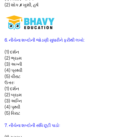
(2) શોક ✗ ખુશી, હર્ષ
6. નીચેના શબ્દોની જોડણી સુધારીને ફરીથી લખો:
(1) દર્શન
(2) ભ્રહ્મ
(3) અગ્ની
(4) પ્રથ્વી
(5) વીરાટ
ઉત્તરઃ
(1) દર્શન
(2) બ્રહ્મ
(3) અગ્નિ
(4) પૃથ્વી
(5) વિરાટ
7. નીચેના શબ્દોની સંધિ છૂટી પાડોઃ