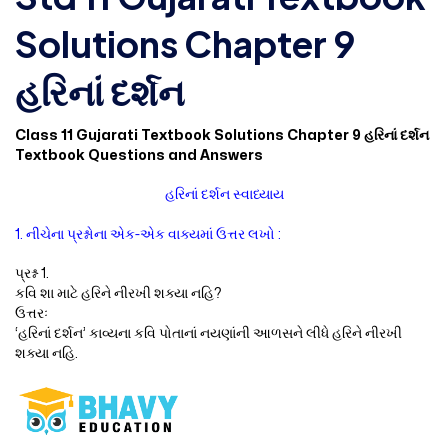
Solutions Chapter 9
હરિનાં દર્શન
Class 11 Gujarati Textbook Solutions Chapter 9 હરિનાં દર્શન
Textbook Questions and Answers
હરિનાં દર્શન સ્વાધ્યાય
1. નીચેના પ્રશ્નોના એક-એક વાક્યમાં ઉત્તર લખો :
પ્રશ્ન 1.
કવિ શા માટે હરિને નીરખી શક્યા નહિ?
ઉત્તરઃ
‘હરિનાં દર્શન’ કાવ્યના કવિ પોતાનાં નયણાંની આળસને લીધે હરિને નીરખી
શક્યા નહિ.