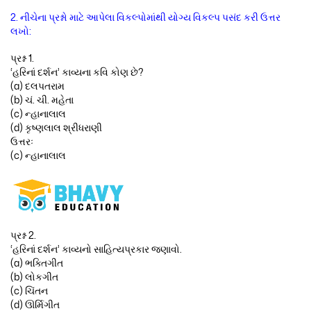
2. નીચેના પ્રશ્નો માટે આપેલા વિકલ્પોમાંથી યોગ્ય વિકલ્પ પસંદ કરી ઉત્તર
લખો:
પ્રશ્ન 1.
‘હરિનાં દર્શન’ કાવ્યના કવિ કોણ છે?
(a) દલપતરામ
(b) ચં. ચી. મહેતા
(c) ન્હાનાલાલ
(d) કૃષ્ણલાલ શ્રીધરાણી
ઉત્તરઃ
(c) ન્હાનાલાલ
પ્રશ્ન 2.
‘હરિનાં દર્શન’ કાવ્યનો સાહિત્યપ્રકાર જણાવો.
(a) ભક્તિગીત
(b) લોકગીત
(c) ચિંતન
(d) ઊર્મિગીત