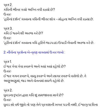
પ્રશ્ન 2.
કવિની ભીતર કયો અગ્નિ તપી રહ્યો છે?
ઉત્તરઃ
‘હરિનાં દર્શન’ કાવ્યના કવિની ભીતર શોક – મોહના અગ્નિ તપી રહ્યા છે.
પ્રશ્ન 3.
કવિ ઈશ્વરને શી અરજ કરે છે?
ઉત્તરઃ
‘હરિનાં દર્શન’ કાવ્યના કવિ હરિને જડપડદા ઉપાડી લેવાની અરજ કરે છે.
2. નીચેના પ્રશ્નોના બે-ત્રણ વાક્યમાં ઉત્તર લખો :
પ્રશ્ન 1.
ઈશ્વર કેવા કેવા સ્વરૂપે અને ક્યાં ક્યાં રહેલો છે?
ઉત્તરઃ
ઈશ્વર ગગન સ્વરૂપે, વાયુ સ્વરૂપે અને સાગર સ્વરૂપે વસેલો છે. તે
અણુઅણુમાં, જડ અને ચેતનમાં સઘળે રહેલો છે.
પ્રશ્ન 2.
ઘુવડના દૃષ્ટાંત દ્વારા કવિ શું સમજાવવા માગે છે?
ઉત્તરઃ
ઘુવડ સો વર્ષ જીવે તો પણ તેને પ્રકાશની ખબર પડતી નથી. ઈશ્વરકૃપા વિના