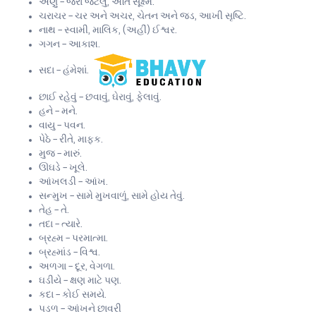
અણુ – જરા જેટલું, અતિ સૂક્ષ્મ.
ચરાચર – ચર અને અચર, ચેતન અને જડ, આખી સૃષ્ટિ.
નાથ – સ્વામી, માલિક, (અહીં) ઈશ્વર.
ગગન – આકાશ.
સદા – હંમેશાં.
છાઈ રહેવું – છવાવું, ઘેરાવું, ફેલાવું.
હને – મને.
વાયુ – પવન.
પેઠે – રીતે, માફક.
મુજ – મારું.
ઊઘડે – ખૂલે.
આંખલડી – આંખ.
સન્મુખ – સામે મુખવાળું, સામે હોય તેવું.
તેહ – તે.
તદા – ત્યારે.
બ્રહ્મ – પરમાત્મા.
બ્રહ્માંડ – વિશ્વ.
અળગા – દૂર, વેગળા.
ઘડીયે – ક્ષણ માટે પણ.
કદા – કોઈ સમયે.
પડળ – આંખને છાવરી