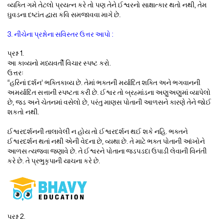
વ્યક્તિ ગમે તેટલો પ્રયત્ન કરે તો પણ તેને ઈશ્વરનો સાક્ષાત્કાર થતો નથી, તેમ
ઘુવડના દષ્ટાંત દ્વારા કવિ સમજાવવા માગે છે.
3. નીચેના પ્રશ્નોના સવિસ્તર ઉત્તર આપો :
પ્રશ્ન 1.
આ કાવ્યનો મધ્યવર્તી વિચાર સ્પષ્ટ કરો.
ઉત્તરઃ
“હરિનાં દર્શન’ ભક્તિકાવ્ય છે. તેમાં ભક્તની મર્યાદિત શક્તિ અને ભગવાનની
અમર્યાદિત સત્તાની સ્પષ્ટતા કરી છે. ઈશ્વર તો બ્રહ્માંડના અણુઅણુમાં વ્યાપેલો
છે, જડ અને ચેતનમાં વસેલો છે, પરંતુ માણસ પોતાની આળસને કારણે તેને જોઈ
શકતો નથી.
ઈશ્વરદર્શનની તાલાવેલી ન હોય તો ઈશ્વરદર્શન થઈ શકે નહિ. ભક્તને
ઈશ્વરદર્શન થતાં નથી એની વેદના છે, વ્યથા છે. તે માટે ભક્ત પોતાની આંખોને
આળસ ત્યજવા જણાવે છે. તે ઈશ્વરને પોતાના જડપડદા ઉપાડી લેવાની વિનંતી
કરે છે. તે પ્રભુકૃપાની યાચના કરે છે.
પ્રશ્ન 2.