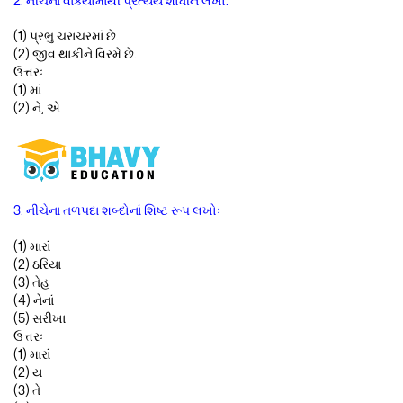
2. નીચેનાં વાક્યોમાંથી પ્રત્યય શોધીને લખો:
(1) પ્રભુ ચરાચરમાં છે.
(2) જીવ થાકીને વિરમે છે.
ઉત્તરઃ
(1) માં
(2) ને, એ
3. નીચેના તળપદા શબ્દોનાં શિષ્ટ રૂપ લખોઃ
(1) મારાં
(2) ઠરિયા
(3) તેહ
(4) નેનાં
(5) સરીખા
ઉત્તરઃ
(1) મારાં
(2) ય
(3) તે