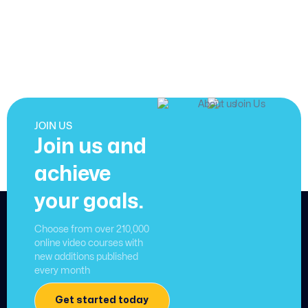
JOIN US
Join us and
achieve
your goals.
Choose from over 210,000
online video courses with
new additions published
every month
Get started today