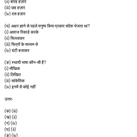
(ii) बारह हज़ार
(iii) छह हज़ार
(iv) दस हज़ार
(घ) अक्षर ज्ञाने से पहले मनुष्य किस प्रकार संदेश भेजता था?
(i) आवाज रिकार्ड करके
(ii) चिल्लाकर
(iii) चित्रों के माध्यम से
(iv) घंटी बजाकर
(ङ) स्थायी भाषा कौन-सी है?
(i) मौखिक
(ii) लिखित
(iii) सांकेतिक
(iv) इनमें से कोई नहीं
उत्तर-
(क) (iii)
(ख) (ii)
(ग) (iv)
(घ) (ii)
(ङ) (iv)