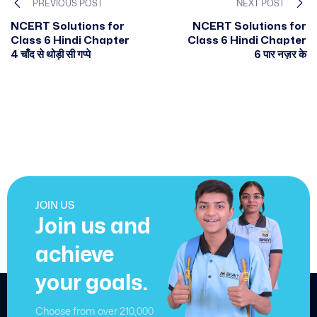
PREVIOUS POST
NEXT POST
NCERT Solutions for
NCERT Solutions for
Class 6 Hindi Chapter
Class 6 Hindi Chapter
4 चाँद से थोड़ी सी गप्पे
6 पार नज़र के
JOIN US
Join us and
achieve
your goals.
Choose from over 210,000