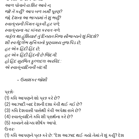
આળ પોતાને ય શિર આવે ન,
જો! તેં કર્યું? આપ બળ ખર્મી પૂરણ?
જો, દેશના આ ભાગ્યમાં તે શું ભર્યું?
સ્વાતંત્ર્યની કિંમત ચૂકવી હર પળે;
સ્વાતંત્ર્યના ગઢ કાંગરા કરવત ગળે.
ગાફેલ થા હુંશિયાર! તું દિનરાત નિજ સૌભાગ્યને શું નિંદશે?
શી સ્વર્ગદુર્લભ મૃત્તિકાનો પુણ્યમય તુજ પિંડ છે,
હર એક હિંદી હિંદ છે,
હર એક હિંદી હિંદની છે જિંદગી.
હો હિંદ સુરભિત ફુલ્લદલ અરવિંદ :
એ સ્વાતંત્ર્યદિનની બંદગી.
– ઉમાશંકર જોશી
પ્રશ્નોઃ
(1) કવિ આપણને શો પ્રશ્ન કરે છે?
(2) આઝાદી બાદ દેશની દશા કેવી થઈ ગઈ છે?
(3) કવિ દેશવાસી પાસેથી કેવી અપેક્ષા રાખે છે?
(4) સ્વાતંત્ર્યદિને કવિ શી પ્રાર્થના કરે છે?
(5) કાવ્યને યોગ્ય શીર્ષક આપો.
ઉત્તરઃ
(1) કવિ આપણને પ્રશ્ન કરે છે: “દેશ આઝાદ થઈ ગયો તેમાં તેં શું કર્યું? દેશ