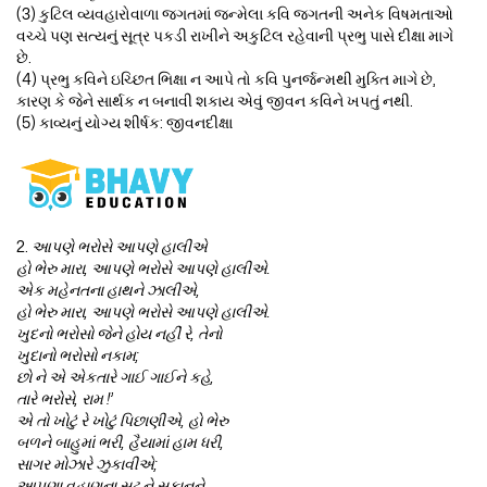
(3) કુટિલ વ્યવહારોવાળા જગતમાં જન્મેલા કવિ જગતની અનેક વિષમતાઓ
વચ્ચે પણ સત્યનું સૂત્ર પકડી રાખીને અકુટિલ રહેવાની પ્રભુ પાસે દીક્ષા માગે
છે.
(4) પ્રભુ કવિને ઇચ્છિત ભિક્ષા ન આપે તો કવિ પુનર્જન્મથી મુક્તિ માગે છે,
કારણ કે જેને સાર્થક ન બનાવી શકાય એવું જીવન કવિને ખપતું નથી.
(5) કાવ્યનું યોગ્ય શીર્ષક: જીવનદીક્ષા
2.
આપણે ભરોસે આપણે હાલીએ
હો ભેરુ મારા, આપણે ભરોસે આપણે હાલીએ.
એક મહેનતના હાથને ઝાલીએ,
હો ભેરુ મારા, આપણે ભરોસે આપણે હાલીએ.
ખુદનો ભરોસો જેને હોય નહીં રે, તેનો
ખુદાનો ભરોસો નકામ;
છો ને એ એકતારે ગાઈ ગાઈને કહે,
તારે ભરોસે, રામ !’
એ તો ખોટું રે ખોટું પિછાણીએ, હો ભેરુ
બળને બાહુમાં ભરી, હૈયામાં હામ ધરી,
સાગર મોઝારે ઝુકાવીએ;
આપણા વહાણના સઢ ને સુકાનને