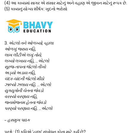
(4) આ કાવ્યમાં સાગર એ સંસાર માટેનું અને વહાણ એ જીવન માટેનું રૂપક છે.
(5) કાવ્યનું યોગ્ય શીર્ષક: ખુદનો ભરોસો
3.
એટલો તને ઓળખ્યો, વ્હાલા
ઓળખું જરાય નહિ,
લાખ લીટીએ લખું તોયે,
લખ્યો લખાય નહિ, …એટલો
સૂરજ-તાપના જેટલો તીખો
અડ્યો અડાય નહિ,
ચંદર-ચાંદની જેટલો મીઠો
ઝાલ્યો ઝલાય નહિ. …એટલો
યુગયુગોની ચેતના જેવડો
વરસ્યો વરણાય નહિ,
જનમોજનમ હેતના જેવડો
પરણ્યો પરણાય નહિ. …એટલો
– હસમુખ પાઠક
પ્રશ્નો : (1) કવિએ ‘હાલા’ સંબોધન કોના માટે કર્યું છે?