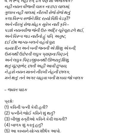
4.
ન રૂપ, નહીં રંગ, ઢંગ પણ શા અનાકર્ષક?
નહીં નયન વીજની ચમક ના છટા ચાલમાં,
ગુલાબ નહીં ગાલમાં, નીરખી રોજે રોજે થતું;
કલા વિરૂપ સર્જને શિદ રહ્યો વિધિ વેડફી?
અને નીરખું રોજ મોહક સુરેખ નારી કૃતિ –
પડશે નયનવીજ જેની ઉર-અદ્રિ ચૂરેચૂરા ઢળે થઈ,
અને વિરૂપ જડ નારીનો હું પતિ, અતુષ્ટ,
દઈ દોષ ભાગ્ય-બલને વહંતો ધુરા.
વહ્યા દિન અને બની જનની એ શિશુ એકની,
ઉમંગથી ઉછેરતી લઘુક પ્રાણના પિણ્ડને,
અને લઘુક પિણ્ડજીવનથી ઊભરાતું શિશુ,
થતું ચૂંટણભેર, છાતી અહીં આવી છુપાય,
ને હસે નયન માતને નીરખી નેહની છાલક,
મને થતું: તને અગર ચાહવા બની શકાય જો બાલક
– જયંત પાઠક
પ્રશ્નોઃ
(1) કવિની પત્ની કેવી હતી?
(2) પત્નીને જોઈ કવિને શું થતું?
(3) બીજી સ્ત્રીઓ કવિને કેવી લાગતી?
(4) બાળક શું કરતું હતું?
(5) આ કાવ્યને યોગ્ય શીર્ષક આપો.