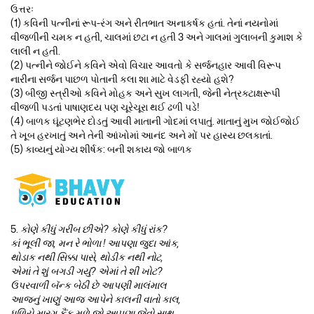
ઉત્તરઃ
(1) કવિની પત્નીનાં રૂપ-રંગ અને રીતભાત અનાકર્ષક હતાં. તેનાં નયનોમાં
વીજળીની ચમક ન હતી, ચાલમાં છટા ન હતી 3 અને ગાલમાં ગુલાબની કુમાશ કે
લાલી ન હતી.
(2) પત્નીને જોઈને કવિને એવો વિચાર આવતો કે સર્જનહાર આવી વિરૂપ
નારીના સર્જન પાછળ પોતાની કલા શા માટે વેડફી રહ્યો હશે?
(3) બીજી સ્ત્રીઓ કવિને મોહક અને સુખ લાગતી, જેની નેત્રક્ટાક્ષરૂપી
વીજળી પડતાં પાષાણદય પણ ચૂરેચૂરા થઈ ઢળી પડે!
(4) બાળક ઘૂંટણભેર દોડતું આવી માતાની ગોદમાં લપાતું. માતાનું મુખ જોઈજોઈ
તે ખૂબ હરખાતું અને તેની આંખોમાં આનંદ અને મોં પર હાસ્ય છલકાતાં.
(5) કાવ્યનું યોગ્ય શીર્ષક: બની શકાય જો બાળક
5.
કોણે કીધું ગરીબ છીએ? કોણે કીધું રાંક?
કાં ભૂલી જા, મન રે ભોળા ! આપણા જુદા આંક,
થોડાક નથી સિક્કા પાસે, થોડીક નથી નોટ,
એમાં તે શું બગડી ગયું? એમાં તે શી ખોટ?
ઉપરવાળી બૅન્ક બેઠી છે આપણી માલંમાલ
આજનું ખાણું આજ આપેને કાલની વાતો કાલ,
ધૂળિયે મારગ કૈંક મળે જો આપણા જેવો સાથ,