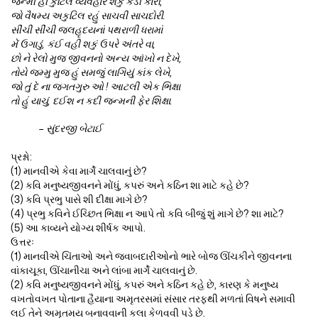
જન્મી હી કુટિલ વ્યવહાર શકું કેડી કોરી,
જો વૈષમ્ય અકુટિલ રહું સાચવી સાચદોરી.
સીંચી સીંચી જલહૃદયનાં પથરાળી ધરામાં
મેં ઉગાડું, કંઈ વહી શકું ઉપરે અંતરે વા,
છો ને રેલો મુજ જીવનનો અન્ય આંખો ન દેખે,
તોયે જમ્મુ મુજ હું સમજું લાગિયું કાંક લેખે,
જો તું દે ના જગતગુરુ ઓ ! આટલી એક ભિક્ષા
તો હું યાચું, દઈશ ન કદી જન્મની ફેર શિક્ષા.
– સુંદરજી બેટાઈ
પ્રશ્નો:
(1) માનવીએ કેવા માર્ગે ચાલવાનું છે?
(2) કવિ મનુષ્યજીવનને મોંધું, કપરું અને કઠિન શા માટે કહે છે?
(3) કવિ પ્રભુ પાસે શી દીક્ષા માગે છે?
(4) પ્રભુ કવિને ઈચ્છિત ભિક્ષા ન આપે તો કવિ બીજું શું માગે છે? શા માટે?
(5) આ કાવ્યને યોગ્ય શીર્ષક આપો.
ઉત્તરઃ
(1) માનવીએ ચિંતાઓ અને જવાબદારીઓનો ભારે બોજ ઊંચકીને જીવનના
વાંકાચૂકા, ઊંચાનીચા અને લાંબા માર્ગે ચાલવાનું છે.
(2) કવિ મનુષ્યજીવનને મોંધું, કપરું અને કઠિન કહે છે, કારણ કે મનુષ્ય
વખતોવખત પોતાના હૈયાના અમૃતરસમાં સંસાર તરફથી મળતાં વિષને સમાવી
લઈ તેને અમૃતમય બનાવવાની કલા કેળવવી પડે છે.