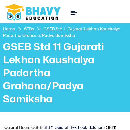
Home
STDs
GSEB Std 11 Gujarati Lekhan Kaushalya
Padartha Grahana/Padya Samiksha
GSEB Std 11 Gujarati
Lekhan Kaushalya
Padartha
Grahana/Padya
Samiksha
Gujarat Board GSEB
Std 11 Gujarati Textbook Solutions
Std 11