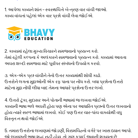
1. આપેલા કાવ્યને શાંત – સ્વસ્થચિત્તે બે-ત્રણ વાર વાંચી જાઓ.
કાવ્ય વાંચતાં પહેલાં એક વાર પ્રશ્નો વાંચી લેવા જોઈએ.
2. કાવ્યમાં રહેલા મુખ્ય વિચારને સમજવાનો પ્રયત્ન કરો.
તેમાં રહેલી કલ્પના કે અલંકારને સમજવાનો પ્રયત્ન કરો. કાવ્યમાં આવતા
અઘરા શબ્દો સમજવા માટે પૂર્વાપર સંબંધનો ઉપયોગ કરવો.
૩. એક-એક પ્રશ્ન વાંચીને તેનો ઉત્તર કાવ્યમાંથી શોધી કાઢો.
ઉત્તરોને લગતા મુદ્દાઓની એક રફ પાના પર નોંધ કરો. બધા પ્રશ્નોના ઉત્તરો
માટેના મુદ્દા નોંધી લીધા બાદ તેમના આધારે પ્રશ્નોના ઉત્તર લખો.
4. ઉત્તરો ટૂંકા, મુદાસર અને પોતાની ભાષામાં જ લખવા જોઈએ.
કાવ્યની ભાષા ભલે અઘરી હોય પણ એના પર આધારિત પ્રશ્નનો ઉત્તર લખવાનો
હોય ત્યારે સરળ ભાષામાં લખવો. કોઈ પણ ઉત્તર ચાર-પાંચ વાક્યોથી વધુ
વિસ્તૃત ન થવો જોઈએ.
5. તમારા ઉત્તરોના લખાણમાં જોડણી, વિરામચિહ્નો વગેરે પર ખાસ ધ્યાન આપો.
જો લખાણની ભાષા શુદ્ધ નહીં હોય, તો ગુણ કપાઈ જવાની શક્યતા છે.