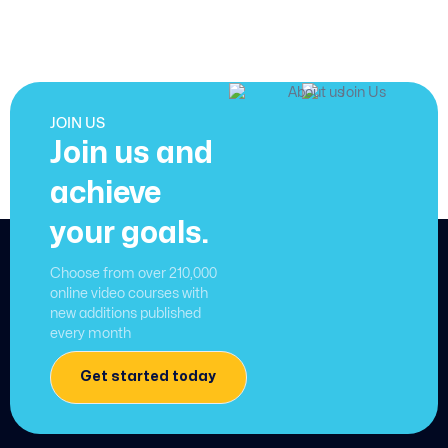
JOIN US
Join us and
achieve
your goals.
Choose from over 210,000
online video courses with
new additions published
every month
Get started today