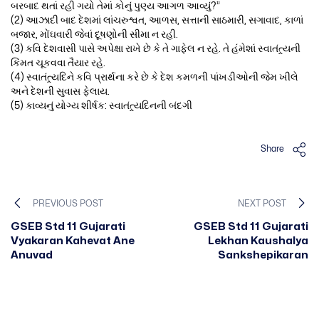
બરબાદ થતાં રહી ગયો તેમાં કોનું પુણ્ય આગળ આવ્યું?”
(2) આઝાદી બાદ દેશમાં લાંચરુશ્વત, આળસ, સત્તાની સાઠમારી, સગાવાદ, કાળાં
બજાર, મોંઘવારી જેવાં દૂષણોની સીમા ન રહી.
(3) કવિ દેશવાસી પાસે અપેક્ષા રાખે છે કે તે ગાફેલ ન રહે. તે હંમેશાં સ્વાતંત્ર્યની
કિંમત ચૂકવવા તૈયાર રહે.
(4) સ્વાતંત્ર્યદિને કવિ પ્રાર્થના કરે છે કે દેશ કમળની પાંખડીઓની જેમ ખીલે
અને દેશની સુવાસ ફેલાય.
(5) કાવ્યનું યોગ્ય શીર્ષક: સ્વાતંત્ર્યદિનની બંદગી
Share
PREVIOUS POST
NEXT POST
GSEB Std 11 Gujarati
GSEB Std 11 Gujarati
Vyakaran Kahevat Ane
Lekhan Kaushalya
Anuvad
Sankshepikaran