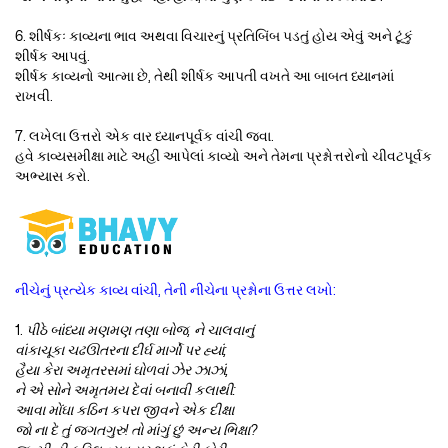
6. શીર્ષકઃ કાવ્યના ભાવ અથવા વિચારનું પ્રતિબિંબ પડતું હોય એવું અને ટૂંકું
શીર્ષક આપવું.
શીર્ષક કાવ્યનો આત્મા છે, તેથી શીર્ષક આપતી વખતે આ બાબત ધ્યાનમાં
રાખવી.
7. લખેલા ઉત્તરો એક વાર ધ્યાનપૂર્વક વાંચી જવા.
હવે કાવ્યસમીક્ષા માટે અહીં આપેલાં કાવ્યો અને તેમના પ્રશ્નોત્તરોનો ચીવટપૂર્વક
અભ્યાસ કરો.
નીચેનું પ્રત્યેક કાવ્ય વાંચી, તેની નીચેના પ્રશ્નોના ઉત્તર લખો:
1.
પીઠે બાંધ્યા મણમણ તણા બોજ, ને ચાલવાનું
વાંકાચૂકા ચઢઊતરના દીર્ઘ માર્ગો પર હ્યાં;
હૈયા કેરા અમૃતરસમાં ઘોળવાં ઝેર ઝાઝાં,
ને એ સોને અમૃતમય દેવાં બનાવી કલાથી:
આવા મોંઘા કઠિન કપરા જીવને એક દીક્ષા
જો ના દે તું જગતગુરુ! તો માંગું છું અન્ય ભિક્ષા?