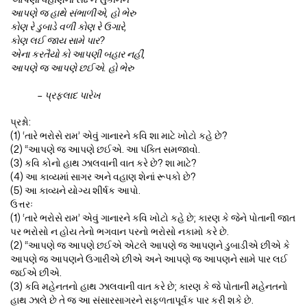
આપણે જ હાથે સંભાળીએ, હો ભેરુ
કોણ રે ડુબાડે વળી કોણ રે ઉગારે,
કોણ લઈ જાય સામે પાર?
એના કરતૈયો કો આપણી બહાર નહીં,
આપણે જ આપણે છઈએ. હો ભેરુ
– પ્રફ્લાદ પારેખ
પ્રશ્નો:
(1) ‘તારે ભરોસે રામ’ એવું ગાનારને કવિ શા માટે ખોટો કહે છે?
(2) “આપણે જ આપણે છઈએ. આ પંક્તિ સમજાવો.
(3) કવિ કોનો હાથ ઝાલવાની વાત કરે છે? શા માટે?
(4) આ કાવ્યમાં સાગર અને વહાણ શેનાં રૂપકો છે?
(5) આ કાવ્યને યોગ્ય શીર્ષક આપો.
ઉત્તરઃ
(1) ‘તારે ભરોસે રામ’ એવું ગાનારને કવિ ખોટો કહે છે; કારણ કે જેને પોતાની જાત
પર ભરોસો ન હોય તેનો ભગવાન પરનો ભરોસો નકામો કરે છે.
(2) “આપણે જ આપણે છઈએ એટલે આપણે જ આપણને ડુબાડીએ છીએ કે
આપણે જ આપણને ઉગારીએ છીએ અને આપણે જ આપણને સામે પાર લઈ
જઈએ છીએ.
(3) કવિ મહેનતનો હાથ ઝાલવાની વાત કરે છે; કારણ કે જે પોતાની મહેનતનો
હાથ ઝાલે છે તે જ આ સંસારસાગરને સફળતાપૂર્વક પાર કરી શકે છે.