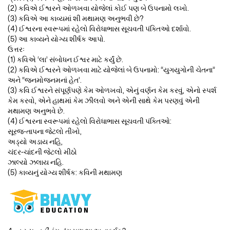
(2) કવિએ ઈશ્વરને ઓળખવા યોજેલાં કોઈ પણ બે ઉપનામો લખો.
(3) કવિએ આ કાવ્યમાં શી મથામણ અનુભવી છે?
(4) ઈશ્વરના સ્વરૂપમાં રહેલો વિરોધાભાસ સૂચવતી પંક્તિઓ દર્શાવો.
(5) આ કાવ્યને યોગ્ય શીર્ષક આપો.
ઉત્તરઃ
(1) કવિએ ‘લા’ સંબોધન ઈશ્વર માટે કર્યું છે.
(2) કવિએ ઈશ્વરને ઓળખવા માટે યોજેલાં બે ઉપનામો: “યુગયુગોની ચેતના”
અને “જનમોજનમનાં હેત’.
(3) કવિ ઈશ્વરને સંપૂર્ણપણે કેમ ઓળખવો, એનું વર્ણન કેમ કરવું, એનો સ્પર્શ
કેમ કરવો, એને હાથમાં કેમ ઝીલવો અને એની સાથે કેમ પરણવું એની
મથામણ અનુભવે છે.
(4) ઈશ્વરના સ્વરૂપમાં રહેલો વિરોધાભાસ સૂચવતી પંક્તિઓ:
સૂરજ-તાપના જેટલો તીખો,
અડ્યો અડાય નહિ,
ચંદર-ચાંદની જેટલો મીઠો
ઝાલ્યો ઝલાય નહિ.
(5) કાવ્યનું યોગ્ય શીર્ષક: કવિની મથામણ