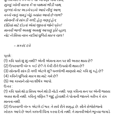
સુખદુ:ખોની વારતા કે’તા બાથમાં ભીડી બાથ,
ખુલ્લાં ખેતર અડખેપડખે આઘે નીલું આભ,
વચ્ચે નાનું ગામડું બેઠું ક્યાંય આવો છે લાભ?
સોનાની તો સાંકડી ગલી, હેતુ ગણતું હેત;
દોઢિયાં માટે દોડતાં એમાં જીવતાં જોને પ્રેત !
માનવી ભાળી અમથું અમથું આપણું ફોરે વ્હાલ,
નોટ ને સિક્કા નાખ નદીમાં ધૂળિયે મારગ ચાલ !
– મકરંદ દવે
પ્રશ્નો :
(1) કવિ પાસે શું શું નથી? એની એમના મન પર શી અસર થાય છે?
(2) ઉપરવાળી બૅન્ક કઈ છે? તે કેવી રીતે ઉપયોગી થાય છે?
(3) સોનાની સાંકડી ગલી એટલે શું? ધનલોભી માણસો માટે કવિ શું કહે છે?
(4) કવિને ધૂળિયો મારગ શા માટે ગમે છે?
(5) આ કાવ્યને યોગ્ય શીર્ષક આપો.
ઉત્તર :
(1) કવિ પાસે થોડા સિક્કા અને થોડી નોટો નથી. પણ કવિના મન પર એની જરાય
અસર થતી નથી. કવિનું ગણિત ? જુદું હોવાથી તે પોતાની જાતને ગરીબ કે રાંક
માનતા નથી.
(2) ઉપરવાળી બૅન્ક એટલે ઈશ્વર. તે સર્વ રીતે સમૃદ્ધ છે. સૌને રોજેરોજનો
ખોરાક આપે છે અને કાલની ચિંતા કરવા દેતો નથી. તે માનવીઓને ભૂખ્યા જગાડે