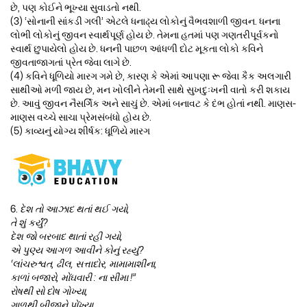
છે, પણ કોઈને ભૂખ્યા સુવાડતો નથી.
(3) ‘સોનાની સાંકડી ગલી’ એટલે ધનાઢ્ય લોકોનું વૈભવશાળી જીવન. ધનના
લોભી લોકોનું જીવન સ્વાર્થપૂર્ણ હોય છે. તેમના હતમાં પણ ગણતરીપૂર્વકનો
સ્વાર્થ છુપાયેલો હોય છે. ધનની પાછળ આંધળી દોટ મૂકતા લોકો કવિને
જીવતાજાગતાં પ્રેત જેવા લાગે છે.
(4) કવિને ધૂળિયો મારગ ગમે છે, કારણ કે એમાં આપણા રૂ જેવા કૈક અલગારી
સાથીઓ મળી જાય છે, મન ખોલીને તેમની સાથે સુખદુઃખની વાતો કરી શકાય
છે. આવું જીવન નૈસર્ગિક અને સાચું છે. એમાં બનાવટ કે દંભ હોતાં નથી. માણસ-
માણસ વચ્ચે સાચા પ્રેમસંબંધો હોય છે.
(5) કાવ્યનું યોગ્ય શીર્ષક: ધૂળિયે મારગ
6.
દેશ તો આઝાદ થતાં થઈ ગયો,
તે શું કર્યું?
દેશ જો બરબાદ થાતાં રહી ગયો,
એ પુણ્ય આગળ આવીને કોનું રહ્યું?
‘લાંચરુશ્વત, ઢીલ, સત્તાદોર, મામામાશીના,
કાળાં બજારો, મોંઘવારી : ના સીમા !”
રોષથી સો દોષ ગોખ્યા,
ગાળથી બીજાને પોંખ્યા.