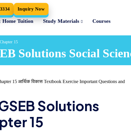
33334
Inquiry Now
& Home Tuition
Study Materials
Courses
 Chapter 15
SEB Solutions Social Scie
apter 15 आर्थिक विकास Textbook Exercise Important Questions and
0 GSEB Solutions
pter 15