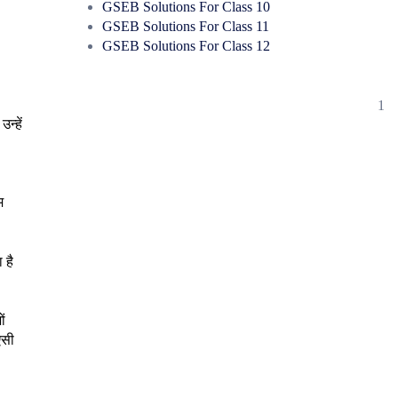
।
GSEB Solutions For Class 10
GSEB Solutions For Class 11
GSEB Solutions For Class 12
1
न्हें
म
 है
ों
ऐसी