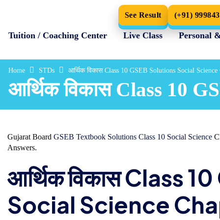
See Result
(+91) 99984
Tuition / Coaching Center
Live Class
Personal 
Home
STDs
आर्थिक विकास Class 10 GSEB Solutions Social Science
आर्थिक विकास Class 10 G
Gujarat Board
GSEB Textbook Solutions Class 10 Social Science
Ch
Answers.
आर्थिक विकास Class 1
Social Science Cha