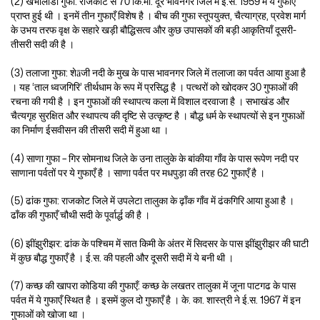
(2) खंभालीडा गुफा: राजकोट से 70 कि.मी. दूर भावनगर जिले में ई.स. 1959 में ये गुफाएँ
प्राप्त हुई थी । इनमें तीन गुफाएँ विशेष है । बीच की गुफा स्तूपयुक्त, चैत्याग्रह, प्रवेश मार्ग
के उभय तरफ वृक्ष के सहारे खड़ी बौद्धिसत्व और कुछ उपासकों की बड़ी आकृतियाँ दूसरी-
तीसरी सदी की है ।
(3) तलाजा गुफा: शेāजी नदी के मुख के पास भावनगर जिले में तलाजा का पर्वत आया हुआ है
। यह ‘ताल ध्वजगिरि’ तीर्थधाम के रूप में प्रसिद्ध है । पत्थरों को खोदकर 30 गुफाओं की
रचना की गयी है । इन गुफाओं की स्थापत्य कला में विशाल दरवाजा है । सभाखंड और
चैत्यगृह सुरक्षित और स्थापत्य की दृष्टि से उत्कृष्ट है । बौद्ध धर्म के स्थापत्यों से इन गुफाओं
का निर्माण ईसवीसन की तीसरी सदी में हुआ था ।
(4) साणा गुफा – गिर सोमनाथ जिले के उना तालुके के बांकीया गाँव के पास रूपेण नदी पर
साणाना पर्वतों पर ये गुफाएँ है । साणा पर्वत पर मधपुड़ा की तरह 62 गुफाएँ है ।
(5) ढांक गुफा: राजकोट जिले में उपलेटा तालुका के ढ़ाँक गाँव में ढंकगिरि आया हुआ है ।
ढाँक की गुफाएँ चौथी सदी के पूर्वार्द्ध की है ।
(6) झींझुरीझर: ढांक के पश्चिम में सात किमी के अंतर में सिदसर के पास झींझुरीझर की घाटी
में कुछ बौद्ध गुफाएँ है । ई.स. की पहली और दूसरी सदी में ये बनी थी ।
(7) कच्छ की खापरा कोडिया की गुफाएँ: कच्छ के लखतर तालुका में जूना पाटगढ के पास
पर्वत में ये गुफाएँ स्थित है । इसमें कुल दो गुफाएँ है । के. का. शास्त्री ने ई.स. 1967 में इन
गुफाओं को खोजा था ।