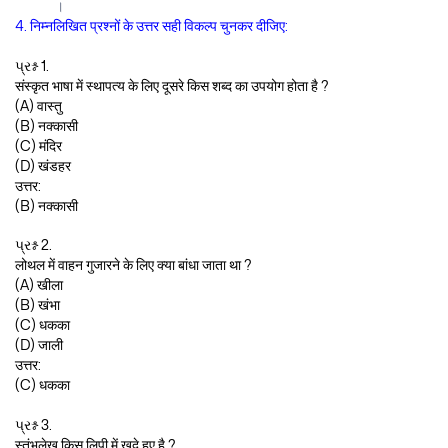
।
4. निम्नलिखित प्रश्नों के उत्तर सही विकल्प चुनकर दीजिए:
પ્રશ્ન 1.
संस्कृत भाषा में स्थापत्य के लिए दूसरे किस शब्द का उपयोग होता है ?
(A) वास्तु
(B) नक्कासी
(C) मंदिर
(D) खंडहर
उत्तर:
(B) नक्कासी
પ્રશ્ન 2.
लोथल में वाहन गुजारने के लिए क्या बांधा जाता था ?
(A) खीला
(B) खंभा
(C) धकका
(D) जाली
उत्तर:
(C) धकका
પ્રશ્ન 3.
स्तंभलेख किस लिपी में खुदे हुए है ?