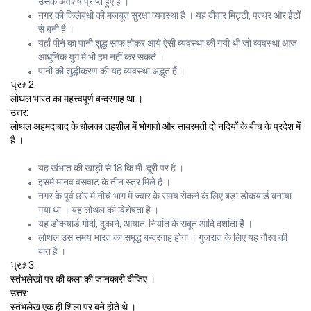
उसके अवशेष प्राप्त हुए है ।
नगर की किलेबंधी की मजबूत सुरक्षा व्यवस्था है । यह दीवार मिट्टी, पत्थर और ईंटों
से बनी है ।
यहाँ पीने का पानी शुद्ध साफ होकर आये ऐसी व्यवस्था की गयी थी जो व्यवस्था आज
आधुनिक युग में भी हम नहीं कर सकते ।
पानी की शुद्धीकरण की यह व्यवस्था अद्भूत हैं ।
પ્રશ્ન 2.
लोथल भारत का महत्त्वपूर्ण बन्दरगाह था ।
उत्तर:
लोथल अहमदाबाद के धोलका तहशील में भोगावो और साबरमती दो नदियों के बीच के प्रदेश में
है ।
यह खंभात की खाड़ी से 18 कि.मी. दूरी पर है ।
इसमें मानव वसवाट के तीन स्तर मिले है ।
नगर के पूर्व छोर में नीचे भाग में ज्वार के समय रोकने के लिए बड़ा डोकयार्ड बनाया
गया था । यह लोथल की विशेषता है ।
यह डोकयार्ड गोदी, दुकाने, आयात-निर्यात के सबूत आदि दर्शाता है ।
लोथल उस समय भारत का समृद्ध बन्दरगाह होगा । गुजरात के लिए यह गौरव की
बात है ।
પ્રશ્ન 3.
स्तंभलेखों पर की कला की जानकारी दीजिए ।
उत्तर:
स्तंभलेख एक ही शिला पर बने होते थे ।