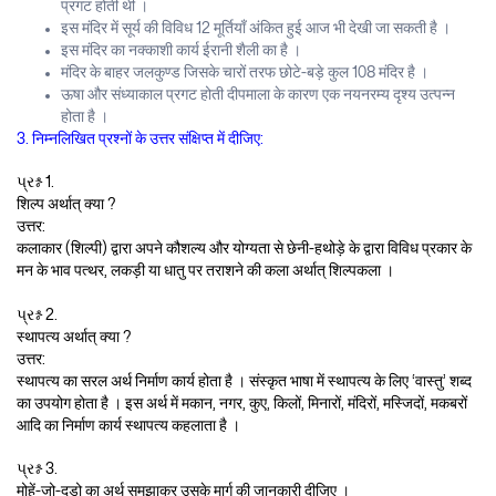
प्रगट होती थी ।
इस मंदिर में सूर्य की विविध 12 मूर्तियाँ अंकित हुई आज भी देखी जा सकती है ।
इस मंदिर का नक्काशी कार्य ईरानी शैली का है ।
मंदिर के बाहर जलकुण्ड जिसके चारों तरफ छोटे-बड़े कुल 108 मंदिर है ।
ऊषा और संध्याकाल प्रगट होती दीपमाला के कारण एक नयनरम्य दृश्य उत्पन्न
होता है ।
3. निम्नलिखित प्रश्नों के उत्तर संक्षिप्त में दीजिए:
પ્રશ્ન 1.
शिल्प अर्थात् क्या ?
उत्तर:
कलाकार (शिल्पी) द्वारा अपने कौशल्य और योग्यता से छेनी-हथोड़े के द्वारा विविध प्रकार के
मन के भाव पत्थर, लकड़ी या धातु पर तराशने की कला अर्थात् शिल्पकला ।
પ્રશ્ન 2.
स्थापत्य अर्थात् क्या ?
उत्तर:
स्थापत्य का सरल अर्थ निर्माण कार्य होता है । संस्कृत भाषा में स्थापत्य के लिए ‘वास्तु’ शब्द
का उपयोग होता है । इस अर्थ में मकान, नगर, कुए, किलों, मिनारों, मंदिरों, मस्जिदों, मकबरों
आदि का निर्माण कार्य स्थापत्य कहलाता है ।
પ્રશ્ન 3.
मोहें-जो-दड़ो का अर्थ समझाकर उसके मार्ग की जानकारी दीजिए ।