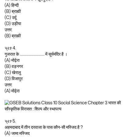
(A) हिन्दी
(B) ब्राह्मी
(C) उर्दू
(D) उड़ीया
उत्तर:
(B) ब्राह्मी
પ્રશ્ન 4.
गुजरात के ………………………… में सूर्यमंदिर है ।
(A) मोढ़ेरा
(B) वड़नगर
(C) खेरालु
(D) विजापुर
उत्तर:
(A) मोढ़ेरा
પ્રશ્ન 5.
अहमदाबाद में तीन दरवाजा के पास कौन-सी मस्जिद है ?
(A) जामा मस्जिद