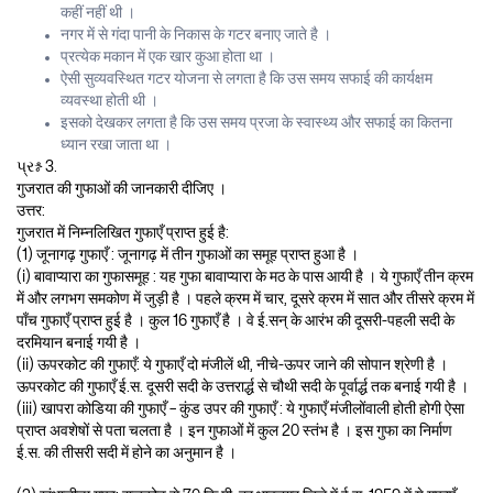
कहीं नहीं थी ।
नगर में से गंदा पानी के निकास के गटर बनाए जाते है ।
प्रत्येक मकान में एक खार कुआ होता था ।
ऐसी सुव्यवस्थित गटर योजना से लगता है कि उस समय सफाई की कार्यक्षम
व्यवस्था होती थी ।
इसको देखकर लगता है कि उस समय प्रजा के स्वास्थ्य और सफाई का कितना
ध्यान रखा जाता था ।
પ્રશ્ન 3.
गुजरात की गुफाओं की जानकारी दीजिए ।
उत्तर:
गुजरात में निम्नलिखित गुफाएँ प्राप्त हुई है:
(1) जूनागढ़ गुफाएँ : जूनागढ़ में तीन गुफाओं का समूह प्राप्त हुआ है ।
(i) बावाप्यारा का गुफासमूह : यह गुफा बावाप्यारा के मठ के पास आयी है । ये गुफाएँ तीन क्रम
में और लगभग समकोण में जुड़ी है । पहले क्रम में चार, दूसरे क्रम में सात और तीसरे क्रम में
पाँच गुफाएँ प्राप्त हुई है । कुल 16 गुफाएँ है । वे ई.सन् के आरंभ की दूसरी-पहली सदी के
दरमियान बनाई गयी है ।
(ii) ऊपरकोट की गुफाएँ: ये गुफाएँ दो मंजीलें थी, नीचे-ऊपर जाने की सोपान श्रेणी है ।
ऊपरकोट की गुफाएँ ई.स. दूसरी सदी के उत्तरार्द्ध से चौथी सदी के पूर्वार्द्ध तक बनाई गयी है ।
(iii) खापरा कोडिया की गुफाएँ – कुंड उपर की गुफाएँ : ये गुफाएँ मंजीलोंवाली होती होगी ऐसा
प्राप्त अवशेषों से पता चलता है । इन गुफाओं में कुल 20 स्तंभ है । इस गुफा का निर्माण
ई.स. की तीसरी सदी में होने का अनुमान है ।