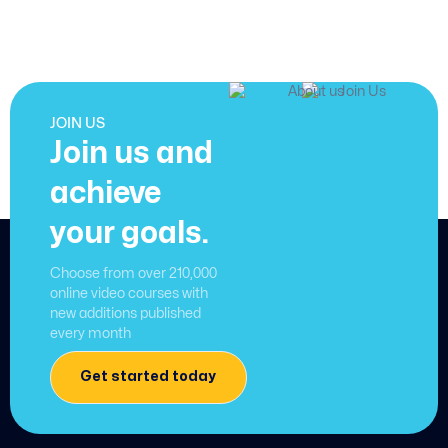
JOIN US
Join us and
achieve
your goals.
Choose from over 210,000
online video courses with
new additions published
every month
Get started today